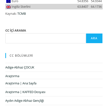
Euro
54.8356
54.9344
İngiliz Sterlini
63.8407
64.1736
Kaynak:
TCMB
CC İÇİ ARAMA
ARA
CC BÖLÜMLERİ
Adige-Abhaz ÇOCUK
Araştırma
Araştırma | Ana Sayfa
Araştırma | KAFFED Dosyası
Aydın Adige-Abhaz Gençliği