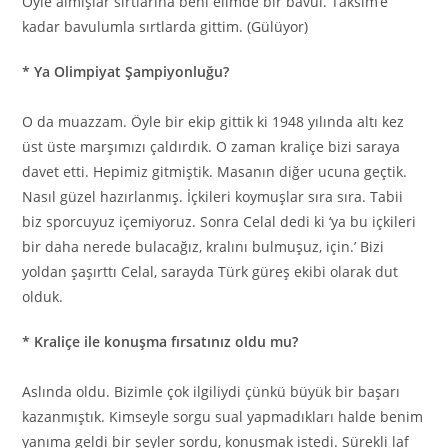
Öyle almışlar sırtlarına beni elimde bir bavul. Taksim’e
kadar bavulumla sırtlarda gittim. (Gülüyor)
* Ya Olimpiyat Şampiyonluğu?
O da muazzam. Öyle bir ekip gittik ki 1948 yılında altı kez
üst üste marşımızı çaldırdık. O zaman kraliçe bizi saraya
davet etti. Hepimiz gitmiştik. Masanın diğer ucuna geçtik.
Nasıl güzel hazırlanmış. İçkileri koymuşlar sıra sıra. Tabii
biz sporcuyuz içemiyoruz. Sonra Celal dedi ki ‘ya bu içkileri
bir daha nerede bulacağız, kralını bulmuşuz, için.’ Bizi
yoldan şaşırttı Celal, sarayda Türk güreş ekibi olarak dut
olduk.
* Kraliçe ile konuşma fırsatınız oldu mu?
Aslında oldu. Bizimle çok ilgiliydi çünkü büyük bir başarı
kazanmıştık. Kimseyle sorgu sual yapmadıkları halde benim
yanıma geldi bir şeyler sordu, konuşmak istedi. Sürekli laf