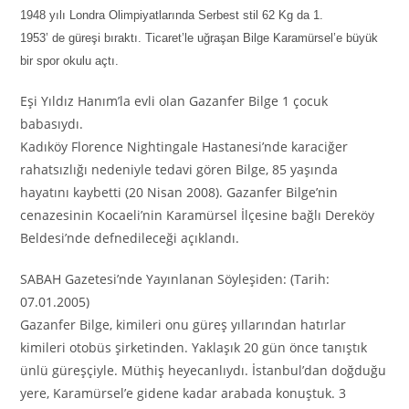
1948 yılı Londra Olimpiyatlarında Serbest stil 62 Kg da 1.
1953’ de güreşi bıraktı. Ticaret’le uğraşan Bilge Karamürsel’e büyük
bir spor okulu açtı.
Eşi Yıldız Hanım’la evli olan Gazanfer Bilge 1 çocuk
babasıydı.
Kadıköy Florence Nightingale Hastanesi’nde karaciğer
rahatsızlığı nedeniyle tedavi gören Bilge, 85 yaşında
hayatını kaybetti (20 Nisan 2008). Gazanfer Bilge’nin
cenazesinin Kocaeli’nin Karamürsel İlçesine bağlı Dereköy
Beldesi’nde defnedileceği açıklandı.
SABAH Gazetesi’nde Yayınlanan Söyleşiden: (Tarih:
07.01.2005)
Gazanfer Bilge, kimileri onu güreş yıllarından hatırlar
kimileri otobüs şirketinden. Yaklaşık 20 gün önce tanıştık
ünlü güreşçiyle. Müthiş heyecanlıydı. İstanbul’dan doğduğu
yere, Karamürsel’e gidene kadar arabada konuştuk. 3