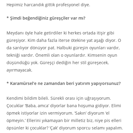
Hepimiz harcandık gittik profesyonel diye.
* Şimdi beğendiğiniz güreşçiler var mı?
Meydanı öyle hale getirdiler ki herkes ortada itişir gibi
güreşiyor. Kim daha fazla iterse ötekine yat aşağı diyor. O
da sarılıyor dönüyor pat. Halbuki güreşin oyunları vardır,
tekniği vardır. Önemli olan o oyunlardır. Kimsenin oyun
düşündüğü yok. Güreşçi dediğin her stil güreşecek,
ayırmayacak.
* Karamürsel’e ne zamandan beri yatırım yapıyorsunuz?
Kendimi bildim bileli. Sürekli orası için uğraşıyorum.
Çocuklar ‘Baba, amca’ diyorlar bana hoşuma gidiyor. Elimi
öpmek istiyorlar izin vermiyorum. ‘Sakın’ diyorum ‘el
öpmeyin.’ Ellerini yıkamayan bir milletiz biz, niye pis elleri
öpsünler ki çocuklar? ‘Çak’ diyorum sporcu selamı yapalım.