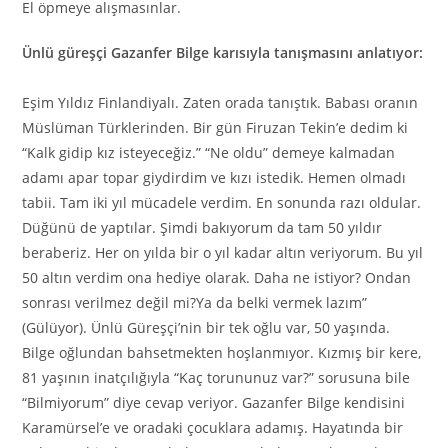
El öpmeye alışmasınlar.
Ünlü güreşçi Gazanfer Bilge karısıyla tanışmasını anlatıyor:
Eşim Yıldız Finlandiyalı. Zaten orada tanıştık. Babası oranın
Müslüman Türklerinden. Bir gün Firuzan Tekin’e dedim ki
“Kalk gidip kız isteyeceğiz.” “Ne oldu” demeye kalmadan
adamı apar topar giydirdim ve kızı istedik. Hemen olmadı
tabii. Tam iki yıl mücadele verdim. En sonunda razı oldular.
Düğünü de yaptılar. Şimdi bakıyorum da tam 50 yıldır
beraberiz. Her on yılda bir o yıl kadar altın veriyorum. Bu yıl
50 altın verdim ona hediye olarak. Daha ne istiyor? Ondan
sonrası verilmez değil mi?Ya da belki vermek lazım”
(Gülüyor). Ünlü Güreşçi’nin bir tek oğlu var, 50 yaşında.
Bilge oğlundan bahsetmekten hoşlanmıyor. Kızmış bir kere,
81 yaşının inatçılığıyla “Kaç torununuz var?” sorusuna bile
“Bilmiyorum” diye cevap veriyor. Gazanfer Bilge kendisini
Karamürsel’e ve oradaki çocuklara adamış. Hayatında bir