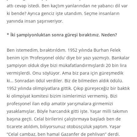
attı cevap istedi. Ben kaçtım yanlarından ne yabancı dil var
ki bende? Ayrıca genciz işte utandım. Seçme insanların
yanında insan şaşırıveriyor.
* İki şampiyonluktan sonra güreşi bıraktınız. Neden?
Ben istemedim, bıraktırıldım. 1952 yılında Burhan Felek
benim için ‘Profesyonel oldu’ diye bir yazı yazmıştı. Bankalar
şampiyon olduk diye bizi mükafatlandırmışlardı 20 bin lira
vermişlerdi. Onu söylüyor. Ama biz para için güreşmedik
ki… Sonradan ödül verdiler. Biz de bilmeden aldık ödülü.
1952 yılında olimpiyatlara gittik. Çıkıp güreşeceğiz bir baktık
ki olimpiyat komitesi bizim isimlerimizi vermemiş. Bizi
profesyonel ilan edip amatör yarışmalara girmemizi
yasaklamışlar. Böyle harcandık gitti işte. Yaşar milli takımın
başına geçti. Celal birilerini çalıştırmaya başladı ben de
ticarete atıldım, biliyorsunuz otobüsçülük yaptım. Yaşar
“Celal cambaz, ben hamal Gazanfer de pehlivan” derdi.