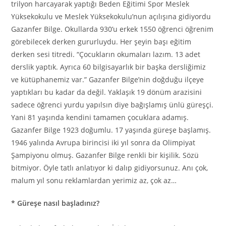
trilyon harcayarak yaptığı Beden Eğitimi Spor Meslek
Yüksekokulu ve Meslek Yüksekokulu’nun açılışına gidiyordu
Gazanfer Bilge. Okullarda 930’u erkek 1550 öğrenci öğrenim
görebilecek derken gururluydu. Her şeyin başı eğitim
derken sesi titredi. “Çocukların okumaları lazım. 13 adet
derslik yaptık. Ayrıca 60 bilgisayarlık bir başka dersliğimiz
ve kütüphanemiz var.” Gazanfer Bilge’nin doğduğu ilçeye
yaptıkları bu kadar da değil. Yaklaşık 19 dönüm arazisini
sadece öğrenci yurdu yapılsın diye bağışlamış ünlü güreşçi.
Yani 81 yaşında kendini tamamen çocuklara adamış.
Gazanfer Bilge 1923 doğumlu. 17 yaşında güreşe başlamış.
1946 yalında Avrupa birincisi iki yıl sonra da Olimpiyat
Şampiyonu olmuş. Gazanfer Bilge renkli bir kişilik. Sözü
bitmiyor. Öyle tatlı anlatıyor ki dalıp gidiyorsunuz. Anı çok,
malum yıl sonu reklamlardan yerimiz az, çok az…
* Güreşe nasıl başladınız?