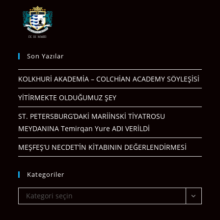
Son Yazılar
KOLKHURİ AKADEMİA – COLCHİAN ACADEMY SÖYLEŞİSİ
YİTİRMEKTE OLDUĞUMUZ ŞEY
ST. PETERSBURG’DAKİ MARİİNSKİ TİYATROSU
MEYDANINA Temirqan Yure ADI VERİLDİ
MEŞFEŞ’U NECDET’İN KİTABININ DEĞERLENDİRMESİ
Kategoriler
Kategoriler
Kategori seçin