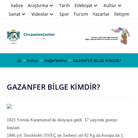
Skip
Xabze
Araştırma
Tarih
Edebiyat
Kültür
to
Sanat
Videolar
Spor
Turizm
Yazarlar
İletişim
content
Blog
>
Kültür
>
Değerlerimiz
>
GAZANFER BİLGE KİMDİR?
GAZANFER BİLGE KİMDİR?
1923 Yılında Karamürsel’de dünyaya geldi. 17 yaşında güreşe
başladı.
1946 yılı Stockholm İSVEÇ de Serbest stil 62 Kg da Avrupa da 1.