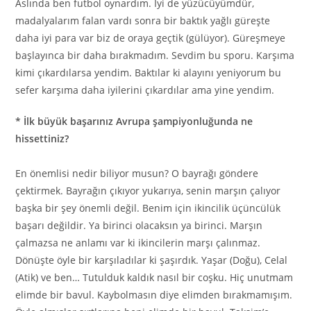
Aslında ben futbol oynardım. İyi de yüzücüyümdür,
madalyalarım falan vardı sonra bir baktık yağlı güreşte
daha iyi para var biz de oraya geçtik (gülüyor). Güreşmeye
başlayınca bir daha bırakmadım. Sevdim bu sporu. Karşıma
kimi çıkardılarsa yendim. Baktılar ki alayını yeniyorum bu
sefer karşıma daha iyilerini çıkardılar ama yine yendim.
* İlk büyük başarınız Avrupa şampiyonluğunda ne
hissettiniz?
En önemlisi nedir biliyor musun? O bayrağı göndere
çektirmek. Bayrağın çıkıyor yukarıya, senin marşın çalıyor
başka bir şey önemli değil. Benim için ikincilik üçüncülük
başarı değildir. Ya birinci olacaksın ya birinci. Marşın
çalmazsa ne anlamı var ki ikincilerin marşı çalınmaz.
Dönüşte öyle bir karşıladılar ki şaşırdık. Yaşar (Doğu), Celal
(Atik) ve ben… Tutulduk kaldık nasıl bir coşku. Hiç unutmam
elimde bir bavul. Kaybolmasın diye elimden bırakmamışım.