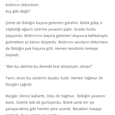
bıldırcın öldürdüm,
kuş gibi değil!”
Şimdi de İbibiğin başına gelenleri görelim. İbibik gidip o
söylediği ağacın üzerine yuvasını yaptı. Orada mutlu
yaşıyordu. Bıldırcın’ın başına gelenleri duyunca kahkahayla
gülmekten az kalsın ölüyordu. Bıldırcını avcıların öldürmesi
de İbibiğin pek hoşuna gitti. Hemen kendisini övmeye
başladı:
“Ben bu aklımla bu âlemde kral olmazsam, olmaz!”
Tanrı, onun bu sözlerini duydu; kızdı. Hemen Yağmur ile
Rüzgârı çağırdı.
Rüzgâr, Denizi kabarttı. Dolu ile Yağmur, İbibiğin yuvasını
bastı. Üstelik Gök de gürlüyordu. İbibik sanki bir işe
yarayacakmış gibi hemen yere uzandı. Bacakları havaya