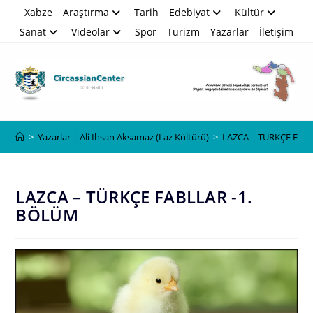
Skip
Xabze
Araştırma
Tarih
Edebiyat
Kültür
to
Sanat
Videolar
Spor
Turizm
Yazarlar
İletişim
content
Blog
>
Yazarlar | Ali İhsan Aksamaz (Laz Kültürü)
>
LAZCA – TÜRKÇE FAB
LAZCA – TÜRKÇE FABLLAR -1.
BÖLÜM