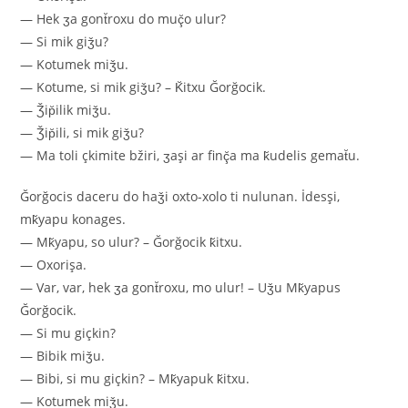
— Hek ʒa gont̆roxu do muç̆o ulur?
— Si mik giǯu?
— Kotumek miǯu.
— Kotume, si mik giǯu? – K̆itxu Ğorğocik.
— Ǯip̆ilik miǯu.
— Ǯip̆ili, si mik giǯu?
— Ma toli çkimite bžiri, ʒaşi ar finç̆a ma k̆udelis gemat̆u.
Ğorğocis daceru do haǯi oxto-xolo ti nulunan. İdesşi,
mk̆yapu konages.
— Mk̆yapu, so ulur? – Ğorğocik k̆itxu.
— Oxorişa.
— Var, var, hek ʒa gont̆roxu, mo ulur! – Uǯu Mk̆yapus
Ğorğocik.
— Si mu giçkin?
— Bibik miǯu.
— Bibi, si mu giçkin? – Mk̆yapuk k̆itxu.
— Kotumek miǯu.