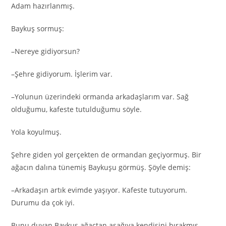
Adam hazırlanmış.
Baykuş sormuş:
–Nereye gidiyorsun?
–Şehre gidiyorum. İşlerim var.
–Yolunun üzerindeki ormanda arkadaşlarım var. Sağ
olduğumu, kafeste tutulduğumu söyle.
Yola koyulmuş.
Şehre giden yol gerçekten de ormandan geçiyormuş. Bir
ağacın dalına tünemiş Baykuşu görmüş. Şöyle demiş:
–Arkadaşın artık evimde yaşıyor. Kafeste tutuyorum.
Durumu da çok iyi.
Bunu duyan Baykuş ağaçtan aşağıya kendisini bırakmış.