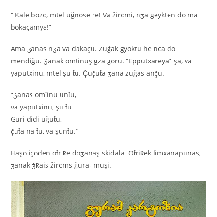
“ Kale bozo, mtel uğnose re! Va žiromi, nʒa geykten do ma
bokaçamya!”
Ama ʒanas nʒa va dakaçu. Zuğak gyoktu he nca do
mendiğu. Ʒanak omtinuş gza goru. “Epputxareya”-şa, va
yaputxinu, mtel şu t̆u. Ç̆uç̆ut̆a ʒana zuğas anç̆u.
“Ʒanas omt̆inu unt̆u,
va yaputxinu, şu t̆u.
Guri didi uğut̆u,
ç̆ut̆a na t̆u, va şunt̆u.”
Haşo içoden ot̆rik̆e doʒanaş skidala. Ot̆rik̆ek limxanapunas,
ʒanak ǯk̆ais žiroms ğura- muşi.