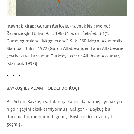
[
Kaynak kitap
: Guram K̆art̆ozia, (Kaynak kişi: Memet̆
K̆azancioğli, Tbilisi, 9. II. 1968) “Lazuri T̆ekst̆ebi (-1)”,
Gamomʒemloba “Meʒniereba”, Sak. SSR Meʒn. Ak̆ademiis
St̆amba, Tbilisi, 1972 (Gürcü Alfabesinden Latin Alfabesine
çevriyazı ve Lazcadan Türkçeye çeviri: Ali İhsan Aksamaz,
İstanbul, 1997)]
BAYKUŞ İLE ADAM – OLOLİ DO K̆OÇİ
Bir Adam, Baykuşu yakalamış. Kafese kapatmış. İyi bakıyor,
hiçbir şeyini eksik etmiyormuş. Gel gör ki Baykuş bu
duruma hiç memnun değilmiş. Böylece dört uzun yıl
geçmiş.