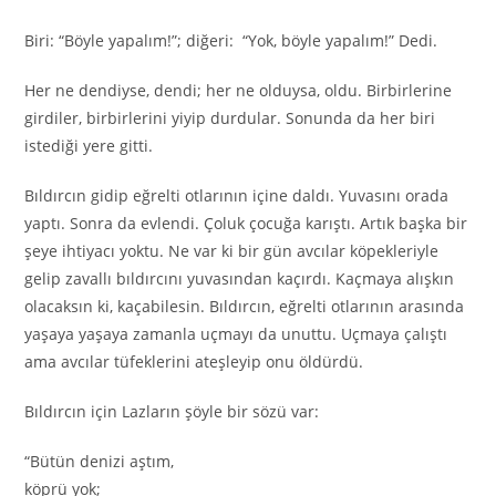
Biri: “Böyle yapalım!”; diğeri: “Yok, böyle yapalım!” Dedi.
Her ne dendiyse, dendi; her ne olduysa, oldu. Birbirlerine
girdiler, birbirlerini yiyip durdular. Sonunda da her biri
istediği yere gitti.
Bıldırcın gidip eğrelti otlarının içine daldı. Yuvasını orada
yaptı. Sonra da evlendi. Çoluk çocuğa karıştı. Artık başka bir
şeye ihtiyacı yoktu. Ne var ki bir gün avcılar köpekleriyle
gelip zavallı bıldırcını yuvasından kaçırdı. Kaçmaya alışkın
olacaksın ki, kaçabilesin. Bıldırcın, eğrelti otlarının arasında
yaşaya yaşaya zamanla uçmayı da unuttu. Uçmaya çalıştı
ama avcılar tüfeklerini ateşleyip onu öldürdü.
Bıldırcın için Lazların şöyle bir sözü var:
“Bütün denizi aştım,
köprü yok;