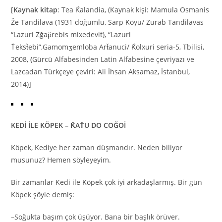
[
Kaynak kitap
: Tea K̆alandia, (Kaynak kişi: Mamula Osmanis
Že Tandilava (1931 doğumlu, Sarp Köyü/ Zurab Tandilavas
“Lazuri Zğap̆rebis mixedevit), “Lazuri
T̆ekst̆ebi”,Gamomʒemloba Art̆anuci/ K̆olxuri seria-5, Tbilisi,
2008,
(
Gürcü Alfabesinden Latin Alfabesine çevriyazı ve
Lazcadan Türkçeye çeviri: Ali İhsan Aksamaz, İstanbul,
2014)]
KEDİ İLE KÖPEK – K̆AT̆U DO COĞOİ
Köpek, Kediye her zaman düşmandır. Neden biliyor
musunuz? Hemen söyleyeyim.
Bir zamanlar Kedi ile Köpek çok iyi arkadaşlarmış. Bir gün
Köpek şöyle demiş:
–Soğukta başım çok üşüyor. Bana bir başlık örüver.