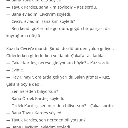
— Tavuk Kardeş, sana kim söyledi? – Kaz sordu.
— Bana evlâdım, Civciv’im söyledi.
— Civciv, evlâdım, sana kim söyledi?
— Ben kendi gözlerimle gördüm, göğün bir parçası da
kuyruğuma düştü.
Kaz da Civciv’e inandı. Şimdi dördü birden yolda gidiyor.
Giderlerken giderlerken yolda bir Çakal’a rastladılar.
— Çakal Kardeş, nereye gidiyorsun böyle? – Kaz sordu.
— Evime.
— Hayır, hayır, oralarda gök yarıldı! Sakın gitme! – Kaz,
Çakal’a böyle dedi.
— Sen nereden biliyorsun?
— Bana Ördek Kardeş söyledi.
— Ördek Kardeş, sen nereden biliyorsun? – Çakal sordu.
— Bana Tavuk Kardeş söyledi.
— Tavuk Kardeş, sen nereden biliyorsun?
— Bana Civciv’im, evlâdım söyledi.