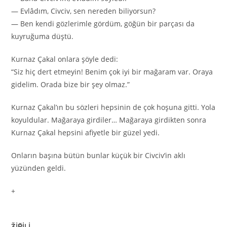
— Evlâdım, Civciv, sen nereden biliyorsun?
— Ben kendi gözlerimle gördüm, göğün bir parçası da
kuyruğuma düştü.
Kurnaz Çakal onlara şöyle dedi:
“Siz hiç dert etmeyin! Benim çok iyi bir mağaram var. Oraya
gidelim. Orada bize bir şey olmaz.”
Kurnaz Çakal’ın bu sözleri hepsinin de çok hoşuna gitti. Yola
koyuldular. Mağaraya girdiler… Mağaraya girdikten sonra
Kurnaz Çakal hepsini afiyetle bir güzel yedi.
Onların başına bütün bunlar küçük bir Civciv’in aklı
yüzünden geldi.
+
ǮİP̆İLİ