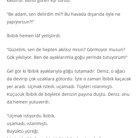
kaldırdı. Bunu gören eşi sordu:
“Be adam, sen delirdin mi?! Bu havada dışarıda öyle ne
yapıyorsun?!”
İbibik hemen lâf yetiştirdi:
“Güzelim, sen de hepten akılsız mısın? Görmüyor musun?
Gök yıkılıyor. Ben de ayaklarımla göğü yerinde tutuyorum!”
Gel gör ki İbibik ayaklarıyla göğü tutamadı! Deniz, o ağacı
da devirip çok uzaklara götürdü. İşte o zaman İbibik kaçacak
yer aradı. Uçmak istedi, uçamadı. Tüyleri ıslanmıştı.
Küçücük İbibik de böylece denizin payına düştü. Deniz, onu
da hemen yutuverdi.
“Uçmak istiyordu İbibik,
uçamadı, ıslanmıştı.
Büyüktü yüreği,