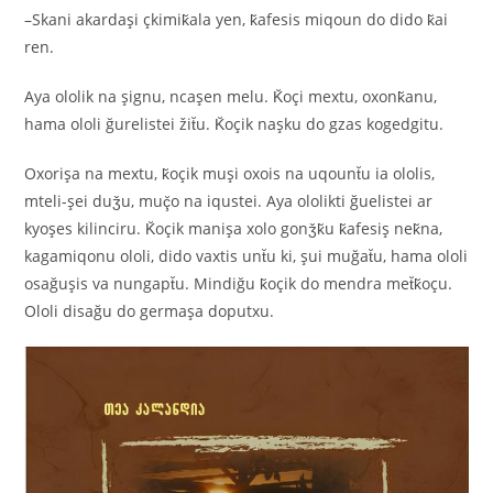
–Skani akardaşi çkimik̆ala yen, k̆afesis miqoun do dido k̆ai
ren.
Aya ololik na şignu, ncaşen melu. K̆oçi mextu, oxonk̆anu,
hama ololi ğurelistei žit̆u. K̆oçik naşku do gzas kogedgitu.
Oxorişa na mextu, k̆oçik muşi oxois na uqount̆u ia ololis,
mteli-şei duǯu, muç̆o na iqustei. Aya ololikti ğuelistei ar
kyoşes kilinciru. K̆oçik manişa xolo gonǯk̆u k̆afesiş nek̆na,
kagamiqonu ololi, dido vaxtis unt̆u ki, şui muğat̆u, hama ololi
osağuşis va nungapt̆u. Mindiğu k̆oçik do mendra met̆k̆oçu.
Ololi disağu do germaşa doputxu.