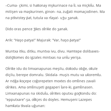
–Cuma- çkimi, si hak̆onay mşkurinace na t̆i, va miçkit̆u. Ma
mitişen va maşkurinen, ginon- na, zuğati momaçodinen. Ma
na ptkvistey p̆at, tutula va rt̆aya!- uǯu ʒanak.
Dido oras pence ǯk̆es ot̆rik̆e do ʒanak.
Arik: “Haşo patya!” Majurak: “Var, haşo p̆atya!”
Muntxa itku, ditku, muntva ivu, divu. Hamtepe dolibaxes-
doliç̆k̆omes do igzales mintxas na unt̆u yerişa.
Ot̆rik̆e idu do limxanapunas meşilu, dok̆odu obğe, ok̆ule
diçilu, berepe domralu. Skidala- muşis mutu va uk̆oremt̆u.
Ar ndğa k̆oçepe coğorepeten moxtes do omt̆ines zavali
ot̆rik̆es. Ama omt̆inuşeti gegaperi t̆are-ki, gamt̆inasen.
Limxanapunas na skidut̆u, ot̆rik̆es oputxu goç̆k̆ondu do:
“epputxare”-şa, ot̆k̆çes do doyles. Hemuşeni Lazepes
hamk̆ata tkvala uğunan: