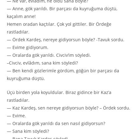
— Ne var, evlâdım, ne oldu sana böyle?
— Anne, gök yarıldı. Bir parçası da kuyruğuma düştü,
kaçalım anne!
Hemen oradan kaçtılar. Çok yol gittiler. Bir Ördeğe
rastladılar.
— Ördek Kardeş, nereye gidiyorsun böyle? -Tavuk sordu.
— Evime gidiyorum.
— Oralarda gök yarıldı. Civciv’im söyledi.
–Civciv, evlâdım, sana kim söyledi?
— Ben kendi gözlerimle gördüm, göğün bir parçası da
kuyruğuma düştü.
Üçü birden yola koyuldular. Biraz gidince bir Kaz’a
rastladılar.
— Kaz Kardeş, sen nereye gidiyorsun böyle? – Ördek sordu.
— Evime.
— Oralarda gök yarıldı da sen nasıl gidiyorsun?
— Sana kim söyledi?
— Bana Tavuk Kardeş söyledi.