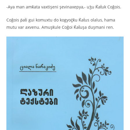
-Aya man amk̆ata vaxtişeni şevinaxepya,- uʒ̆u K̆at̆uk Coğois.
Coğois p̆at̆i gui komuxtu do kogyoç̆k̆u K̆at̆us olalus, hama
mutu var axvenu. Amuşk̆ule Coğoi K̆at̆uşa duşmani ren.