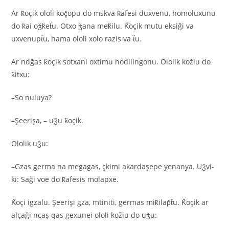
Ar k̆oçik ololi koç̆opu do mskva k̆afesi duxvenu, homoluxunu
do k̆ai oǯk̆et̆u. Otxo ǯana mek̆ilu. K̆oçik mutu eksiği va
uxvenupt̆u, hama ololi xolo razis va t̆u.
Ar ndğas k̆oçik sotxani oxtimu hodilingonu. Ololik kožiu do
k̆itxu:
–So nuluya?
–Şeerişa, – uǯu k̆oçik.
Ololik uǯu:
–Gzas germa na megagas, çkimi akardaşepe yenanya. Uǯvi-
ki: Saği voe do k̆afesis molapxe.
K̆oçi igzalu. Şeerişi gza, mtiniti, germas mik̆ilap̆t̆u. K̆oçik ar
alçaği ncaş qas gexunei ololi kožiu do uǯu: