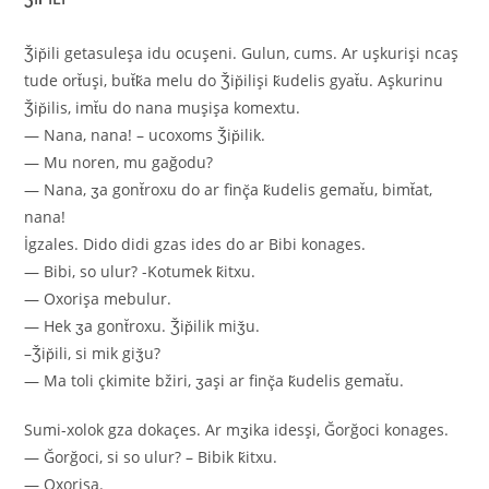
Ǯip̆ili getasuleşa idu ocuşeni. Gulun, cums. Ar uşkurişi ncaş
tude ort̆uşi, but̆k̆a melu do Ǯip̆ilişi k̆udelis gyat̆u. Aşkurinu
Ǯip̆ilis, imt̆u do nana muşişa komextu.
— Nana, nana! – ucoxoms Ǯip̆ilik.
— Mu noren, mu gağodu?
— Nana, ʒa gont̆roxu do ar finç̆a k̆udelis gemat̆u, bimt̆at,
nana!
İgzales. Dido didi gzas ides do ar Bibi konages.
— Bibi, so ulur? -Kotumek k̆itxu.
— Oxorişa mebulur.
— Hek ʒa gont̆roxu. Ǯip̆ilik miǯu.
–Ǯip̆ili, si mik giǯu?
— Ma toli çkimite bžiri, ʒaşi ar finç̆a k̆udelis gemat̆u.
Sumi-xolok gza dokaçes. Ar mʒika idesşi, Ğorğoci konages.
— Ğorğoci, si so ulur? – Bibik k̆itxu.
— Oxorişa.