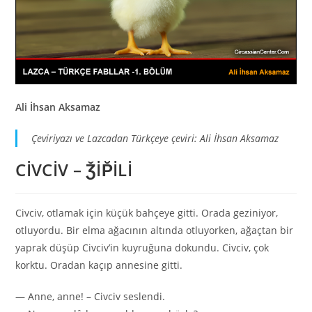
Ali İhsan Aksamaz
Çeviriyazı ve Lazcadan Türkçeye çeviri: Ali İhsan Aksamaz
CİVCİV – ǮİP̆İLİ
Civciv, otlamak için küçük bahçeye gitti. Orada geziniyor,
otluyordu. Bir elma ağacının altında otluyorken, ağaçtan bir
yaprak düşüp Civciv’in kuyruğuna dokundu. Civciv, çok
korktu. Oradan kaçıp annesine gitti.
— Anne, anne! – Civciv seslendi.