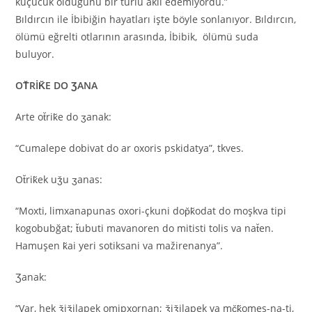
küçücük olduğunu bir türlü akıl edemiyordu.”
Bıldırcın ile İbibiğin hayatları işte böyle sonlanıyor. Bıldırcın,
ölümü eğrelti otlarının arasında, İbibik, ölümü suda
buluyor.
OT̆RİK̆E DO ƷANA
Arte ot̆rik̆e do ʒanak:
“Cumalepe dobivat do ar oxoris pskidatya”, tkves.
Ot̆rik̆ek uǯu ʒanas:
“Moxti, limxanapunas oxori-çkuni dop̆k̆odat do moşkva tipi
kogobubğat; t̆ubuti mavanoren do mitisti tolis va nat̆en.
Hamuşen k̆ai yeri sotiksani va mažirenanya”.
Ʒanak:
“Var, hek ǯiǯilapek omipxornan; ǯiǯilapek va mç̆k̆omes-na-ti,