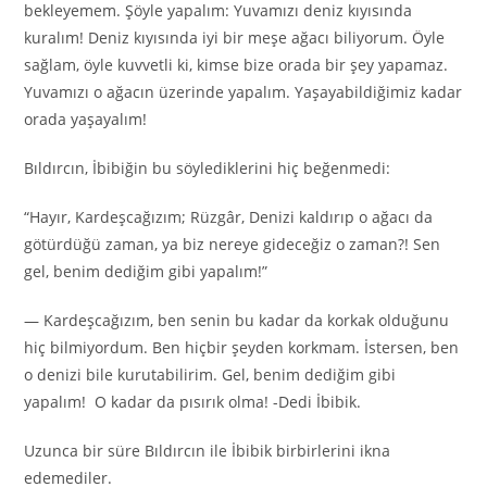
bekleyemem. Şöyle yapalım: Yuvamızı deniz kıyısında
kuralım! Deniz kıyısında iyi bir meşe ağacı biliyorum. Öyle
sağlam, öyle kuvvetli ki, kimse bize orada bir şey yapamaz.
Yuvamızı o ağacın üzerinde yapalım. Yaşayabildiğimiz kadar
orada yaşayalım!
Bıldırcın, İbibiğin bu söylediklerini hiç beğenmedi:
“Hayır, Kardeşcağızım; Rüzgâr, Denizi kaldırıp o ağacı da
götürdüğü zaman, ya biz nereye gideceğiz o zaman?! Sen
gel, benim dediğim gibi yapalım!”
— Kardeşcağızım, ben senin bu kadar da korkak olduğunu
hiç bilmiyordum. Ben hiçbir şeyden korkmam. İstersen, ben
o denizi bile kurutabilirim. Gel, benim dediğim gibi
yapalım! O kadar da pısırık olma! -Dedi İbibik.
Uzunca bir süre Bıldırcın ile İbibik birbirlerini ikna
edemediler.