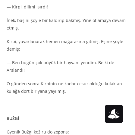
— Kirpi, dilimi ısırdı!
İnek, başını şöyle bir kaldırıp bakmış. Yine otlamaya devam
etmiş.
Kirpi, yuvarlanarak hemen mağarasına gitmiş. Eşine şöyle
demiş:
— Ben bugün çok büyük bir hayvanı yendim. Belki de
Arslandı!
O günden sonra Kirpinin ne kadar cesur olduğu kulaktan
kulağa dört bir yana yayılmış.
BUŽGİ
Gyenik Bužgi kožiru do zop̆ons: