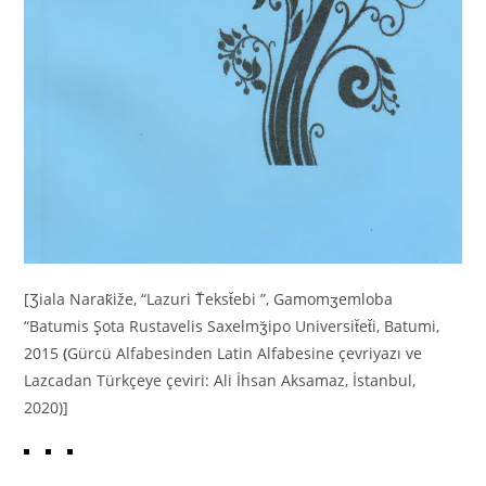
[Ʒiala Narak̆iže, “Lazuri T̆ekst̆ebi ”, Gamomʒemloba
“Batumis Şota Rustavelis Saxelmʒ̆ipo Universit̆et̆i, Batumi,
2015
(
Gürcü Alfabesinden Latin Alfabesine çevriyazı ve
Lazcadan Türkçeye çeviri: Ali İhsan Aksamaz, İstanbul,
2020)]