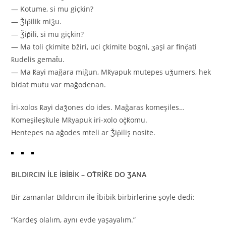
— Kotume, si mu giçkin?
— Ǯip̆ilik miǯu.
— Ǯip̆ili, si mu giçkin?
— Ma toli çkimite bžiri, uci çkimite bogni, ʒaşi ar finç̆ati
k̆udelis gemat̆u.
— Ma k̆ayi mağara miğun, Mk̆yapuk mutepes uǯumers, hek
bidat mutu var mağodenan.
İri-xolos k̆ayi daǯones do ides. Mağaras komeşiles…
Komeşileşk̆ule Mk̆yapuk iri-xolo oç̆k̆omu.
Hentepes na ağodes mteli ar Ǯip̆iliş nosite.
BILDIRCIN İLE İBİBİK – OT̆RİK̆E DO ƷANA
Bir zamanlar Bıldırcın ile İbibik birbirlerine şöyle dedi:
“Kardeş olalım, aynı evde yaşayalım.”