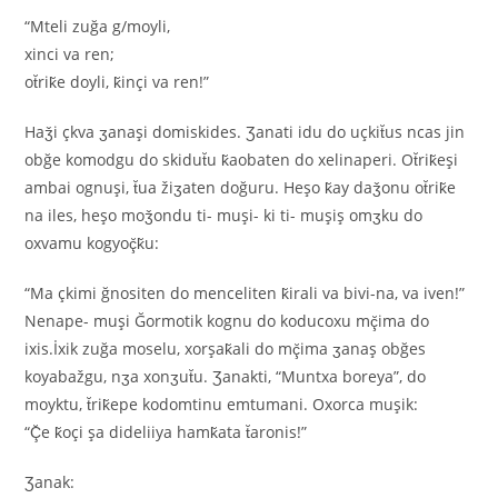
“Mteli zuğa g/moyli,
xinci va ren;
ot̆rik̆e doyli, k̆inçi va ren!”
Haǯi çkva ʒanaşi domiskides. Ʒanati idu do uçkit̆us ncas jin
obğe komodgu do skidut̆u k̆aobaten do xelinaperi. Ot̆rik̆eşi
ambai ognuşi, t̆ua žiʒaten doğuru. Heşo k̆ay daǯonu ot̆rik̆e
na iles, heşo moǯondu ti- muşi- ki ti- muşiş omʒku do
oxvamu kogyoç̆k̆u:
“Ma çkimi ğnositen do menceliten k̆irali va bivi-na, va iven!”
Nenape- muşi Ğormotik kognu do koducoxu mç̆ima do
ixis.İxik zuğa moselu, xorşak̆ali do mç̆ima ʒanaş obğes
koyabažgu, nʒa xonʒut̆u. Ʒanakti, “Muntxa boreya”, do
moyktu, t̆rik̆epe kodomtinu emtumani. Oxorca muşik:
“Ç̆e k̆oçi şa dideliiya hamk̆ata t̆aronis!”
Ʒanak: