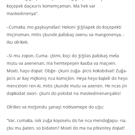
k̆oçepek daçxuris komemçaman. Ma hek var
maskedinenya”.
–Cumak̆a, mo gaşkuynet̆as! Hekoni ǯiǯilapek do k̆oçepekti
miçinoman, mitis çkunde p̆at̆obaş oxenu va mangonenya, -
tku ot̆rik̆ek.
–Si mu zop̆on, Cuma- çkimi, k̆oçi do ǯiǯilas p̆at̆obaş met̆a
mutu va axenenan, ma hemtepeşen k̆aoba va maçven.
Moxti, haşo dop̆at: Obğe- çkuni zuğa- p̆icis kok̆obdvat! Zuğa-
p̆icis ar k̆ay mç̆k̆oniş nca komiçkin. Heya heşo k̆ap̆et̆i do heşo
menceloni ren-ki, mitis çkunde mutu va axenen. He ncas jin
dop̆k̆odat oxori- çkuni do pskidat na maskedinenanşakis!
Ot̆rik̆es va moǯondu ʒanaşi notkvamepe do uǯu:
“Var, cumak̆a, ixik zuğa koyoselu do he nca mendoğapu- na,
çku mu p̆aten, so bidaten? Moxti do ma na ptkvistey dop̆at!