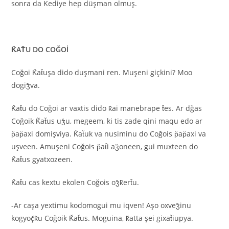
sonra da Kediye hep düşman olmuş.
K̆AT̆U DO COĞOİ
Coğoi K̆at̆uşa dido duşmani ren. Muşeni giçkini? Moo
dogiʒ̆va.
K̆at̆u do Coğoi ar vaxtis dido k̆ai manebrape t̆es. Ar dğas
Coğoik K̆at̆us uʒ̆u, megeem, ki tis zade qini maqu edo ar
p̆ap̆axi domişviya. K̆at̆uk va nusiminu do Coğois p̆ap̆axi va
uşveen. Amuşeni Coğois p̆at̆i aʒ̆oneen, gui muxteen do
K̆at̆us gyatxozeen.
K̆at̆u cas kextu ekolen Coğois oʒ̆k̆ert̆u.
-Ar caşa yextimu kodomogui mu iqven! Aşo oxveʒ̆inu
kogyoç̆k̆u Coğoik K̆at̆us. Moguina, k̆atta şei gixat̆iupya.