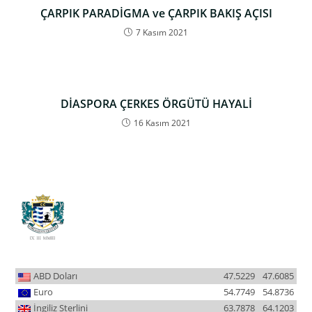
ÇARPIK PARADİGMA ve ÇARPIK BAKIŞ AÇISI
7 Kasım 2021
DİASPORA ÇERKES ÖRGÜTÜ HAYALİ
16 Kasım 2021
ABD Doları
47.5229
47.6085
Euro
54.7749
54.8736
İngiliz Sterlini
63.7878
64.1203