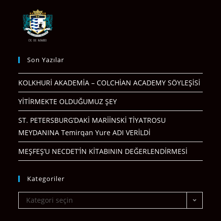
Son Yazılar
KOLKHURİ AKADEMİA – COLCHİAN ACADEMY SÖYLEŞİSİ
YİTİRMEKTE OLDUĞUMUZ ŞEY
ST. PETERSBURG’DAKİ MARİİNSKİ TİYATROSU
MEYDANINA Temirqan Yure ADI VERİLDİ
MEŞFEŞ’U NECDET’İN KİTABININ DEĞERLENDİRMESİ
Kategoriler
Kategori seçin