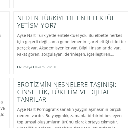
NEDEN TÜRKİYE’DE ENTELEKTÜEL
YETİŞMİYOR?
k
Ayse Nart Türkiye’de entelektüel yok. Bu elbette herkes
için geçerli değil, ama genellemenin işaret ettiği ciddi bir
gerçek var. Akademisyenler var. Bilgili insanlar da var.
…
Fakat gören, sorgulayan, derinleşen, içselleştiren,…
NEDEN
Okumaya Devam Edin
TÜRKİYE’DE
ENTELEKTÜEL
YETİŞMİYOR?
EROTİZMİN NESNELERE TAŞINIŞI:
CİNSELLİK, TÜKETİM VE DİJİTAL
TANRILAR
la
 ve
Ayşe Nart Pornografik sanatın yaygınlaşmasının birçok
çlü
nedeni vardır. Bu yaygınlık, zamanla birbirini besleyen
toplumsal oluşumların ürünü olarak ortaya çıkmıştır.