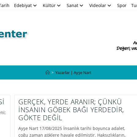
Tarih
Edebiyat
Kültür
Sanat
Videolar
Spor
Tu
Yazarlar | Ayşe Nart
>
Yazarlar | Ayşe Nart
Sİ
GERÇEK, YERDE ARANIR; ÇÜNKÜ
İNSANIN GÖBEK BAĞI YERDEDİR,
ni;
GÖKTE DEĞİL
Ayşe Nart 17/08/2025 İnsanlık tarihi boyunca adalet,
çoğu zaman göklere havale edilmiştir. Haksızlıkların,