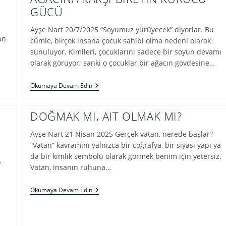
GÜCÜ
Ayşe Nart 20/7/2025 “Soyumuz yürüyecek” diyorlar. Bu
an
cümle, birçok insana çocuk sahibi olma nedeni olarak
sunuluyor. Kimileri, çocuklarını sadece bir soyun devamı
olarak görüyor; sanki o çocuklar bir ağacın gövdesine…
KÖKLERİNDEN
Okumaya Devam Edin
KOPANLAR
DEĞİL,
KÖKLERİNİ
DOĞMAK MI, AIT OLMAK MI?
KURANLAR:
SOY
Ayşe Nart 21 Nisan 2025 Gerçek vatan, nerede başlar?
AĞACINA
KARŞI
“Vatan” kavramını yalnızca bir coğrafya, bir siyasi yapı ya
BİREYİN
da bir kimlik sembolü olarak görmek benim için yetersiz.
KURUCU
,
GÜCÜ
Vatan, insanın ruhuna…
DOĞMAK
Okumaya Devam Edin
MI,
AIT
OLMAK
MI?