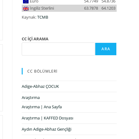
Euro
54.7749
54.8736
İngiliz Sterlini
63.7878
64.1203
Kaynak:
TCMB
CC İÇİ ARAMA
ARA
CC BÖLÜMLERİ
Adige-Abhaz ÇOCUK
Araştırma
Araştırma | Ana Sayfa
Araştırma | KAFFED Dosyası
Aydın Adige-Abhaz Gençliği