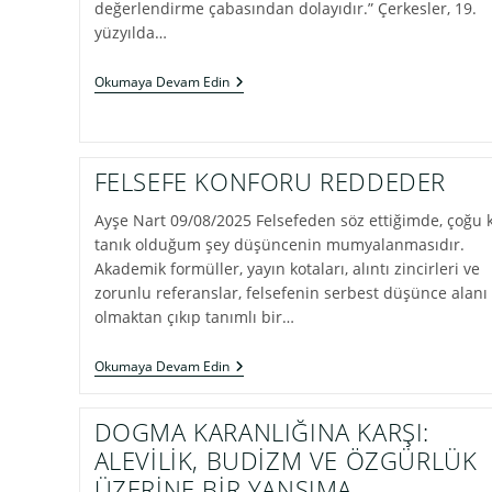
değerlendirme çabasından dolayıdır.” Çerkesler, 19.
yüzyılda…
BİR
Okumaya Devam Edin
ÇERKES’İN
DİASPORA
ELEŞTİRİSİ
FELSEFE KONFORU REDDEDER
Ayşe Nart 09/08/2025 Felsefeden söz ettiğimde, çoğu 
tanık olduğum şey düşüncenin mumyalanmasıdır.
Akademik formüller, yayın kotaları, alıntı zincirleri ve
zorunlu referanslar, felsefenin serbest düşünce alanı
olmaktan çıkıp tanımlı bir…
FELSEFE
Okumaya Devam Edin
KONFORU
REDDEDER
DOGMA KARANLIĞINA KARŞI:
ALEVİLİK, BUDİZM VE ÖZGÜRLÜK
ÜZERİNE BİR YANSIMA