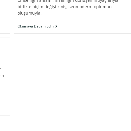
Cinselliğin anlamı, insanlığın dönüşen ihtiyaçlarıyla
birlikte biçim değiştirmiş; senmodern toplumun
oluşumuyla…
EROTİZMİN
Okumaya Devam Edin
NESNELERE
TAŞINIŞI:
CİNSELLİK,
TÜKETİM
VE
DİJİTAL
TANRILAR
r
en