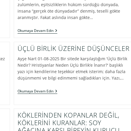
zulümlerin, eşitsizliklerin hüküm sürdüğü dünyada,
insana “gerçek öte dünyadadır” denmiş, teselli gökte
aranmıştır. Fakat aslında insan gökte…
GERÇEK,
Okumaya Devam Edin
YERDE
ARANIR;
ÇÜNKÜ
ÜÇLÜ BİRLİK ÜZERİNE DÜŞÜNCELER
İNSANIN
GÖBEK
kez
Ayşe Nart 01-08-2025 Bir sitede karşılaştığım 'Üçlü Birlik
BAĞI
YERDEDİR,
Nedir? Hristiyanlar Neden Üçlü Birlik’e İnanır?' başlıklı
GÖKTE
yazı için kendilerine teşekkür etmek isterim; daha fazla
DEĞİL
düşünmemi ve bilgi edinmemi sağladıkları için. Yazı,…
ÜÇLÜ
Okumaya Devam Edin
BİRLİK
ÜZERİNE
DÜŞÜNCELER
KÖKLERİNDEN KOPANLAR DEĞİL,
KÖKLERİNİ KURANLAR: SOY
AĞACINA KARŞI BİREYİN KURUCU