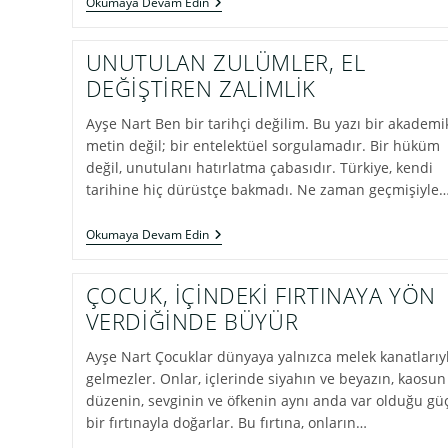
AHLAKIN
Okumaya Devam Edin
KÖKÜ
VE
GELECEĞİ:
UNUTULAN ZULÜMLER, EL
BEBEKLERDEN
BAŞLAYAN
DEĞİŞTİREN ZALİMLİK
SESSİZ
YOLCULUK
Ayşe Nart Ben bir tarihçi değilim. Bu yazı bir akademi
metin değil; bir entelektüel sorgulamadır. Bir hüküm
değil, unutulanı hatırlatma çabasıdır. Türkiye, kendi
tarihine hiç dürüstçe bakmadı. Ne zaman geçmişiyle
UNUTULAN
Okumaya Devam Edin
ZULÜMLER,
EL
DEĞİŞTİREN
ÇOCUK, İÇİNDEKİ FIRTINAYA YÖN
ZALİMLİK
VERDİĞİNDE BÜYÜR
Ayşe Nart Çocuklar dünyaya yalnızca melek kanatlarıy
gelmezler. Onlar, içlerinde siyahın ve beyazın, kaosun
düzenin, sevginin ve öfkenin aynı anda var olduğu gü
bir fırtınayla doğarlar. Bu fırtına, onların…