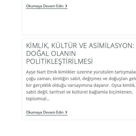
ÇOCUK,
Okumaya Devam Edin
İÇİNDEKİ
FIRTINAYA
YÖN
VERDİĞİNDE
BÜYÜR
KİMLİK, KÜLTÜR VE ASİMİLASYON:
DOĞAL OLANIN
POLİTİKLEŞTİRİLMESİ
Ayşe Nart Etnik kimlikler üzerine yürütülen tartışmala
çoğu zaman, kimliğin sabit, değişmez ve doğuştan gel
bir gerçeklik olduğu varsayımına dayanır. Oysa kimlik,
sabit değil, tarihsel ve kültürel bağlamla biçimlenen,
toplumsal…
KİMLİK,
Okumaya Devam Edin
KÜLTÜR
VE
ASİMİLASYON:
DOĞAL