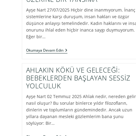
Ayşe Nart 27/07/2025 Hiçbir dine inanmıyorum. İnanç
sistemlerine karşı duruşum, insan hakları ve özgür
düşünce anlayışı temelindedir. Kadın haklarını ve ins
onurunu ihlal eden hiçbir inanca saygı duymuyorum.
Eğer bir…
DOGMA
Okumaya Devam Edin
KARANLIĞINA
KARŞI:
ALEVİLİK,
AHLAKIN KÖKÜ VE GELECEĞİ:
BUDİZM
VE
BEBEKLERDEN BAŞLAYAN SESSİZ
ÖZGÜRLÜK
YOLCULUK
ÜZERİNE
BİR
YANSIMA
Ayşe Nart 02 Temmuz 2025 Ahlak nedir, nereden gelir
nasıl oluşur? Bu sorular binlerce yıldır filozofların,
dinlerin ve toplumların gündemindedir. Ancak uzun
yıllara dayanan mesleki gözlemlerim bana şunu
söylüyor: Bir…