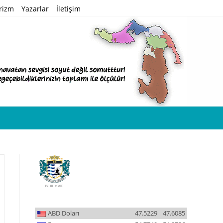
rizm
Yazarlar
İletişim
ABD Doları
47.5229
47.6085