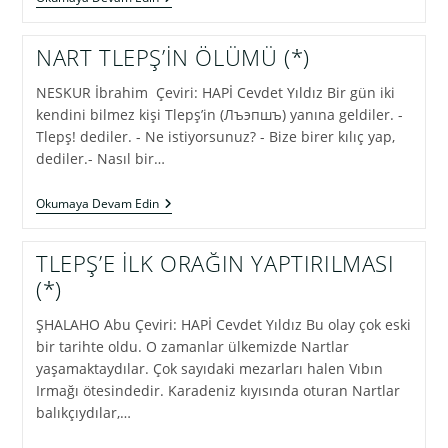
NE
KADAR
DA
NART TLEPŞ’İN ÖLÜMÜ (*)
USTA
DEMİRCİ!”
NESKUR İbrahim Çeviri: HAPİ Cevdet Yıldız Bir gün iki
kendini bilmez kişi Tlepş’in (Лъэпшъ) yanına geldiler. -
Tlepş! dediler. - Ne istiyorsunuz? - Bize birer kılıç yap,
dediler.- Nasıl bir…
NART
Okumaya Devam Edin
TLEPŞ’İN
ÖLÜMÜ
(*)
TLEPŞ’E İLK ORAĞIN YAPTIRILMASI
(*)
ŞHALAHO Abu Çeviri: HAPİ Cevdet Yıldız Bu olay çok eski
bir tarihte oldu. O zamanlar ülkemizde Nartlar
yaşamaktaydılar. Çok sayıdaki mezarları halen Vıbın
Irmağı ötesindedir. Karadeniz kıyısında oturan Nartlar
balıkçıydılar,…