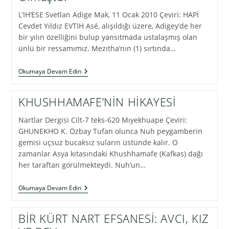
L’IH’ESE Svetlan Adige Mak, 11 Ocak 2010 Çeviri: HAPİ
Cevdet Yıldız EVTIH Asé, alışıldığı üzere, Adigey’de her
bir yılın özelliğini bulup yansıtmada ustalaşmış olan
ünlü bir ressamımız. Mezıtha’nın (1) sırtında…
KAR
Okumaya Devam Edin
KAPLANI:
Kar
Kaplanı
KHUSHHAMAFE’NİN HİKAYESİ
Nart
Ülkesinde
Nartlar Dergisi Cilt-7 teks-620 Mıyekhuape Çeviri:
Nasıl
Hayvanlar
GHUNEKHO K. Özbay Tufan olunca Nuh peygamberin
Kralı
gemisi uçsuz bucaksız suların üstünde kalır. O
Olmuştu?
zamanlar Asya kıtasındaki Khushhamafe (Kafkas) dağı
her taraftan görülmekteydi. Nuh’un…
KHUSHHAMAFE’NİN
Okumaya Devam Edin
HİKAYESİ
BİR KÜRT NART EFSANESİ: AVCI, KIZ