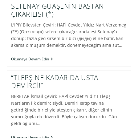
(ДАДЫХУЭ)
SETENAY GUAŞENİN BAŞTAN
İLE
ÇIKARILIŞI (*)
EVLENMESİ
(*)
L'IPIY Bilevsten Çeviri: HAPİ Cevdet Yıldız Nart Verzemeg
(**) (Орзэмэдж) sefere çıkacağı sırada eşi Setenay’a
dönüp; fazla gecikirsem bir bizi (дыды) eline batır, kan
akarsa ölmüşüm demektir, dönemeyeceğim ama süt…
SETENAY
Okumaya Devam Edin
GUAŞENİN
BAŞTAN
ÇIKARILIŞI
“TLEPŞ NE KADAR DA USTA
(*)
DEMİRCİ!”
BERETAR İsmail Çeviri: HAPİ Cevdet Yıldız I Tlepş
Nartların ilk demircisiydi. Demiri ısıtıp tavına
getirdiğinde bir eliyle ateşten çıkarır, diğer elinin
yumruğuyla da döverdi. Böyle çalışıp dururdu. Gün
geldi oğlunu…
“TLEPŞ
Okumaya Devam Edin