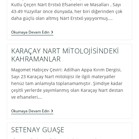
Kutlu Çeçen Närt Erstxó Efsaneleri ve Masalları , Sayı
43-49 Yüzyıllar önce dünyada, her biri diğerinden çok
daha güçlü olan altmış Närt Erstxó yaşıyormuş.…
SOSKAN
Okumaya Devam Edin
SOLSA,
YEDİ
KARDEŞ
KARAÇAY NART MİTOLOJİSİNDEKİ
VE
KAHRAMANLAR
ALTMIŞ
NÄRT
ERSTXÓ
Magomet Habiçev Çeviri: Adilhan Appa Kırım Dergisi,
Sayı 23 Karaçay Nart mitolojisi ile ilgili materyaller
henüz tam anlamıyla toplanamamıştır. Şimdiye kadar
çeşitli yerlerde yayımlanmış olan Karaçay Nart destan
ve efsaneleri,…
KARAÇAY
Okumaya Devam Edin
NART
MİTOLOJİSİNDEKİ
KAHRAMANLAR
SETENAY GUAŞE