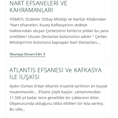
NART EFSANELERİ VE
KAHRAMANLARI
YİSMEYL Özdemir Özbay Mitoloji ve Nartlar Kitabından
"Nart efsaneleri, Kuzey Kafkasya'nın otokton
halklarından oluşan Çerkeslerin binlerce yıldan bu yana
ürettikleri Ulusan Destanlar bütününün adıdır." Çerkes
Mitolojisi'nin bütününü kapsayan Nart Destanları,…
NART
Okumaya Devam Edin
EFSANELERİ
VE
KAHRAMANLARI
ATLANTİS EFSANESİ Ve KAFKASYA
İLE İLİŞKİSİ
Aydın Osman Erkan Atlantis insanlık tarihinin en büyük
muammasıdır... Efsane şöyle başlar; zamanımızdan
11.500 yıl kadar önce genellikle bir çoklarının Atlas
Okyanusunda olduğunu iddia ettikleri bir kıta varmış.
Bu ülke…