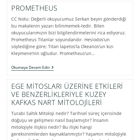
(Kaval)
PROMETHEUS
İLE
PHEÇ’IÇI
CC Notu: Değerli okuyucumuz Serkan beyin gönderdiği
(пхъэк1ыч)
BULUŞU
bu makalenin yazarı bilinmemek-tedir. Bilen
okuyucularımızın bizi bilgilendirmelerini rica ediyoruz.
Prometheus Titanlar soyundandır. Hesiodos’un
söylediğine göre; Titan İapetos’la Okeanos’un kızı
Kleymene’nin oğludur. Prometheus’un…
PROMETHEUS
Okumaya Devam Edin
EGE MİTOSLARI ÜZERİNE ETKİLERİ
VE BENZERLİKLERİYLE KUZEY
KAFKAS NART MİTOLOJİLERİ
Turabi Saltık Mitoloji nedir? Tarihsel süreç içerisinde
doğuşu ve gelişmesi nasıl başlamıştır? İnsanın
mitolojiyle ilişkisi nedir? Bu ilişki hangi
gereksinimlerden kaynaklanmıştır? Yaşamın mitolojiyle