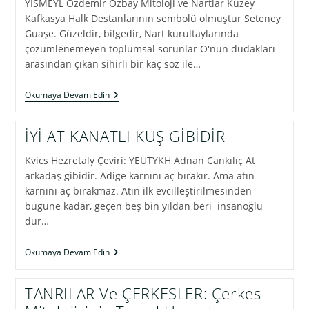
YİSMEYL Özdemir Özbay Mitoloji ve Nartlar Kuzey
Kafkasya Halk Destanlarının sembolü olmuştur Seteney
Guaşe. Güzeldir, bilgedir, Nart kurultaylarında
çözümlenemeyen toplumsal sorunlar O'nun dudakları
arasından çıkan sihirli bir kaç söz ile…
SETENAY
Okumaya Devam Edin
GUAŞE
İYİ AT KANATLI KUŞ GİBİDİR
Kvics Hezretaly Çeviri: YEUTYKH Adnan Cankılıç At
arkadaş gibidir. Adige karnını aç bırakır. Ama atın
karnını aç bırakmaz. Atın ilk evcilleştirilmesinden
bugüne kadar, geçen beş bin yıldan beri insanoğlu
dur…
İYİ
Okumaya Devam Edin
AT
KANATLI
KUŞ
TANRILAR Ve ÇERKESLER: Çerkes
GİBİDİR