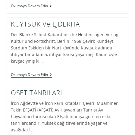
TANRILARIN
Okumaya Devam Edin
İÇKİSİ
SANE
KUYTSUK Ve EJDERHA
Der Blanke Schild Kabardinische Heldensagen Verlag.
Kültür und Fortschritt. Berlin. 1958 Çeviri: Kundeyt
Şurdum Eskiden bir Nart köyünde Kuytsuk adında
ihtiyar bir adamla, ihtiyar karısı yaşarmış. Kadın öyle
kavgacıymış ki,…
KUYTSUK
Okumaya Devam Edin
Ve
EJDERHA
OSET TANRILARI
İron Ağdevtte ve İron Farn Kitapları Çeviri: Muammer
Tekin EFŞATİ (AFŞATİ) Av Hayvanları Tanrısı Av
hayvanları tanrısı olan Efşati inanışa göre en eski
tanrılardandır. Yüksek dağ zirvelerinde yaşar ve
aşağıdaki…