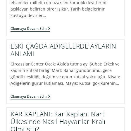
efsaneler milletin en uzak, en karanlık devirlerini
açıklayan belirten birer ışıktır. Tarih belgelerinin
sustuğu devirler…
ÇERKESLERDE
Okumaya Devam Edin
EFSANELER
ESKİ ÇAĞDA ADİGELERDE AYLARIN
ANLAMI
CircassianCenter Ocak: Akılda tutma ayı Şubat: Erkek ve
kadının kutsal birliği Mart: Bahar gündönümü, gece
gündüz eşitliği, doğum ve onun kutsal yolculuğu. Nisan:
Adigelerin gurur kutlaması. Mayıs: Kutsal gök kürenin…
ESKİ
Okumaya Devam Edin
ÇAĞDA
ADİGELERDE
AYLARIN
KAR KAPLANI: Kar Kaplanı Nart
ANLAMI
Ülkesinde Nasıl Hayvanlar Kralı
Olmuştu?