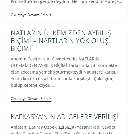
Promethe'den geride değildir. Her biri kendince ateşe…
KAFKAS
Okumaya Devam Edin
HALKLARININ
KAHRAMANI:
ABRISKIL
NATLARIN ÜLKEMİZDEN AYRILIŞ
BİÇİMİ – NARTLARIN YOK OLUŞ
BİÇİMİ
Anonim Çeviri: Hapi Cevdet Yıldız NATLARIN
ÜLKEMİZDEN AYRILIŞ BİÇİMİ Tarlasında çift sürmekte
olan kocasına yemek götürmekteydi Nat (Nart) karısı.
Yolda küçük cüsseli bir insanla karşılaştı. Çok ilginç
bulup cebine koydu…
NATLARIN
Okumaya Devam Edin
ÜLKEMİZDEN
AYRILIŞ
BİÇİMİ
KAFKASYA’NIN ADİGELERE VERİLİŞİ
–
NARTLARIN
Anlatan: Batıray Özbek (ЕДЫДЖ) Yazan: Hapi Cevdet
YOK
OLUŞ
Yıldız Tanrılar Tanrısı Tha (Тхьэ) Oşhamafe'deki (1)