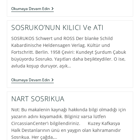
OSET
Okumaya Devam Edin
TANRILARI
SOSRUKO’NUN KILICI Ve ATI
SOSRUKOS Schwert und ROSS Der blanke Schild
Kabardinische Heldensagen Verlag. Kültür und
Fortschritt. Berlin. 1958 Çeviri: Kundeyt Şurdum Çabuk
büyüyordu Sosruko. Yaşıtları daha beşikteydiler. O ise,
avluda koşup duruyor, aşık…
SOSRUKO’NUN
Okumaya Devam Edin
KILICI
Ve
ATI
NART SOSRIKUA
Not: Bu makalenin kaynağı hakkında bilgi olmadığı için
yazarın adını koyamadık. Bilginiz varsa lütfen
CircassianCenter’ı bilgilendiriniz. Kuzey Kafkasya
Halk Destanlarının ünü en yaygın olan kahramanıdır
Sosrıkua. Her çağda,…