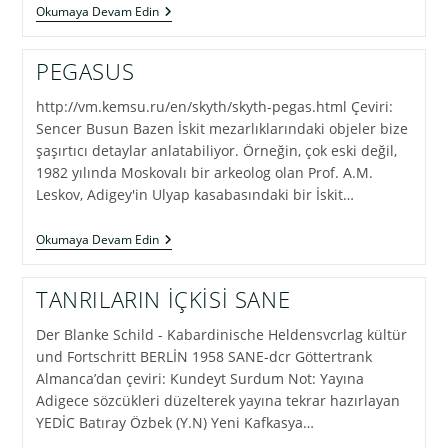
ATLANTİS
Okumaya Devam Edin
EFSANESİ
Ve
KAFKASYA
PEGASUS
İLE
İLİŞKİSİ
http://vm.kemsu.ru/en/skyth/skyth-pegas.html Çeviri:
Sencer Busun Bazen İskit mezarlıklarındaki objeler bize
şaşırtıcı detaylar anlatabiliyor. Örneğin, çok eski değil,
1982 yılında Moskovalı bir arkeolog olan Prof. A.M.
Leskov, Adigey'in Ulyap kasabasındaki bir İskit…
PEGASUS
Okumaya Devam Edin
TANRILARIN İÇKİSİ SANE
Der Blanke Schild - Kabardinische Heldensvcrlag kültür
und Fortschritt BERLİN 1958 SANE-dcr Göttertrank
Almanca’dan çeviri: Kundeyt Surdum Not: Yayına
Adigece sözcükleri düzelterek yayına tekrar hazırlayan
YEDİC Batıray Özbek (Y.N) Yeni Kafkasya…