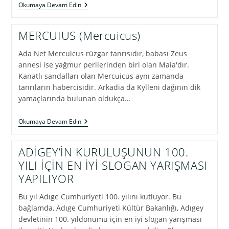
TLEPŞ’E
Okumaya Devam Edin
İLK
ORAĞIN
YAPTIRILMASI
MERCUIUS (Mercuicus)
(*)
Ada Net Mercuicus rüzgar tanrısıdır, babası Zeus
annesi ise yağmur perilerinden biri olan Maia'dır.
Kanatlı sandalları olan Mercuicus aynı zamanda
tanrıların habercisidir. Arkadia da Kylleni dağının dik
yamaçlarında bulunan oldukça…
MERCUIUS
Okumaya Devam Edin
(Mercuicus)
ADİGEY’İN KURULUŞUNUN 100.
YILI İÇİN EN İYİ SLOGAN YARIŞMASI
YAPILIYOR
Bu yıl Adıge Cumhuriyeti 100. yılını kutluyor. Bu
bağlamda, Adıge Cumhuriyeti Kültür Bakanlığı, Adıgey
devletinin 100. yıldönümü için en iyi slogan yarışması