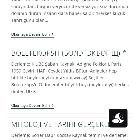
BİÇİMİ
sarayından, birgün yeryüzünde yersiz yurtsuz durumda
dolanıp duran insancıklara haber saldı: "Herkes küçük
Tanrı günü olan…
KAFKASYA’NIN
Okumaya Devam Edin
ADİGELERE
VERİLİŞİ
BOLETEKOPSH (БОЛЭТЭКЪОПЩ) *
Derleme: K'UBE Şaban Kaynak: Adighe Folklor I, Paris,
1959 Çeviri: HAPİ Cevdet Yıldız Bütün Adigeler hep
birlikte beylerbeyi (пщы япщыжьэу) Seçtiler
Boletekopş'ı. O dönemler büyük beyi (beylerbeyi) herkes
dinler, Ülke…
BOLETEKOPSH
Okumaya Devam Edin
(БОЛЭТЭКЪОПЩ)
*
MİTOLOJİ VE TARİHİ GERÇEKLER
Derleme: Soner Daur Kocsav Kaynak temini ve derleme: