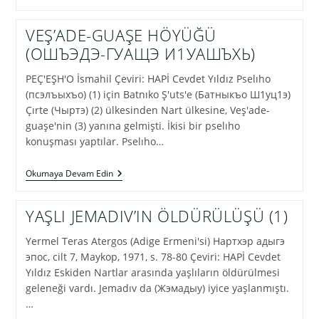
İLE
YAŞLI
HANIMI
VEŞ’ADE-GUAŞE HÖYÜĞÜ
(ОШЪЭДЭ-ГУАЩЭ И1УАШЪХЬ)
PEÇ'EŞH'O İsmahil Çeviri: HAPİ Cevdet Yıldız Pselıho
(псэлъыхъо) (1) için Batnıko Ş'uts'e (Батныкъо Ш1уц1э)
Çırte (Чыртэ) (2) ülkesinden Nart ülkesine, Veş'ade-
guaşe'nin (3) yanına gelmişti. İkisi bir pselıho
konuşması yaptılar. Pselıho…
VEŞ’ADE-
Okumaya Devam Edin
GUAŞE
HÖYÜĞÜ
(ОШЪЭДЭ-
YAŞLI JEMADIV’IN ÖLDÜRÜLÜŞÜ (1)
ГУАЩЭ
И1УАШЪХЬ)
Yermel Teras Atergos (Adige Ermeni'si) Нартхэр адыгэ
эпос, cilt 7, Maykop, 1971, s. 78-80 Çeviri: HAPİ Cevdet
Yıldız Eskiden Nartlar arasında yaşlıların öldürülmesi
geleneği vardı. Jemadıv da (Жэмадыу) iyice yaşlanmıştı.
…