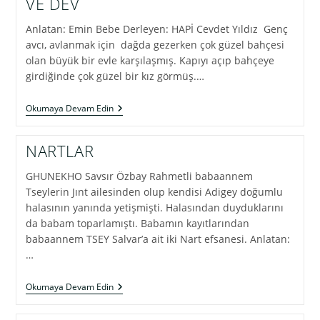
VE DEV
Anlatan: Emin Bebe Derleyen: HAPİ Cevdet Yıldız Genç
avcı, avlanmak için dağda gezerken çok güzel bahçesi
olan büyük bir evle karşılaşmış. Kapıyı açıp bahçeye
girdiğinde çok güzel bir kız görmüş.…
BİR
Okumaya Devam Edin
KÜRT
NART
EFSANESİ:
NARTLAR
AVCI,
KIZ
GHUNEKHO Savsır Özbay Rahmetli babaannem
VE
DEV
Tseylerin Jınt ailesinden olup kendisi Adigey doğumlu
halasının yanında yetişmişti. Halasından duyduklarını
da babam toparlamıştı. Babamın kayıtlarından
babaannem TSEY Salvar’a ait iki Nart efsanesi. Anlatan:
…
NARTLAR
Okumaya Devam Edin