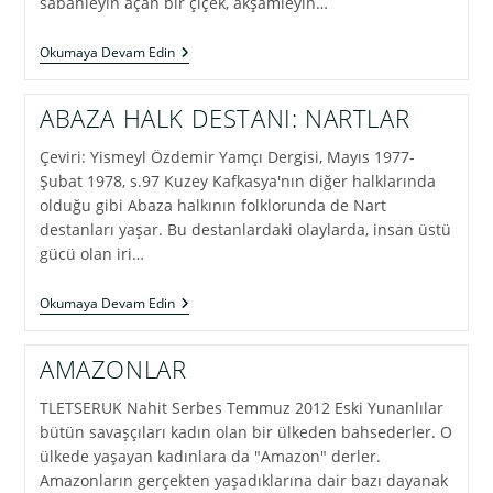
sabahleyin açan bir çiçek, akşamleyin…
VERZEMEG
Okumaya Devam Edin
İLE
YIMIS’IN
DOĞUŞ
ABAZA HALK DESTANI: NARTLAR
ÖYKÜSÜ
(1)
Çeviri: Yismeyl Özdemir Yamçı Dergisi, Mayıs 1977-
Şubat 1978, s.97 Kuzey Kafkasya'nın diğer halklarında
olduğu gibi Abaza halkının folklorunda de Nart
destanları yaşar. Bu destanlardaki olaylarda, insan üstü
gücü olan iri…
ABAZA
Okumaya Devam Edin
HALK
DESTANI:
NARTLAR
AMAZONLAR
TLETSERUK Nahit Serbes Temmuz 2012 Eski Yunanlılar
bütün savaşçıları kadın olan bir ülkeden bahsederler. O
ülkede yaşayan kadınlara da "Amazon" derler.
Amazonların gerçekten yaşadıklarına dair bazı dayanak