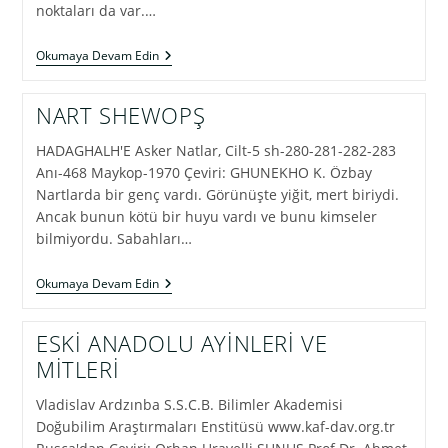
noktaları da var.…
AMAZONLAR
Okumaya Devam Edin
NART SHEWOPŞ
HADAGHALH'E Asker Natlar, Cilt-5 sh-280-281-282-283
Anı-468 Maykop-1970 Çeviri: GHUNEKHO K. Özbay
Nartlarda bir genç vardı. Görünüşte yiğit, mert biriydi.
Ancak bunun kötü bir huyu vardı ve bunu kimseler
bilmiyordu. Sabahları…
NART
Okumaya Devam Edin
SHEWOPŞ
ESKİ ANADOLU AYİNLERİ VE
MİTLERİ
Vladislav Ardzınba S.S.C.B. Bilimler Akademisi
Doğubilim Araştırmaları Enstitüsü www.kaf-dav.org.tr