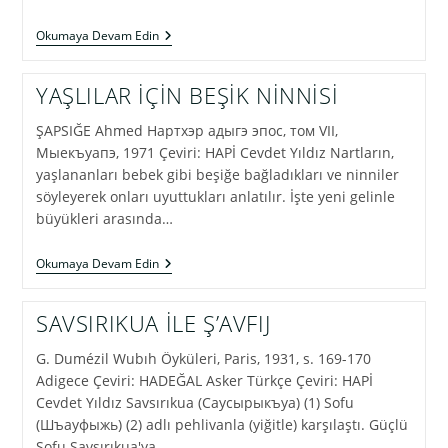
YAŞAMIMIZ
Okumaya Devam Edin
KISA
DA
OLSA,
YAŞLILAR İÇİN BEŞİK NİNNİSİ
ÜNÜMÜZ
BÜYÜK
ŞAPSIĞE Ahmed Нартхэр адыгэ эпос, том VII,
OLSUN!
Мыекъуапэ, 1971 Çeviri: HAPİ Cevdet Yıldız Nartların,
yaşlananları bebek gibi beşiğe bağladıkları ve ninniler
söyleyerek onları uyuttukları anlatılır. İşte yeni gelinle
büyükleri arasında…
YAŞLILAR
Okumaya Devam Edin
İÇİN
BEŞİK
NİNNİSİ
SAVSIRIKUA İLE Ş’AVFIJ
G. Dumézil Wubıh Öyküleri, Paris, 1931, s. 169-170
Adigece Çeviri: HADEĞAL Asker Türkçe Çeviri: HAPİ
Cevdet Yıldız Savsırıkua (Саусырыкъуа) (1) Sofu
(Шъауфыжь) (2) adlı pehlivanla (yiğitle) karşılaştı. Güçlü
Sofu Savsırıkua'ya…