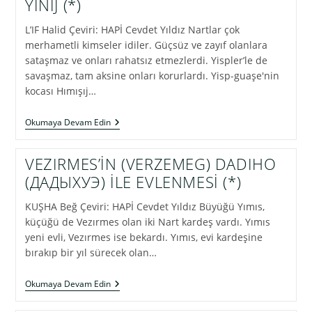
YINIJ (*)
KILICININ
ÖYKÜSÜ
L’IF Halid Çeviri: HAPİ Cevdet Yıldız Nartlar çok
merhametli kimseler idiler. Güçsüz ve zayıf olanlara
sataşmaz ve onları rahatsız etmezlerdi. Yispler’le de
savaşmaz, tam aksine onları korurlardı. Yisp-guaşe'nin
kocası Hımışıj…
NARTLARIN
Okumaya Devam Edin
DAĞA
ZİNCİRLEDİĞİ
YINIJ
VEZIRMES’İN (VERZEMEG) DADIHO
(*)
(ДАДЫХУЭ) İLE EVLENMESİ (*)
KUŞHA Beğ Çeviri: HAPİ Cevdet Yıldız Büyüğü Yımıs,
küçüğü de Vezırmes olan iki Nart kardeş vardı. Yımıs
yeni evli, Vezırmes ise bekardı. Yımıs, evi kardeşine
bırakıp bir yıl sürecek olan…
VEZIRMES’İN
Okumaya Devam Edin
(VERZEMEG)
DADIHO