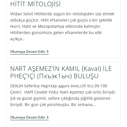
HİTİT MİTOLOJİSİ
Vildan Selvil Hititlerde özgün bir mitolojiden söz etmek
oldukça güçtür. Hitit efsaneleri çok güçlü o bir şekilde
Hurri, Hatti ve Mezopotamya etkisinde kalmıştır.
Hititlerden günümüze gelen efsanelerde bu etki
açıkça…
HİTİT
Okumaya Devam Edin
MİTOLOJİSİ
NART AŞEMEZ’İN KAMIL (Kaval) İLE
PHEÇ’IÇI (пхъэк1ыч) BULUŞU
SEAUH Seferbıy Нартхэр адыгэ эпос,cilt VI,s.99-100
Çeviri: HAPİ Cevdet Yıldız Nart Aşemez çok ünlü biriydi.
Şık ve güzel giyimli, sefere çıktığında yiğitlik gösteren
biriydi. Bir gün çok yorulmuştu. Bir ormana…
NART
Okumaya Devam Edin
AŞEMEZ’İN
KAMIL