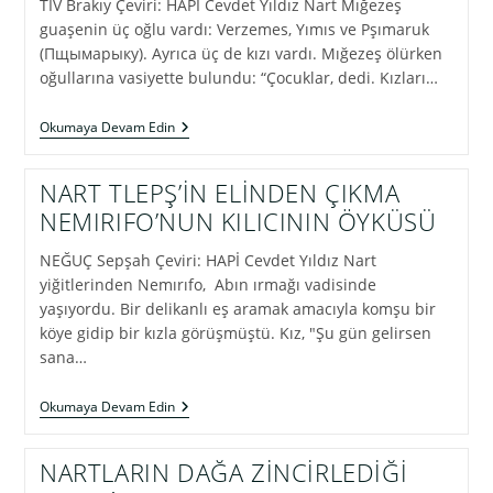
TIV Brakıy Çeviri: HAPİ Cevdet Yıldız Nart Mığezeş
guaşenin üç oğlu vardı: Verzemes, Yımıs ve Pşımaruk
(Пщымарыку). Ayrıca üç de kızı vardı. Mığezeş ölürken
oğullarına vasiyette bulundu: “Çocuklar, dedi. Kızları…
NART
Okumaya Devam Edin
MIĞEZEŞKO
VERZEMES’İN
(VERZEMEG)
NART TLEPŞ’İN ELİNDEN ÇIKMA
PSETIN
NEMIRIFO’NUN KILICININ ÖYKÜSÜ
GUAŞE
İLE
EVLENMESİ
NEĞUÇ Sepşah Çeviri: HAPİ Cevdet Yıldız Nart
(1)
yiğitlerinden Nemırıfo, Abın ırmağı vadisinde
yaşıyordu. Bir delikanlı eş aramak amacıyla komşu bir
köye gidip bir kızla görüşmüştü. Kız, "Şu gün gelirsen
sana…
NART
Okumaya Devam Edin
TLEPŞ’İN
ELİNDEN
ÇIKMA
NARTLARIN DAĞA ZİNCİRLEDİĞİ
NEMIRIFO’NUN