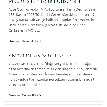
Mitolojisinin Temel Unsurları
Ayşe Övür Arkeolog M.A. Toplumsal Tarih Dergisi, Sayı
155, Kasım 2006 Türklerin Çerkes/Çerakis adını verdiği
Kuzey Kafkasyalı Adige halkına, Araplar fierkes/fierakis,
Batılılar ise Kirkassien (Circassian) adını verirler.
Çerkeslerin MÖ 6.…
TANRILAR
Okumaya Devam Edin
Ve
ÇERKESLER:
Çerkes
AMAZONLAR SÖYLENCESİ
Mitolojisinin
Temel
YAĞAN Ümit Özveri Kafdağı Dergisi Dilden dile, ağızdan
Unsurları
ağza aktarılarak zamanımıza dek ulaşan bir söylencedir
Amazonlar söylencesi. İnsanı büyüleyen bu söylence
gerçek midir? Amazonlar gerçekten yaşamışlar mıdır?
Yoksa bütün bunlar…
AMAZONLAR
Okumaya Devam Edin
SÖYLENCESİ