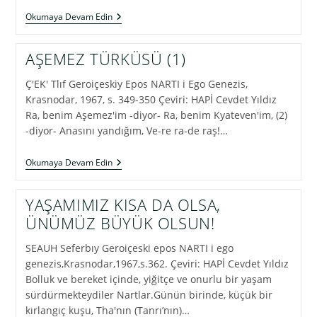
YAŞLI
Okumaya Devam Edin
JEMADIV’IN
ÖLDÜRÜLÜŞÜ
(1)
AŞEMEZ TÜRKÜSÜ (1)
Ç'EK' Tlıf Geroiçeskiy Epos NARTI i Ego Genezis,
Krasnodar, 1967, s. 349-350 Çeviri: HAPİ Cevdet Yıldız
Ra, benim Aşemez'im -diyor- Ra, benim Kyateven'im, (2)
-diyor- Anasını yandığım, Ve-re ra-de raş!…
AŞEMEZ
Okumaya Devam Edin
TÜRKÜSÜ
(1)
YAŞAMIMIZ KISA DA OLSA,
ÜNÜMÜZ BÜYÜK OLSUN!
SEAUH Seferbıy Geroiçeski epos NARTI i ego
genezis,Krasnodar,1967,s.362. Çeviri: HAPİ Cevdet Yıldız
Bolluk ve bereket içinde, yiğitçe ve onurlu bir yaşam
sürdürmekteydiler Nartlar.Günün birinde, küçük bir
kırlangıç kuşu, Tha'nın (Tanrı’nın)…