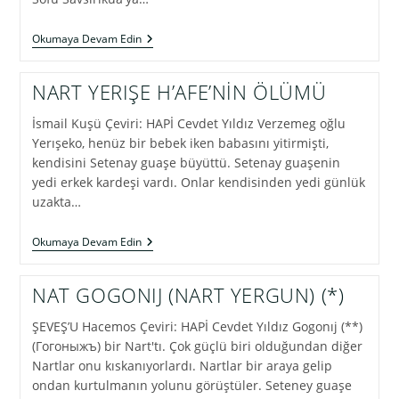
SAVSIRIKUA
Okumaya Devam Edin
İLE
Ş’AVFIJ
NART YERIŞE H’AFE’NİN ÖLÜMÜ
İsmail Kuşü Çeviri: HAPİ Cevdet Yıldız Verzemeg oğlu
Yerışeko, henüz bir bebek iken babasını yitirmişti,
kendisini Setenay guaşe büyüttü. Setenay guaşenin
yedi erkek kardeşi vardı. Onlar kendisinden yedi günlük
uzakta…
NART
Okumaya Devam Edin
YERIŞE
H’AFE’NİN
ÖLÜMÜ
NAT GOGONIJ (NART YERGUN) (*)
ŞEVEŞ’U Hacemos Çeviri: HAPİ Cevdet Yıldız Gogonıj (**)
(Гогоныжъ) bir Nart'tı. Çok güçlü biri olduğundan diğer
Nartlar onu kıskanıyorlardı. Nartlar bir araya gelip
ondan kurtulmanın yolunu görüştüler. Seteney guaşe