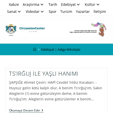
Skip
Xabze
Araştırma
Tarih
Edebiyat
Kültür
to
Sanat
Videolar
Spor
Turizm
Yazarlar
İletişim
content
Edebiyat | Adige Mitolojisi
>
Edebiyat | Adige Mitolojisi
TS’IRĞUJ İLE YAŞLI HANIMI
ŞAPŞIĞE Ahmet Çeviri: HAPİ Cevdet Yıldız Kocakarı: -
Huysuz gelin kötü kalpli olur, A benim Ts'ırğuj'ım, Sakın
Aleglerin (1) evine götürüleyim deme, A benim
Ts'ırğuj'ım. Aleglerin evine götürülenler A benim…
TS’IRĞUJ
Okumaya Devam Edin