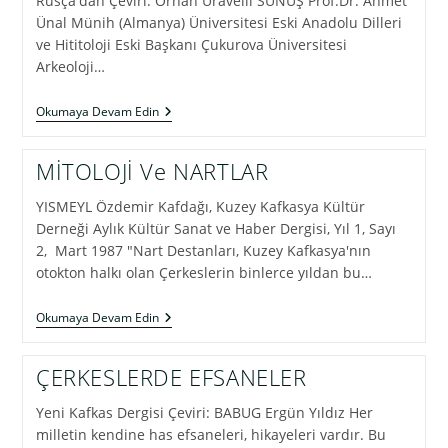
Rusça'dan Çeviri: Orhan Uravelli SUNUŞ Prof.Dr. Ahmet
Ünal Münih (Almanya) Üniversitesi Eski Anadolu Dilleri
ve Hititoloji Eski Başkanı Çukurova Üniversitesi
Arkeoloji…
ESKİ
Okumaya Devam Edin
ANADOLU
AYİNLERİ
VE
MİTOLOJİ Ve NARTLAR
MİTLERİ
YISMEYL Özdemir Kafdağı, Kuzey Kafkasya Kültür
Derneği Aylık Kültür Sanat ve Haber Dergisi, Yıl 1, Sayı
2, Mart 1987 "Nart Destanları, Kuzey Kafkasya'nın
otokton halkı olan Çerkeslerin binlerce yıldan bu…
MİTOLOJİ
Okumaya Devam Edin
Ve
NARTLAR
ÇERKESLERDE EFSANELER
Yeni Kafkas Dergisi Çeviri: BABUG Ergün Yıldız Her
milletin kendine has efsaneleri, hikayeleri vardır. Bu