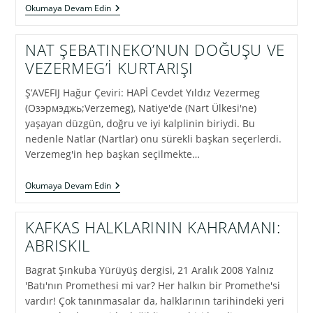
YAŞEMIKO
Okumaya Devam Edin
AŞEMEZ’İN
DOĞUŞU
NAT ŞEBATINEKO’NUN DOĞUŞU VE
VEZERMEG’İ KURTARIŞI
Ş’AVEFIJ Hağur Çeviri: HAPİ Cevdet Yıldız Vezermeg
(Озэpмэджь;Verzemeg), Natiye'de (Nart Ülkesi'ne)
yaşayan düzgün, doğru ve iyi kalplinin biriydi. Bu
nedenle Natlar (Nartlar) onu sürekli başkan seçerlerdi.
Verzemeg'in hep başkan seçilmekte…
NAT
Okumaya Devam Edin
ŞEBATINEKO’NUN
DOĞUŞU
VE
KAFKAS HALKLARININ KAHRAMANI:
VEZERMEG’İ
ABRISKIL
KURTARIŞI
Bagrat Şınkuba Yürüyüş dergisi, 21 Aralık 2008 Yalnız
'Batı'nın Promethesi mi var? Her halkın bir Promethe'si
vardır! Çok tanınmasalar da, halklarının tarihindeki yeri