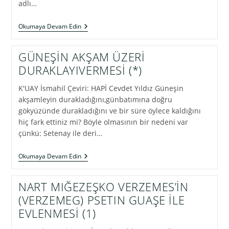
adlı…
NAT
Okumaya Devam Edin
GOGONIJ
(NART
YERGUN)
GÜNEŞİN AKŞAM ÜZERİ
(*)
DURAKLAYIVERMESİ (*)
K'UAY İsmahil Çeviri: HAPİ Cevdet Yıldız Güneşin
akşamleyin durakladığını,günbatımına doğru
gökyüzünde durakladığını ve bir süre öylece kaldığını
hiç fark ettiniz mi? Böyle olmasının bir nedeni var
çünkü: Setenay ile deri…
GÜNEŞİN
Okumaya Devam Edin
AKŞAM
ÜZERİ
DURAKLAYIVERMESİ
NART MIĞEZEŞKO VERZEMES’İN
(*)
(VERZEMEG) PSETIN GUAŞE İLE
EVLENMESİ (1)