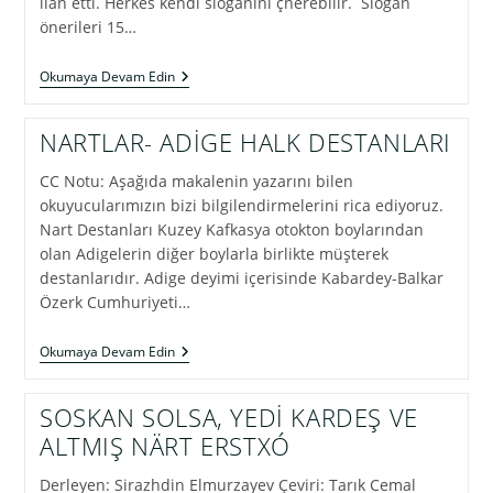
ilan etti. Herkes kendi sloganını çnerebilir. Slogan
önerileri 15…
ADİGEY’İN
Okumaya Devam Edin
KURULUŞUNUN
100.
YILI
NARTLAR- ADİGE HALK DESTANLARI
İÇİN
EN
CC Notu: Aşağıda makalenin yazarını bilen
İYİ
SLOGAN
okuyucularımızın bizi bilgilendirmelerini rica ediyoruz.
YARIŞMASI
Nart Destanları Kuzey Kafkasya otokton boylarından
YAPILIYOR
olan Adigelerin diğer boylarla birlikte müşterek
destanlarıdır. Adige deyimi içerisinde Kabardey-Balkar
Özerk Cumhuriyeti…
NARTLAR-
Okumaya Devam Edin
ADİGE
HALK
DESTANLARI
SOSKAN SOLSA, YEDİ KARDEŞ VE
ALTMIŞ NÄRT ERSTXÓ
Derleyen: Sirazhdin Elmurzayev Çeviri: Tarık Cemal