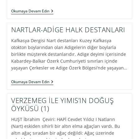
NART
Okumaya Devam Edin
SOSRIKUA
NARTLAR-ADİGE HALK DESTANLARI
Kafkasya Dergisi Nart destanları Kuzey Kafkasya
otokton boylarından olan Adigelerin diğer boylarla
birlikte müşterek destanlarıdır. Adige deyimi içerisinde
Kabardey-Balkar Özerk Cumhuriyeti sınırları içinde
yaşayan Çerkesler ve Adige Özerk Bölgesi’nde yaşayan…
NARTLAR-
Okumaya Devam Edin
ADİGE
HALK
DESTANLARI
VERZEMEG İLE YIMIS’IN DOĞUŞ
ÖYKÜSÜ (1)
HUŞT İbrahim Çeviri: HAPİ Cevdet Yıldız I Natların
(Nart) eskiden sihirli bir altın elma ağaçları vardı. Bu
altın ağaç sıradan bir ağaç değildi: Ağaç üzerinde