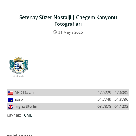
Setenay Süzer Nostalji | Chegem Kanyonu
Fotografları
31 Mayıs 2025
ABD Doları
47.5229
47.6085
Euro
54.7749
54.8736
İngiliz Sterlini
63.7878
64.1203
Kaynak:
TCMB