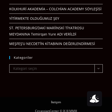
KOLKHURİ AKADEMİA – COLCHİAN ACADEMY SÖYLEŞİSİ
YİTİRMEKTE OLDUĞUMUZ ŞEY
ST. PETERSBURG’DAKİ MARİİNSKİ TİYATROSU
MEYDANINA Temirqan Yure ADI VERİLDİ
MEŞFEŞ’U NECDET’İN KİTABININ DEĞERLENDİRMESİ
Kategoriler
Kategoriler
Kategori seçin
İletişim
CircassianCenter © IX III MMIII