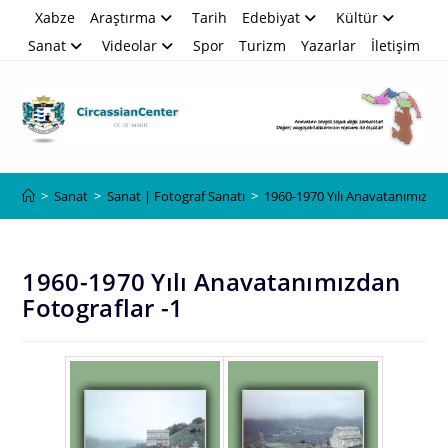
Skip
Xabze
Araştırma
Tarih
Edebiyat
Kültür
to
Sanat
Videolar
Spor
Turizm
Yazarlar
İletişim
content
Blog
>
Sanat
>
Sanat | Fotograf Sanatı
>
1960-1970 Yılı Anavatanımızdan
1960-1970 Yılı Anavatanımızdan
Fotograflar -1