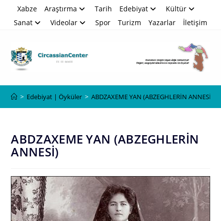
Skip
Xabze
Araştırma
Tarih
Edebiyat
Kültür
to
Sanat
Videolar
Spor
Turizm
Yazarlar
İletişim
content
Blog
>
Edebiyat | Öyküler
>
ABDZAXEME YAN (ABZEGHLERİN ANNESİ)
ABDZAXEME YAN (ABZEGHLERİN
ANNESİ)