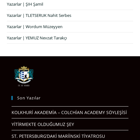
Yazarlar | ŞIH Şamil
Yazarlar | TLETSERUK Nahit Serbes
Yazarlar | Wordum Müzeyyen
Yazarlar | YEMUZ Nevzat Tarakçı
Son Yazılar
KOLKHURİ AKADEMİA – COLCHİAN ACADEMY SÖYLEŞİSİ
YİTİRMEKTE OLDUĞUMUZ ŞEY
ST. PETERSBURG’DAKİ MARİİNSKİ TİYATROSU