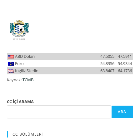
ABD Doları
47.5055
47.5911
Euro
54.8356
54.9344
İngiliz Sterlini
63.8407
64.1736
Kaynak:
TCMB
CC İÇİ ARAMA
ARA
CC BÖLÜMLERİ