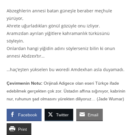
Abzeghlerin annesi batan güneşle beraber meçhule
yürüyor,
Ahrete uğurladıkları gönül gözüyle onu izliyor.
Aramızdan ayrılan yiğitlere kahramanlık türküsünü
söyleyin.
Onlardan hangi yiğidin adını söylerseniz bilin ki onun
annesi Abdzex’tır…
…haç’eşten yükselen bu woredi Amdexhan asla duyamadı.
Çevirmenin Notu:
Orijinali Adigece olan eseri Türkçe ifade
edebilmek gerçekten çok zor. Üstadın affına sığınıyor, kabrinin
nur, ruhunun şad olmasını yürekten diliyoruz… (Jade Wumar)
Facebook
Twitter
Email
Print