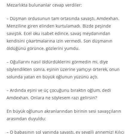
Mezarlıkta bulunanlar cevap verdiler:
– Düşman ordusunun tam ortasında savaştı, Amdexhan.
Menziline giren elinden kurtulamadı. Bizde peşinde
savıştık. Ecel oku isabet edince, savaş meydanından
kendisini çıkartmalarına izin vermedi. Son düşmanın
öldüğünü görünce, gözlerini yumdu.
– Oğullarını nasıl öldürdüklerini görmedin mi, diye
söylendikten sonra, eşinin üzerine yamçıyı örterek, onun
solunda yatan en büyük oğlunun yüzünü açtı.
– Ardında eşini ve üç çocuğunu bıraktın oğlum, dedi
Amdexhan. Onlara ne söylesem razı gelirsin?
En büyük oğlunun akranlarından birinin sesi savaşçıların
arasından duyuldu:
– O babasının sol yanında savaştı, ey sevgili annemiz! Kılıcı