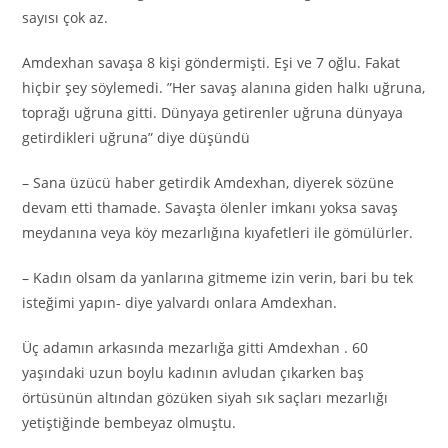
sayısı çok az.
Amdexhan savaşa 8 kişi göndermişti. Eşi ve 7 oğlu. Fakat
hiçbir şey söylemedi. ”Her savaş alanına giden halkı uğruna,
toprağı uğruna gitti. Dünyaya getirenler uğruna dünyaya
getirdikleri uğruna” diye düşündü
– Sana üzücü haber getirdik Amdexhan, diyerek sözüne
devam etti thamade. Savaşta ölenler imkanı yoksa savaş
meydanına veya köy mezarlığına kıyafetleri ile gömülürler.
– Kadın olsam da yanlarına gitmeme izin verin, bari bu tek
isteğimi yapın- diye yalvardı onlara Amdexhan.
Üç adamın arkasında mezarlığa gitti Amdexhan . 60
yaşındaki uzun boylu kadının avludan çıkarken baş
örtüsünün altından gözüken siyah sık saçları mezarlığı
yetiştiğinde bembeyaz olmuştu.