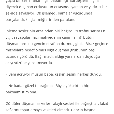
güçlü bir sesle” anam için,babam için,kardeşlerim için! “
diyerek düşman ordusunun ortasında yaman ve yıldırıcı bir
şekilde savaşıyor. Ok işlemedi, kamalar vücudunda
parçalandı, kılıçlar miğferinden paralandı
İnleme seslerinin arasından biri bağırdı: ”Etrafını sarın! En
yiğit savaşçılarımızı mahvedenin canını alın!” bütün
düşman ordusu gencin etrafına durmuş gibi… Biraz geçince
mızraklara hedef olmuş yiğit düşman grubunun baş
ucunda görüldü. Bağırmadı: aldığı yaralardan duyduğu
acıyı yüzüne yansıtmıyordu.
– Beni görüyor musun baba, keskin sesini herkes duydu.
– Ne kadar güzel toprağımız! Böyle yüksekten hiç
bakmamıştım ona.
Güldüler düşman askerleri, alaylı sesleri ile bağrıştılar, fakat
saflarını toparlamaya vakitleri olmadı. Gencin başına