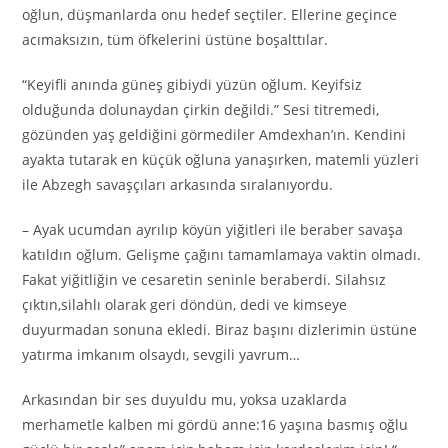
oğlun, düşmanlarda onu hedef seçtiler. Ellerine geçince
acımaksızın, tüm öfkelerini üstüne boşalttılar.
“Keyifli anında güneş gibiydi yüzün oğlum. Keyifsiz
olduğunda dolunaydan çirkin değildi.” Sesi titremedi,
gözünden yaş geldiğini görmediler Amdexhan’ın. Kendini
ayakta tutarak en küçük oğluna yanaşırken, matemli yüzleri
ile Abzegh savaşçıları arkasında sıralanıyordu.
– Ayak ucumdan ayrılıp köyün yiğitleri ile beraber savaşa
katıldın oğlum. Gelişme çağını tamamlamaya vaktin olmadı.
Fakat yiğitliğin ve cesaretin seninle beraberdi. Silahsız
çıktın,silahlı olarak geri döndün, dedi ve kimseye
duyurmadan sonuna ekledi. Biraz başını dizlerimin üstüne
yatırma imkanım olsaydı, sevgili yavrum…
Arkasından bir ses duyuldu mu, yoksa uzaklarda
merhametle kalben mi gördü anne:16 yaşına basmış oğlu