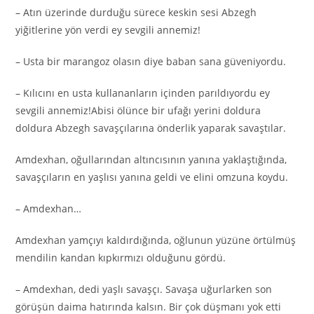
– Atın üzerinde durduğu sürece keskin sesi Abzegh
yiğitlerine yön verdi ey sevgili annemiz!
– Usta bir marangoz olasın diye baban sana güveniyordu.
– Kılıcını en usta kullananların içinden parıldıyordu ey
sevgili annemiz!Abisi ölünce bir ufağı yerini doldura
doldura Abzegh savaşçılarına önderlik yaparak savaştılar.
Amdexhan, oğullarından altıncısının yanına yaklaştığında,
savaşçıların en yaşlısı yanına geldi ve elini omzuna koydu.
– Amdexhan…
Amdexhan yamçıyı kaldırdığında, oğlunun yüzüne örtülmüş
mendilin kandan kıpkırmızı olduğunu gördü.
– Amdexhan, dedi yaşlı savaşçı. Savaşa uğurlarken son
görüşün daima hatırında kalsın. Bir çok düşmanı yok etti