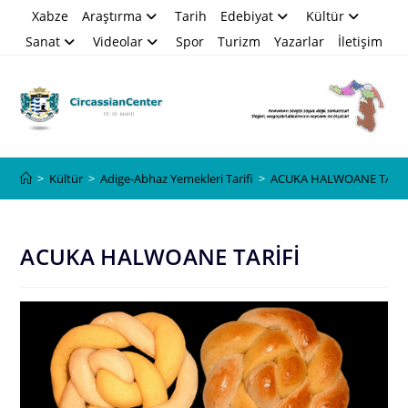
Skip
Xabze
Araştırma
Tarih
Edebiyat
Kültür
to
Sanat
Videolar
Spor
Turizm
Yazarlar
İletişim
content
Blog
>
Kültür
>
Adige-Abhaz Yemekleri Tarifi
>
ACUKA HALWOANE TARİF
ACUKA HALWOANE TARİFİ