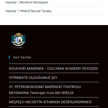
Yazarlar | Wordum Müzeyyen
Yazarlar | YEMUZ Nevzat Tarakçı
Son Yazılar
KOLKHURİ AKADEMİA – COLCHİAN ACADEMY SÖYLEŞİSİ
YİTİRMEKTE OLDUĞUMUZ ŞEY
ST. PETERSBURG’DAKİ MARİİNSKİ TİYATROSU
MEYDANINA Temirqan Yure ADI VERİLDİ
MEŞFEŞ’U NECDET’İN KİTABININ DEĞERLENDİRMESİ