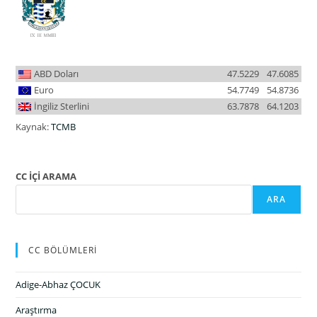
ABD Doları
47.5229
47.6085
Euro
54.7749
54.8736
İngiliz Sterlini
63.7878
64.1203
Kaynak:
TCMB
CC İÇİ ARAMA
ARA
CC BÖLÜMLERİ
Adige-Abhaz ÇOCUK
Araştırma