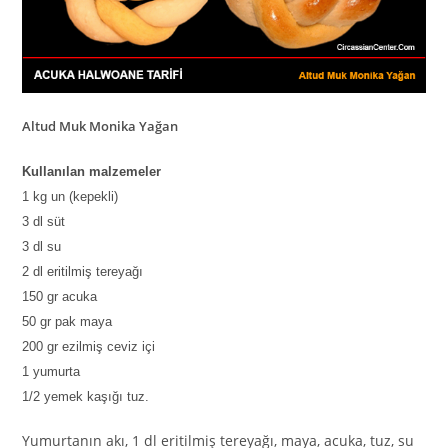
Altud Muk Monika Yağan
Kullanılan malzemeler
1 kg un (kepekli)
3 dl süt
3 dl su
2 dl eritilmiş tereyağı
150 gr acuka
50 gr pak maya
200 gr ezilmiş ceviz içi
1 yumurta
1/2 yemek kaşığı tuz.
Yumurtanın akı, 1 dl eritilmiş tereyağı, maya, acuka, tuz, su