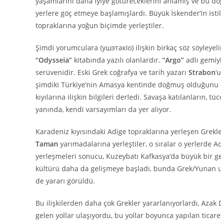
yaşamlarını daha iyiye götüreceklerini anlamış ve bu do
yerlere göç etmeye başlamışlardı. Büyük İskender’in isti
topraklarına yoğun biçimde yerleştiler.
Şimdi yorumculara (ушэтакIо) ilişkin birkaç söz söyleye
“Odysseia”
kitabında yazılı olanlardır.
“Argo”
adlı gemiy
serüvenidir. Eski Grek coğrafya ve tarih yazarı
Strabon
’
şimdiki Türkiye’nin Amasya kentinde doğmuş olduğunu d
kıyılarına ilişkin bilgileri derledi. Savaşa katılanların, t
yanında, kendi varsayımları da yer alıyor.
Karadeniz kıyısındaki Adige topraklarına yerleşen Grekl
Taman
yarımadalarına yerleştiler, o sıralar o yerlerde A
yerleşmeleri sonucu, Kuzeybatı Kafkasya’da büyük bir g
kültürü daha da gelişmeye başladı, bunda Grek/Yunan uyg
de yararı görüldü.
Bu ilişkilerden daha çok Grekler yararlanıyorlardı, Azak 
gelen yollar ulaşıyordu, bu yollar boyunca yapılan ticaret