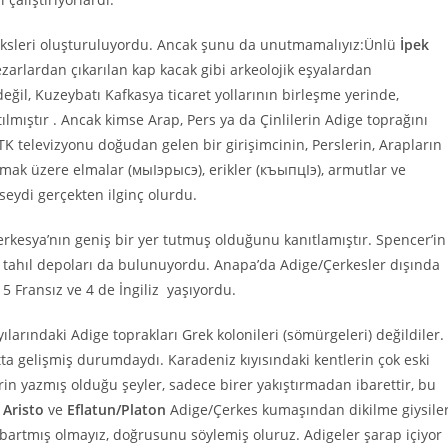
leksleri oluşturuluyordu. Ancak şunu da unutmamalıyız:Ünlü
İpek
zarlardan çıkarılan kap kacak gibi arkeolojik eşyalardan
 değil, Kuzeybatı Kafkasya ticaret yollarının birleşme yerinde,
lmıştır . Ancak kimse Arap, Pers ya da Çinlilerin Adige toprağını
NTK televizyonu doğudan gelen bir girişimcinin, Perslerin, Arapların
olmak üzere elmalar (мыIэрысэ), erikler (къыпцIэ), armutlar ve
lseydi gerçekten ilginç olurdu.
erkesya’nın geniş bir yer tutmuş olduğunu kanıtlamıştır. Spencer’in
 tahıl depoları da bulunuyordu. Anapa’da Adige/Çerkesler dışında
 5 Fransız ve 4 de İngiliz yaşıyordu.
ılarındaki Adige toprakları Grek kolonileri (sömürgeleri) değildiler.
utta gelişmiş durumdaydı. Karadeniz kıyısındaki kentlerin çok eski
rin yazmış olduğu şeyler, sadece birer yakıştırmadan ibarettir, bu
,
Aristo
ve
Eflatun/Platon
Adige/Çerkes kumaşından dikilme giysile
abartmış olmayız, doğrusunu söylemiş oluruz. Adigeler şarap içiyor