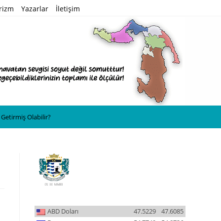
rizm
Yazarlar
İletişim
tirmiş Olabilir?
ABD Doları
47.5229
47.6085