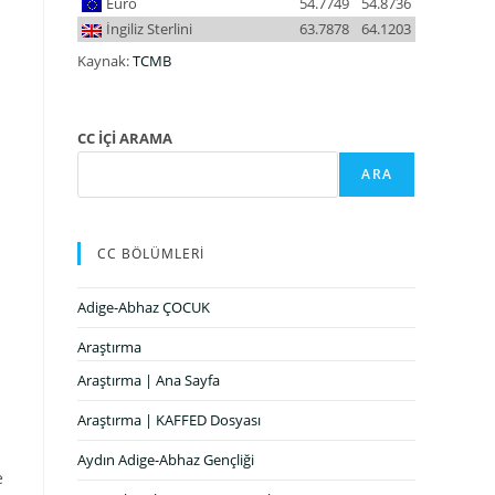
Euro
54.7749
54.8736
İngiliz Sterlini
63.7878
64.1203
Kaynak:
TCMB
CC İÇİ ARAMA
ARA
CC BÖLÜMLERİ
Adige-Abhaz ÇOCUK
Araştırma
Araştırma | Ana Sayfa
Araştırma | KAFFED Dosyası
Aydın Adige-Abhaz Gençliği
e