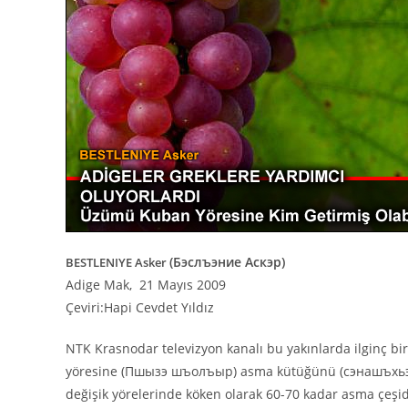
(Бэслъэние Аскэр)
BESTLENIYE Asker
Adige Mak, 21 Mayıs 2009
Çeviri:Hapi Cevdet Yıldız
NTK Krasnodar televizyon kanalı bu yakınlarda ilginç b
yöresine (Пшызэ шъолъыр) asma kütüğünü (cэнашъхьэ) ge
değişik yörelerinde köken olarak 60-70 kadar asma çeşid