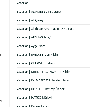
Yazarlar
Yazarlar | ADAMEY Semra Gürel
Yazarlar | Ali Çurey
Yazarlar | Ali İhsan Aksamaz (Laz Kültürü)
a
Yazarlar | APSUWA Nilgün
Yazarlar | Ayşe Nart
e
Yazarlar | BABUG Ergün Yıldız
Yazarlar | ÇETAWE İbrahim
Yazarlar | Doç Dr. ERGENOY Erol Yıldır
Yazarlar | Dr. MEŞFEŞ'Ü Necdet Hatam
Yazarlar | Dr. YEDİC Batıray Özbek
r
Yazarlar | HATKO Mülayim
ri
Yazarlar | Kafkas Faresi