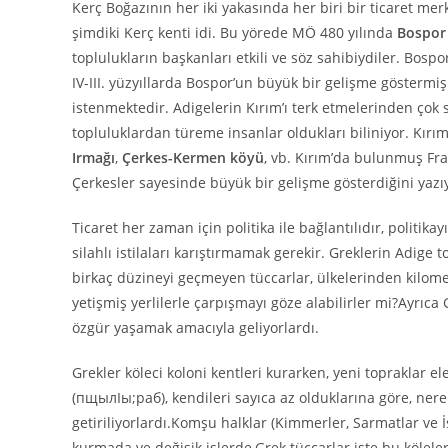
Kerç Boğazının her iki yakasında her biri bir ticaret me
şimdiki Kerç kenti idi. Bu yörede MÖ 480 yılında
Bospor 
toplulukların başkanları etkili ve söz sahibiydiler. Bospo
IV-III. yüzyıllarda Bospor’un büyük bir gelişme gösterm
istenmektedir. Adigelerin Kırım’ı terk etmelerinden çok
topluluklardan türeme insanlar oldukları biliniyor. Kırım’
Irmağı
,
Çerkes-Kermen
köyü
, vb. Kırım’da bulunmuş Fr
Çerkesler sayesinde büyük bir gelişme gösterdiğini yazı
Ticaret her zaman için politika ile bağlantılıdır, politika
silahlı istilaları karıştırmamak gerekir. Greklerin Adige t
birkaç düzineyi geçmeyen tüccarlar, ülkelerinden kilome
yetişmiş yerlilerle çarpışmayı göze alabilirler mi?Ayrıca
özgür yaşamak amacıyla geliyorlardı.
Grekler köleci koloni kentleri kurarken, yeni topraklar el
(пщылIы;раб), kendileri sayıca az olduklarına göre, ner
getiriliyorlardı.Komşu halklar (Kimmerler, Sarmatlar ve İsk
kurmada ve değişik işlerde,Grek tüccarlar işte bu köleleri 