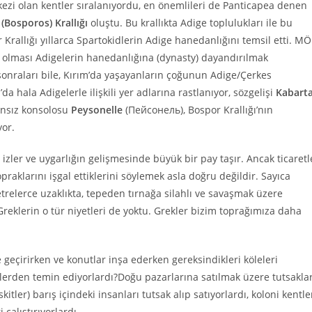
rkezi olan kentler sıralanıyordu, en önemlileri de Panticapea denen
(Bosporos) Krallığı
oluştu. Bu krallıkta Adige toplulukları ile bu
r Krallığı yıllarca Spartokidlerin Adige hanedanlığını temsil etti. MÖ
iş olması Adigelerin hanedanlığına (dynasty) dayandırılmak
 sonraları bile, Kırım’da yaşayanların çoğunun Adige/Çerkes
da hala Adigelerle ilişkili yer adlarına rastlanıyor, sözgelişi
Kabart
ansız konsolosu
Peysonelle
(Пейсонель), Bospor Krallığı’nın
yor.
yı izler ve uygarlığın gelişmesinde büyük bir pay taşır. Ancak ticaretl
opraklarını işgal ettiklerini söylemek asla doğru değildir. Sayıca
trelerce uzaklıkta, tepeden tırnağa silahlı ve savaşmak üzere
 Greklerin o tür niyetleri de yoktu. Grekler bizim toprağımıza daha
e geçirirken ve konutlar inşa ederken gereksindikleri köleleri
elerden temin ediyorlardı?Doğu pazarlarına satılmak üzere tutsakla
itler) barış içindeki insanları tutsak alıp satıyorlardı, koloni kentle
çalıştırıyorlardı.