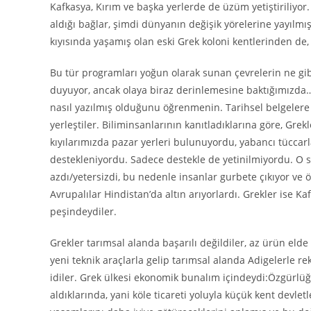
Kafkasya, Kırım ve başka yerlerde de üzüm yetiştiriliyor. 
aldığı bağlar, şimdi dünyanın değişik yörelerine yayılm
kıyısında yaşamış olan eski Grek koloni kentlerinden de, r
Bu tür programları yoğun olarak sunan çevrelerin ne gibi
duyuyor, ancak olaya biraz derinlemesine baktığımızda…Ta
nasıl yazılmış olduğunu öğrenmenin. Tarihsel belgelere g
yerleştiler. Biliminsanlarının kanıtladıklarına göre, Gr
kıyılarımızda pazar yerleri bulunuyordu, yabancı tüccar
destekleniyordu. Sadece destekle de yetinilmiyordu. O sır
azdı/yetersizdi, bu nedenle insanlar gurbete çıkıyor ve 
Avrupalılar Hindistan’da altın arıyorlardı. Grekler ise 
peşindeydiler.
Grekler tarımsal alanda başarılı değildiler, az ürün el
yeni teknik araçlarla gelip tarımsal alanda Adigelerle r
idiler. Grek ülkesi ekonomik bunalım içindeydi:Özgürlüğ
aldıklarında, yani köle ticareti yoluyla küçük kent devlet