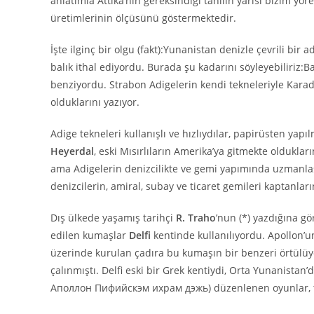
anlatımla Attika’nın gereksindiği tahılın yarısı bizim y
üretimlerinin ölçüsünü göstermektedir.
İşte ilginç bir olgu (fakt):Yunanistan denizle çevrili bi
balık ithal ediyordu. Burada şu kadarını söyleyebiliriz:Ba
benziyordu. Strabon Adigelerin kendi tekneleriyle Karad
olduklarını yazıyor.
Adige tekneleri kullanışlı ve hızlıydılar, papirüsten yap
Heyerdal
, eski Mısırlıların Amerika’ya gitmekte olduklar
ama Adigelerin denizcilikte ve gemi yapımında uzmanlaş
denizcilerin, amiral, subay ve ticaret gemileri kaptanla
Dış ülkede yaşamış tarihçi
R. Traho
’nun (*) yazdığına g
edilen kumaşlar
Delfi
kentinde kullanılıyordu. Apollon’u
üzerinde kurulan çadıra bu kumaşın bir benzeri örtülüy
çalınmıştı. Delfi eski bir Grek kentiydi, Orta Yunanistan
Аполлон Пифийскэм ­ихрам дэжь) düzenlenen oyunlar, t