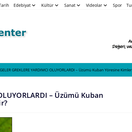
Tarih
Edebiyat
Kültür
Sanat
Videolar
Spor
Tu
Blog
GELER GREKLERE YARDIMCI OLUYORLARDI – Üzümü Kuban Yöresine Kimler Ge
 OLUYORLARDI – Üzümü Kuban
ir?