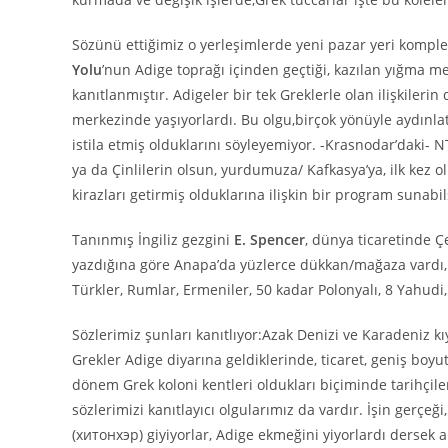
Sözünü ettiğimiz o yerleşimlerde yeni pazar yeri komp
Yolu
’nun Adige toprağı içinden geçtiği, kazılan yığma me
kanıtlanmıştır. Adigeler bir tek Greklerle olan ilişkilerin
merkezinde yaşıyorlardı. Bu olgu,birçok yönüyle aydınlatı
istila etmiş olduklarını söyleyemiyor. -Krasnodar’daki- 
ya da Çinlilerin olsun, yurdumuza/ Kafkasya’ya, ilk kez 
kirazları getirmiş olduklarına ilişkin bir program sunabi
Tanınmış İngiliz gezgini
E. Spencer
, dünya ticaretinde Ç
yazdığına göre Anapa’da yüzlerce dükkan/mağaza vardı,
Türkler, Rumlar, Ermeniler, 50 kadar Polonyalı, 8 Yahudi,
Sözlerimiz şunları kanıtlıyor:Azak Denizi ve Karadeniz kıy
Grekler Adige diyarına geldiklerinde, ticaret, geniş boy
dönem Grek koloni kentleri oldukları biçiminde tarihçile
sözlerimizi kanıtlayıcı olgularımız da vardır. İşin gerçeği
(хитонхэp) giyiyorlar, Adige ekmeğini yiyorlardı dersek 