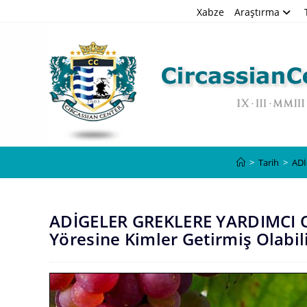
Skip
Xabze
Araştırma
to
content
>
Tarih
>
ADİ
ADİGELER GREKLERE YARDIMCI
Yöresine Kimler Getirmiş Olabil