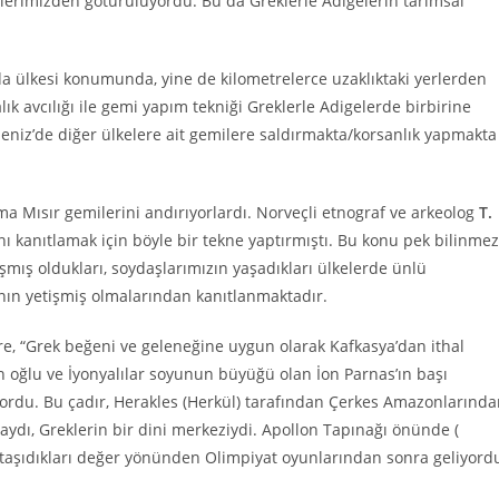
örelerimizden götürülüyordu. Bu da Greklerle Adigelerin tarımsal
r ada ülkesi konumunda, yine de kilometrelerce uzaklıktaki yerlerden
lık avcılığı ile gemi yapım tekniği Greklerle Adigelerde birbirine
eniz’de diğer ülkelere ait gemilere saldırmakta/korsanlık yapmakta
ılma Mısır gemilerini andırıyorlardı. Norveçli etnograf ve arkeolog
T.
ını kanıtlamak için böyle bir tekne yaptırmıştı. Bu konu pek bilinmez
mış oldukları, soydaşlarımızın yaşadıkları ülkelerde ünlü
rının yetişmiş olmalarından kanıtlanmaktadır.
öre, “Grek beğeni ve geleneğine uygun olarak Kafkasya’dan ithal
n oğlu ve İyonyalılar soyunun büyüğü olan İon Parnas’ın başı
ordu. Bu çadır, Herakles (Herkül) tarafından Çerkes Amazonlarınd
’daydı, Greklerin bir dini merkeziydi. Apollon Tapınağı önünde (
aşıdıkları değer yönünden Olimpiyat oyunlarından sonra geliyord