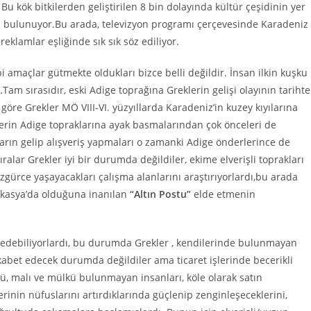
Bu kök bitkilerden geliştirilen 8 bin dolayında kültür çeşidinin yer
ış bulunuyor.Bu arada, televizyon programı çerçevesinde Karadeniz
eklamlar eşliğinde sık sık söz ediliyor.
 amaçlar gütmekte oldukları bizce belli değildir. İnsan ilkin kuşku
m sırasıdır, eski Adige toprağına Greklerin gelişi olayının tarihte
öre Grekler MÖ VIII-VI. yüzyıllarda Karadeniz’in kuzey kıyılarına
eklerin Adige topraklarına ayak basmalarından çok önceleri de
ların gelip alışveriş yapmaları o zamanki Adige önderlerince de
alar Grekler iyi bir durumda değildiler, ekime elverişli toprakları
özgürce yaşayacakları çalışma alanlarını araştırıyorlardı,bu arada
Kafkasya’da olduğuna inanılan
“Altın Postu”
elde etmenin
de edebiliyorlardı, bu durumda Grekler , kendilerinde bulunmayan
ekabet edecek durumda değildiler ama ticaret işlerinde becerikli
ü, malı ve mülkü bulunmayan insanları, köle olarak satın
lerinin nüfuslarını artırdıklarında güçlenip zenginleşeceklerini,