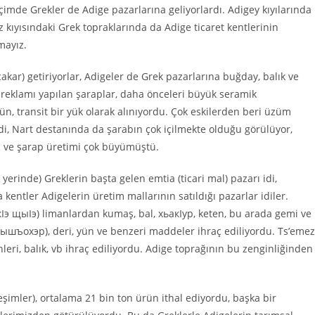
içimde Grekler de Adige pazarlarına geliyorlardı. Adigey kıyılarında
iz kıyısındaki Grek topraklarında da Adige ticaret kentlerinin
mayız.
akar) getiriyorlar, Adigeler de Grek pazarlarına buğday, balık ve
 reklamı yapılan şaraplar, daha önceleri büyük seramik
ün, transit bir yük olarak alınıyordu. Çok eskilerden beri üzüm
i, Nart destanında da şarabın çok içilmekte olduğu görülüyor,
rı ve şarap üretimi çok büyümüştü.
 yerinde) Greklerin başta gelen emtia (ticari mal) pazarı idi,
entler Adigelerin üretim mallarının satıldığı pazarlar idiler.
Iэ щыIэ) limanlardan kumaş, bal, хьакIур, keten, bu arada gemi ve
рышъохэр), deri, yün ve benzeri maddeler ihraç ediliyordu. Ts’emez
ri, balık, vb ihraç ediliyordu. Adige toprağının bu zenginliğinden
rleşimler), ortalama 21 bin ton ürün ithal ediyordu, başka bir