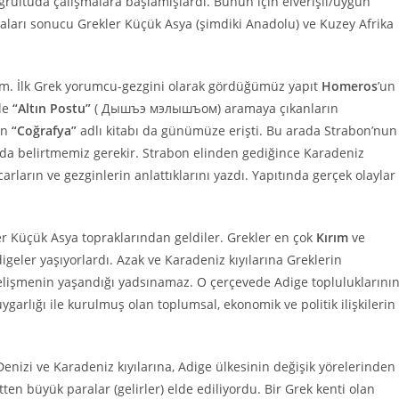
ğrultuda çalışmalara başlamışlardı. Bunun için elverişli/uygun
laları sonucu Grekler Küçük Asya (şimdiki Anadolu) ve Kuzey Afrika
lim. İlk Grek yorumcu-gezgini olarak gördüğümüz yapıt
Homeros
’un
le
“Altın Postu”
( Дышъэ мэлышъом) aramaya çıkanların
un
“Coğrafya”
adlı kitabı da günümüze erişti. Bu arada Strabon’nun
a belirtmemiz gerekir. Strabon elinden gediğince Karadeniz
üccarların ve gezginlerin anlattıklarını yazdı. Yapıtında gerçek olaylar
er Küçük Asya topraklarından geldiler. Grekler en çok
Kırım
ve
digeler yaşıyorlardı. Azak ve Karadeniz kıyılarına Greklerin
elişmenin yaşandığı yadsınamaz. O çerçevede Adige topluluklarını
arlığı ile kurulmuş olan toplumsal, ekonomik ve politik ilişkilerin
Denizi ve Karadeniz kıyılarına, Adige ülkesinin değişik yörelerinden
ten büyük paralar (gelirler) elde ediliyordu. Bir Grek kenti olan