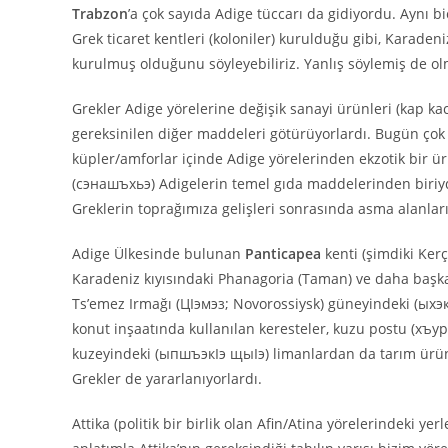
Trabzon
’a çok sayıda Adige tüccarı da gidiyordu. Aynı b
Grek ticaret kentleri (koloniler) kurulduğu gibi, Karaden
kurulmuş olduğunu söyleyebiliriz. Yanlış söylemiş de ol
Grekler Adige yörelerine değişik sanayi ürünleri (kap kac
gereksinilen diğer maddeleri götürüyorlardı. Bugün çok
küpler/amforlar içinde Adige yörelerinden ekzotik bir ür
(сэнашъхьэ) Adigelerin temel gıda maddelerinden biriyd
Greklerin toprağımıza gelişleri sonrasında asma alanla
Adige Ülkesinde bulunan
Panticapea
kenti (şimdiki Kerç
Karadeniz kıyısındaki Phanagoria (Taman) ve daha başka k
Ts’emez Irmağı (ЦIэмэз; Novorossiysk) güneyindeki (ыхэк
konut inşaatında kullanılan keresteler, kuzu postu (хъу
kuzeyindeki (ыпшъэкIэ щыIэ) limanlardan da tarım ürünle
Grekler de yararlanıyorlardı.
Attika (politik bir birlik olan Afin/Atina yörelerindeki ye