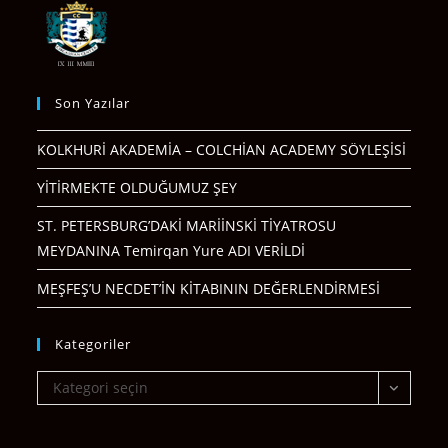
Son Yazılar
KOLKHURİ AKADEMİA – COLCHİAN ACADEMY SÖYLEŞİSİ
YİTİRMEKTE OLDUĞUMUZ ŞEY
ST. PETERSBURG’DAKİ MARİİNSKİ TİYATROSU
MEYDANINA Temirqan Yure ADI VERİLDİ
MEŞFEŞ’U NECDET’İN KİTABININ DEĞERLENDİRMESİ
Kategoriler
Kategoriler
Kategori seçin