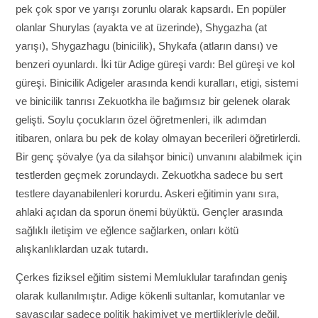
pek çok spor ve yarışı zorunlu olarak kapsardı. En popüler
olanlar Shurylas (ayakta ve at üzerinde), Shygazha (at
yarışı), Shygazhagu (binicilik), Shykafa (atların dansı) ve
benzeri oyunlardı. İki tür Adige güreşi vardı: Bel güreşi ve kol
güreşi. Binicilik Adigeler arasında kendi kuralları, etigi, sistemi
ve binicilik tanrısı Zekuotkha ile bağımsız bir gelenek olarak
gelişti. Soylu çocukların özel öğretmenleri, ilk adımdan
itibaren, onlara bu pek de kolay olmayan becerileri öğretirlerdi.
Bir genç şövalye (ya da silahşor binici) unvanını alabilmek için
testlerden geçmek zorundaydı. Zekuotkha sadece bu sert
testlere dayanabilenleri korurdu. Askeri eğitimin yanı sıra,
ahlaki açıdan da sporun önemi büyüktü. Gençler arasında
sağlıklı iletişim ve eğlence sağlarken, onları kötü
alışkanlıklardan uzak tutardı.
Çerkes fiziksel eğitim sistemi Memluklular tarafından geniş
olarak kullanılmıştır. Adige kökenli sultanlar, komutanlar ve
savaşçılar sadece politik hakimiyet ve mertlikleriyle değil,