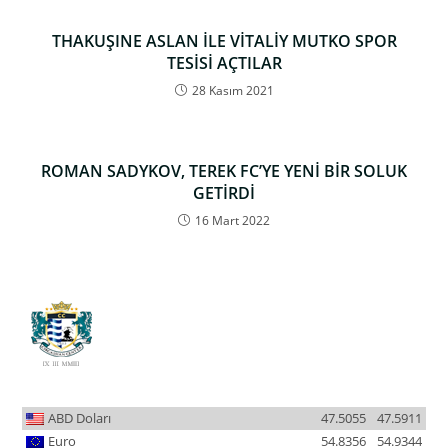
THAKUŞINE ASLAN İLE VİTALİY MUTKO SPOR
TESİSİ AÇTILAR
28 Kasım 2021
ROMAN SADYKOV, TEREK FC’YE YENİ BİR SOLUK
GETİRDİ
16 Mart 2022
ABD Doları
47.5055
47.5911
Euro
54.8356
54.9344