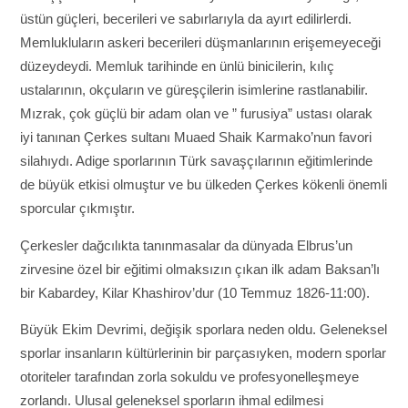
üstün güçleri, becerileri ve sabırlarıyla da ayırt edilirlerdi.
Memlukluların askeri becerileri düşmanlarının erişemeyeceği
düzeydeydi. Memluk tarihinde en ünlü binicilerin, kılıç
ustalarının, okçuların ve güreşçilerin isimlerine rastlanabilir.
Mızrak, çok güçlü bir adam olan ve ” furusiya” ustası olarak
iyi tanınan Çerkes sultanı Muaed Shaik Karmako’nun favori
silahıydı. Adige sporlarının Türk savaşçılarının eğitimlerinde
de büyük etkisi olmuştur ve bu ülkeden Çerkes kökenli önemli
sporcular çıkmıştır.
Çerkesler dağcılıkta tanınmasalar da dünyada Elbrus’un
zirvesine özel bir eğitimi olmaksızın çıkan ilk adam Baksan’lı
bir Kabardey, Kilar Khashirov’dur (10 Temmuz 1826-11:00).
Büyük Ekim Devrimi, değişik sporlara neden oldu. Geleneksel
sporlar insanların kültürlerinin bir parçasıyken, modern sporlar
otoriteler tarafından zorla sokuldu ve profesyonelleşmeye
zorlandı. Ulusal geleneksel sporların ihmal edilmesi