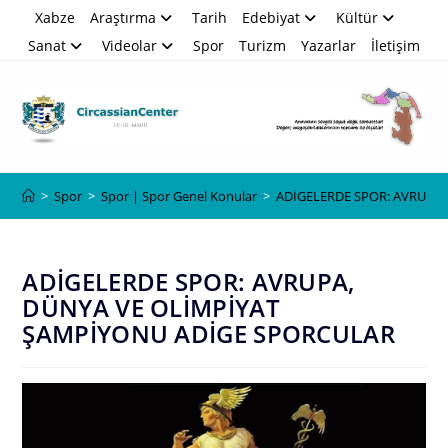
Skip
Xabze
Araştırma
Tarih
Edebiyat
Kültür
to
Sanat
Videolar
Spor
Turizm
Yazarlar
İletişim
content
Blog
>
Spor
>
Spor | Spor Genel Konular
>
ADİGELERDE SPOR: AVRUPA
ADİGELERDE SPOR: AVRUPA,
DÜNYA VE OLİMPİYAT
ŞAMPİYONU ADİGE SPORCULAR