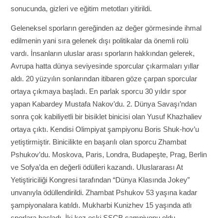
sonucunda, gizleri ve eğitim metotları yitirildi.
Geleneksel sporların gereğinden az değer görmesinde ihmal
edilmenin yani sıra gelenek dışı politikalar da önemli rolü
vardı. İnsanların uluslar arası sporların hakkından gelerek,
Avrupa hatta dünya seviyesinde sporcular çıkarmaları yıllar
aldı. 20 yüzyılın sonlarından itibaren göze çarpan sporcular
ortaya çıkmaya başladı. En parlak sporcu 30 yıldır spor
yapan Kabardey Mustafa Nakov’du. 2. Dünya Savaşı’ndan
sonra çok kabiliyetli bir bisiklet binicisi olan Yusuf Khazhaliev
ortaya çıktı. Kendisi Olimpiyat şampiyonu Boris Shuk-hov’u
yetiştirmiştir. Binicilikte en başarılı olan sporcu Zhambat
Pshukov’du. Moskova, Paris, Londra, Budapeşte, Prag, Berlin
ve Sofya’da en değerli ödülleri kazandı. Uluslararası At
Yetiştiriciliği Kongresi tarafından “Dünya Klasında Jokey”
unvanıyla ödüllendirildi. Zhambat Pshukov 53 yaşına kadar
şampiyonalara katıldı. Mukharbi Kunizhev 15 yaşında atlı