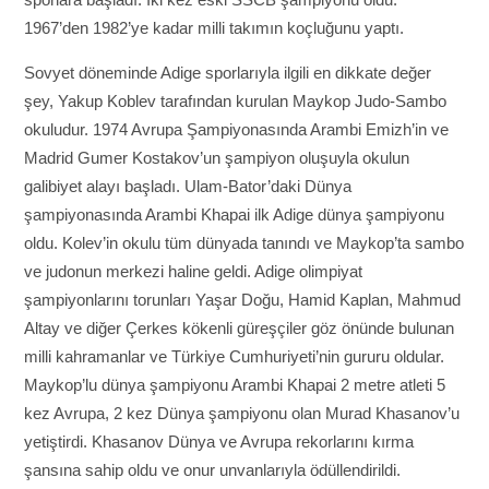
sporlara başladı. İki kez eski SSCB şampiyonu oldu.
1967’den 1982’ye kadar milli takımın koçluğunu yaptı.
Sovyet döneminde Adige sporlarıyla ilgili en dikkate değer
şey, Yakup Koblev tarafından kurulan Maykop Judo-Sambo
okuludur. 1974 Avrupa Şampiyonasında Arambi Emizh’in ve
Madrid Gumer Kostakov’un şampiyon oluşuyla okulun
galibiyet alayı başladı. Ulam-Bator’daki Dünya
şampiyonasında Arambi Khapai ilk Adige dünya şampiyonu
oldu. Kolev’in okulu tüm dünyada tanındı ve Maykop’ta sambo
ve judonun merkezi haline geldi. Adige olimpiyat
şampiyonlarını torunları Yaşar Doğu, Hamid Kaplan, Mahmud
Altay ve diğer Çerkes kökenli güreşçiler göz önünde bulunan
milli kahramanlar ve Türkiye Cumhuriyeti’nin gururu oldular.
Maykop’lu dünya şampiyonu Arambi Khapai 2 metre atleti 5
kez Avrupa, 2 kez Dünya şampiyonu olan Murad Khasanov’u
yetiştirdi. Khasanov Dünya ve Avrupa rekorlarını kırma
şansına sahip oldu ve onur unvanlarıyla ödüllendirildi.