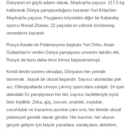
Dünyanın en güçlü adamı olarak, Maykop’ta yaşıyor. 217,5 kg
kaldırarak Dünya şampiyonluğunu kazanan Yuri Khiazhev
Maykop’ta yaşıyor. Psygansu köyünden diğer bir Kabardey
sporcu Murad Zhanov, 22 yaşında en yüksek kickboxing
unvanlarını kazandı.
Rusya Karate-do Federasyonu başkanı Yuri Orlov, Asian
Gubashiev’e verilen Dünya şampiyonu unvanını takdim etti.
Rusya’ da bunu daha önce kimse başaramamıştı.
Kendi devlet sistemi olmadan, Dünyanın her yerinde
tanınmak , büyük bir ulusal başarıdır. Sayısız uluslardan pek
azı, Olimpiyatlarda zirveye çıkmış sporculara sahiptir. 14 spor
dalındaki 51 şampiyonun her biri, sayısız faziletleriyle eşsiz
birer kişiliktir. Zeka, güç, kuvvet, ısrarlılık, soyluluk,
sorumluluk ve kazanma azminin yanı sıra, her birinde ulusal
potansiyel genetik olarak görülür. Her kavmin, her ulusun
gerçek gelişim için büyük yazarlara, sanatçılara, aktörlere,