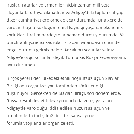
Ruslar, Tatarlar ve Ermeniler hiçbir zaman milliyetçi
sloganlarla ortaya çıkmadılar ve Adigey’deki toplumsal yapı
diğer cumhuriyetlere örnek olacak durumda. Ona göre de
varolan hoşnutsuzluğun temel kaynağı yaşanan ekonomik
zorluklar. Üretim nerdeyse tamamen durmuş durumda. Ve
bürokratik-yönetici kadrolar, sıradan vatandaşın önünde
engel duruma gelmiş halde. Ancak bu sorunlar yalnız
Adigey’e özgü sorunlar değil. Tüm ülke, Rusya Federasyonu,
aynı durumda.
Birçok yerel lider, ülkedeki etnik hoşnutsuzluğun Slavlar
Birliği adlı organizasyon tarafından körüklendiği
düşünüyor. Gerçekten de Slavlar Birliği, son dönemlerde,
Rusya resmi devlet televizyonunda da geniş yer alan,
Adigey’de varolduğu iddia edilen huzursuzluğun ve
problemlerin tartışıldığı bir dizi sansasyonel
forumlar/toplantılar organize etti.