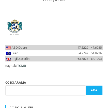
ABD Doları
47.5229
47.6085
Euro
54.7749
54.8736
İngiliz Sterlini
63.7878
64.1203
Kaynak:
TCMB
CC İÇİ ARAMA
ARA
CC BÖLÜMLERİ