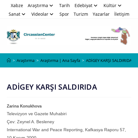
Skip
Xabze
Araştırma
Tarih
Edebiyat
Kültür
to
Sanat
Videolar
Spor
Turizm
Yazarlar
İletişim
content
Blog
>
Araştırma
>
Araştırma | Ana Sayfa
>
ADİGEY KARŞI SALDIRIDA
ADİGEY KARŞI SALDIRIDA
Zarina Konukhova
Televizyon ve Gazete Muhabiri
Çev: Zeynel A. Besleney
International War and Peace Reporting, Kafkasya Raporu 57,
10 Kasım 2000