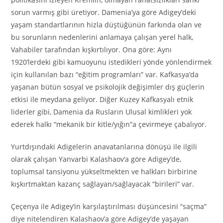
sorun varmış gibi üretiyor. Damenia’ya göre Adigey’deki
yaşam standartlarının hizla düştüğünün farkında olan ve
bu sorunların nedenlerini anlamaya çalışan yerel halk,
Vahabiler tarafından kışkırtılıyor. Ona göre: Aynı
1920’lerdeki gibi kamuoyunu istedikleri yönde yönlendirmek
için kullanılan bazı “eğitim programları” var. Kafkasya’da
yaşanan bütün sosyal ve psikolojik değişimler dış güçlerin
etkisi ile meydana geliyor. Diğer Kuzey Kafkasyalı etnik
liderler gibi, Damenia da Rusların Ulusal kimlikleri yok
ederek halkı “mekanik bir kitle/yığın”a çevirmeye çabalıyor.
Yurtdışındaki Adigelerin anavatanlarına dönüşü ile ilgili
olarak çalışan Yanvarbi Kalashaov‘a göre Adigey’de,
toplumsal tansiyonu yükseltmekten ve halkları birbirine
kışkırtmaktan kazanç sağlayan/sağlayacak “birileri” var.
Çeçenya ile Adigey’in karşılaştırılması düşüncesini “saçma”
diye nitelendiren Kalashaov’a göre Adigey’de yaşayan