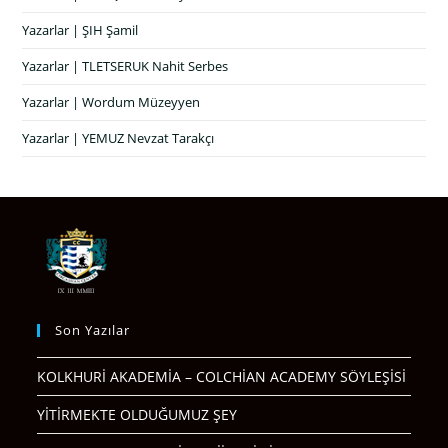
Yazarlar | ŞIH Şamil
Yazarlar | TLETSERUK Nahit Serbes
Yazarlar | Wordum Müzeyyen
Yazarlar | YEMUZ Nevzat Tarakçı
Son Yazılar
KOLKHURİ AKADEMİA – COLCHİAN ACADEMY SÖYLEŞİSİ
YİTİRMEKTE OLDUĞUMUZ ŞEY