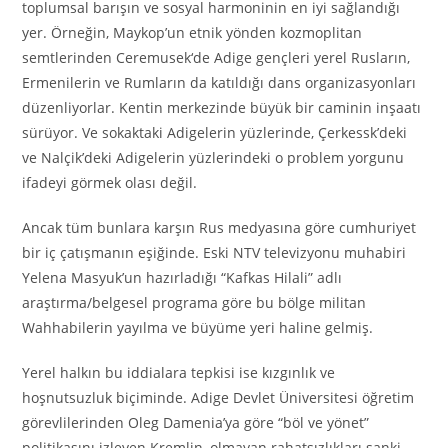
toplumsal barışın ve sosyal harmoninin en iyi sağlandığı
yer. Örneğin, Maykop’un etnik yönden kozmoplitan
semtlerinden Ceremusek‘de Adige gençleri yerel Rusların,
Ermenilerin ve Rumların da katıldığı dans organizasyonları
düzenliyorlar. Kentin merkezinde büyük bir caminin inşaatı
sürüyor. Ve sokaktaki Adigelerin yüzlerinde, Çerkessk’deki
ve Nalçik’deki Adigelerin yüzlerindeki o problem yorgunu
ifadeyi görmek olası değil.
Ancak tüm bunlara karşın Rus medyasına göre cumhuriyet
bir iç çatışmanın eşiğinde. Eski NTV televizyonu muhabiri
Yelena Masyuk’un hazırladığı “Kafkas Hilali” adlı
araştırma/belgesel programa göre bu bölge militan
Wahhabilerin yayılma ve büyüme yeri haline gelmiş.
Yerel halkın bu iddialara tepkisi ise kızgınlık ve
hoşnutsuzluk biçiminde. Adige Devlet Üniversitesi öğretim
görevlilerinden Oleg Damenia’ya göre “böl ve yönet”
politikasını izleyen Kremlin, olmayan rahatsızlıkları sanki