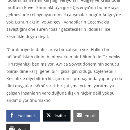
iddialarına hemen karşılığı veriyorlar. Adigey ve Krasnodar
müftüsü Enver Shumakho’ya göre Çeçenya‘nın bu noktaya
gelmesinde rol oynayan dinsel çatışmalar bugün Adigey’de
yok. Bunun aksini ve Adigeyli Vahabilerin Çeçenya’da
savaştığını öne süren “bazı” gazetecilerin iddiaları ise
kesinlikle doğru değil.
“Cumhuriyette dinler arası bir çatışma yok. Halkın bir
bölümü İslam dinini benimserken bir bölümü de Ortodoks
Hıristiyanlığı benimsiyor. Ayrıca Sovyet döneminin sonucu
olarak dine karşı genel bir ilgisizliğin olduğu söylenebilir.
Kesinlikle diyebilirim ki, aşırı dinci propaganda yapan ya da
dini duyguları sömürerek bir çatışma ortamı yaratmaya
çalışan insanların varolduğuna ilişkin hiçbir delil yok şu
anda” diyor Shumakho.
Facebook
Twitter
Email
Print