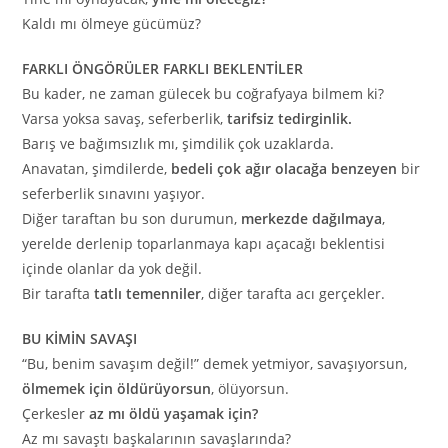
Kaldı mı ölmeye gücümüz?
FARKLI ÖNGÖRÜLER FARKLI BEKLENTİLER
Bu kader, ne zaman gülecek bu coğrafyaya bilmem ki?
Varsa yoksa savaş, seferberlik,
tarifsiz tedirginlik.
Barış ve bağımsızlık mı, şimdilik çok uzaklarda.
Anavatan, şimdilerde,
bedeli çok ağır olacağa benzeyen
bir
seferberlik sınavını yaşıyor.
Diğer taraftan bu son durumun,
merkezde dağılmaya
,
yerelde derlenip toparlanmaya kapı açacağı beklentisi
içinde olanlar da yok değil.
Bir tarafta
tatlı temenniler
, diğer tarafta acı gerçekler.
BU KİMİN SAVAŞI
“Bu, benim savaşım değil!” demek yetmiyor, savaşıyorsun,
ölmemek için öldürüyorsun
, ölüyorsun.
Çerkesler
az mı öldü yaşamak için?
Az mı savaştı başkalarının savaşlarında?