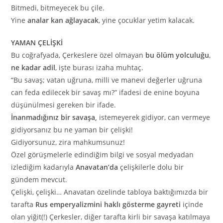
Bitmedi, bitmeyecek bu çile.
Yine
analar kan ağlayacak
, yine çocuklar yetim kalacak.
YAMAN ÇELİŞKİ
Bu coğrafyada, Çerkeslere özel olmayan
bu ölüm yolculuğu
,
ne kadar adil
, işte burası izaha muhtaç.
“Bu savaş; vatan uğruna, milli ve manevi değerler uğruna
can feda edilecek bir savaş mı?” ifadesi de enine boyuna
düşünülmesi gereken bir ifade.
İnanmadığınız bir savaşa,
istemeyerek gidiyor, can vermeye
gidiyorsanız bu ne yaman bir çelişki!
Gidiyorsunuz, zira mahkumsunuz!
Özel görüşmelerle edindiğim bilgi ve sosyal medyadan
izlediğim kadarıyla
Anavatan’da
çelişkilerle dolu bir
gündem mevcut.
Çelişki, çelişki… Anavatan özelinde tabloya baktığımızda bir
tarafta
Rus emperyalizmini haklı gösterme gayreti
içinde
olan yiğit(!) Çerkesler, diğer tarafta kirli bir savaşa katılmaya