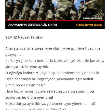
YEMUZ Nevzat Tarakçı
Anavatan’da yine savaş, yine ölüm, yine acı, yine hüzün ve
gözyaşı …
Kafkasya yine kara bulutlarla kaplı, yine yüreklerde kor ateş,
yine çaresizlik, yine ayrılık.
“Coğrafya kaderdir!”
diye boşuna söylenmemiş demek ki.
Oysa ödenmişti bu coğrafyada yaşamanın
ağır bedeli.
Şimdi bu da neyin nesi?
Hani biz oynamış, dünya seyretmişti ya
bu sürgün, bu
soykırım, bu ölüm oyununu!
Yoksa dünya aynı dünya, yönetmen aynı yönetmen mi?
Yine mi oynayacak,
yine mi öleceğiz?