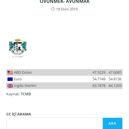
ÖVÜNMEK- AVUNMAK
18 Ekim 2019
ABD Doları
47.5229
47.6085
Euro
54.7749
54.8736
İngiliz Sterlini
63.7878
64.1203
Kaynak:
TCMB
CC İÇİ ARAMA
ARA