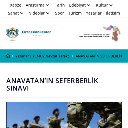
Skip
Xabze
Araştırma
Tarih
Edebiyat
Kültür
to
Sanat
Videolar
Spor
Turizm
Yazarlar
İletişim
content
Blog
>
Yazarlar | YEMUZ Nevzat Tarakçı
>
ANAVATAN’IN SEFERBERLİK SI
ANAVATAN’IN SEFERBERLİK
SINAVI