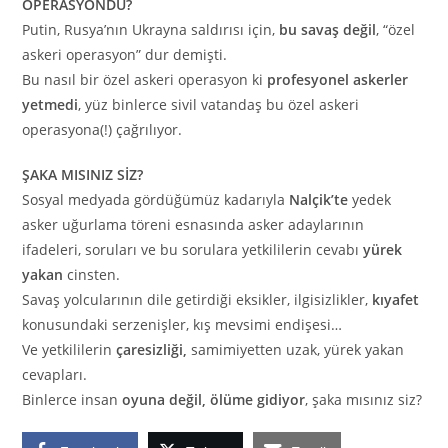
OPERASYONDU?
Putin, Rusya’nın Ukrayna saldırısı için,
bu savaş değil
, “özel
askeri operasyon” dur demişti.
Bu nasıl bir özel askeri operasyon ki
profesyonel askerler
yetmedi
, yüz binlerce sivil vatandaş bu özel askeri
operasyona(!) çağrılıyor.
ŞAKA MISINIZ SİZ?
Sosyal medyada gördüğümüz kadarıyla
Nalçik’te
yedek
asker uğurlama töreni esnasında asker adaylarının
ifadeleri, soruları ve bu sorulara yetkililerin cevabı
yürek
yakan
cinsten.
Savaş yolcularının dile getirdiği eksikler, ilgisizlikler,
kıyafet
konusundaki serzenişler, kış mevsimi endişesi…
Ve yetkililerin
çaresizliği,
samimiyetten uzak, yürek yakan
cevapları.
Binlerce insan
oyuna değil, ölüme gidiyor
, şaka mısınız siz?