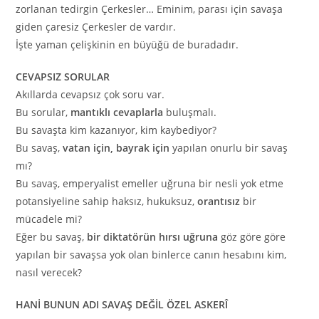
zorlanan tedirgin Çerkesler… Eminim, parası için savaşa
giden çaresiz Çerkesler de vardır.
İşte yaman çelişkinin en büyüğü de buradadır.
CEVAPSIZ SORULAR
Akıllarda cevapsız çok soru var.
Bu sorular,
mantıklı cevaplarla
buluşmalı.
Bu savaşta kim kazanıyor, kim kaybediyor?
Bu savaş,
vatan için, bayrak için
yapılan onurlu bir savaş
mı?
Bu savaş, emperyalist emeller uğruna bir nesli yok etme
potansiyeline sahip haksız, hukuksuz,
orantısız
bir
mücadele mi?
Eğer bu savaş,
bir diktatörün hırsı uğruna
göz göre göre
yapılan bir savaşsa yok olan binlerce canın hesabını kim,
nasıl verecek?
HANİ BUNUN ADI SAVAŞ DEĞİL ÖZEL ASKERÎ