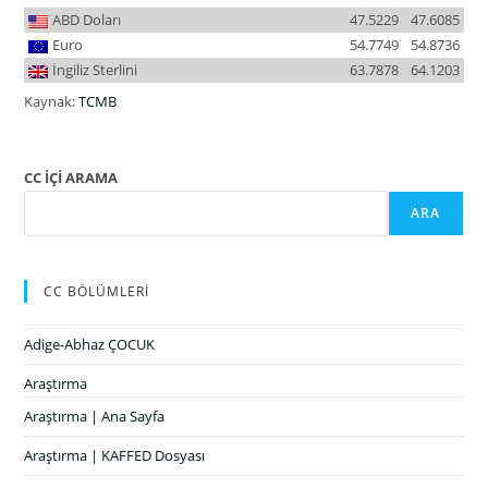
ABD Doları
47.5229
47.6085
Euro
54.7749
54.8736
İngiliz Sterlini
63.7878
64.1203
Kaynak:
TCMB
CC İÇİ ARAMA
ARA
CC BÖLÜMLERİ
Adige-Abhaz ÇOCUK
Araştırma
Araştırma | Ana Sayfa
Araştırma | KAFFED Dosyası