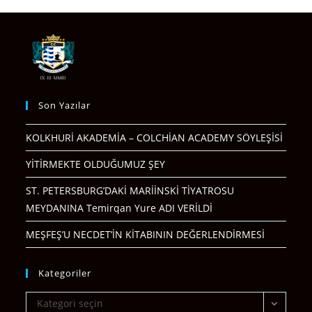
Son Yazılar
KOLKHURİ AKADEMİA – COLCHİAN ACADEMY SÖYLEŞİSİ
YİTİRMEKTE OLDUĞUMUZ ŞEY
ST. PETERSBURG’DAKİ MARİİNSKİ TİYATROSU
MEYDANINA Temirqan Yure ADI VERİLDİ
MEŞFEŞ’U NECDET’İN KİTABININ DEĞERLENDİRMESİ
Kategoriler
Kategoriler
Kategori seçin