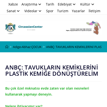
Skip
Xabze
Araştırma
Tarih
Edebiyat
Kültür
to
Sanat
Videolar
Spor
Turizm
Yazarlar
İletişim
content
Blog
>
Adige-Abhaz ÇOCUK
>
ANBÇ: TAVUKLARIN KEMİKLERİNİ PLASTİ
ANBÇ: TAVUKLARIN KEMİKLERİNİ
PLASTİK KEMİĞE DÖNÜŞTÜRELİM
Bu çok özel mıknatısı evde zaten var olan nesneleri
kullanarak yapmayı deneyin.
Nelere ihtiyacımız var?