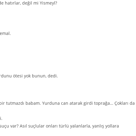
e hatırlar, değil mi Yismeyl?
Jemal.
rdunu ötesi yok bunun, dedi.
 bir tutmazdı babam. Yurduna can atarak girdi toprağa… Çokları da
i.
çu var? Asıl suçlular onları türlü yalanlarla, yanlış yollara