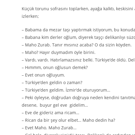
Küçük torunu sofrasını toplarken, ayağa kalktı, keskisini
izlerken;
– Babama da mezar taşı yaptırmak istiyorum, bu konuda 
– Babana kim derler oğlum, diyerek taşçı delikanlıyı süz
– Maho Zurab. Tanır mısınız acaba? O da sizin köyden.
– Maho? Hayır duymadım öyle birini.
– Vardı, vardı. Hatırlamazsınız belki. Türkiye’de öldü. Del
– Hımmm, onun oğlusun demek?
– Evet onun oğluyum.
– Türkiye’den geldin o zaman?
– Türkiye’den geldim. İzmir’de oturuyorum…
– Peki öyleyse, doğrudan doğruya neden kendini tanıtmad
desene, buyur gel eve gidelim…
– Eve de gideriz ama ricam…
– Rican da bir şey olur elbet… Maho dedin ha?
– Evet Maho. Maho Zurab…