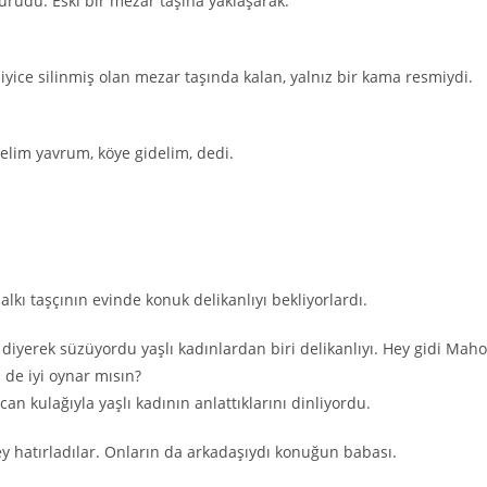
yürüdü. Eski bir mezar taşına yaklaşarak:
iyice silinmiş olan mezar taşında kalan, yalnız bir kama resmiydi.
delim yavrum, köye gidelim, dedi.
alkı taşçının evinde konuk delikanlıyı bekliyorlardı.
iyerek süzüyordu yaşlı kadınlardan bi­ri delikanlıyı. Hey gidi Maho
e iyi oynar mısın?
an kulağıyla yaşlı kadının anlattıklarını dinliyordu.
ey hatırladılar. Onların da arkadaşıydı konuğun babası.