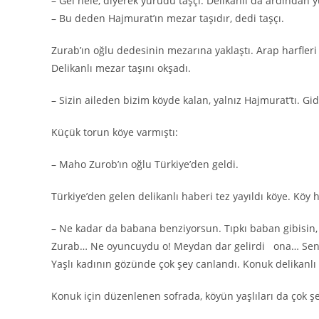
– Gel hele, diyerek yürüdü taşçı. Delikanlı da ardından 
– Bu deden Hajmurat’ın mezar taşıdır, dedi taşçı.
Zurab’ın oğlu dedesinin mezarına yaklaştı. Arap harfleri 
Delikanlı mezar taşını okşadı.
– Sizin aileden bizim köyde kalan, yalnız Hajmurat’tı. Gi
Küçük torun köye varmıştı:
– Maho Zurob’ın oğlu Türkiye’den geldi.
Türkiye’den gelen delikanlı haberi tez yayıldı köye. Köy h
– Ne kadar da babana benziyorsun. Tıpkı baban gibisin, d
Zurab… Ne oyuncuydu o! Meydan dar gelirdi ona… Sen d
Yaşlı kadının gözünde çok şey canlandı. Konuk delikanlı c
Konuk için düzenlenen sofrada, köyün yaşlıları da çok ş