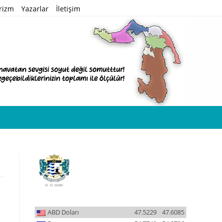
rizm
Yazarlar
İletişim
ABD Doları
47.5229
47.6085