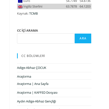
Euro
54.7749
54.8736
İngiliz Sterlini
63.7878
64.1203
Kaynak:
TCMB
CC İÇİ ARAMA
ARA
CC BÖLÜMLERİ
Adige-Abhaz ÇOCUK
Araştırma
Araştırma | Ana Sayfa
Araştırma | KAFFED Dosyası
Aydın Adige-Abhaz Gençliği