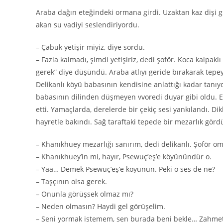
Araba dağın eteğindeki ormana girdi. Uzaktan kaz dişi g
akan su vadiyi seslendiriyordu.
– Çabuk yetişir miyiz, diye sordu.
– Fazla kalmadı, şimdi yetişiriz, dedi şoför. Koca kalpakl
gerek” diye düşündü. Araba atlıyı geride bırakarak tepeye 
Delikanlı köyü babasının kendisine anlattığı kadar tanı
babasının dilinden düşmeyen vvoredi duyar gibi oldu. E
etti. Yamaçlarda, derelerde bir çekiç sesi yankılandı. Di
hayretle bakındı. Sağ taraftaki tepede bir mezarlık gör
– Khanıkhuey mezarlığı sanırım, dedi delikanlı. Şoför omu
– Khanıkhuey’in mi, hayır, Psewuç’eş’e köyünündür o.
– Yaa… Demek Psewuç’eş’e köyünün. Peki o ses de ne?
– Taşçının olsa gerek.
– Onunla görüşsek olmaz mı?
– Neden olmasın? Haydi gel görüşelim.
– Seni yormak istemem, sen burada beni bekle… Zahme