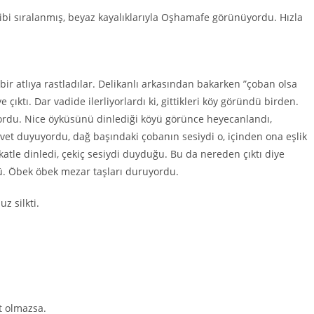
ibi sıralanmış, beyaz kayalıklarıyla Oşhamafe görünüyordu. Hızla
ı bir atlıya rastladılar. Delikanlı arkasından bakarken ”çoban olsa
çıktı. Dar vadide ilerliyorlardı ki, gittikleri köy göründü birden.
yordu. Nice öyküsünü dinlediği köyü görünce heyecanlandı,
vet duyuyordu, dağ başındaki çobanın sesiydi o, içinden ona eşlik
kkatle dinledi, çekiç sesiydi duyduğu. Bu da nereden çıktı diye
dü. Öbek öbek mezar taşları duruyordu.
z silkti.
t olmazsa.