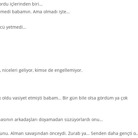
rdu içlerinden biri…
eçmedi babamın. Ama olmadı işte…
gücü yetmedi…
 niceleri geliyor, kimse de engellemiyor.
oldu vasiyet etmişti babam… Bir gün bile olsa gördüm ya çok
abasının arkadaşları doyamadan süzüyorlardı onu…
yurdunu. Alman savaşından önceydi. Zurab ya… Senden daha gençti o