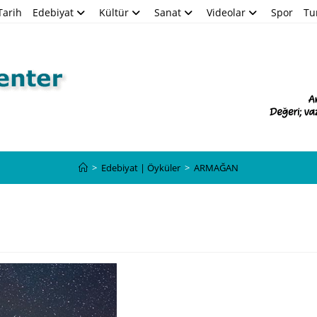
Tarih
Edebiyat
Kültür
Sanat
Videolar
Spor
Tu
Blog
>
Edebiyat | Öyküler
>
ARMAĞAN