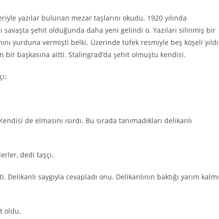
eriyle yazılar bulunan mezar taşlarını okudu. 1920 yılında
 savaşta şehit olduğunda daha yeni gelindi o. Yazıları silinmiş bir
ını yurduna vermişti belki. Üzerinde tüfek resmiyle beş köşeli yıldı
bir başkasına aitti. Stalingrad’da şehit olmuştu kendisi.
çı:
Kendisi de elmasını ısırdı. Bu sırada tanımadıkları delikanlı
erler, dedi taşçı.
. Delikanlı saygıyla cevapladı onu. Delikanlının baktığı yarım kalm
t oldu.