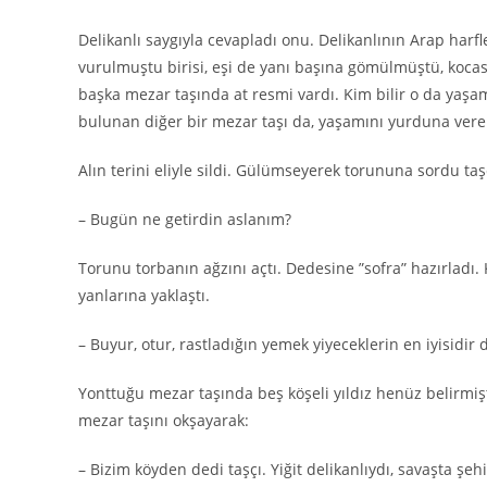
Delikanlı saygıyla cevapladı onu. Delikanlının Arap harfl
vurulmuştu birisi, eşi de yanı başına gömülmüştü, kocası
başka mezar taşında at resmi vardı. Kim bilir o da yaşam
bulunan diğer bir mezar taşı da, yaşamını yurduna veren 
Alın terini eliyle sildi. Gülümseyerek torununa sordu taş
– Bugün ne getirdin aslanım?
Torunu torbanın ağzını açtı. Dedesine ”sofra” hazırladı. 
yanlarına yaklaştı.
– Buyur, otur, rastladığın yemek yiyeceklerin en iyisidir d
Yonttuğu mezar taşında beş köşeli yıldız henüz belirmişti
mezar taşını okşayarak:
– Bizim köyden dedi taşçı. Yiğit delikanlıydı, savaşta şehi