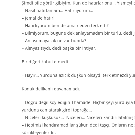
Şimdi bile görür gibiyim. Kun de hatırlar onu… Yismeyl d
– Nasıl hatırlamam… Hatırlıyorum…
– Jemal de hatırl
– Hatırlıyorum ben de ama neden terk etti?
– Bilmiyorum, bugüne dek anlayamadım bir türlü, dedi 
– Anlaşılmayacak ne var bunda?
– Alınyazısıydı, dedi başka bir ihtiyar.
Bir diğeri kabul etmedi.
– Hayır… Yurduna azıcık düşkün olsaydı terk etmezdi yu
Konuk delikanlı dayanamadı.
– Doğru değil söylediğin Thamade. Hiçbir şeyi yurduyla
yurduna can atarak girdi toprağa…
– Niceleri kuşkusuz… Niceleri… Niceleri kandırılabilmişt
– Hepimizi kandıramadılar şükür, dedi taşçı, Onların ne su
sürükleyenlerdir.