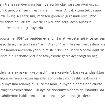
olan Fransa serüveninin başında acı bir olay yaşayan Avni Arbaş,
ik kızına, ölen sevgili eşinin ismini verir. Ancak kızına tek başına
 İlk kişisel sergisini, Paris’ten gönderdiği resimleriyle, 1951
i yıl sonra da Paris’te Galerie La Roue’de sergi açan Arbaş’ın
nulu resimler oluşturuyordu.
pouge ile 1958`de yeniden evlendi. Sanatı ve yeteneği iyice gelişe
casso`ların, Tristan Tzara`ların, Aragon`ların, Prevert kardeşlerin d
s ressamları arasında yerini almıştı. 1966`da Henry Montherlant`ın
 sanatçının, Fernand Mourlot Atölyesinde gerçekleştirdiği on beş
den gelerek askerlik yapmadığı gerekçesiyle Arbaş’ı vatandaşlıktan
amgası yer ancak uzun uğraşlar sonunda vatandaşlık hakkını geri
erin dünyasına adamış bu Türk ressamı , dünyanın neresinde olursa
ansıtmıştır resimlerinde. Türkiye`ye döndükten sonra da, İstanbul`da
illerinin balıklarını, balıkçılarını, meyvelerini, çiçeklerini