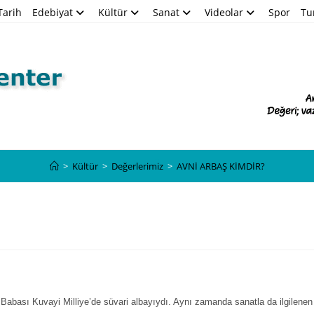
Tarih
Edebiyat
Kültür
Sanat
Videolar
Spor
Tu
Blog
>
Kültür
>
Değerlerimiz
>
AVNİ ARBAŞ KİMDİR?
Babası Kuvayi Milliye’de süvari albayıydı. Aynı zamanda sanatla da ilgilenen