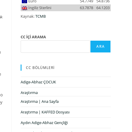
Euro
54.7749
54.8736
İngiliz Sterlini
63.7878
64.1203
Kaynak:
TCMB
ak
CC İÇİ ARAMA
ARA
ı
CC BÖLÜMLERİ
e
Adige-Abhaz ÇOCUK
Araştırma
 o
Araştırma | Ana Sayfa
öy
Araştırma | KAFFED Dosyası
Aydın Adige-Abhaz Gençliği