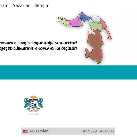
rizm
Yazarlar
İletişim
ABD Doları
47.5229
47.6085