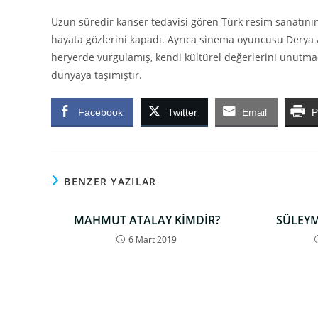
Uzun süredir kanser tedavisi gören Türk resim sanatının
hayata gözlerini kapadı. Ayrıca sinema oyuncusu Derya
heryerde vurgulamış, kendi kültürel değerlerini unutmad
dünyaya taşımıştır.
Facebook
Twitter
Email
P
BENZER YAZILAR
MAHMUT ATALAY KİMDİR?
SÜLEYM
6 Mart 2019