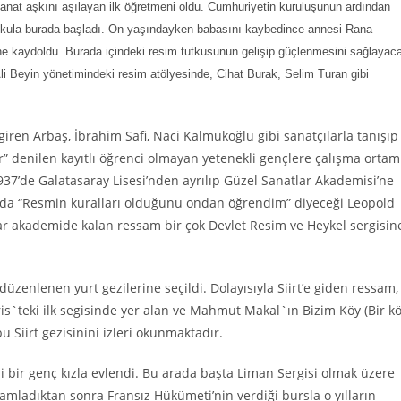
anat aşkını aşılayan ilk öğretmeni oldu. Cumhuriyetin kuruluşunun ardından
k okula burada başladı. On yaşındayken babasını kaybedince annesi Rana
i’ne kaydoldu. Burada içindeki resim tutkusunun gelişip güçlenmesini sağlayac
i Beyin yönetimindeki resim atölyesinde, Cihat Burak, Selim Turan gibi
giren Arbaş, İbrahim Safi, Naci Kalmukoğlu gibi sanatçılarla tanışıp
ir” denilen kayıtlı öğrenci olmayan yetenekli gençlere çalışma ortam
37’de Galatasaray Lisesi’nden ayrılıp Güzel Sanatlar Akademisi’ne
a da “Resmin kuralları olduğunu ondan öğrendim” diyeceği Leopold
dar akademide kalan ressam bir çok Devlet Resim ve Heykel sergisin
düzenlenen yurt gezilerine seçildi. Dolayısıyla Siirt’e giden ressam,
aris`teki ilk segisinde yer alan ve Mahmut Makal`ın Bizim Köy (Bir k
 Siirt gezisinini izleri okunmaktadır.
li bir genç kızla evlendi. Bu arada başta Liman Sergisi olmak üzere
amladıktan sonra Fransız Hükümeti’nin verdiği bursla o yılların