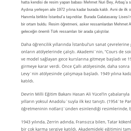
hatta kendisi de resim yapan babası Mehmet Nuri Bey, Arbaş’a s
Aydına yerleşen aile 1972 yılına kadar burada kaldı. Avni de il
Hanımla birlikte İstanbul’a taşındılar. Burada Galatasaray Lises
bir ortam buldu. Resim öğretmeni, asker ressamlardan Mehmet Al
geleceğin önemli Türk ressamları bir arada çalıştılar.
Daha öğrencilik yıllarında İstanbul’un sanat çevrelerine 
onların atölyelerinde çalıştı. Akademi`nin, “Cours de so
ve model sağlayan gece kurslarına gitmeye başladı ve 19
girmeye karar verdi. Önce Çallı atölyesinde, daha sonr
Levy`nin atölyesinde çalışmaya başladı. 1949 yılına ka
katıldı.
Devrin Milli Eğitim Bakanı Hasan Ali Yücel’in çabalarıyla 
yılların yoksul Anadolu`suyla ilk kez tanıştı. (1954`te P
öğretmeninin notları)`ünden esinlendiği resimlerinde, bu
1943 yılında, Zerrin adında, Fransızca bilen, Tatar köken
bir çok karma sergiye katıldı. Akademideki eğitimini tam