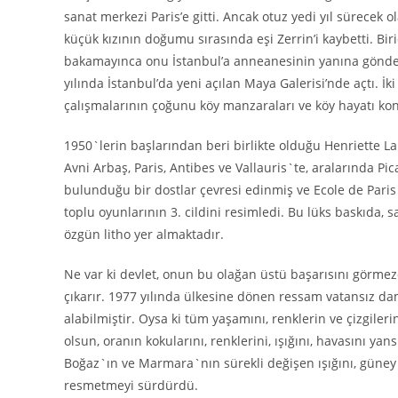
sanat merkezi Paris’e gitti. Ancak otuz yedi yıl sürecek 
küçük kızının doğumu sırasında eşi Zerrin’i kaybetti. Biric
bakamayınca onu İstanbul’a anneanesinin yanına gönderdi.
yılında İstanbul’da yeni açılan Maya Galerisi’nde açtı. İk
çalışmalarının çoğunu köy manzaraları ve köy hayatı ko
1950`lerin başlarından beri birlikte olduğu Henriette La
Avni Arbaş, Paris, Antibes ve Vallauris`te, aralarında Pi
bulunduğu bir dostlar çevresi edinmiş ve Ecole de Pari
toplu oyunlarının 3. cildini resimledi. Bu lüks baskıda,
özgün litho yer almaktadır.
Ne var ki devlet, onun bu olağan üstü başarısını görmez
çıkarır. 1977 yılında ülkesine dönen ressam vatansız d
alabilmiştir. Oysa ki tüm yaşamını, renklerin ve çizgil
olsun, oranın kokularını, renklerini, ışığını, havasını y
Boğaz`ın ve Marmara`nın sürekli değişen ışığını, güney sah
resmetmeyi sürdürdü.