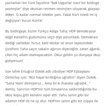
yazılanları bir Türk faşistine ”Bak Uygurlar nasıl bir bildirge
yazmışlar” diye okutsan resmen sevinçten uluyarak, gözyaşı
döker. O kadar normal istekler yani. Fakat Kürt istedi mi iş
değişiyor! Vurun Kürt’e!
Bu bildirgeye, bizim Türkçü Adige Taha; HDP demokrasiyi
değil Kandil’in güdümünü seçti diye yorumladı. Demokrasi
dediği sahtekar, hırsız, katil iktidar ve onun tepesindeki
Şizofren! Taha saçın sakalın ağırsın diyeceğim, zaten ağardı.
Ulen hiç adam olamayacaksın. Öküz geldin şu dünyaya öküz
gidiyorsun!
Son lafım Ertuğrul Özkök adlı zibidiye! HDP Eşbaşkanı
Demirtaş için; “Bizi hayal kırıklığına uğrattın” diyen Özkök,
“Sana ‘Hain’ demiyoruz… Ama bil ki ihanete uğradık…”
demiş. Sanırsın HDP’nin tüm binalarına saldırıldığında bu
öküz koştu gitti kendini siper etti. Yahu senin gibi bir
adamın HDP ile ne işi olur, HDP’nin senin gibi bir züppe ile