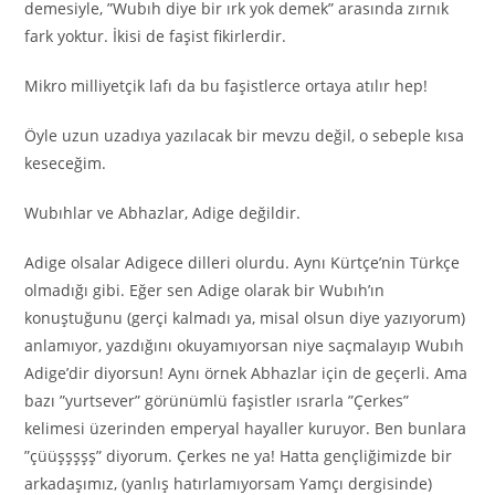
demesiyle, ”Wubıh diye bir ırk yok demek” arasında zırnık
fark yoktur. İkisi de faşist fikirlerdir.
Mikro milliyetçik lafı da bu faşistlerce ortaya atılır hep!
Öyle uzun uzadıya yazılacak bir mevzu değil, o sebeple kısa
keseceğim.
Wubıhlar ve Abhazlar, Adige değildir.
Adige olsalar Adigece dilleri olurdu. Aynı Kürtçe’nin Türkçe
olmadığı gibi. Eğer sen Adige olarak bir Wubıh’ın
konuştuğunu (gerçi kalmadı ya, misal olsun diye yazıyorum)
anlamıyor, yazdığını okuyamıyorsan niye saçmalayıp Wubıh
Adige’dir diyorsun! Aynı örnek Abhazlar için de geçerli. Ama
bazı ”yurtsever” görünümlü faşistler ısrarla ”Çerkes”
kelimesi üzerinden emperyal hayaller kuruyor. Ben bunlara
”çüüşşşşş” diyorum. Çerkes ne ya! Hatta gençliğimizde bir
arkadaşımız, (yanlış hatırlamıyorsam Yamçı dergisinde)