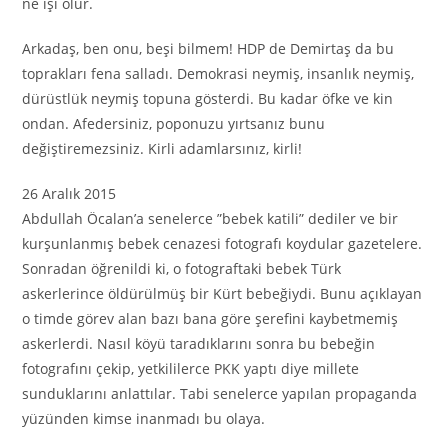
ne işi olur.
Arkadaş, ben onu, beşi bilmem! HDP de Demirtaş da bu
toprakları fena salladı. Demokrasi neymiş, insanlık neymiş,
dürüstlük neymiş topuna gösterdi. Bu kadar öfke ve kin
ondan. Afedersiniz, poponuzu yırtsanız bunu
değiştiremezsiniz. Kirli adamlarsınız, kirli!
26 Aralık 2015
Abdullah Öcalan’a senelerce ”bebek katili” dediler ve bir
kurşunlanmış bebek cenazesi fotografı koydular gazetelere.
Sonradan öğrenildi ki, o fotograftaki bebek Türk
askerlerince öldürülmüş bir Kürt bebeğiydi. Bunu açıklayan
o timde görev alan bazı bana göre şerefini kaybetmemiş
askerlerdi. Nasıl köyü taradıklarını sonra bu bebeğin
fotografını çekip, yetkililerce PKK yaptı diye millete
sunduklarını anlattılar. Tabi senelerce yapılan propaganda
yüzünden kimse inanmadı bu olaya.