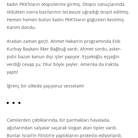
kadın PKK’lıların otopsilerine girmiş. Otopsi sonuçlarında
öldükten sonra bazılarının tecavüze uğradığı tespit edilmiş.
Hemen hemen bütün kadın PKK’lıların göğüsleri kesilmiş.
Kanım dondu.
Aradan zaman geçti. Ahmet Hakan’ın programında Eski
Kurbay Başkanı İlker Bağbuğ vardı. Ahmet sordu, asker-
polis bazan kanun dışı işler yapıyor. Eşşekoğlu eşşeğin
verdiği cevap şu: Olur böyle şeyler. Amerika da Irak’da
yaptı!
İğrenç bir ülkede yaşıyoruz vesselam!
Camilerden çıktıklarında, bir parmakları havalada,
ağızlarından salyalar saçarak slogan atan tipler vardı.
Bunlar İsrail’in Filistin’e yaptıklarını protesto ediyorlardı.