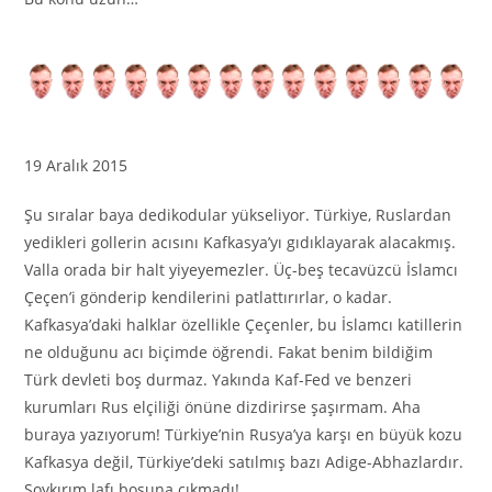
19 Aralık 2015
Şu sıralar baya dedikodular yükseliyor. Türkiye, Ruslardan
yedikleri gollerin acısını Kafkasya’yı gıdıklayarak alacakmış.
Valla orada bir halt yiyeyemezler. Üç-beş tecavüzcü İslamcı
Çeçen’i gönderip kendilerini patlattırırlar, o kadar.
Kafkasya’daki halklar özellikle Çeçenler, bu İslamcı katillerin
ne olduğunu acı biçimde öğrendi. Fakat benim bildiğim
Türk devleti boş durmaz. Yakında Kaf-Fed ve benzeri
kurumları Rus elçiliği önüne dizdirirse şaşırmam. Aha
buraya yazıyorum! Türkiye’nin Rusya’ya karşı en büyük kozu
Kafkasya değil, Türkiye’deki satılmış bazı Adige-Abhazlardır.
Soykırım lafı boşuna çıkmadı!