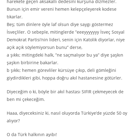
harekete geçen aksakallı dedesini kurşuna dizmezler.
Bunun için emir vereni hemen kelepçeleyerek kodese
tıkarlar.
Beş; tüm dinlere öyle laf olsun diye saygı göstermez
İsveçliler. O sebeple, mitinglerde ”eeeyyyyyyy İsveç Sosyal
Demokrat Partisi’nin lideri, senin için Katolik diyorlar, niye
açık açık söylemiyorsun bunu” derse,
a şıkkı; mitingdeki halk, ”ne saçmalıyor bu ya” diye şaşkın
şaşkın birbirine bakarlar.
b şıkkı; hemen görevliler kürsüye çıkıp, deli gömleğini
giydirdikleri gibi, hoppa doğru akıl hastanesine götürler.
Diyeceğim o ki, böyle bir akıl hastası SIFIR çekmeyecek de
ben mi çekeceğim.
Haaa, diyeceksiniz ki, nasıl oluyorda Türkiye’de yüzde 50 oy
alıyor?
O da Türk halkının ayıbı!