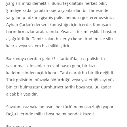
yargısız infaz demektir. Bunu teşkilattaki herkes bilir.
Şimdiye kadar yapılan operasyonlardan bir tanesinde
yargılanıp hüküm giymiş polis memuru gösteremezsiniz.
Ayhan Çarkın’ı dersen, konuştuğu için içerde. Konuşanı
barındırmazlar aralaraında. Kısacası bizim teşkilat baştan
aşağı kirlidir. Temiz kalan bizler ya kendi irademizle silik
kalırız veya sistem bizi silikleştirir.
Bu konuya nerden geldik? İstanbul’da, o.ç. polislerin
savunmasız insanların evini basıp genç bir kızı
katletmesinden açıldı konu. Tabi olarak bu bir ilk değildi.
Türk polisinin infazıyla öldürdüğü veya yok ettiği sayı yüz
binleri bulmuştur Cumhuriyet tarihi boyunca. Bu kadar
alçak bir yapıdır.
Savunmasız yakalamasın, her türlü namussuzluğu yapar.
Doğu illerinde millet boşuna mı hendek kazdı!
Bu konu uzun…