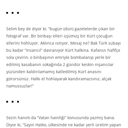
Selim bey de diyor ki; ”bugün (dün) gazetelerde çıkan bir
fotograf var. Bir binbaşı elleri üşümüş bir Kürt çocuğun
ellerini hohluyor. Aklınca ısıtıyor. Mesaj ne? Bak Türk subayı
bu kadar ”insancıl” davranıyor Kürt halkına. Kafanızı hafifçe
sola çevirin, o binbaşının emriyle bombalanıp yerle bir
edilmiş kasabanın sokağında 2 gündür keskin nişancılar
yüzünden kaldırılamamış katledilmiş Kürt anasını
görürsünüz. Halkı el hohlayarak kandıramazsınız, alçak
namussuzlar!”
Sezin hanım da ”Vatan hainliği” konusunda yazmış bana.
Diyor ki, ”Sayın Hatko, ülkesinde ne kadar yerli üretim yapan