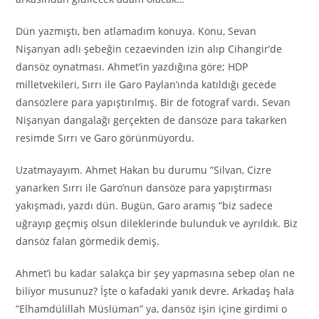
Dün yazmıştı, ben atlamadım konuya. Konu, Sevan
Nişanyan adlı şebeğin cezaevinden izin alıp Cihangir’de
dansöz oynatması. Ahmet’in yazdığına göre; HDP
milletvekileri, Sırrı ile Garo Paylan’ında katıldığı gecede
dansözlere para yapıştırılmış. Bir de fotograf vardı. Sevan
Nişanyan dangalağı gerçekten de dansöze para takarken
resimde Sırrı ve Garo görünmüyordu.
Uzatmayayım. Ahmet Hakan bu durumu ”Silvan, Cizre
yanarken Sırrı ile Garo’nun dansöze para yapıştırması
yakışmadı, yazdı dün. Bugün, Garo aramış ”biz sadece
uğrayıp geçmiş olsun dileklerinde bulunduk ve ayrıldık. Biz
dansöz falan görmedik demiş.
Ahmet’i bu kadar salakça bir şey yapmasına sebep olan ne
biliyor musunuz? İşte o kafadaki yanık devre. Arkadaş hala
”Elhamdülillah Müslüman” ya, dansöz işin içine girdimi o