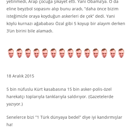
yetinmedi, Arap çocuğa şikayet etti. Yani Obama’ya. O da
eline beyzbol sopasını alıp bunu aradı, ”daha önce bizim
isteğimizle oraya koyduğun askerleri de çek” dedi. Yani
köylü kurnazı ağababası Özal gibi 5 koyup bir alayım derken
3’ün birini bile alamadı.
18 Aralık 2015
5 bin nüfuslu Kürt kasabasına 15 bin asker-polis-özel
harekatçı toplarıyla tanklarıyla saldırıyor. (Gazetelerde
yazıyor.)
Senelerce bizi ”1 Türk dünyaya bedel” diye iyi kandırmışlar
ha!