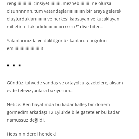
rengiiiiiiiiiiii, cinsiyetiiiiiiiii, mezhebiiiiiiiii ne olursa
olsunnnnnn, tüm vatandaşlarııııııııııın bir araya gelerek
oluşturduklarııııııııı ve herkesi kapsayan ve kucaklayan
milletin ortak adıdııııııııııııırrrrrrrr!” diye biter…
Yalanlarınızda ve döktüğünüz kanlarda boğulun
emiiiiiiiiiiiiiiiiiiiiiii!
Gündüz kahvede yandaş ve ortayolcu gazetelere, akşam
evde televizyonlara bakıyorum…
Netice: Ben hayatımda bu kadar kalleş bir dönem
görmedim arkadaş! 12 Eylül’de bile gazeteler bu kadar
namussuz değildi.
Hepsinin derdi hendek!