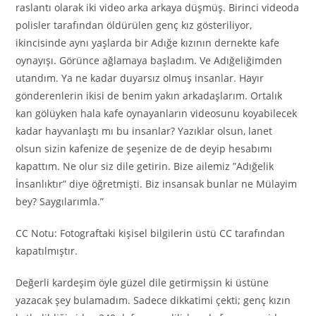
raslantı olarak iki video arka arkaya düşmüş. Birinci videoda
polisler tarafından öldürülen genç kız gösteriliyor,
ikincisinde aynı yaşlarda bir Adığe kızının dernekte kafe
oynayışı. Görünce ağlamaya başladım. Ve Adığeliğimden
utandım. Ya ne kadar duyarsız olmuş insanlar. Hayır
gönderenlerin ikisi de benim yakın arkadaşlarım. Ortalık
kan gölüyken hala kafe oynayanların videosunu koyabilecek
kadar hayvanlaştı mı bu insanlar? Yazıklar olsun, lanet
olsun sizin kafenize de şeşenize de de deyip hesabımı
kapattım. Ne olur siz dile getirin. Bize ailemiz ”Adığelik
İnsanlıktır” diye öğretmişti. Biz insansak bunlar ne Mülayim
bey? Saygılarımla.”
CC Notu: Fotograftaki kişisel bilgilerin üstü CC tarafından
kapatılmıştır.
Değerli kardeşim öyle güzel dile getirmişsin ki üstüne
yazacak şey bulamadım. Sadece dikkatimi çekti; genç kızın