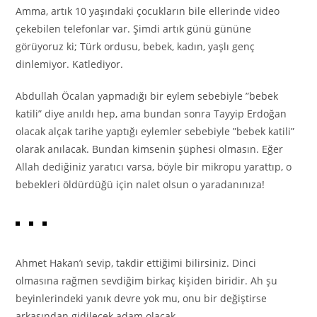
Amma, artık 10 yaşındaki çocukların bile ellerinde video
çekebilen telefonlar var. Şimdi artık günü gününe
görüyoruz ki; Türk ordusu, bebek, kadın, yaşlı genç
dinlemiyor. Katlediyor.
Abdullah Öcalan yapmadığı bir eylem sebebiyle ”bebek
katili” diye anıldı hep, ama bundan sonra Tayyip Erdoğan
olacak alçak tarihe yaptığı eylemler sebebiyle ”bebek katili”
olarak anılacak. Bundan kimsenin şüphesi olmasın. Eğer
Allah dediğiniz yaratıcı varsa, böyle bir mikropu yarattıp, o
bebekleri öldürdüğü için nalet olsun o yaradanınıza!
Ahmet Hakan’ı sevip, takdir ettiğimi bilirsiniz. Dinci
olmasına rağmen sevdiğim birkaç kişiden biridir. Ah şu
beyinlerindeki yanık devre yok mu, onu bir değiştirse
arkasından gidilecek adam olacak…