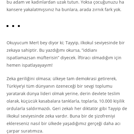
bu adam ve kadınlardan uzak tutun. Yoksa çocuğunuzu ha
kansere yakalatmışsınız ha bunlara, arada zırnık fark yok.
Okuyucum Mert bey diyor ki; Tayyip, ilkokul seviyesinde bir
zekaya sahiptir. Bu yazdığımı okursa, ”iddianı
ispatlamazsan müfterisin” diyecek. İftiracı olmadığım için
hemen ispatlayayayım!
Zeka geriliğini olmasa; ülkeye tam demokrasi getirerek,
Türkiye’yi tüm dünyanın özeneceği bir sevgi toplumu
yaratarak dünya lideri olmak yerine, derin devlete teslim
olarak, küçücük kasabalara tanklarla, toplarla, 10.000 kişilik
ordularla saldırmazdı. Geri zekalı her diktatör gibi Tayyip de
ilkokul seviyesinde zeka vardır. Buna bir de şizofreniyi
eklereseniz nasıl bir ülkede yaşadığımız gerçeği daha acı
çarpar suratımıza.