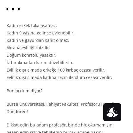
Kadın erkek tokalaşamaz.
Kadın 9 yaşına gelince evlenebilir.
Kadın ve gavurdan şahit olmaz.
Akraba evliliği caizdir.
Doğum konrtolü yasaktır.
İz bırakmadan karını dövebilirsin.
Evlilik dışı cimada erkeğe 100 kırbaç cezası verilir.
Evlilik dışı cimada kadına recm ile ölüm cezası verilir.
Bunları kim diyor?
Bursa Ünüversitesi, İlahiyat Fakültesi Profesörü Hamdi
Döndüren!
Dikkat edin bu adam profesör, bir de hiç okumamışını
hesap edin siz ve tehlikenin büyüklüğüne bakın!