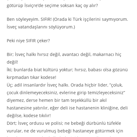
götürüp İsviçre’de seçime soksan kaç oy alır?
Ben söyleyeyim. SIFIR! (Orada ki Türk işçilerini saymıyorum.
İsveç vatandaşlarını söylüyorum.)
Peki niye SIFIR çeker?
Bir; İsveç halkı hırsız değil, avantacı değil, makarnacı hiç
değil!
İki; bunlarda biat kültürü yoktur; hırsız, babası olsa gözünü
kırpmadan tıkar kodese!
Üç; adil insanlardır İsveç halkı. Orada hiçbir lider, ”çoluk,
çocuk dinlemeyeceksiniz, evlerine girip temizleyeceksiniz”
diyemez, derse hemen bir tam teşekküllü bir akıl
hastanesine yatırılır, eğer deli ise hastanenin kliniğine, deli
değilse, kodese tıkılır!
Dört; İsveç ordusu ve polisi; ne bebeği dürbünlü tüfekle
vurular, ne de vurulmuş bebeği hastaneye götürmek için