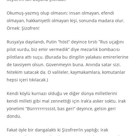
Okumuş-yazmış olup olmasın; insan olmayan, efendi
olmayan, hakkaniyetli olmayan kişi, sonunda madara olur.
Örnek: Şizofren!
Rusya’ya dayılandı, Putin ”höst” deyince tırstı ”Rus uçağını
pilot vurdu, biz emir vermedik” diye mezarlık bombacısı
pilotlara attı suçu. (Burada bu dingilin yalakası emirerlerine
de tavsiyem olsun. Güvenmeyin buna. Anında satar sizi.
Nitekim satacak da. O valileler, kaymakamlara, komutanlar
hepsi içeri tıkılacak.)
Kendi köylü kurnazı olduğu ve diğer dünya milletlerini
kendi milleti gibi mal zennettiği için Irak’a asker soktu. Irak
yönetimi ”Bürrrrrrrsssst, bas geri” deyince, gelsin geri
döndü.
Fakat öyle bir dangalaktı ki Şizofren’in yaptığı; Irak