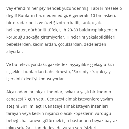
Vay efendim her şey hendek yüzündenmiş. Tabi ki mesele o
değil! Bunların hazmedemediği, 6 generali, 10 bin askeri,
bir o kadar polis ve özel Şizofren katili, tank, uçak,
helikopter, dürbünlü tüfek, ı, ıh 20-30 baldırıçıplak gencin
koruduğu sokağa giremiyorlar. Hınclarını yakalabildikleri
bebeklerden, kadınlardan, çocuklardan, dedelerden
alıyorlar.
Ve bu televizyondaki, gazetedeki aşşağılık eşşekoğlu-kızı
eşşekler bunlardan bahsetmeyip, ”Sırrı niye ‘kaçak çay
içersiniz’ dedi”yi konuşuyorlar.
Alçak adamlar, alçak kadınlar; sokakta yaşlı bir kadının
cenazesi 7 gün yattı. Cenazeyi almak isteyenlere yaylım
ateşini Sırrı mı açtı! Cenazeyi almak isteyen insanları
tarayan veya keskin nişancı olacak köpeklerin vurduğu
bebeği, hastaneye götürmek için bastonuna beyaz bayrak
takıp sokağa çıkan dedeyi de vuran şerefsizleri