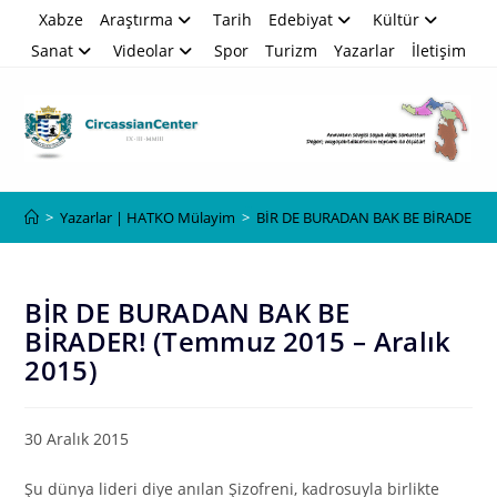
Skip
Xabze
Araştırma
Tarih
Edebiyat
Kültür
to
Sanat
Videolar
Spor
Turizm
Yazarlar
İletişim
content
Blog
>
Yazarlar | HATKO Mülayim
>
BİR DE BURADAN BAK BE BİRADER! (T
BİR DE BURADAN BAK BE
BİRADER! (Temmuz 2015 – Aralık
2015)
30 Aralık 2015
Şu dünya lideri diye anılan Şizofreni, kadrosuyla birlikte