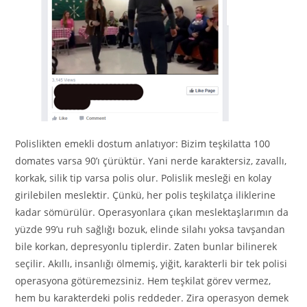
Polislikten emekli dostum anlatıyor: Bizim teşkilatta 100
domates varsa 90’ı çürüktür. Yani nerde karaktersiz, zavallı,
korkak, silik tip varsa polis olur. Polislik mesleği en kolay
girilebilen meslektir. Çünkü, her polis teşkilatça iliklerine
kadar sömürülür. Operasyonlara çıkan meslektaşlarımın da
yüzde 99’u ruh sağlığı bozuk, elinde silahı yoksa tavşandan
bile korkan, depresyonlu tiplerdir. Zaten bunlar bilinerek
seçilir. Akıllı, insanlığı ölmemiş, yiğit, karakterli bir tek polisi
operasyona götüremezsiniz. Hem teşkilat görev vermez,
hem bu karakterdeki polis reddeder. Zira operasyon demek