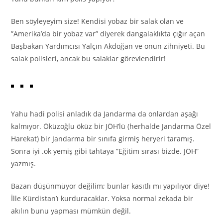
Ben söyleyeyim size! Kendisi yobaz bir salak olan ve
”Amerika’da bir yobaz var” diyerek dangalaklıkta çığır açan
Başbakan Yardımcısı Yalçın Akdoğan ve onun zihniyeti. Bu
salak polisleri, ancak bu salaklar görevlendirir!
Yahu hadi polisi anladık da Jandarma da onlardan aşağı
kalmıyor. Öküzoğlu öküz bir JÖH’lü (herhalde Jandarma Özel
Harekat) bir Jandarma bir sınıfa girmiş heryeri taramış.
Sonra iyi .ok yemiş gibi tahtaya ”Eğitim sırası bizde. JÖH”
yazmış.
Bazan düşünmüyor değilim; bunlar kasıtlı mı yapılıyor diye!
İlle Kürdistan’ı kurduracaklar. Yoksa normal zekada bir
akılın bunu yapması mümkün değil.