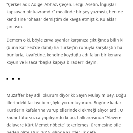
”Çerkes adı; Adige, Abhaz, Çeçen, Lezgi, Asetin, İnguşları
kapsayan bir kavramdır” mealinde bir şey yazmıştı, ben de
kendisine ”ohaaa” demiştim de kavga etmiştik. Kulakları
çınlasın.
Demem o ki, böyle zırvalayanlar karşınıza çıktığında bilin ki
(buna Kaf-Fed’de dahil) ha Türkeş’in ruhuyla karşılaştın ha
bunlarla, kıyafetine, kendine koyduğu adı falan bir kenara
koyun ve kısaca ”başka kapıya birader!” deyin.
Muzaffer bey adlı okurum diyor ki; Sayın Mülayim Bey, Doğu
illerindeki faciayı ben şöyle yorumluyorum. Bugüne kadar
Kürtlerin kafalarına vurup ellerindeki ekmeği alıyorlardı. O
kadar fütursuzca yapılıyordu ki bu, halk arasında ”Alavere,
dalavere Kürt Memet nöbete” tekerlemesi üremesine bile
neden olmuştur. 2015 yılında Kürtler ilk defa