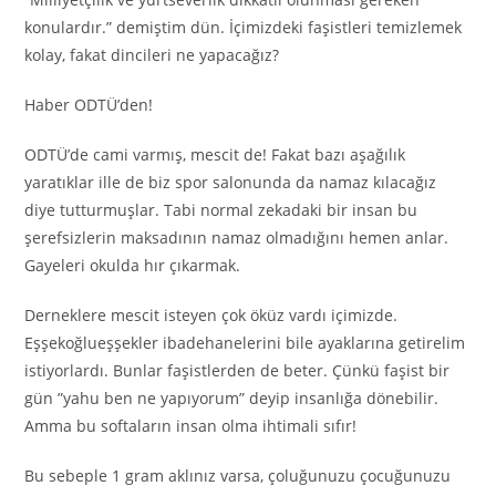
konulardır.” demiştim dün. İçimizdeki faşistleri temizlemek
kolay, fakat dincileri ne yapacağız?
Haber ODTÜ’den!
ODTÜ’de cami varmış, mescit de! Fakat bazı aşağılık
yaratıklar ille de biz spor salonunda da namaz kılacağız
diye tutturmuşlar. Tabi normal zekadaki bir insan bu
şerefsizlerin maksadının namaz olmadığını hemen anlar.
Gayeleri okulda hır çıkarmak.
Derneklere mescit isteyen çok öküz vardı içimizde.
Eşşekoğlueşşekler ibadehanelerini bile ayaklarına getirelim
istiyorlardı. Bunlar faşistlerden de beter. Çünkü faşist bir
gün ”yahu ben ne yapıyorum” deyip insanlığa dönebilir.
Amma bu softaların insan olma ihtimali sıfır!
Bu sebeple 1 gram aklınız varsa, çoluğunuzu çocuğunuzu