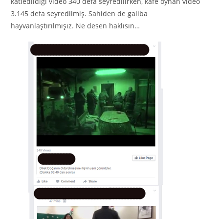
katledildiği video 340 defa seyredilirken, kafe oynan video
3.145 defa seyredilmiş. Sahiden de galiba
hayvanlaştırılmışız. Ne desen haklısın…