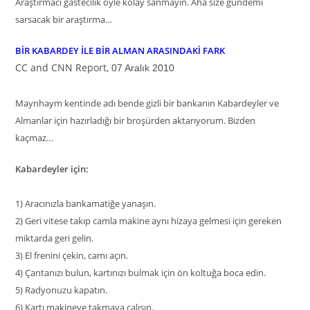
Araştırmacı gastecilik öyle kolay sanmayın. Aha size gündemi
sarsacak bir araştırma…
BİR KABARDEY İLE BİR ALMAN ARASINDAKİ FARK
CC and CNN Report,
07 Aralık 2010
Maynhaym kentinde adı bende gizli bir bankanın Kabardeyler ve
Almanlar için hazırladığı bir broşürden aktarıyorum. Bizden
kaçmaz…
Kabardeyler için:
1)
Aracınızla bankamatiğe yanaşın.
2)
Geri vitese takıp camla makine aynı hizaya gelmesi için gereken
miktarda geri gelin.
3)
El frenini çekin, camı açın.
4)
Çantanızı bulun, kartınızı bulmak için ön koltuğa boca edin.
5)
Radyonuzu kapatın.
6)
Kartı makineye takmaya çalışın.