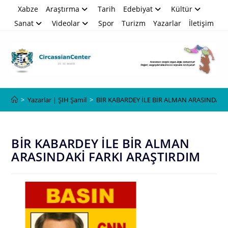
Skip
Xabze
Araştırma
Tarih
Edebiyat
Kültür
to
Sanat
Videolar
Spor
Turizm
Yazarlar
İletişim
content
Blog
>
Yazarlar | ŞIH Şamil
>
BİR KABARDEY İLE BİR ALMAN ARASINDAKİ
BİR KABARDEY İLE BİR ALMAN
ARASINDAKİ FARKI ARAŞTIRDIM