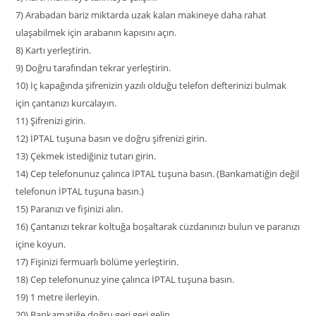
7)
Arabadan bariz miktarda uzak kalan makineye daha rahat
ulaşabilmek için arabanın kapısını açın.
8)
Kartı yerleştirin.
9)
Doğru tarafından tekrar yerleştirin.
10)
İç kapağında şifrenizin yazılı olduğu telefon defterinizi bulmak
için çantanızı kurcalayın.
11)
Şifrenizi girin.
12)
İPTAL tuşuna basın ve doğru şifrenizi girin.
13)
Çekmek istediğiniz tutarı girin.
14)
Cep telefonunuz çalınca İPTAL tuşuna basın. (Bankamatiğin değil
telefonun İPTAL tuşuna basın.)
15)
Paranızı ve fişinizi alın.
16)
Çantanızı tekrar koltuğa boşaltarak cüzdanınızı bulun ve paranızı
içine koyun.
17)
Fişinizi fermuarlı bölüme yerleştirin.
18)
Cep telefonunuz yine çalınca İPTAL tuşuna basın.
19)
1 metre ilerleyin.
20)
Bankamatiğe doğru geri geri gelin.