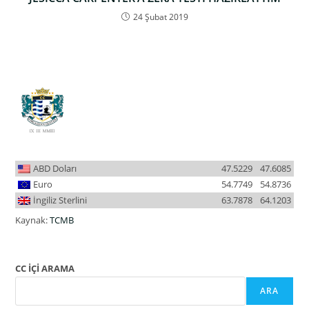
24 Şubat 2019
ABD Doları
47.5229
47.6085
Euro
54.7749
54.8736
İngiliz Sterlini
63.7878
64.1203
Kaynak:
TCMB
CC İÇİ ARAMA
ARA