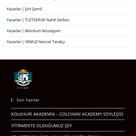
Yazarlar | ŞIH Şamil
Yazarlar | TLETSERUK Nahit Serbes
Yazarlar | Wordum Müzeyyen
Yazarlar | YEMUZ Nevzat Tarakçı
Son Yazılar
KOLKHURİ AKADEMİA – COLCHİAN ACADEMY SÖYLEŞİSİ
YİTİRMEKTE OLDUĞUMUZ ŞEY