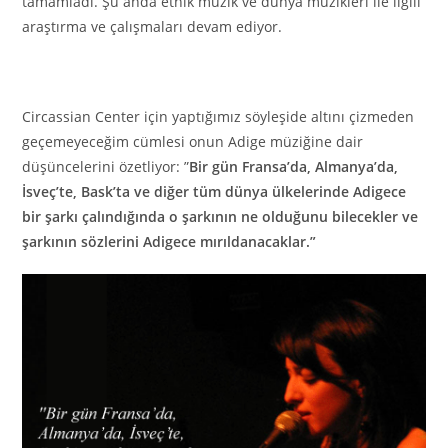
tamamladı. Şu anda etnik müzik ve dünya müzikleri ile ilgili
araştırma ve çalışmaları devam ediyor.
Circassian Center için yaptığımız söyleşide altını çizmeden
geçemeyeceğim cümlesi onun Adige müziğine dair
düşüncelerini özetliyor: ”
Bir gün Fransa’da, Almanya’da,
İsveç’te, Bask’ta ve diğer tüm dünya ülkelerinde Adigece
bir şarkı çalındığında o şarkının ne olduğunu bilecekler ve
şarkının sözlerini Adigece mırıldanacaklar.”