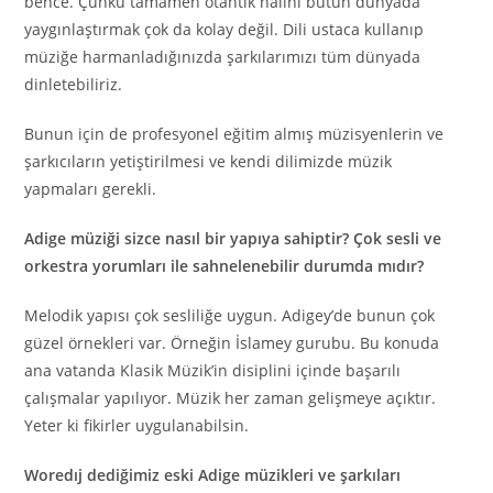
bence. Çünkü tamamen otantik halini bütün dünyada
yaygınlaştırmak çok da kolay değil. Dili ustaca kullanıp
müziğe harmanladığınızda şarkılarımızı tüm dünyada
dinletebiliriz.
Bunun için de profesyonel eğitim almış müzisyenlerin ve
şarkıcıların yetiştirilmesi ve kendi dilimizde müzik
yapmaları gerekli.
Adige müziği sizce nasıl bir yapıya sahiptir? Çok sesli ve
orkestra yorumları ile sahnelenebilir durumda mıdır?
Melodik yapısı çok sesliliğe uygun. Adigey’de bunun çok
güzel örnekleri var. Örneğin İslamey gurubu. Bu konuda
ana vatanda Klasik Müzik’in disiplini içinde başarılı
çalışmalar yapılıyor. Müzik her zaman gelişmeye açıktır.
Yeter ki fikirler uygulanabilsin.
Woredıj dediğimiz eski Adige müzikleri ve şarkıları