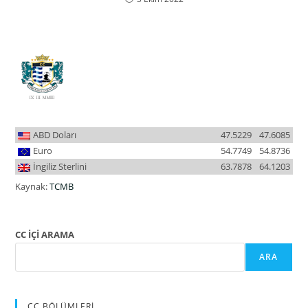
ABD Doları
47.5229
47.6085
Euro
54.7749
54.8736
İngiliz Sterlini
63.7878
64.1203
Kaynak:
TCMB
CC İÇİ ARAMA
ARA
CC BÖLÜMLERİ