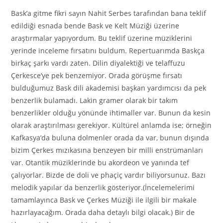
Bask’a gitme fikri sayın Nahit Serbes tarafından bana teklif
edildiği esnada bende Bask ve Kelt Müziği üzerine
araştırmalar yapıyordum. Bu teklif üzerine müziklerini
yerinde inceleme fırsatını buldum. Repertuarımda Baskça
birkaç şarkı vardı zaten. Dilin diyalektiği ve telaffuzu
Çerkesce’ye pek benzemiyor. Orada görüşme fırsatı
bulduğumuz Bask dili akademisi başkan yardımcısı da pek
benzerlik bulamadı. Lakin gramer olarak bir takım
benzerlikler olduğu yönünde ihtimaller var. Bunun da kesin
olarak araştırılması gerekiyor. Kültürel anlamda ise; örneğin
Kafkasya’da buluna dolmenler orada da var, bunun dışında
bizim Çerkes mızıkasına benzeyen bir milli enstrümanları
var. Otantik müziklerinde bu akordeon ve yanında tef
çalıyorlar. Bizde de doli ve phaçiç vardır biliyorsunuz. Bazı
melodik yapılar da benzerlik gösteriyor.(İncelemelerimi
tamamlayınca Bask ve Çerkes Müziği ile ilgili bir makale
hazırlayacağım. Orada daha detaylı bilgi olacak.) Bir de