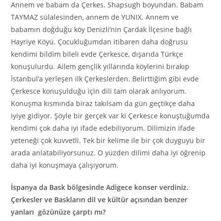
Annem ve babam da Çerkes. Shapsugh boyundan. Babam
TAYMAZ sülalesinden, annem de YUNIX. Annem ve
babamın doğduğu köy Denizli’nin Çardak İlçesine bağlı
Hayriye Köyü. Çocukluğumdan itibaren daha doğrusu
kendimi bildim bileli evde Çerkesce, dışarıda Türkçe
konuşulurdu. Ailem gençlik yıllarında köylerini bırakıp
İstanbul’a yerleşen ilk Çerkeslerden. Belirttiğim gibi evde
Çerkesce konuşulduğu için dili tam olarak anlıyorum.
Konuşma kısmında biraz takılsam da gün geçtikçe daha
iyiye gidiyor. Şöyle bir gerçek var ki Çerkesce konuştuğumda
kendimi çok daha iyi ifade edebiliyorum. Dilimizin ifade
yeteneği çok kuvvetli. Tek bir kelime ile bir çok duyguyu bir
arada anlatabiliyorsunuz. O yüzden dilimi daha iyi öğrenip
daha iyi konuşmaya çalışıyorum.
İspanya da Bask bölgesinde Adigece konser verdiniz.
Çerkesler ve Baskların dil ve kültür açısından benzer
yanları gözünüze çarptı mı?