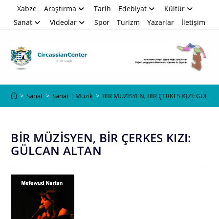
Skip
Xabze
Araştırma
Tarih
Edebiyat
Kültür
to
Sanat
Videolar
Spor
Turizm
Yazarlar
İletişim
content
Blog
>
Sanat
>
Sanat | Müzik
>
BİR MÜZİSYEN, BİR ÇERKES KIZI: GÜLC
BİR MÜZİSYEN, BİR ÇERKES KIZI:
GÜLCAN ALTAN