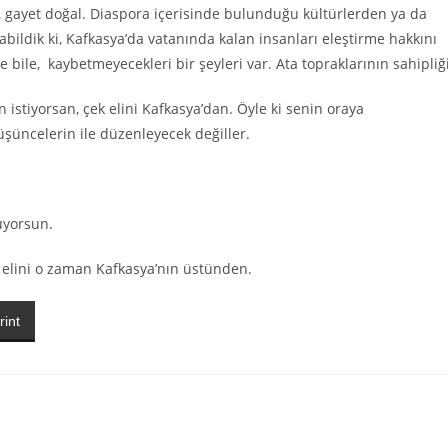
r, gayet doğal. Diaspora içerisinde bulunduğu kültürlerden ya da
bildik ki, Kafkasya’da vatanında kalan insanları eleştirme hakkını
bile, kaybetmeyecekleri bir şeyleri var. Ata topraklarının sahipliği
 istiyorsan, çek elini Kafkasya’dan. Öyle ki senin oraya
üşüncelerin ile düzenleyecek değiller.
üyorsun.
elini o zaman Kafkasya’nın üstünden.
rint