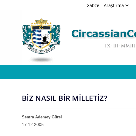
Skip
Xabze
Araştırma
to
content
BİZ NASIL BİR MİLLETİZ?
Semra Ademey
G
ürel
17.12.2005