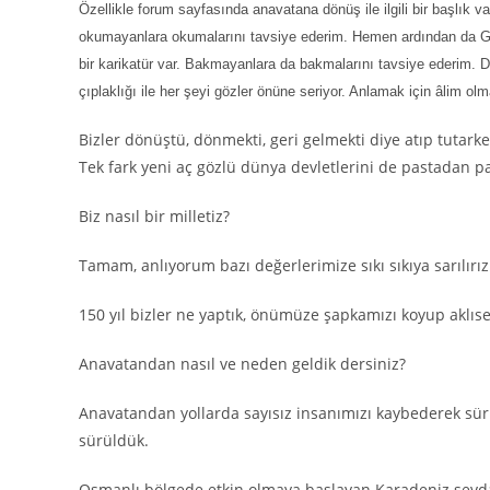
Özellikle forum sayfasında anavatana dönüş ile ilgili bir başlık va
okumayanlara okumalarını tavsiye ederim. Hemen ardından da Ge
bir karikatür var. Bakmayanlara da bakmalarını tavsiye ederim. D
çıplaklığı ile her şeyi gözler önüne seriyor. Anlamak için âlim ol
Bizler dönüştü, dönmekti, geri gelmekti diye atıp tutark
Tek fark yeni aç gözlü dünya devletlerini de pastadan 
Biz nasıl bir milletiz?
Tamam, anlıyorum bazı değerlerimize sıkı sıkıya sarılır
150 yıl bizler ne yaptık, önümüze şapkamızı koyup akl
Anavatandan nasıl ve neden geldik dersiniz?
Anavatandan yollarda sayısız insanımızı kaybederek sür
sürüldük.
Osmanlı bölgede etkin olmaya başlayan Karadeniz sevdalıs