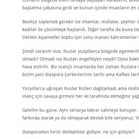
başlatma çabasına girdi ve bunun içinde insanların en za
Basitçe söylemek gerekir ise imamlar, mollalar, şeyhler il
kadılar ile çözülmeye başlandı. Diğer tarafta da buna te
Derken kıyametler koptu işin sonu inanan kahramanlar 
Şimdi sorarım size. Ruslar yüzyıllarca bölgede egemenl
olmadı? Olmadı ise Rusları engelleyen neydi? Oysa baktı
hava estirilir. Biz inançlı insanlarda her zaman Ruslara i
bizim yani diaspora Çerkeslerinin tarihi ama Kafkas tari
Yüzyıllarca uğraşan Ruslar bizleri dağıtamadı ama molla
inanç için savaşa girmesi her iki tarafında ekmeğine ya
Gelelim bu güne. Aynı senaryo tekrar sahneye konuyor. 
farkında olarak ya da olmayarak destek bile veriyoruz. Y
Diasporadan hırslı delikanlılar gidiyor, ne için gidiyor?