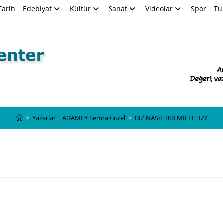
Tarih
Edebiyat
Kültür
Sanat
Videolar
Spor
Tu
Blog
>
Yazarlar | ADAMEY Semra Gürel
>
BİZ NASIL BİR MİLLETİZ?