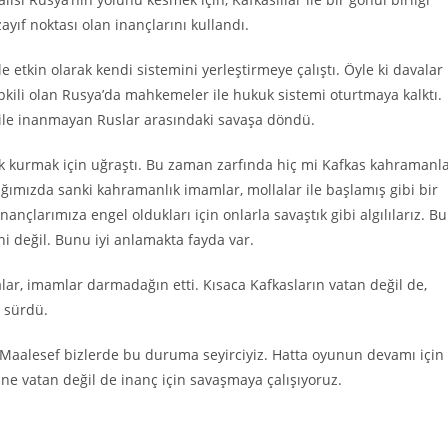
yıf noktası olan inançlarını kullandı.
e etkin olarak kendi sistemini yerleştirmeye çalıştı. Öyle ki davalar
pkili olan Rusya’da mahkemeler ile hukuk sistemi oturtmaya kalktı.
ile inanmayan Ruslar arasındaki savaşa döndü.
ik kurmak için uğraştı. Bu zaman zarfında hiç mi Kafkas kahramanl
ğımızda sanki kahramanlık imamlar, mollalar ile başlamış gibi bir
nançlarımıza engel oldukları için onlarla savaştık gibi algılılarız. Bu
hi değil. Bunu iyi anlamakta fayda var.
lar, imamlar darmadağın etti. Kısaca Kafkasların vatan değil de,
ğ sürdü.
Maalesef bizlerde bu duruma seyirciyiz. Hatta oyunun devamı için
ine vatan değil de inanç için savaşmaya çalışıyoruz.