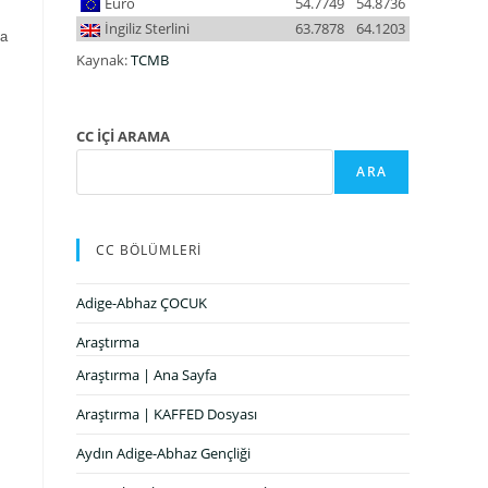
Euro
54.7749
54.8736
İngiliz Sterlini
63.7878
64.1203
ka
Kaynak:
TCMB
CC İÇİ ARAMA
ARA
CC BÖLÜMLERİ
Adige-Abhaz ÇOCUK
Araştırma
Araştırma | Ana Sayfa
Araştırma | KAFFED Dosyası
Aydın Adige-Abhaz Gençliği