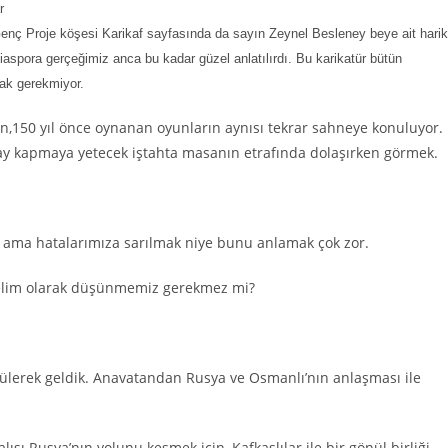
r
nç Proje köşesi Karikaf sayfasında da sayın Zeynel Besleney beye ait hari
iaspora gerçeğimiz anca bu kadar güzel anlatılırdı. Bu karikatür bütün
mak gerekmiyor.
en,150 yıl önce oynanan oyunların aynısı tekrar sahneye konuluyor.
pay kapmaya yetecek iştahta masanın etrafında dolaşırken görmek.
ız ama hatalarımıza sarılmak niye bunu anlamak çok zor.
ıselim olarak düşünmemiz gerekmez mi?
ülerek geldik. Anavatandan Rusya ve Osmanlı’nın anlaşması ile
ı Rusya’nın yolunu kesmek için, Kafkaslılar ile bir gönül birliği