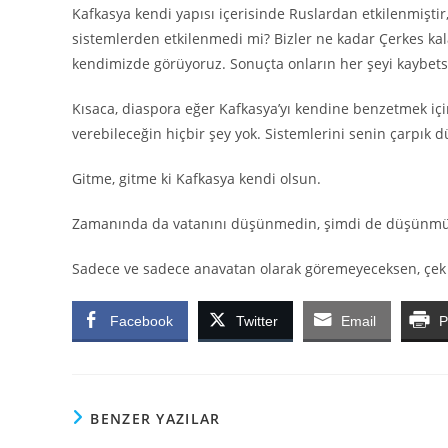
Kafkasya kendi yapısı içerisinde Ruslardan etkilenmişti
sistemlerden etkilenmedi mi? Bizler ne kadar Çerkes kala
kendimizde görüyoruz. Sonuçta onların her şeyi kaybetse 
Kısaca, diaspora eğer Kafkasya’yı kendine benzetmek için
verebileceğin hiçbir şey yok. Sistemlerini senin çarpık d
Gitme, gitme ki Kafkasya kendi olsun.
Zamanında da vatanını düşünmedin, şimdi de düşünm
Sadece ve sadece anavatan olarak göremeyeceksen, çek 
Facebook
Twitter
Email
P
BENZER YAZILAR