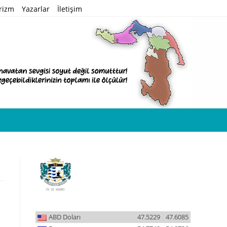
rizm
Yazarlar
İletişim
ABD Doları
47.5229
47.6085