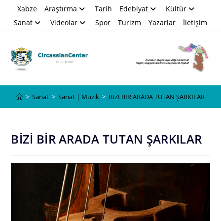
Skip
Xabze
Araştırma
Tarih
Edebiyat
Kültür
to
Sanat
Videolar
Spor
Turizm
Yazarlar
İletişim
content
Blog
>
Sanat
>
Sanat | Müzik
>
BİZİ BİR ARADA TUTAN ŞARKILAR
BİZİ BİR ARADA TUTAN ŞARKILAR