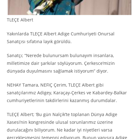
TLEÇE Albert
Yakınlarda TLEÇE Albert Adige Cumhuriyeti Onursal
Sanatçısı sıfatına layık görüldü.
Sanatçı; “Nerede bulunursam bulunayım insanlara,
milletimize dair şarkılar söylüyorum. Çerkesce’mizin
dünyada duyulmasını sağlamak istiyorum” diyor.
NEHAY Tamara, NEFIÇ Çerim, TLEÇE Albert gibi
sanatçılarımız Adigey, Karaçay-Çerkes ve Kabardey-Balkar
cumhuriyetlerinin takdirlerini kazanmış durumdalar.
TLEÇE Albert; ‘Bu gün Nalçik’te toplanan Dünya Adige
Xasesi’nin kongresinde ulusal sorunlarımız üzerine
durulacağını biliyorum. Ne kadar iyi niyetleri varsa
gerçekleşmesini temenni ediyorum. Bunun yanısıra Adige