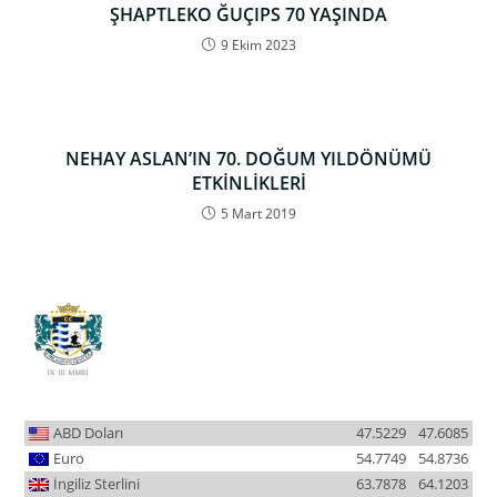
ŞHAPTLEKO ĞUÇIPS 70 YAŞINDA
9 Ekim 2023
NEHAY ASLAN’IN 70. DOĞUM YILDÖNÜMÜ
ETKİNLİKLERİ
5 Mart 2019
ABD Doları
47.5229
47.6085
Euro
54.7749
54.8736
İngiliz Sterlini
63.7878
64.1203