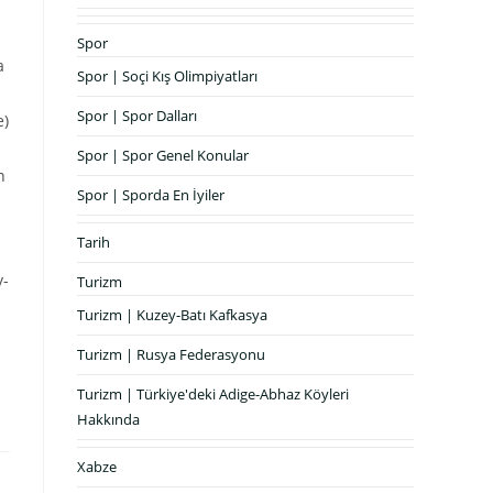
Spor
a
Spor | Soçi Kış Olimpiyatları
Spor | Spor Dalları
e)
Spor | Spor Genel Konular
n
Spor | Sporda En İyiler
Tarih
y-
Turizm
Turizm | Kuzey-Batı Kafkasya
Turizm | Rusya Federasyonu
Turizm | Türkiye'deki Adige-Abhaz Köyleri
Hakkında
Xabze