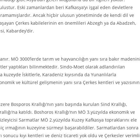
ulustur. Eski zamanlardan beri Kafkasya’yı işgal eden devletlere
uramamışlardır. Ancak hiçbir ulusun yönetiminde de kendi dil ve
 yaşayan Çerkes kabilelerinin en önemlileri Abzegh ya da Abadzeh,
i, Kabardey’dir.
yanır. MÖ 3000’lerde tarım ve hayvancılığın yanı sıra bakır madenin
tler yaptıkları bilinmektedir. Sindo-Moet olarak adlandırılan
 kuzeyde İskitlerle, Karadeniz kıyısında da Yunanlılarla
konomik ve kültürel gelişmenin yanı sıra Çerkes kentleri ve yazısının
re Bosporos Krallığı’nın yanı başında kurulan Sind Krallığı,
allığı’na katıldı. Boshoros Krallığı’nın MÖ 3.yüzyılda ekonomik ve
izleyicisi Sarmatlar MÖ 2.yüzyılda Kuzey Kafkasya topraklarını ele
niç ırmağının kuzeyine sürmeyi başarabildiler. Sarmatlardan sonra
rı sonucu kıyı kentleri ve deniz ticareti yok oldu ve Çerkesler verimli