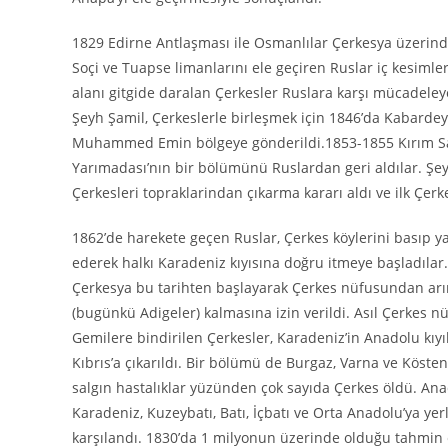
1829 Edirne Antlaşması ile Osmanlılar Çerkesya üzerinde
Soçi ve Tuapse limanlarını ele geçiren Ruslar iç kesimle
alanı gitgide daralan Çerkesler Ruslara karşı mücadeley
Şeyh Şamil, Çerkeslerle birleşmek için 1846’da Kabardey
Muhammed Emin bölgeye gönderildi.1853-1855 Kırım Sav
Yarımadası’nın bir bölümünü Ruslardan geri aldılar. Şe
Çerkesleri topraklarindan çıkarma kararı aldı ve ilk Çerk
1862’de harekete geçen Ruslar, Çerkes köylerini basıp ya
ederek halkı Karadeniz kıyısına doğru itmeye başladılar. 
Çerkesya bu tarihten başlayarak Çerkes nüfusundan arı
(bugünkü Adigeler) kalmasına izin verildi. Asıl Çerkes n
Gemilere bindirilen Çerkesler, Karadeniz’in Anadolu kıyıl
Kıbrıs’a çıkarıldı. Bir bölümü de Burgaz, Varna ve Köstenc
salgın hastalıklar yüzünden çok sayıda Çerkes öldü. Anad
Karadeniz, Kuzeybatı, Batı, İçbatı ve Orta Anadolu’ya yer
karşılandı. 1830’da 1 milyonun üzerinde olduğu tahmin 