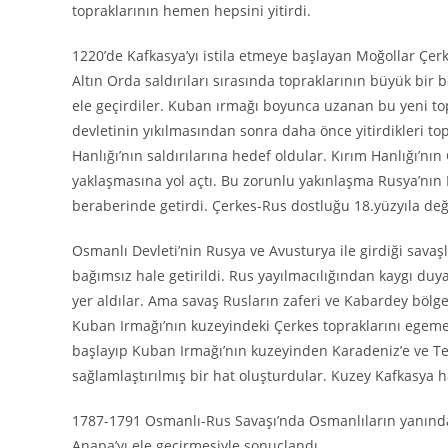
topraklarının hemen hepsini yitirdi.
1220’de Kafkasya’yı istila etmeye başlayan Moğollar Çer
Altın Orda saldırıları sırasında topraklarının büyük bir 
ele geçirdiler. Kuban ırmağı boyunca uzanan bu yeni to
devletinin yıkılmasından sonra daha önce yitirdikleri t
Hanlığı’nın saldırılarına hedef oldular. Kırım Hanlığı’nı
yaklaşmasına yol açtı. Bu zorunlu yakınlaşma Rusya’nın K
beraberinde getirdi. Çerkes-Rus dostluğu 18.yüzyıla de
Osmanlı Devleti’nin Rusya ve Avusturya ile girdiği sava
bağımsız hale getirildi. Rus yayılmacılığından kaygı du
yer aldılar. Ama savaş Rusların zaferi ve Kabardey bölge
Kuban Irmağı’nın kuzeyindeki Çerkes topraklarını egemen
başlayıp Kuban Irmağı’nın kuzeyinden Karadeniz’e ve T
sağlamlaştırılmış bir hat oluşturdular. Kuzey Kafkasya 
1787-1791 Osmanlı-Rus Savaşı’nda Osmanlıların yanında 
Anapa’yı ele geçirmesiyle sonuçlandı.