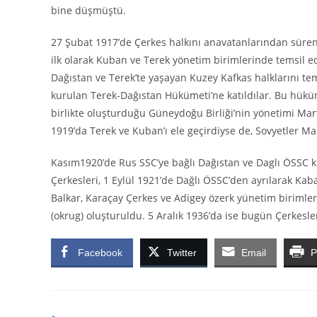
bine düşmüştü.
27 Şubat 1917’de Çerkes halkını anavatanlarından süren R
ilk olarak Kuban ve Terek yönetim birimlerinde temsil ed
Dağıstan ve Terek’te yaşayan Kuzey Kafkas halklarını te
kurulan Terek-Dağıstan Hükümeti’ne katıldılar. Bu hükü
birlikte oluşturduğu Güneydoğu Birliği’nin yönetimi Mart
1919’da Terek ve Kuban’ı ele geçirdiyse de, Sovyetler 
Kasım1920’de Rus SSC’ye bağlı Dağıstan ve Daglı ÖSSC ku
Çerkesleri, 1 Eylül 1921’de Dağlı ÖSSC’den ayrılarak Kab
Balkar, Karaçay Çerkes ve Adigey özerk yünetim birimler
(okrug) oluşturuldu. 5 Aralık 1936’da ise bugün Çerkes
Facebook
Twitter
Email
P