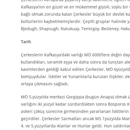
Kafkasya’nın en güzel ve en mükemmel giysili, soylu bir 
bağlı olmak zorunda kalan Çerkesler büyük bir devlet k
kültürlerini kaybetmemişlerdir. Çeşitli gruplar halinde
Bjedugh, Shapsugh, Natukuay, Temirgoy, Besleney, Hakus
Tarih
Çerkeslerin Kafkasya’daki varlığı MÖ 6000’lere değin da
kullandıkları, seramik eşya ve daha sonra da tunçtan ale
kavimlerden geldiği kabul edilen Çerkesler, MÖ 6yüzyılda
komşuydular. İskitler ve Yunanlılarla kurulan ilişkiler, e
ortaya çıkmasını sağladı.
MÖ 5.yüzyılda merkezi Gorgippa (bugün Anapa) olmak üze
varlığını iki yüzyıl kadar sürdürdükten sonra Bosporos Kr
askeri çöküş sürecine girmesinden yararlanan İskitlerin 
geçirdiler. Çerkesler Sarmatları ancak MS 1yüzyılda Ma
4. ve 5.yüzyıllarda Alanlar ve Hunlar geldi. Hun saldırıla