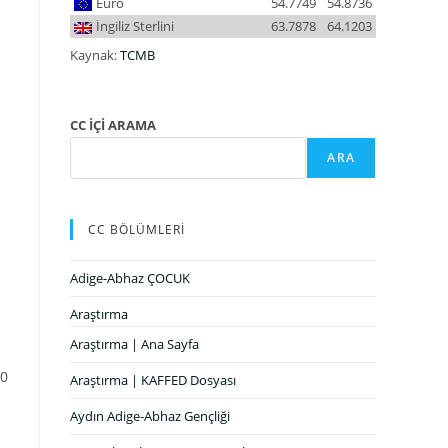
Euro
54.7749
54.8736
İngiliz Sterlini
63.7878
64.1203
Kaynak:
TCMB
CC İÇİ ARAMA
ARA
CC BÖLÜMLERİ
Adige-Abhaz ÇOCUK
Araştırma
Araştırma | Ana Sayfa
00
Araştırma | KAFFED Dosyası
Aydın Adige-Abhaz Gençliği