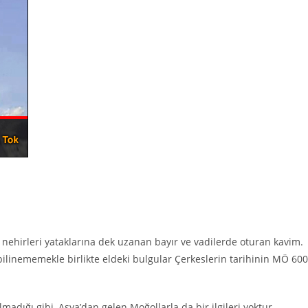
n nehirleri yataklarına dek uzanan bayır ve vadilerde oturan kavim.
bilinememekle birlikte eldeki bulgular Çerkeslerin tarihinin MÖ 60
madığı gibi, Asya’dan gelen Moğollarla da bir ilgileri yoktur.