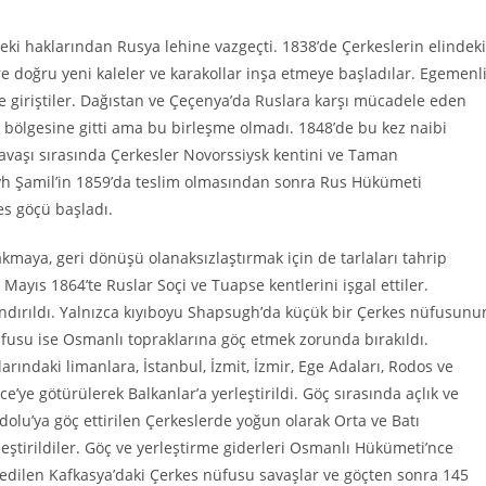
ki haklarından Rusya lehine vazgeçti. 1838’de Çerkeslerin elindeki
re doğru yeni kaleler ve karakollar inşa etmeye başladılar. Egemenl
e giriştiler. Dağıstan ve Çeçenya’da Ruslara karşı mücadele eden
 bölgesine gitti ama bu birleşme olmadı. 1848’de bu kez naibi
aşı sırasında Çerkesler Novorssiysk kentini ve Taman
yh Şamil’in 1859’da teslim olmasından sonra Rus Hükümeti
es göçü başladı.
kmaya, geri dönüşü olanaksızlaştırmak için de tarlaları tahrip
Mayıs 1864’te Ruslar Soçi ve Tuapse kentlerini işgal ettiler.
ndırıldı. Yalnızca kıyıboyu Shapsugh’da küçük bir Çerkes nüfusunu
üfusu ise Osmanlı topraklarına göç etmek zorunda bırakıldı.
arındaki limanlara, İstanbul, İzmit, İzmir, Ege Adaları, Rodos ve
e’ye götürülerek Balkanlar’a yerleştirildi. Göç sırasında açlık ve
olu’ya göç ettirilen Çerkeslerde yoğun olarak Orta ve Batı
leştirildiler. Göç ve yerleştirme giderleri Osmanlı Hükümeti’nce
edilen Kafkasya’daki Çerkes nüfusu savaşlar ve göçten sonra 145