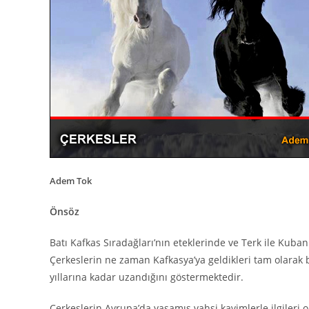
Adem Tok
Önsöz
Batı Kafkas Sıradağları’nın eteklerinde ve Terk ile Kuba
Çerkeslerin ne zaman Kafkasya’ya geldikleri tam olarak 
yıllarına kadar uzandığını göstermektedir.
Çerkeslerin Avrupa’da yaşamış vahşi kavimlerle ilgileri ol