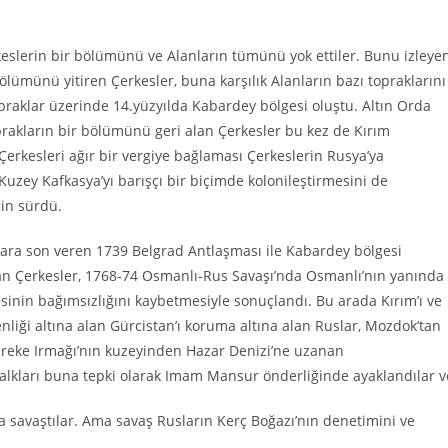
keslerin bir bölümünü ve Alanların tümünü yok ettiler. Bunu izleye
bölümünü yitiren Çerkesler, buna karşılık Alanların bazı topraklarını
praklar üzerinde 14.yüzyılda Kabardey bölgesi oluştu. Altın Orda
oprakların bir bölümünü geri alan Çerkesler bu kez de Kırım
n Çerkesleri ağır bir vergiye bağlaması Çerkeslerin Rusya’ya
uzey Kafkasya’yı barışçı bir biçimde kolonileştirmesini de
ğin sürdü.
şlara son veren 1739 Belgrad Antlaşması ile Kabardey bölgesi
yan Çerkesler, 1768-74 Osmanlı-Rus Savaşı’nda Osmanlı’nın yanında
sinin bağımsızlığını kaybetmesiyle sonuçlandı. Bu arada Kırım’ı ve
liği altına alan Gürcistan’ı koruma altına alan Ruslar, Mozdok’tan
ereke Irmağı’nın kuzeyinden Hazar Denizi’ne uzanan
halkları buna tepki olarak Imam Mansur önderliğinde ayaklandılar v
savaştılar. Ama savaş Rusların Kerç Boğazı’nın denetimini ve