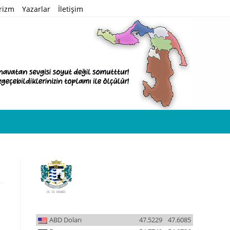
rizm
Yazarlar
İletişim
ABD Doları
47.5229
47.6085