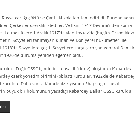
usya çarlığı çöktü ve Çar II. Nikola tahttan indirildi. Bundan sonr
ilen Çerkesler özerklik istediler. Ve Ekim 1917 Devrimi’nden sonra
msil etmek üzere 1 Aralık 1917’de Vladikavkaz’da (bugün Orkonikidz
metin, Sovyetleri tanımayan Kuban ve Don yerel hükümetleri ile
 1918’de Sovyetlere geçti. Sovyetlere karşı çarpışan general Deniki
Mart 1920’de duruma yeniden egemen oldu.
ruldu. Dağlı ÖSSC içinde bir ulusal il (okrug) oluşturan Kabardey
ardey özerk yönetim birimini (oblast) kurdular. 1922’de de Kabarde
i kuruldu. Daha sonra Karadeniz kıyısında Shapsugh Ulusal il
lerin büyük bir bölümünün yasadığı Kabardey-Balkar ÖSSC kuruldu.
rint