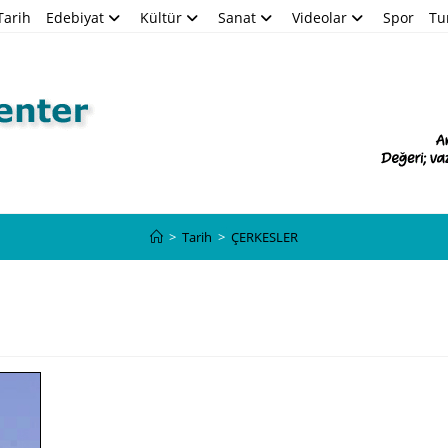
Tarih
Edebiyat
Kültür
Sanat
Videolar
Spor
Tu
Blog
>
Tarih
>
ÇERKESLER