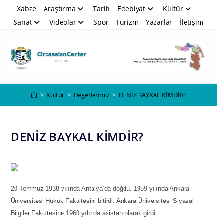
Skip
Xabze
Araştırma
Tarih
Edebiyat
Kültür
to
Sanat
Videolar
Spor
Turizm
Yazarlar
İletişim
content
Blog
>
Kültür
>
Değerlerimiz
>
DENİZ BAYKAL KİMDİR?
DENİZ BAYKAL KİMDİR?
20 Temmuz 1938 yılında Antalya’da doğdu. 1959 yılında Ankara
Üniversitesi Hukuk Fakültesini bitirdi. Ankara Üniversitesi Siyasal
Bilgiler Fakültesine 1960 yılında asistan olarak girdi.