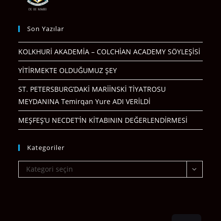
Son Yazılar
KOLKHURİ AKADEMİA – COLCHİAN ACADEMY SÖYLEŞİSİ
YİTİRMEKTE OLDUĞUMUZ ŞEY
ST. PETERSBURG’DAKİ MARİİNSKİ TİYATROSU
MEYDANINA Temirqan Yure ADI VERİLDİ
MEŞFEŞ’U NECDET’İN KİTABININ DEĞERLENDİRMESİ
Kategoriler
Kategoriler
Kategori seçin