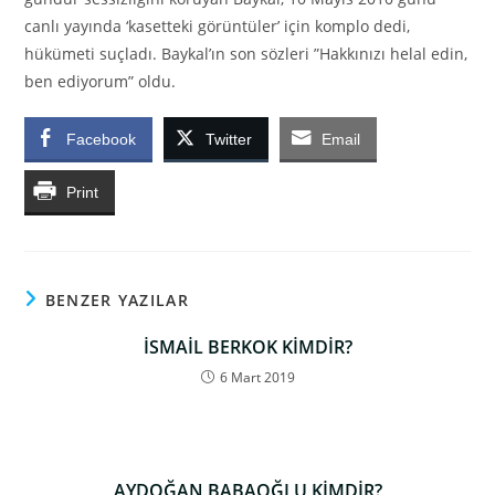
canlı yayında ‘kasetteki görüntüler’ için komplo dedi,
hükümeti suçladı. Baykal’ın son sözleri ”Hakkınızı helal edin,
ben ediyorum” oldu.
Facebook
Twitter
Email
Print
BENZER YAZILAR
İSMAİL BERKOK KİMDİR?
6 Mart 2019
AYDOĞAN BABAOĞLU KİMDİR?