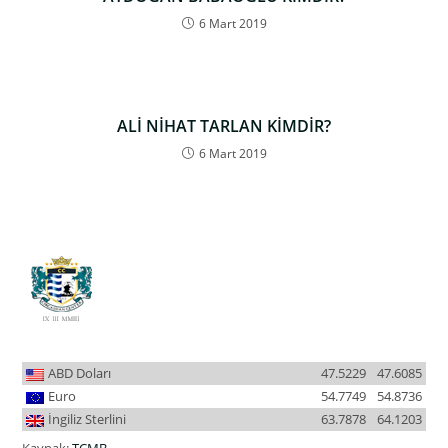
6 Mart 2019
ALİ NİHAT TARLAN KİMDİR?
6 Mart 2019
ABD Doları
47.5229
47.6085
Euro
54.7749
54.8736
İngiliz Sterlini
63.7878
64.1203