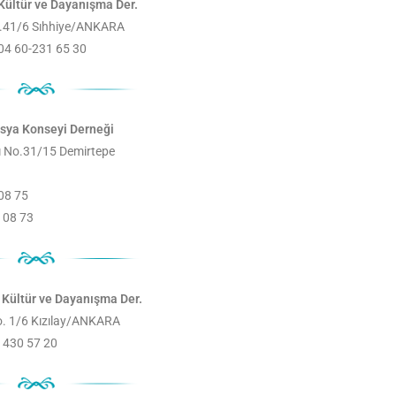
 Kültür ve Dayanışma Der.
o.41/6 Sıhhiye/ANKARA
 04 60-231 65 30
asya Konseyi Derneği
ı No.31/15 Demirtepe
 08 75
 08 73
Kültür ve Dayanışma Der.
o. 1/6 Kızılay/ANKARA
2 430 57 20