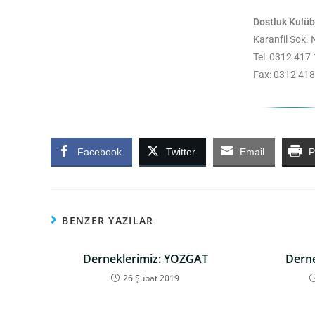
Dostluk Kulüb
Karanfil Sok.
Tel: 0312 417
Fax: 0312 418
Facebook
Twitter
Email
P
BENZER YAZILAR
Derneklerimiz: YOZGAT
Derne
26 Şubat 2019