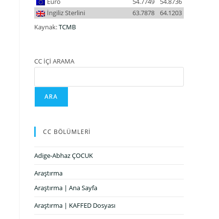
Euro
54.7749
54.8736
İngiliz Sterlini
63.7878
64.1203
Kaynak:
TCMB
CC İÇİ ARAMA
ARA
CC BÖLÜMLERİ
Adige-Abhaz ÇOCUK
Araştırma
Araştırma | Ana Sayfa
Araştırma | KAFFED Dosyası