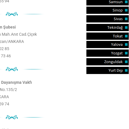
 65 94
an Şubesi
n Mah.Anıt Cad.Çiçek
incan/ANKARA
 02 85
 73 46
e Dayanışma Vakfı
 No.135/2
NKARA
 59 74