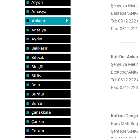
Şenyuva Meriç
Beştepe/ANK
Tel: 0312 222
Fax: 0312 221
Kaf-Der Anka
Şenyuva Meriç
Beştepe/ANK
Tel: 0312 222
Fax: 0312 223
Kafkas Gençle
Burç Mah.Sor
Şentepe/ANK