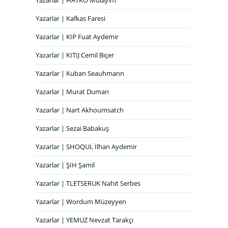
Yazarlar | HATKO Mülayim
Yazarlar | Kafkas Faresi
Yazarlar | KIP Fuat Aydemir
Yazarlar | KITIJ Cemil Biçer
Yazarlar | Kuban Seauhmann
Yazarlar | Murat Duman
Yazarlar | Nart Akhoumsatch
Yazarlar | Sezai Babakuş
Yazarlar | SHOQUL İlhan Aydemir
Yazarlar | ŞIH Şamil
Yazarlar | TLETSERUK Nahit Serbes
Yazarlar | Wordum Müzeyyen
Yazarlar | YEMUZ Nevzat Tarakçı