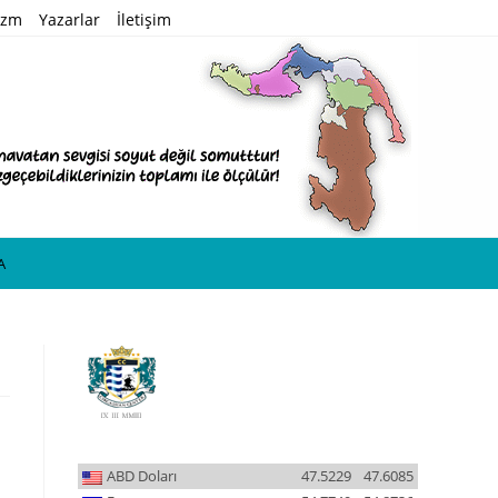
izm
Yazarlar
İletişim
A
ABD Doları
47.5229
47.6085