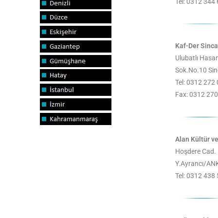
Tel: 0312 344
Kaf-Der Sinc
Ulubatlı Hasa
Sok.No.10 S
Tel: 0312 272
Fax: 0312 270
Alan Kültür v
Hoşdere Cad.
Y.Ayrancı/A
Tel: 0312 438