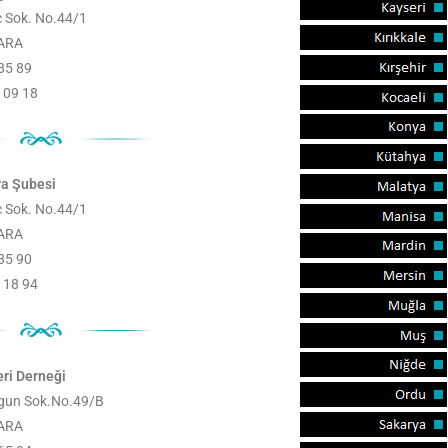
 Sok. No.44/1
ARA
 85 89
 09 18
ra Şubesi
 Sok. No.44/1
ARA
 85 90
 18 94
ri Derneği
gun Sok.No.49/B
ARA