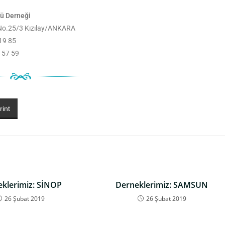
ü Derneği
 No.25/3 Kızılay/ANKARA
 19 85
 57 59
rint
klerimiz: SİNOP
Derneklerimiz: SAMSUN
26 Şubat 2019
26 Şubat 2019