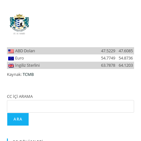
ABD Doları
47.5229
47.6085
Euro
54.7749
54.8736
İngiliz Sterlini
63.7878
64.1203
Kaynak:
TCMB
CC İÇİ ARAMA
ARA