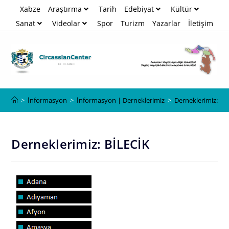
Xabze
Araştırma
Tarih
Edebiyat
Kültür
Sanat
Videolar
Spor
Turizm
Yazarlar
İletişim
Blog
>
İnformasyon
>
İnformasyon | Derneklerimiz
>
Derneklerimiz: Bİ
Derneklerimiz: BİLECİK