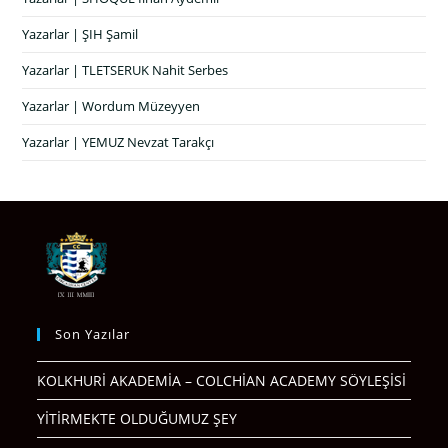
Yazarlar | ŞIH Şamil
Yazarlar | TLETSERUK Nahit Serbes
Yazarlar | Wordum Müzeyyen
Yazarlar | YEMUZ Nevzat Tarakçı
Son Yazılar
KOLKHURİ AKADEMİA – COLCHİAN ACADEMY SÖYLEŞİSİ
YİTİRMEKTE OLDUĞUMUZ ŞEY