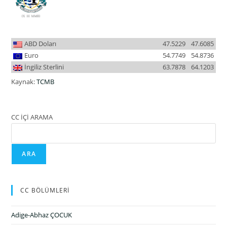
ABD Doları
47.5229
47.6085
Euro
54.7749
54.8736
İngiliz Sterlini
63.7878
64.1203
Kaynak:
TCMB
CC İÇİ ARAMA
ARA
CC BÖLÜMLERİ
Adige-Abhaz ÇOCUK