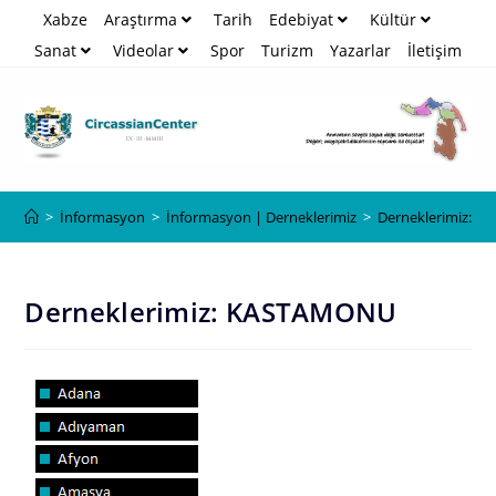
Xabze
Araştırma
Tarih
Edebiyat
Kültür
Sanat
Videolar
Spor
Turizm
Yazarlar
İletişim
Blog
>
İnformasyon
>
İnformasyon | Derneklerimiz
>
Derneklerimiz: 
Derneklerimiz: KASTAMONU