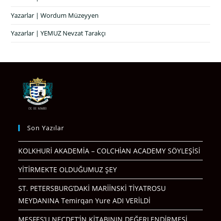
Yazarlar | Wordum Müzeyyen
Yazarlar | YEMUZ Nevzat Tarakçı
Son Yazılar
KOLKHURİ AKADEMİA – COLCHİAN ACADEMY SÖYLEŞİSİ
YİTİRMEKTE OLDUĞUMUZ ŞEY
ST. PETERSBURG’DAKİ MARİİNSKİ TİYATROSU
MEYDANINA Temirqan Yure ADI VERİLDİ
MEŞFEŞ’U NECDET’İN KİTABININ DEĞERLENDİRMESİ