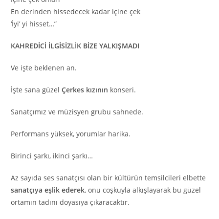
En derinden hissedecek kadar içine çek
‘İyi’ yi hisset…”
KAHREDİCİ İLGİSİZLİK BİZE YALKIŞMADI
Ve işte beklenen an.
İşte sana güzel
Çerkes kızının
konseri.
Sanatçımız ve müzisyen grubu sahnede.
Performans yüksek, yorumlar harika.
Birinci şarkı, ikinci şarkı…
Az sayıda ses sanatçısı olan bir kültürün temsilcileri elbette
sanatçıya eşlik ederek
, onu coşkuyla alkışlayarak bu güzel
ortamın tadını doyasıya çıkaracaktır.