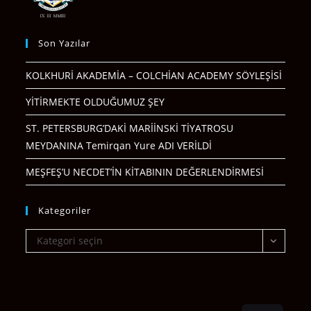
Son Yazılar
KOLKHURİ AKADEMİA – COLCHİAN ACADEMY SÖYLEŞİSİ
YİTİRMEKTE OLDUĞUMUZ ŞEY
ST. PETERSBURG’DAKİ MARİİNSKİ TİYATROSU
MEYDANINA Temirqan Yure ADI VERİLDİ
MEŞFEŞ’U NECDET’İN KİTABININ DEĞERLENDİRMESİ
Kategoriler
Kategoriler
Kategori seçin