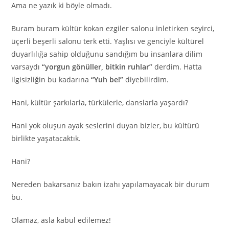
Ama ne yazık ki böyle olmadı.
Buram buram kültür kokan ezgiler salonu inletirken seyirci,
üçerli beşerli salonu terk etti. Yaşlısı ve genciyle kültürel
duyarlılığa sahip olduğunu sandığım bu insanlara dilim
varsaydı
“yorgun gönüller, bitkin ruhlar”
derdim. Hatta
ilgisizliğin bu kadarına
“Yuh be!”
diyebilirdim.
Hani, kültür şarkılarla, türkülerle, danslarla yaşardı?
Hani yok oluşun ayak seslerini duyan bizler, bu kültürü
birlikte yaşatacaktık.
Hani?
Nereden bakarsanız bakın izahı yapılamayacak bir durum
bu.
Olamaz, asla kabul edilemez!