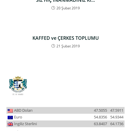
SİZ HİÇ İNANMADINIZ Kİ…
20 Şubat 2019
KAFFED ve ÇERKES TOPLUMU
21 Şubat 2019
ABD Doları
47.5055
47.5911
Euro
54.8356
54.9344
İngiliz Sterlini
63.8407
64.1736