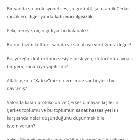
Bir yanda şu profesyonel ses, şu görüntü, şu otantik Çerkes
müzikleri, diğer yanda
kahredici ilgisizlik.
Peki, nereye, niçin gidiyor bu kalabalık?
Bu mu bizim kültüre, sanata ve sanatçıya verdiğimiz değer?
Bu, yüreğini kültürünün sesiyle besleyen, kültürünün aynası
bir genç sanatçıya yapılır mı?
Allah aşkına
“Xabze”
mizin neresinde var böylesi bir
davranış?
Salonda kalan protokolün ve Çerkes olmayan kişilerin
Çerkes toplumu ve bu toplumun
sanat hassasiyeti (!)
karşısında neler düşündüğünü düşünmek bile
istemiyorum?
Yoksa “Yemek yemek sanat değil mi kardeşim!” mi diyoruz.