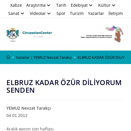
Skip
Xabze
Araştırma
Tarih
Edebiyat
Kültür
to
Sanat
Videolar
Spor
Turizm
Yazarlar
İletişim
content
Blog
>
Yazarlar | YEMUZ Nevzat Tarakçı
>
ELBRUZ KADAR ÖZÜR DİLİYO
ELBRUZ KADAR ÖZÜR DİLİYORUM
SENDEN
YEMUZ Nevzat Tarakçı
04
.
01
.201
2
Aralık ayının son haftası.