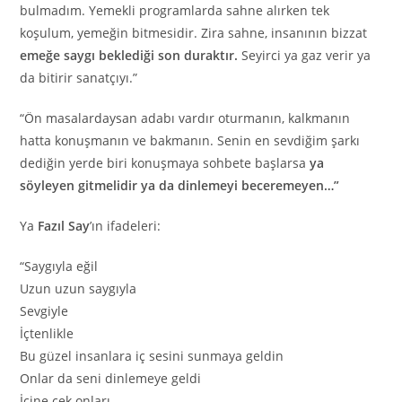
bulmadım. Yemekli programlarda sahne alırken tek
koşulum, yemeğin bitmesidir. Zira sahne, insanının bizzat
emeğe saygı beklediği son duraktır.
Seyirci ya gaz verir ya
da bitirir sanatçıyı.”
“Ön masalardaysan adabı vardır oturmanın, kalkmanın
hatta konuşmanın ve bakmanın. Senin en sevdiğim şarkı
dediğin yerde biri konuşmaya sohbete başlarsa
ya
söyleyen gitmelidir ya da dinlemeyi beceremeyen…”
Ya
Fazıl Say
’ın ifadeleri:
“Saygıyla eğil
Uzun uzun saygıyla
Sevgiyle
İçtenlikle
Bu güzel insanlara iç sesini sunmaya geldin
Onlar da seni dinlemeye geldi
İçine çek onları