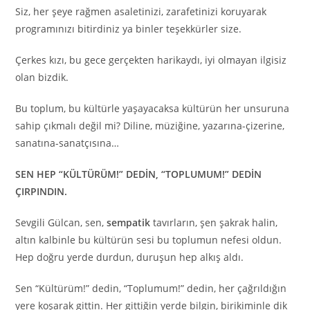
Siz, her şeye rağmen asaletinizi, zarafetinizi koruyarak
programınızı bitirdiniz ya binler teşekkürler size.
Çerkes kızı, bu gece gerçekten harikaydı, iyi olmayan ilgisiz
olan bizdik.
Bu toplum, bu kültürle yaşayacaksa kültürün her unsuruna
sahip çıkmalı değil mi? Diline, müziğine, yazarına-çizerine,
sanatına-sanatçısına…
SEN HEP “KÜLTÜRÜM!” DEDİN, “TOPLUMUM!” DEDİN
ÇIRPINDIN.
Sevgili Gülcan, sen,
sempatik
tavırların, şen şakrak halin,
altın kalbinle bu kültürün sesi bu toplumun nefesi oldun.
Hep doğru yerde durdun, duruşun hep alkış aldı.
Sen “Kültürüm!” dedin, “Toplumum!” dedin, her çağrıldığın
yere koşarak gittin. Her gittiğin yerde bilgin, birikiminle dik