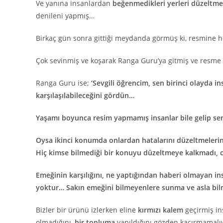
Ve yanına insanlardan
beğenmedikleri yerleri düzeltme
denileni yapmış…
Birkaç gün sonra gittiği meydanda görmüş ki, resmine hi
Çok sevinmiş ve koşarak Ranga Guru’ya gitmiş ve resme
Ranga Guru ise;
‘Sevgili öğrencim, sen
birinci olayda
in
karşılaşılabileceğini gördün…
Yaşamı boyunca resim yapmamış insanlar bile gelip sen
Oysa ikinci konumda onlardan hatalarını düzeltmelerini i
Hiç kimse bilmediği bir konuyu düzeltmeye kalkmadı,
Emeğinin karşılığını, ne yaptığından haberi olmayan in
yoktur… Sakın emeğini bilmeyenlere sunma ve asla bi
Bizler bir ürünü izlerken eline
kırmızı kalem
geçirmiş in
olmadığını,
bir topluma
yapıldığını gözden kaçırmamalıy