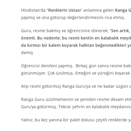
Hindistan’da “
Renklerin Ustası
” anlamına gelen
Ranga 
yapmış ve ona götürüp değerlendirmesini rica etmiş.
Guru, resme bakmış ve öğrencisine dönerek; “
Sen artık
önemli. Bu nedenle; bu resmi kentin en kalabalık mey
da kırmızı bir kalem koyarak halktan beğenmedikleri ye
demiş
Öğrencisi denileni yapmış. Birkaç gün sonra resme bakm
görünmüyor. Çok üzülmüş. Emeğini ve yüreğini koyarak ya
Alıp resmi götürmüş Ranga Guru’ya ve ne kadar üzgün o
Ranga Guru üzülmemesini ve yeniden resme devam etme
Guru’ya götürmüş. Tekrar şehrin en kalabalık meydanı
Yalnız, bu kez yanına bir palet dolusu çeşitli renklerde ya