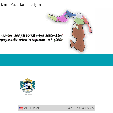
rizm
Yazarlar
İletişim
ABD Doları
47.5229
47.6085