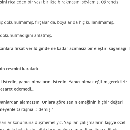
sini
rica eden bir yazı birlikte bırakmasını söylemiş. Öğrencisi
ç dokunulmamış, fırçalar da, boyalar da hiç kullanılmamış..
 dokunulmadığını anlatmış.
sanlara fırsat verildiğinde ne kadar acımasız bir eleştiri sağanağı i
in resmini karaladı.
stedin, yapıcı olmalarını istedin. Yapıcı olmak eğitim gerektirir.
 cesaret edemedi…
sanlardan alamazsın. Onlara göre senin emeğinin hiçbir değeri
lmeyenle tartışma…’
demiş.’’
sanlar konumuna düşmemeliyiz. Yapılan çalışmaların
kişiye özel
ız. Hele hele bizim gibi darmadağın olmuş, lime lime edilmiş