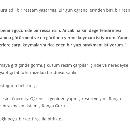
Guru
adlı bir ressam yaşarmış. Bir gün öğrencilerinden biri, bir res
, benim gözümde bir ressamsın. Ancak halkın değerlendirmesi
danına götürmeni ve en görünen yerine koymanı istiyorum. Yanın
rlere çarpı koymalarını rica eden bir yazı bırakmanı istiyorum
. “
aya gittiğinde görmüş ki, tüm resim çarpılar içinde ve neredeyse
ptığı tablo kırmızıdan bir duvar sanki..
lduğunu belirtmiş.
sini önermiş. Öğrencisi yeniden yapmış resmi ve yine Ranga
na bırakmasını istemiş Ranga Guru…
ğlı boya, birkaç fırça ile birlikte…