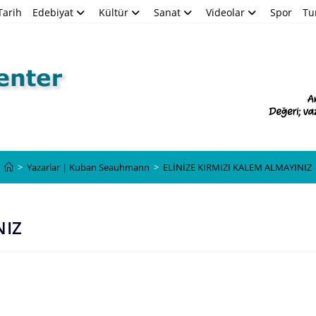
Tarih
Edebiyat
Kültür
Sanat
Videolar
Spor
Tu
Blog
>
Yazarlar | Kuban Seauhmann
>
ELİNİZE KIRMIZI KALEM ALMAYINIZ
NIZ