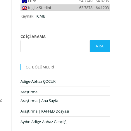
Euro
54.7749
54.8736
İngiliz Sterlini
63.7878
64.1203
Kaynak:
TCMB
r
CC İÇİ ARAMA
ARA
CC BÖLÜMLERİ
Adige-Abhaz ÇOCUK
Araştırma
a
a;
Araştırma | Ana Sayfa
Araştırma | KAFFED Dosyası
Aydın Adige-Abhaz Gençliği