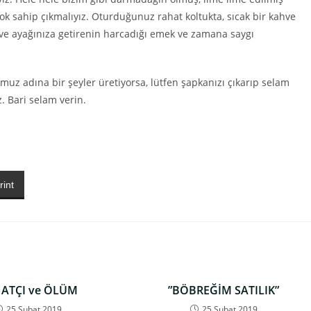
k sahip çıkmalıyız. Oturduğunuz rahat koltukta, sıcak bir kahve
 ve ayağınıza getirenin harcadığı emek ve zamana saygı
mumuz adına bir şeyler üretiyorsa, lütfen şapkanızı çıkarıp selam
z. Bari selam verin.
rint
ATÇI ve ÖLÜM
”BÖBREĞİM SATILIK”
25 Şubat 2019
25 Şubat 2019