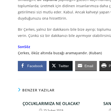
toplumlarda; üretmek için didinen insanlarımıza daha ço
getirilmesi sizi mutlu eder. Kabul. Ancak kahveyi yapan
duyduğunuzu ona hissettirin.
Bir Çerkes, yalnız bir dakikasını bile bize ayırıp; toplu
verin. Çünkü siz bir dakikanızı bile ayırmıyor olabilirsini
SonSöz
Çerkes, öküz altında buzağı aramayandır. (Kuban)
Facebook
Twitter
Email
P
BENZER YAZILAR
ÇOCUKLARIMIZA NE OLACAK?
SAN
25 Şubat 2019