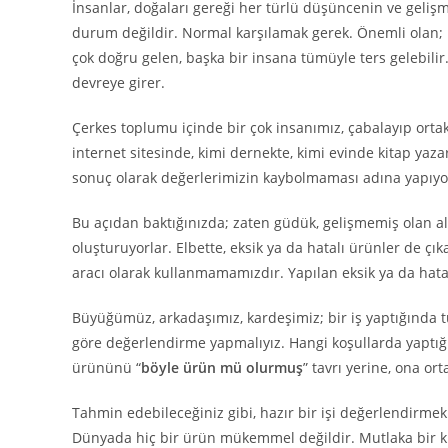
İnsanlar, doğaları gereği her türlü düşüncenin ve gelişm
durum değildir. Normal karşılamak gerek. Önemli olan; 
çok doğru gelen, başka bir insana tümüyle ters gelebilir
devreye girer.
Çerkes toplumu içinde bir çok insanımız, çabalayıp ort
internet sitesinde, kimi dernekte, kimi evinde kitap yazar
sonuç olarak değerlerimizin kaybolmaması adına yapıyo
Bu açıdan baktığınızda; zaten güdük, gelişmemiş olan al
oluşturuyorlar. Elbette, eksik ya da hatalı ürünler de çık
aracı olarak kullanmamamızdır. Yapılan eksik ya da hata
Büyüğümüz, arkadaşımız, kardeşimiz; bir iş yaptığında t
göre değerlendirme yapmalıyız. Hangi koşullarda yaptığı
ürününü “
böyle ürün mü olurmuş
” tavrı yerine, ona o
Tahmin edebileceğiniz gibi, hazır bir işi değerlendirm
Dünyada hiç bir ürün mükemmel değildir. Mutlaka bir kul