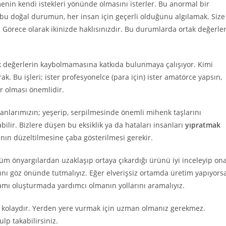
enin kendi istekleri yönünde olmasını isterler. Bu anormal bir
bu doğal durumun, her insan için geçerli olduğunu algılamak. Size
. Görece olarak ikinizde haklısınızdır. Bu durumlarda ortak değerle
ak değerlerin kaybolmamasına katkıda bulunmaya çalışıyor. Kimi
ak. Bu işleri; ister profesyonelce (para için) ister amatörce yapsın,
r olması önemlidir.
anlarımızın; yeşerip, serpilmesinde önemli mihenk taşlarını
abilir. Bizlere düşen bu eksiklik ya da hataları insanları
yıpratmak
nın düzeltilmesine çaba gösterilmesi gerekir.
üm önyargılardan uzaklaşıp ortaya çıkardığı ürünü iyi inceleyip on
nı göz önünde tutmalıyız. Eğer elverişsiz ortamda üretim yapıyors
rtamı oluşturmada yardımcı olmanın yollarını aramalıyız.
ek kolaydır. Yerden yere vurmak için uzman olmanız gerekmez.
p takabilirsiniz.