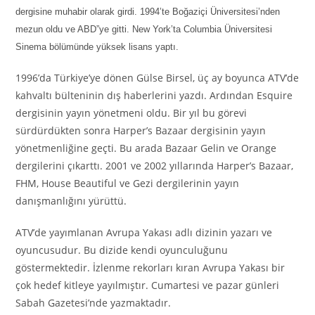
dergisine muhabir olarak girdi. 1994’te Boğaziçi Üniversitesi’nden
mezun oldu ve ABD”ye gitti. New York’ta Columbia Üniversitesi
Sinema bölümünde yüksek lisans yaptı.
1996’da Türkiye’ye dönen Gülse Birsel, üç ay boyunca ATV’de
kahvaltı bülteninin dış haberlerini yazdı. Ardından Esquire
dergisinin yayın yönetmeni oldu. Bir yıl bu görevi
sürdürdükten sonra Harper’s Bazaar dergisinin yayın
yönetmenliğine geçti. Bu arada Bazaar Gelin ve Orange
dergilerini çıkarttı. 2001 ve 2002 yıllarında Harper’s Bazaar,
FHM, House Beautiful ve Gezi dergilerinin yayın
danışmanlığını yürüttü.
ATV’de yayımlanan Avrupa Yakası adlı dizinin yazarı ve
oyuncusudur. Bu dizide kendi oyunculuğunu
göstermektedir. İzlenme rekorları kıran Avrupa Yakası bir
çok hedef kitleye yayılmıştır. Cumartesi ve pazar günleri
Sabah Gazetesi’nde yazmaktadır.