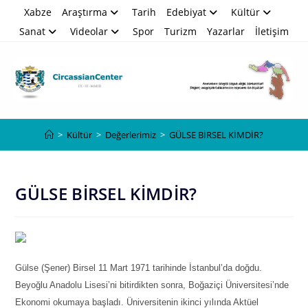
Skip
Xabze
Araştırma
Tarih
Edebiyat
Kültür
to
Sanat
Videolar
Spor
Turizm
Yazarlar
İletişim
content
Blog
>
Kültür
>
Değerlerimiz
>
GÜLSE BİRSEL KİMDİR?
GÜLSE BİRSEL KİMDİR?
Gülse (Şener) Birsel 11 Mart 1971 tarihinde İstanbul’da doğdu.
Beyoğlu Anadolu Lisesi’ni bitirdikten sonra, Boğaziçi Üniversitesi’nde
Ekonomi okumaya başladı. Üniversitenin ikinci yılında Aktüel