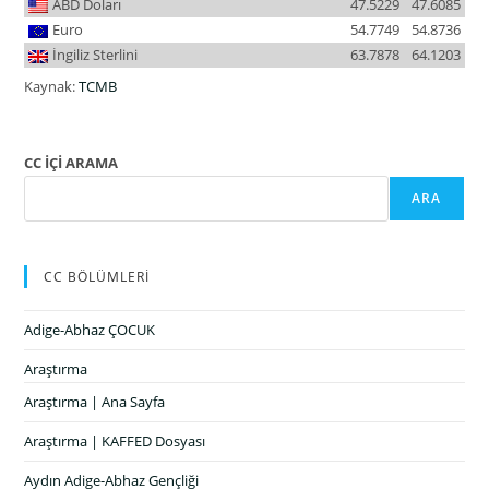
ABD Doları
47.5229
47.6085
Euro
54.7749
54.8736
İngiliz Sterlini
63.7878
64.1203
Kaynak:
TCMB
CC İÇİ ARAMA
ARA
CC BÖLÜMLERİ
Adige-Abhaz ÇOCUK
Araştırma
Araştırma | Ana Sayfa
Araştırma | KAFFED Dosyası
Aydın Adige-Abhaz Gençliği