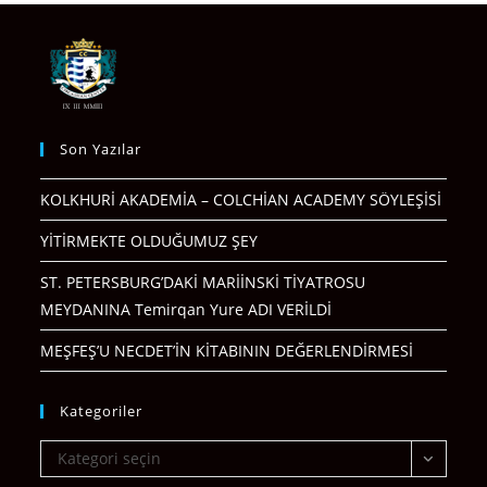
Son Yazılar
KOLKHURİ AKADEMİA – COLCHİAN ACADEMY SÖYLEŞİSİ
YİTİRMEKTE OLDUĞUMUZ ŞEY
ST. PETERSBURG’DAKİ MARİİNSKİ TİYATROSU
MEYDANINA Temirqan Yure ADI VERİLDİ
MEŞFEŞ’U NECDET’İN KİTABININ DEĞERLENDİRMESİ
Kategoriler
Kategoriler
Kategori seçin