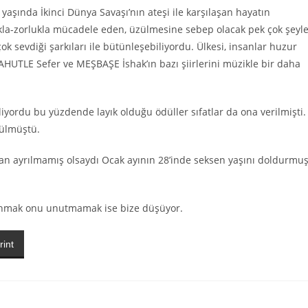
aşında İkinci Dünya Savaşı’nın ateşi ile karşılaşan hayatın
oklukla-zorlukla mücadele eden, üzülmesine sebep olacak pek çok şeyl
 sevdiği şarkıları ile bütünleşebiliyordu. Ülkesi, insanlar huzur
YAHUTLE Sefer ve MEŞBAŞE İshak’ın bazı şiirlerini müzikle bir daha
iyordu bu yüzdende layık olduğu ödüller sıfatlar da ona verilmişti.
rülmüştü.
an ayrılmamış olsaydı Ocak ayının 28’inde seksen yaşını doldurmu
 anmak onu unutmamak ise bize düşüyor.
rint