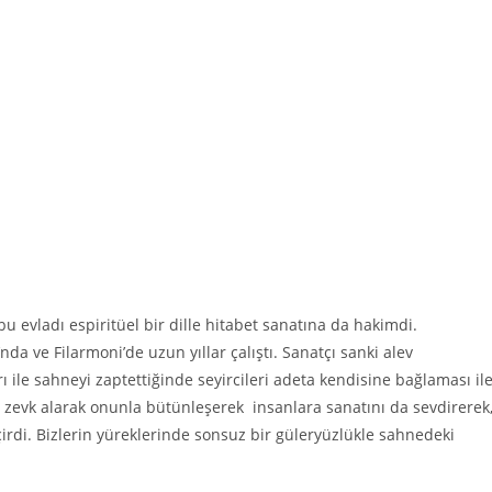
u evladı espiritüel bir dille hitabet sanatına da hakimdi.
 ve Filarmoni’de uzun yıllar çalıştı. Sanatçı sanki alev
arı ile sahneyi zaptettiğinde seyircileri adeta kendisine bağlaması il
zevk alarak onunla bütünleşerek insanlara sanatını da sevdirerek
irdi. Bizlerin yüreklerinde sonsuz bir güleryüzlükle sahnedeki