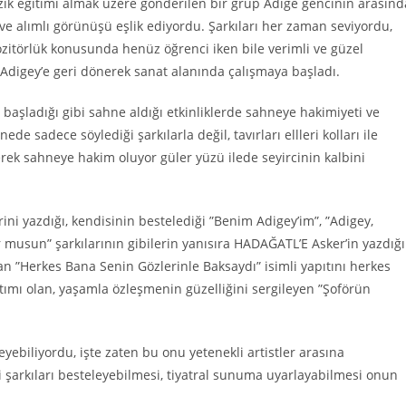
ik eğitimi almak üzere gönderilen bir grup Adige gencinin arasınd
i ve alımlı görünüşü eşlik ediyordu. Şarkıları her zaman seviyordu,
zitörlük konusunda henüz öğrenci iken bile verimli ve güzel
i Adigey’e geri dönerek sanat alanında çalışmaya başladı.
aşladığı gibi sahne aldığı etkinliklerde sahneye hakimiyeti ve
 sadece söylediği şarkılarla değil, tavırları ellleri kolları ile
rerek sahneye hakim oluyor güler yüzü ilede seyircinin kalbini
ini yazdığı, kendisinin bestelediği ”Benim Adigey’im”, ”Adigey,
musun” şarkılarının gibilerin yanısıra HADAĞATL’E Asker’in yazdığı
an ”Herkes Bana Senin Gözlerinle Baksaydı” isimli yapıtını herkes
nlatımı olan, yaşamla özleşmenin güzelliğini sergileyen ”Şoförün
eyebiliyordu, işte zaten bu onu yetenekli artistler arasına
i şarkıları besteleyebilmesi, tiyatral sunuma uyarlayabilmesi onun