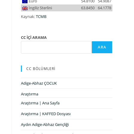
Euro
54.8100
54.9087
İngiliz Sterlini
63.8450
64.1778
Kaynak:
TCMB
CC İÇİ ARAMA
ARA
CC BÖLÜMLERİ
Adige-Abhaz ÇOCUK
Araştırma
Araştırma | Ana Sayfa
Araştırma | KAFFED Dosyası
Aydın Adige-Abhaz Gençliği