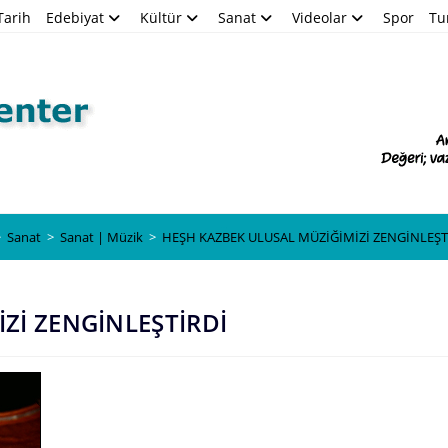
Tarih
Edebiyat
Kültür
Sanat
Videolar
Spor
Tu
Blog
>
Sanat
>
Sanat | Müzik
>
HEŞH KAZBEK ULUSAL MÜZİĞİMİZİ ZENGİNLEŞT
Zİ ZENGİNLEŞTİRDİ