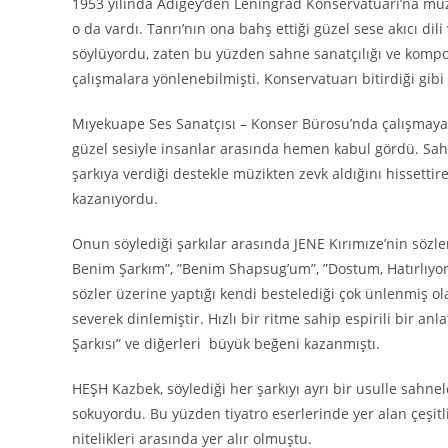
1953 yılında Adigey’den Leningrad Konservatuarı’na müz
o da vardı. Tanrı’nın ona bahş ettiği güzel sese akıcı dil
söylüyordu, zaten bu yüzden sahne sanatçılığı ve kompo
çalışmalara yönlenebilmişti. Konservatuarı bitirdiği gib
Mıyekuape Ses Sanatçısı – Konser Bürosu’nda çalışmaya b
güzel sesiyle insanlar arasında hemen kabul gördü. Sahnede
şarkıya verdiği destekle müzikten zevk aldığını hissetti
kazanıyordu.
Onun söylediği şarkılar arasında JENE Kırımıze’nin sözler
Benim Şarkım”, ”Benim Shapsug’um”, ”Dostum, Hatırlıyor 
sözler üzerine yaptığı kendi bestelediği çok ünlenmiş ol
severek dinlemiştir. Hızlı bir ritme sahip espirili bir a
Şarkısı” ve diğerleri büyük beğeni kazanmıştı.
HEŞH Kazbek, söylediği her şarkıyı ayrı bir usulle sahnel
sokuyordu. Bu yüzden tiyatro eserlerinde yer alan çeşitl
nitelikleri arasında yer alır olmuştu.