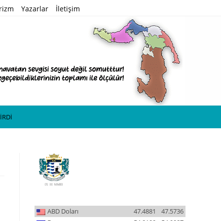
rizm
Yazarlar
İletişim
İRDİ
ABD Doları
47.4881
47.5736