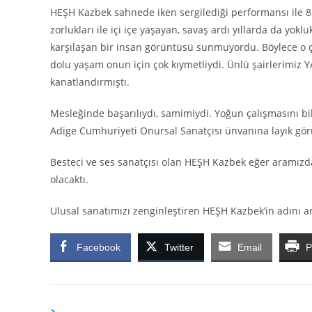
HEŞH Kazbek sahnede iken sergilediği performansı ile 8 y
zorlukları ile içi içe yaşayan, savaş ardı yıllarda da y
karşılaşan bir insan görüntüsü sunmuyordu. Böylece o çok
dolu yaşam onun için çok kıymetliydi. Ünlü şairlerimiz 
kanatlandırmıştı.
Mesleğinde başarılıydı, samimiydi. Yoğun çalışmasını bil
Adige Cumhuriyeti Onursal Sanatçısı ünvanına layık gö
Besteci ve ses sanatçısı olan HEŞH Kazbek eğer aramızd
olacaktı.
Ulusal sanatımızı zenginleştiren HEŞH Kazbek’in adını
Facebook
Twitter
Email
P