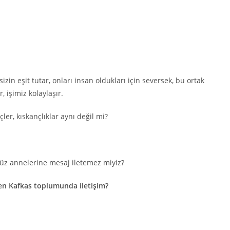
izin eşit tutar, onları insan oldukları için seversek, bu ortak
 işimiz kolaylaşır.
çler, kıskançlıklar aynı değil mi?
müz annelerine mesaj iletemez miyiz?
enen Kafkas toplumunda iletişim?