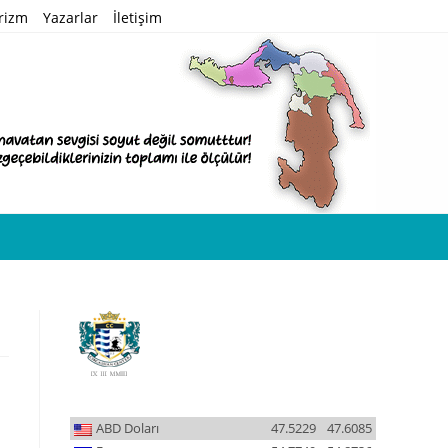
rizm
Yazarlar
İletişim
ABD Doları
47.5229
47.6085