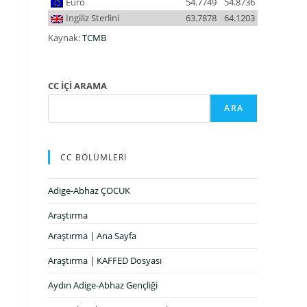
Euro
54.7749
54.8736
İngiliz Sterlini
63.7878
64.1203
Kaynak:
TCMB
CC İÇİ ARAMA
ARA
CC BÖLÜMLERİ
Adige-Abhaz ÇOCUK
Araştırma
Araştırma | Ana Sayfa
Araştırma | KAFFED Dosyası
Aydın Adige-Abhaz Gençliği