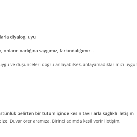
nlarla diyalog, uyu
m, onların varlığına saygımız, farkındalığımız…
duygu ve düşünceleri doğru anlayabilsek, anlayamadıklarımızı uygu
üstünlük belirten bir tutum içinde kesin tavırlarla sağlıklı iletişim
ize. Duvar örer aramıza. Birinci adımda kesiliverir iletişim.