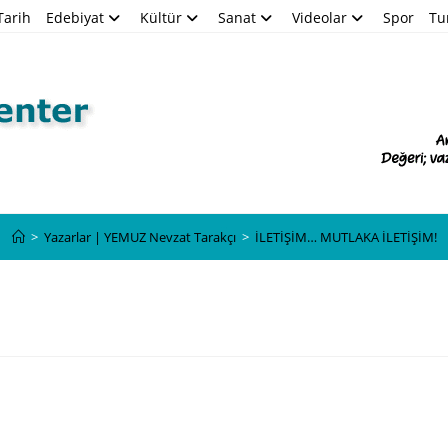
Tarih
Edebiyat
Kültür
Sanat
Videolar
Spor
Tu
Blog
>
Yazarlar | YEMUZ Nevzat Tarakçı
>
İLETİŞİM… MUTLAKA İLETİŞİM!