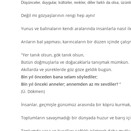
Düşünceler, duygular, kültürler, renkler, diller farklı da olsa; üzün
Değil mi gözyaşlarının rengi hep aynı!
Yunus ve balinaların kendi aralarında insanlarla nasıl i
Arıların bal yapması, karıncaların bir düzen içinde çalış
“Yer tanık olsun, gök tanık olsun,
Bütün doğmuşlarla ve doğacaklarla tanışmak mümkün.
Akıllarda ve yüreklerde göz göze geldik bugün.
Bin yıl önceden bana selam söylediler;
Bin yıl önceki anneler; annemden az mı sevdiler? ”
(Ü. Dökmen)
İnsanlar, geçmişle günümüz arasında bir köprü kurmak,
Toplumların savaşmadığı bir dünyada huzur ve barış iç
Toplumda yasa ve kuralları sağlıklı işleterek daha mutl