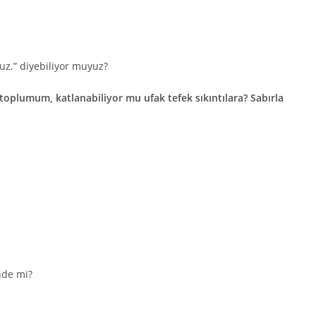
ruz.” diyebiliyor muyuz?
 toplumum, katlanabiliyor mu ufak tefek sıkıntılara? Sabırla
nde mi?