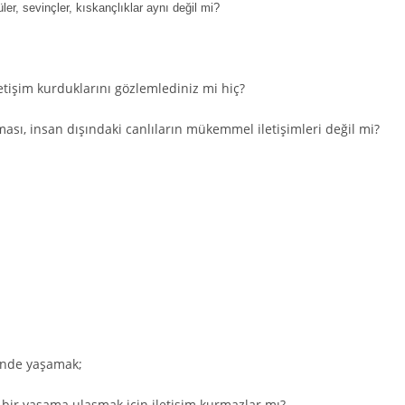
tüler, sevinçler, kıskançlıklar aynı değil mi?
letişim kurduklarını gözlemlediniz mi hiç?
ması, insan dışındaki canlıların mükemmel iletişimleri değil mi?
inde yaşamak;
u bir yaşama ulaşmak için iletişim kurmazlar mı?