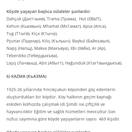
Köyde yaşayan başlıca sülaleler şunlardır:
Dahçuk (Дах1чыкв), Trama (Трама), Hut (ХВЫТ),
Kehun (Кьахвын), Mhamat (Мх1амат), Apsa (Апса),
Tug (Т1ыгв), Kiça (К1ыча),
Pşunar (Пшунар), Kılıç (Къльыч), Baykul (Байкъвыл),
Napş (Напщ), Makva (Макъвуа), Xbi (Хвби), Ar (Ар),
Teberdıko (Тебердыкъва),
Laşış (Лачвыш), Abıt (Абыт1), Hağunduk (Х1аг1вындыкъв).
6) KAZMA (КъАЗМА)
1925-26 yıllarında Yıncıkçukun köyünden göç edenlerin
oluşturdukları bir köydür. Köy halkının geçim kaynağı
eskiden kolhozda çalışmak idi.Şimdi ise.çiftçilik ve
hayvancılıktır Eğitim ve sağlık hizmetleri mevcuttur.Son
nüfus sayımına göre köyde yaşıyanların sayısı 469 kişidir.