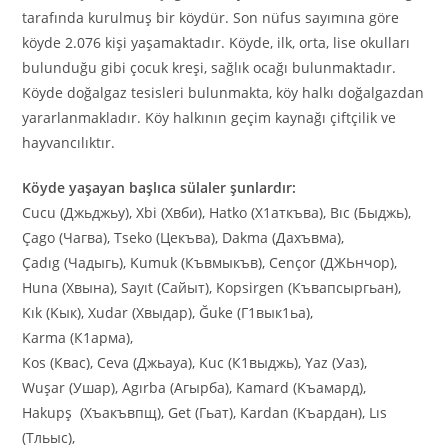
tarafında kurulmuş bir köydür. Son nüfus sayımına göre
köyde 2.076 kişi yaşamaktadır. Köyde, ilk, orta, lise okulları
bulunduğu gibi çocuk kreşi, sağlık ocağı bulunmaktadır.
Köyde doğalgaz tesisleri bulunmakta, köy halkı doğalgazdan
yararlanmakladır. Köy halkının geçim kaynağı çiftçilik ve
hayvancılıktır.
Köyde yaşayan başlıca sülaler şunlardır:
Cucu (Джьджьу), Xbi (Xвби), Hatko (X1aткъва), Bıc (Быджь),
Çago (Чагва), Tseko (Цекъва), Dakma (Дахъвма),
Çadıg (Чадыгь), Kumuk (Къвмыкъв), Cençor (ДЖЬнчор),
Huna (Хвына), Sayıt (Сайыт), Kopsirgen (Къвапсыргьан),
Kık (Kык), Xudar (Хвыдар), Ğuke (Г1вык1ьа),
Karma (К1арма),
Kos (Квас), Ceva (Джьауа), Kuc (К1выджь), Yaz (Уаз),
Wuşar (Ушар), Agırba (Агырба), Kamard (Kъамард),
Hakupş (Хъакъвпщ), Get (Гьат), Kardan (Kъардан), Lıs
(Тльыс),