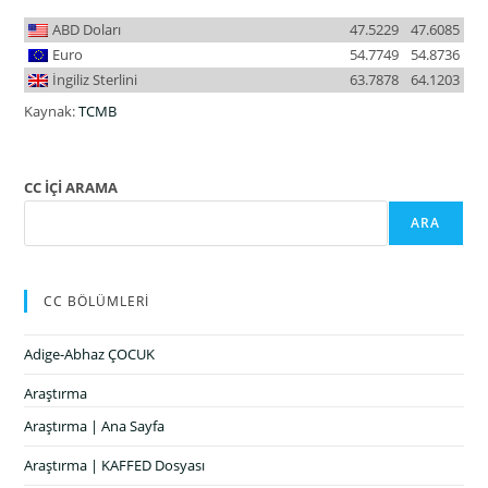
ABD Doları
47.5229
47.6085
Euro
54.7749
54.8736
İngiliz Sterlini
63.7878
64.1203
Kaynak:
TCMB
CC İÇİ ARAMA
ARA
CC BÖLÜMLERİ
Adige-Abhaz ÇOCUK
Araştırma
Araştırma | Ana Sayfa
Araştırma | KAFFED Dosyası