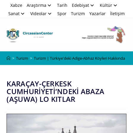
Skip
Xabze
Araştırma
Tarih
Edebiyat
Kültür
to
Sanat
Videolar
Spor
Turizm
Yazarlar
İletişim
content
Blog
>
Turizm
>
Turizm | Türkiye'deki Adige-Abhaz Köyleri Hakkında
>
K
KARAÇAY-ÇERKESK
CUMHURİYETİ’NDEKİ ABAZA
(AŞUWA) LO KITLAR