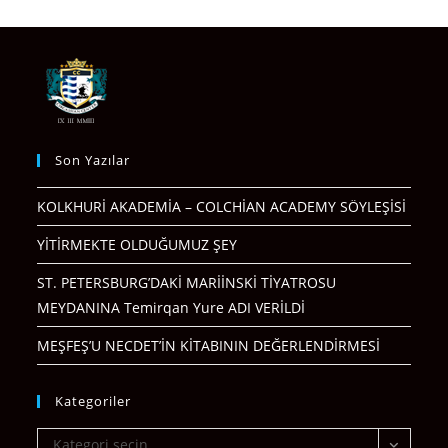
Son Yazılar
KOLKHURİ AKADEMİA – COLCHİAN ACADEMY SÖYLEŞİSİ
YİTİRMEKTE OLDUĞUMUZ ŞEY
ST. PETERSBURG’DAKİ MARİİNSKİ TİYATROSU
MEYDANINA Temirqan Yure ADI VERİLDİ
MEŞFEŞ’U NECDET’İN KİTABININ DEĞERLENDİRMESİ
Kategoriler
Kategoriler
Kategori seçin