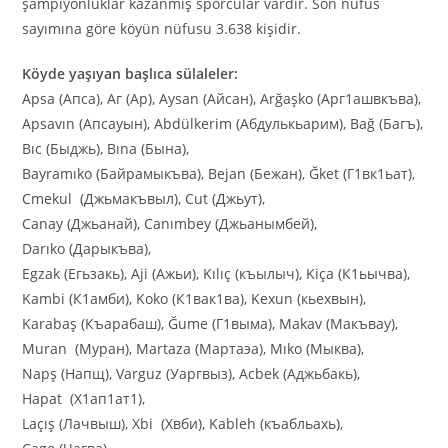
şampiyonluklar kazanmış sporcular vardır. Son nüfus
sayımına göre köyün nüfusu 3.638 kişidir.
Köyde yaşıyan başlıca sülaleler:
Apsa (Апса), Аг (Ар), Aysan (Aйсан), Arğaşko (Apг1ашвкъва),
Apsavın (Апсауын), Abdülkerim (Абдулькьарим), Bağ (Багъ),
Bıc (Быджь), Bına (Бына),
Bayramıko (Байрамыкъва), Bejan (Бежан), Ğket (Г1вк1ьат),
Cmekul (Джьмакъвыл), Cut (Джьут),
Canay (Джьанай), Canımbey (Джьанымбей),
Darıko (Дарыкъва),
Egzak (Егьзакь), Aji (Aжьи), Kılıç (къылыч), Kiça (К1ьычва),
Kambi (К1амби), Koko (К1вак1ва), Kexun (кьехвын),
Karabaş (Къарабаш), Ğume (Г1выма), Makav (Макъвау),
Muran (Муран), Martaza (Мартаэа), Mıko (Мыква),
Napş (Напщ), Varguz (Уаргвыз), Acbek (Aджьбакь),
Hapat (Х1ап1ат1),
Laçış (Лачвыш), Xbi (Хвби), Kableh (къабльахь),