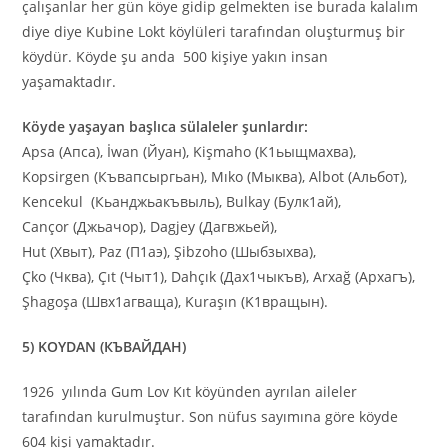
çalışanlar her gün köye gidip gelmekten ise burada kalalım
diye diye Kubine Lokt köylüleri tarafından oluşturmuş bir
köydür. Köyde şu anda 500 kişiye yakın insan
yaşamaktadır.
Köyde yaşayan başlıca sülaleler şunlardır:
Apsa (Апса), İwan (Йуан), Kişmaho (К1ьыщмахва),
Kopsirgen (Къвапсыргьан), Mıko (Мыква), Albot (Альбот),
Kencekul (Кьанджьакъвыль), Bulkay (Булк1ай),
Cançor (Джьачор), Dagjey (Дагвжьей),
Hut (Хвыт), Paz (П1аэ), Şibzoho (Шыбзыхва),
Çko (Чква), Çıt (Чыт1), Dahçık (Дах1чыкъв), Аrxağ (Архагъ),
Şhagoşa (Швх1агваща), Kuraşın (K1вращын).
5) KOYDAN (КЪВАЙДАН)
1926 yılında Gum Lov Kıt köyünden ayrılan aileler
tarafından kurulmuştur. Son nüfus sayımına göre köyde
604 kişi yamaktadır.