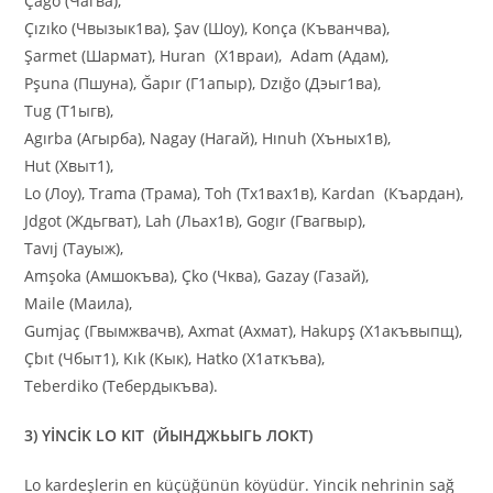
Çago (Чагва),
Çızıko (Чвызык1ва), Şav (Шоу), Konça (Къванчва),
Şarmet (Шармат), Huran (Х1враи), Adam (Aдам),
Pşuna (Пшуна), Ğapır (Г1апыр), Dzığo (Дэыг1ва),
Tug (Т1ыгв),
Agırba (Агырба), Nagay (Нагай), Hınuh (Xъных1в),
Hut (Xвыт1),
Lo (Лоу), Trama (Трама), Toh (Тх1вах1в), Kardan (Къардан),
Jdgot (Ждьгват), Lah (Льах1в), Gogır (Гвагвыр),
Tavıj (Тауыж),
Amşoka (Амшокъва), Çko (Чква), Gazay (Газай),
Maile (Маила),
Gumjaç (Гвымжвачв), Axmat (Ахмат), Hakupş (Х1акъвыпщ),
Çbıt (Чбыт1), Kık (Kык), Hatko (X1aткъва),
Teberdiko (Тебердыкъва).
3) YİNCİK LO KIT (ЙЫНДЖЬЫГЬ ЛОКТ)
Lo kardeşlerin en küçüğünün köyüdür. Yincik nehrinin sağ