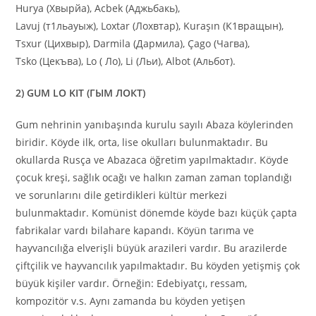
Hurya (Хвырйа), Acbek (Аджьбакь),
Lavuj (т1льауыж), Loxtar (Лохвтар), Kuraşın (К1вращын),
Tsxur (Цихвыр), Darmila (Дармила), Çago (Чагва),
Tsko (Цекъва), Lo ( Ло), Li (Льи), Albot (Альбот).
2) GUM LO KIT (ГЫМ ЛОКТ)
Gum nehrinin yanıbaşında kurulu sayılı Abaza köylerinden
biridir. Köyde ilk, orta, lise okulları bulunmaktadır. Bu
okullarda Rusça ve Abazaca öğretim yapılmaktadır. Köyde
çocuk kreşi, sağlık ocağı ve halkın zaman zaman toplandığı
ve sorunlarını dile getirdikleri kültür merkezi
bulunmaktadır. Komünist dönemde köyde bazı küçük çapta
fabrikalar vardı bilahare kapandı. Köyün tarıma ve
hayvancılığa elverişli büyük arazileri vardır. Bu arazilerde
çiftçilik ve hayvancılık yapılmaktadır. Bu köyden yetişmiş çok
büyük kişiler vardır. Örneğin: Edebiyatçı, ressam,
kompozitör v.s. Aynı zamanda bu köyden yetişen