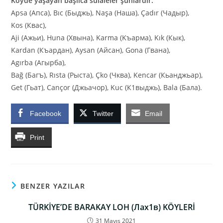
Köyde yaşayan başlıca sülaleler şunlardır:
Apsa (Апса), Bıc (Быджь), Naşa (Наша), Çadır (Чадыр),
Kos (Квас),
Aji (Ажьи), Huna (Хвына), Karma (Kъарма), Kık (Кык),
Kardan (Къардан), Aysan (Айсан), Gona (Гвана),
Agırba (Агырба),
Bağ (Багъ), Rısta (Рыста), Çko (Чква), Kencar (Кьанджьар),
Get (Гьат), Cançor (Джьачор), Kuc (К1выджь), Bala (Бала).
Facebook
Twitter
Email
Print
BENZER YAZILAR
TÜRKİYE’DE BARAKAY LOH (Лах1в) KÖYLERİ
31 Mayıs 2021