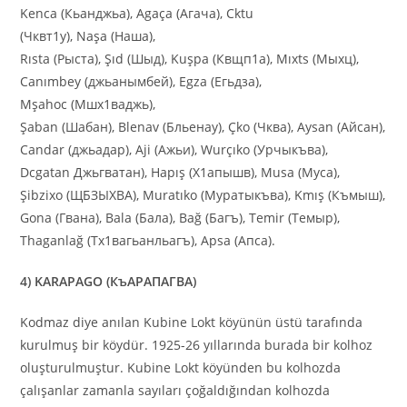
Kenca (Кьанджьа), Аgaça (Агача), Cktu
(Чквт1у), Naşa (Наша),
Rısta (Рыста), Şıd (Шыд), Kuşpa (Квщп1а), Mıxts (Мыхц),
Canımbey (джьанымбей), Egza (Егьдза),
Mşahoc (Mшх1ваджь),
Şaban (Шабан), Blenav (Бльенау), Çko (Чква), Aysan (Айсан),
Candar (джьадар), Аji (Ажьи), Wurçıko (Урчыкъва),
Dcgatan Джьгватан), Hapış (Х1апышв), Musa (Муса),
Şibzixo (ЩБЗЫХВА), Muratıko (Муратыкъва), Kmış (Къмыш),
Gona (Гвана), Bala (Бала), Bağ (Багъ), Temir (Темыр),
Thaganlağ (Тх1вагьанльагъ), Apsa (Апса).
4) KARAPAGO (КъАРАПАГВА)
Kodmaz diye anılan Kubine Lokt köyünün üstü tarafında
kurulmuş bir köydür. 1925-26 yıllarında burada bir kolhoz
oluşturulmuştur. Kubine Lokt köyünden bu kolhozda
çalışanlar zamanla sayıları çoğaldığından kolhozda