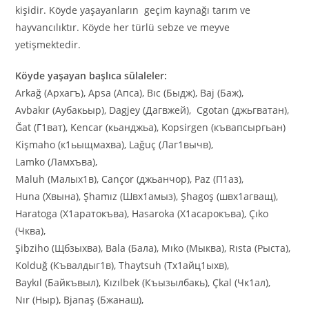
kişidir. Köyde yaşayanların geçim kaynağı tarım ve
hayvancılıktır. Köyde her türlü sebze ve meyve
yetişmektedir.
Köyde yaşayan başlıca sülaleler:
Arkağ (Архагъ), Apsa (Апса), Bıc (Быдж), Baj (Баж),
Avbakır (Аубакьыр), Dagjey (Дагвжей), Cgotan (джьгватан),
Ğat (Г1ват), Kencar (кьанджьа), Kopsirgen (къвапсыргьан)
Kişmaho (к1ьыщмахва), Lağuç (Лаг1вычв),
Lamko (Ламхъва),
Maluh (Малых1в), Cançor (джьанчор), Paz (П1аз),
Huna (Xвына), Şhamız (Швх1амыз), Şhagoş (швх1агващ),
Haratoga (Х1аратокъва), Hasaroka (Х1асарокъва), Çıko
(Чква),
Şibziho (Щбзыхва), Bala (Бала), Mıko (Мыква), Rısta (Рыста),
Kolduğ (Къвалдыг1в), Thaytsuh (Тх1айц1ыхв),
Baykıl (Байкъвыл), Kızılbek (Къызылбакь), Çkal (Чк1ал),
Nır (Ныр), Bjanaş (Бжанаш),