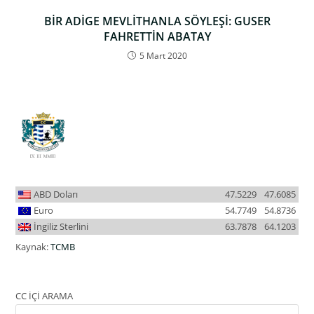
BİR ADİGE MEVLİTHANLA SÖYLEŞİ: GUSER
FAHRETTİN ABATAY
5 Mart 2020
ABD Doları
47.5229
47.6085
Euro
54.7749
54.8736
İngiliz Sterlini
63.7878
64.1203
Kaynak:
TCMB
CC İÇİ ARAMA