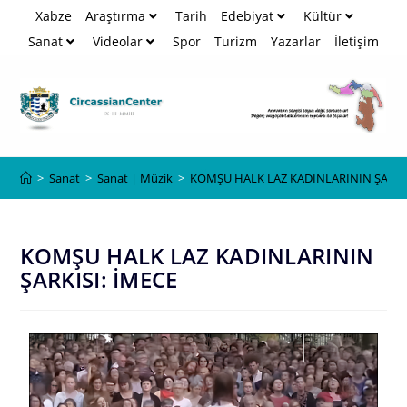
Xabze
Araştırma
Tarih
Edebiyat
Kültür
Sanat
Videolar
Spor
Turizm
Yazarlar
İletişim
Blog
>
Sanat
>
Sanat | Müzik
>
KOMŞU HALK LAZ KADINLARININ ŞARKIS
KOMŞU HALK LAZ KADINLARININ
ŞARKISI: İMECE