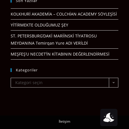
Son Yazılar
KOLKHURİ AKADEMİA – COLCHİAN ACADEMY SÖYLEŞİSİ
YİTİRMEKTE OLDUĞUMUZ ŞEY
ST. PETERSBURG’DAKİ MARİİNSKİ TİYATROSU
MEYDANINA Temirqan Yure ADI VERİLDİ
MEŞFEŞ’U NECDET’İN KİTABININ DEĞERLENDİRMESİ
Kategoriler
Kategori seçin
İletişim