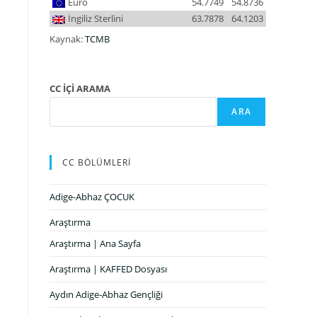
Euro
54.7749
54.8736
İngiliz Sterlini
63.7878
64.1203
Kaynak:
TCMB
CC İÇİ ARAMA
ARA
CC BÖLÜMLERİ
Adige-Abhaz ÇOCUK
Araştırma
Araştırma | Ana Sayfa
Araştırma | KAFFED Dosyası
Aydın Adige-Abhaz Gençliği