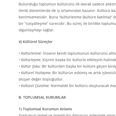
Bulunduğu toplumun kültürünü ilk olarak sadece ailesi
ileriki dönemlerde de iş ortamından kazanır. Kültürü k
benimsemesidir. Buna “kültürlenme (kültüre katılma)” 
bir “sosyalleşme” sürecidir. Bu süreç ile birlikte toplu
olgunlaşmayı sağlar.
4
)
Kültürel Süreçler
•
Kültürlenme:
İnsanın kendi toplumunun kültürünü alma
•
Kültürleşme:
Kişinin başka bir kültürle etkileşim halind
•
Kültür Şoku:
Bir kültürden başka bir kültüre geçen birey
•
Kültürel Yozlaşma:
Bir kültürün eskimiş ve artık işlevs
oluşan değer boşluğudur.
•
Kültürel Çözülme:
Normalde bir kültürü oluşturacak mad
B. TOPLUMSAL KURUMLAR
1) Toplumsal Kurumun Anlamı
Toplumun temel ve önemli bir ihtiyacını gidermek amacı