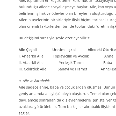
Aile, toplumun en küçük temel kurumudur. Dolayısıyla kişi
bulunduğu ailede sosyalleşmeye başlar. Aile, kan veya ak
belirlenmiş hak ve ödevler olan bireylerin oluşturduğu 
Ailenin üyelerinin birbirleriyle ilişki biçimi tarihsel sür
olan önemli faktörlerden biri de toplumdaki “üretim ilişk
Bu değişimi sırasıyla şöyle özetleyebiliriz:
Aile Çeşidi Üretim İlişkisi Ailedeki Otorite
I. Anaerkil Aile Toplayıcılık ve Avcılık Anne
II. Ataerkil Aile Yerleşik Tarım Baba
III. Çekirdek Aile Sanayi ve Hizmet Anne+B
a. Aile ve Akrabalık
Aile sadece anne, baba ve çocuklardan oluşmaz. Bunun y
geniş anlamda aileyi (sülaleyi) oluşturur. Temel olan çek
dayı, amca) sonradan da dış evlenmelerle (enişte, yenge
uzaklara götürülebilir. Tüm bu kişiler akrabalık ilişkisi
sağlar.