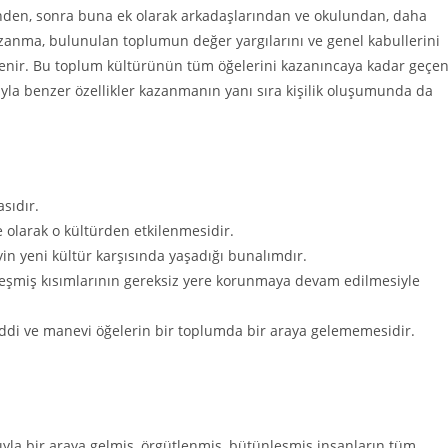
nden, sonra buna ek olarak arkadaşlarından ve okulundan, daha
azanma, bulunulan toplumun değer yargılarını ve genel kabullerini
denir. Bu toplum kültürünün tüm öğelerini kazanıncaya kadar geçe
muyla benzer özellikler kazanmanın yanı sıra kişilik oluşumunda da
sıdır.
e olarak o kültürden etkilenmesidir.
in yeni kültür karşısında yaşadığı bunalımdır.
izleşmiş kısımlarının gereksiz yere korunmaya devam edilmesiyle
di ve manevi öğelerin bir toplumda bir araya gelememesidir.
yla bir araya gelmiş, örgütlenmiş, bütünleşmiş insanların tüm