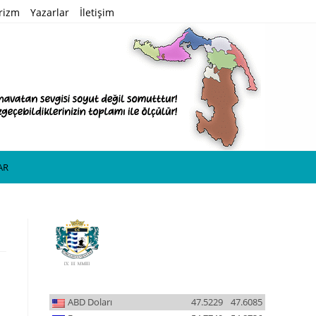
rizm
Yazarlar
İletişim
AR
ABD Doları
47.5229
47.6085