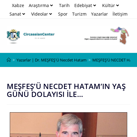
Xabze
Araştırma
Tarih
Edebiyat
Kültür
Sanat
Videolar
Spor
Turizm
Yazarlar
İletişim
Blog
>
Yazarlar | Dr. MEŞFEŞ'Ü Necdet Hatam
>
MEŞFEŞ’Ü NECDET HATA
MEŞFEŞ’Ü NECDET HATAM’IN YAŞ
GÜNÜ DOLAYISI İLE…