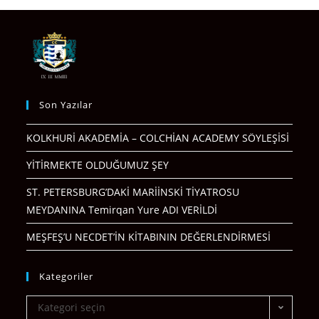
Son Yazılar
KOLKHURİ AKADEMİA – COLCHİAN ACADEMY SÖYLEŞİSİ
YİTİRMEKTE OLDUĞUMUZ ŞEY
ST. PETERSBURG’DAKİ MARİİNSKİ TİYATROSU
MEYDANINA Temirqan Yure ADI VERİLDİ
MEŞFEŞ’U NECDET’İN KİTABININ DEĞERLENDİRMESİ
Kategoriler
Kategori seçin