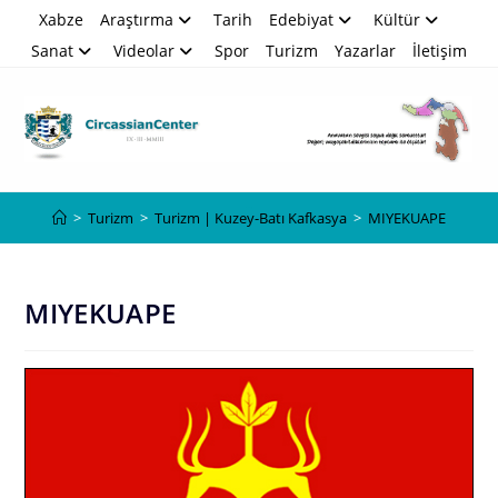
Skip
Xabze
Araştırma
Tarih
Edebiyat
Kültür
to
Sanat
Videolar
Spor
Turizm
Yazarlar
İletişim
content
Blog
>
Turizm
>
Turizm | Kuzey-Batı Kafkasya
>
MIYEKUAPE
MIYEKUAPE