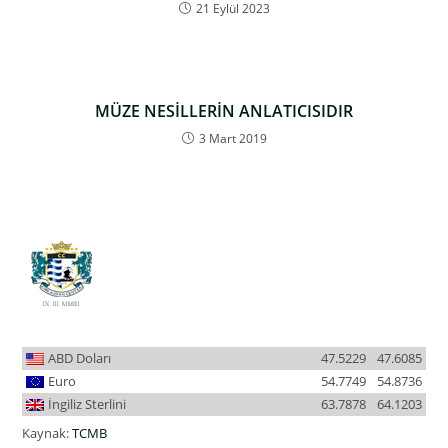
21 Eylül 2023
MÜZE NESİLLERİN ANLATICISIDIR
3 Mart 2019
ABD Doları
47.5229
47.6085
Euro
54.7749
54.8736
İngiliz Sterlini
63.7878
64.1203
Kaynak:
TCMB