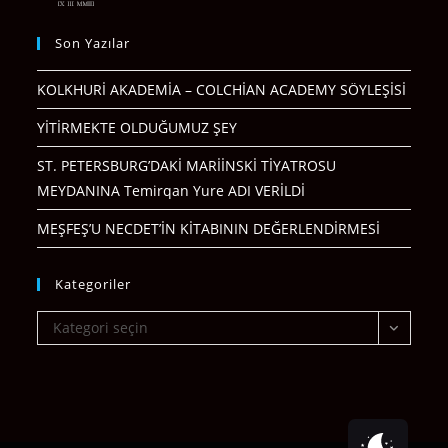
Son Yazılar
KOLKHURİ AKADEMİA – COLCHİAN ACADEMY SÖYLEŞİSİ
YİTİRMEKTE OLDUĞUMUZ ŞEY
ST. PETERSBURG’DAKİ MARİİNSKİ TİYATROSU
MEYDANINA Temirqan Yure ADI VERİLDİ
MEŞFEŞ’U NECDET’İN KİTABININ DEĞERLENDİRMESİ
Kategoriler
Kategoriler
Kategori seçin