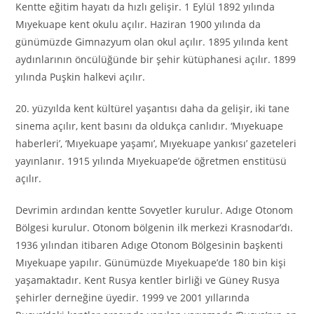
Kentte eğitim hayatı da hızlı gelişir. 1
E
ylül 1892 yılında
Mıyekuape kent okulu açılır. Haziran 1900 yılında da
günümüzde Gimnazyum olan okul açılır. 1895 yılında kent
aydınlarının öncülüğünde bir şehir kütüphanesi açılır. 1899
yılında Puşkin halkevi açılır.
20. yüzyılda kent kültürel yaşantısı daha da gelişir, iki tane
sinema açılır, kent basını da oldukça canlıdır. ‘Mıyeku
a
pe
haberleri’, ‘Mıyekuape yaşamı’, Mıyekuape yankısı’ gazeteleri
yayınlanır. 1915 yılında Mıyekuape’de öğretmen enstitüsü
açılır.
Devrimin ardından kentte Sovyetler kurulur. Adıge Otonom
Bölgesi kurulur. Otonom bölgenin ilk merkezi Krasnodar’dı.
1936 yılından itibaren Adıge Otonom Bölgesinin başkenti
Mıyeku
a
pe yapılır. Günümüzde Mıyekuape’de 180 bin kişi
yaşamaktadır. Kent Rusya kentler birliği ve Güney Rusya
şehirler derneğine üyedir. 1999 ve 2001 yıllarında