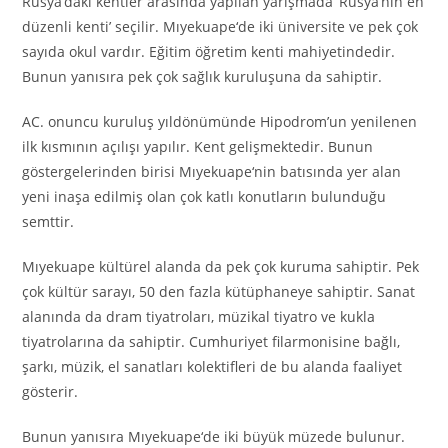
Rusya’daki kentler arasında yapılan yarışmada ‘Rusya’nın en
düzenli kenti’ seçilir. Mıyeku
a
pe
‘
de iki üniversite ve pek çok
sayıda okul vardır. Eğitim öğretim kenti mahiyetindedir.
Bunun yanısıra pek çok sağlık kuruluşuna da sahiptir.
AC. onuncu kuruluş yıldönümünde Hipodrom’un yenilenen
ilk kısmının açılışı yapılır. Kent gelişmektedir. Bunun
göstergelerinden birisi Mıyekuape
‘
nin batısında yer alan
yeni inaşa edilmiş olan çok katlı konutların bulunduğu
semttir.
Mıyekuape kültürel alanda da pek çok kuruma sahiptir. Pek
çok kültür sarayı, 50 den fazla kütüphaneye sahiptir. Sanat
alanında da dram tiyatroları, müzikal tiyatro ve kukla
tiyatrolarına da sahiptir. Cumhuriyet filarmonisine bağlı,
şarkı, müzik, el sanatları kolektifleri de bu alanda faaliyet
gösterir.
Bunun yanısıra Mıyeku
a
pe
‘
de iki büyük müzede bulunur.