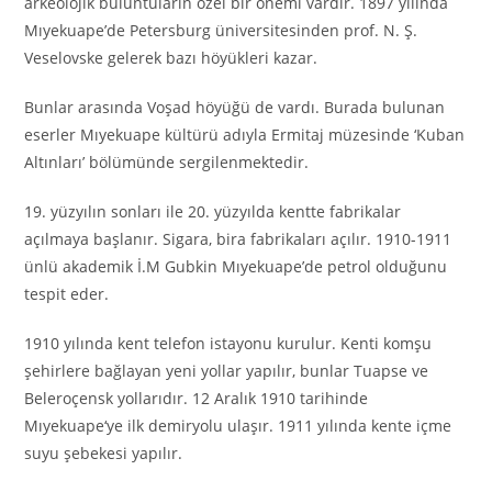
arkeolojik buluntuların özel bir önemi vardır. 1897 yılında
Mıyekuape’de Petersburg üniversitesinden prof. N. Ş.
Veselovske gelerek bazı höyükleri kazar.
Bunlar arasında Voşad höyüğü de vardı. Burada bulunan
eserler Mıyekuape kültürü adıyla Ermitaj müzesinde ‘Kuban
Altınları’ bölümünde sergilenmektedir.
19. yüzyılın sonları ile 20. yüzyılda kentte fabrikalar
açılmaya başlanır. Sigara, bira fabrikaları açılır. 1910-1911
ünlü akademik İ.M Gubkin Mıyekuape’de petrol olduğunu
tespit eder.
1910 yılında kent telefon istayonu kurulur. Kenti komşu
şehirlere bağlayan yeni yollar yapılır, bunlar Tuapse ve
Beleroçensk yollarıdır. 12 Aralık 1910 tarihinde
Mıyekuape
‘
ye ilk demiryolu ulaşır. 1911 yılında kente içme
suyu şebekesi yapılır.