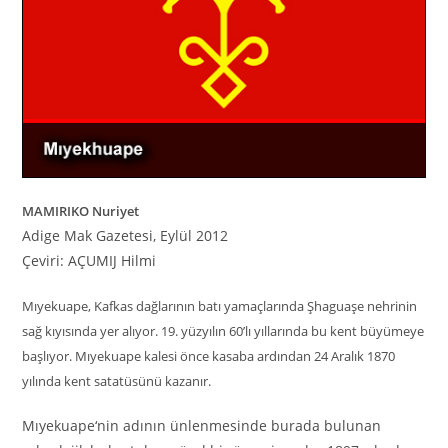
MAMIRIKO Nuriyet
Adige Mak Gazetesi, Eylül 2012
Çeviri
:
AÇUMIJ Hilmi
Mıyekuape, Kafkas dağlarının batı yamaçlarında Şhaguaşe nehrinin
sağ kıyısında yer alıyor. 19. yüzyılın 60’lı yıllarında bu kent büyümeye
başlıyor. Mıyekuape kalesi önce kasaba ardından 24 Aralık 1870
yılında kent sata
t
üsünü kazanır.
Mıyekuape
‘
nin adının ünlenmesinde burada bulunan