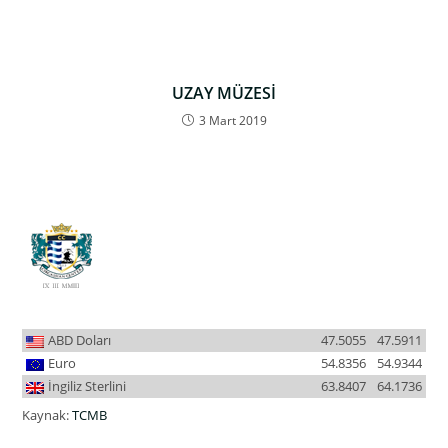
UZAY MÜZESİ
3 Mart 2019
ABD Doları
47.5055
47.5911
Euro
54.8356
54.9344
İngiliz Sterlini
63.8407
64.1736
Kaynak:
TCMB