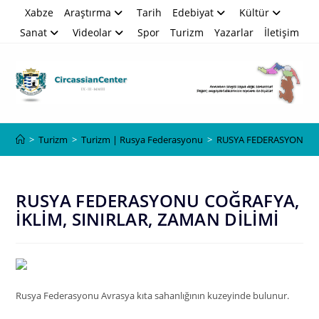
Skip
Xabze
Araştırma
Tarih
Edebiyat
Kültür
to
Sanat
Videolar
Spor
Turizm
Yazarlar
İletişim
content
Blog
>
Turizm
>
Turizm | Rusya Federasyonu
>
RUSYA FEDERASYONU CO
RUSYA FEDERASYONU COĞRAFYA,
İKLİM, SINIRLAR, ZAMAN DİLİMİ
Rusya Federasyonu Avrasya kıta sahanlığının kuzeyinde bulunur.