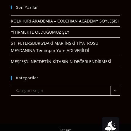
Son Yazılar
KOLKHURİ AKADEMİA – COLCHİAN ACADEMY SÖYLEŞİSİ
YİTİRMEKTE OLDUĞUMUZ ŞEY
ST. PETERSBURG’DAKİ MARİİNSKİ TİYATROSU
MEYDANINA Temirqan Yure ADI VERİLDİ
MEŞFEŞ’U NECDET’İN KİTABININ DEĞERLENDİRMESİ
Kategoriler
Kategoriler
Kategori seçin
İletişim