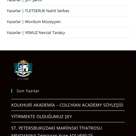
Yazarlar | TLETSERUK Nahit Serbes
Yazarlar | Wordum Müzeyyen
Yazarlar | YEMUZ Nevzat Tarakçı
Son Yazılar
KOLKHURİ AKADEMİA – COLCHİAN ACADEMY SÖYLEŞİSİ
YİTİRMEKTE OLDUĞUMUZ ŞEY
ST. PETERSBURG’DAKİ MARİİNSKİ TİYATROSU
MEYDANINA Temirqan Yure ADI VERİLDİ