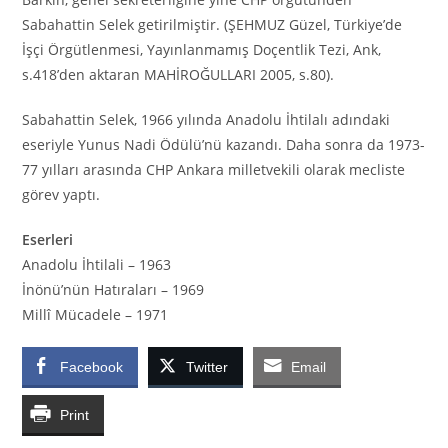
Sabahattin Selek getirilmiştir
.
(ŞEHMUZ Güzel, Türkiye’de
İşçi Örgütlenmesi, Yayınlanmamış Doçentlik Tezi, Ank,
s.418’den aktaran MAHİROĞULLARI 2005, s.80).
Sabahattin Selek, 1966 yılında Anadolu İhtilalı adındaki
eseriyle Yunus Nadi Ödülü’nü kazandı. Daha sonra da 1973-
77 yılları arasında CHP Ankara milletvekili olarak mecliste
görev yaptı.
Eserleri
Anadolu İhtilali – 1963
İnönü’nün Hatıraları – 1969
Millî Mücadele – 1971
Facebook
Twitter
Email
Print