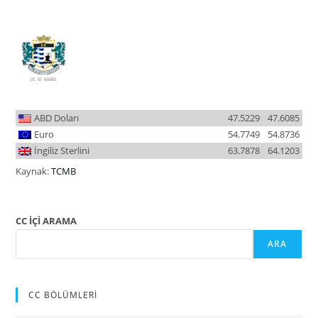
ABD Doları
47.5229
47.6085
Euro
54.7749
54.8736
İngiliz Sterlini
63.7878
64.1203
Kaynak:
TCMB
CC İÇİ ARAMA
ARA
CC BÖLÜMLERİ