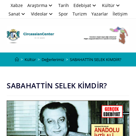
Skip
Xabze
Araştırma
Tarih
Edebiyat
Kültür
to
Sanat
Videolar
Spor
Turizm
Yazarlar
İletişim
content
Blog
>
Kültür
>
Değerlerimiz
>
SABAHATTİN SELEK KİMDİR?
SABAHATTİN SELEK KİMDİR?