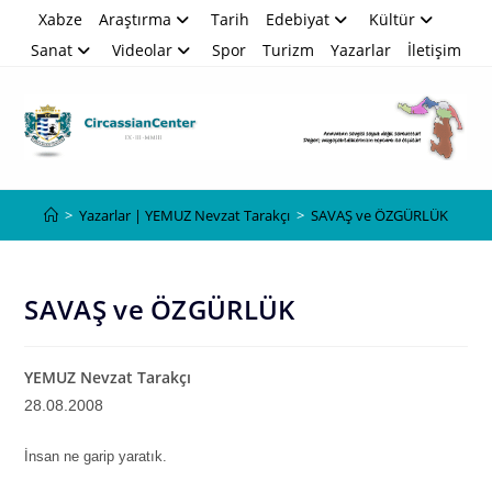
Skip
Xabze
Araştırma
Tarih
Edebiyat
Kültür
to
Sanat
Videolar
Spor
Turizm
Yazarlar
İletişim
content
Blog
>
Yazarlar | YEMUZ Nevzat Tarakçı
>
SAVAŞ ve ÖZGÜRLÜK
SAVAŞ ve ÖZGÜRLÜK
YEMUZ Nevzat Tarakçı
28.08.2008
İnsan ne garip yaratık.