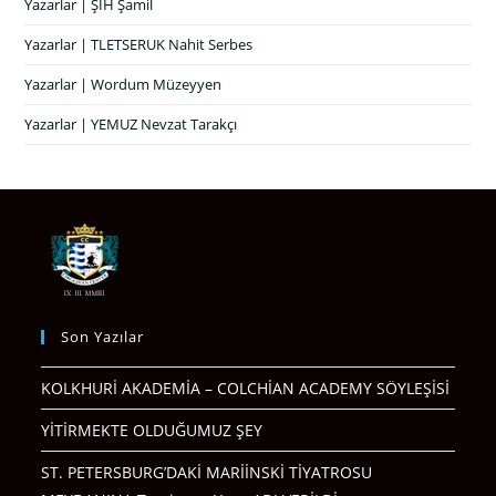
Yazarlar | ŞIH Şamil
Yazarlar | TLETSERUK Nahit Serbes
Yazarlar | Wordum Müzeyyen
Yazarlar | YEMUZ Nevzat Tarakçı
Son Yazılar
KOLKHURİ AKADEMİA – COLCHİAN ACADEMY SÖYLEŞİSİ
YİTİRMEKTE OLDUĞUMUZ ŞEY
ST. PETERSBURG’DAKİ MARİİNSKİ TİYATROSU