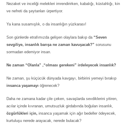
Nezaket ve inceliği melekleri imrendirirken, kabalığı, küstahlığı, kin
ve nefreti da şeytanları ürpertiyor.
Ya kana susamışlık, o da insanlığın yüzkarası!
Son günlerde etrafımızda gelişen olaylara bakıp da
“Seven
sevgiliye, insanlık barışa ne zaman kavuşacak?”
sorusunu
sormadan edemiyor insan.
Ne zaman “Olanla” ,“olması gerekeni” irdeleyecek insanlık?
Ne zaman, şu küçücük dünyada kavgayı, birbirini yemeyi bırakıp
insanca yaşamayı
öğrenecek?
Daha ne zamana kadar çile çeken, savaşlarda sevdiklerini yitiren,
acılar içinde kıvranan, umutsuzluk girdabında boğulan insanlık,
özgürlükleri için,
insanca yaşamak için ağır bedeller ödeyecek,
kurtuluşu nerede arayacak, nerede bulacak?