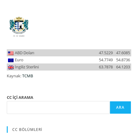
ABD Doları
47.5229
47.6085
Euro
54.7749
54.8736
İngiliz Sterlini
63.7878
64.1203
Kaynak:
TCMB
CC İÇİ ARAMA
ARA
CC BÖLÜMLERİ