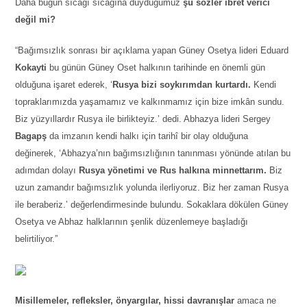
Daha bugün sıcağı sıcağına duyduğumuz
şu sözler ibret verici
değil mi?
“Bağımsızlık sonrası bir açıklama yapan Güney Osetya lideri Eduard
Kokayti
bu günün Güney Oset halkının tarihinde en önemli gün
olduğuna işaret ederek, ‘
Rusya bizi soykırımdan kurtardı.
Kendi
topraklarımızda yaşamamız ve kalkınmamız için bize imkân sundu.
Biz yüzyıllardır Rusya ile birlikteyiz.’ dedi. Abhazya lideri Sergey
Bagapş
da imzanın kendi halkı için tarihî bir olay olduğuna
değinerek, ‘Abhazya’nın bağımsızlığının tanınması yönünde atılan bu
adımdan dolayı
Rusya yönetimi ve Rus halkına minnettarım.
Biz
uzun zamandır bağımsızlık yolunda ilerliyoruz. Biz her zaman Rusya
ile beraberiz.’ değerlendirmesinde bulundu. Sokaklara dökülen Güney
Osetya ve Abhaz halklarının şenlik düzenlemeye başladığı
belirtiliyor.”
Misillemeler, refleksler, önyargılar, hissi davranışlar
amaca ne