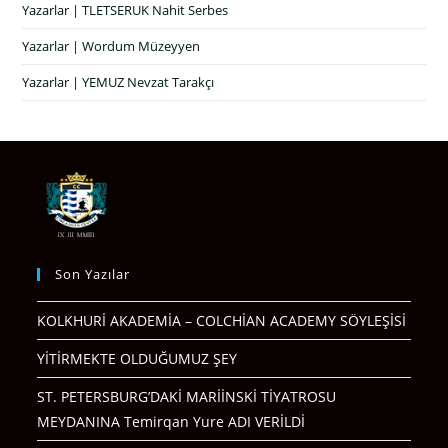
Yazarlar | TLETSERUK Nahit Serbes
Yazarlar | Wordum Müzeyyen
Yazarlar | YEMUZ Nevzat Tarakçı
Son Yazılar
KOLKHURİ AKADEMİA – COLCHİAN ACADEMY SÖYLEŞİSİ
YİTİRMEKTE OLDUĞUMUZ ŞEY
ST. PETERSBURG’DAKİ MARİİNSKİ TİYATROSU
MEYDANINA Temirqan Yure ADI VERİLDİ