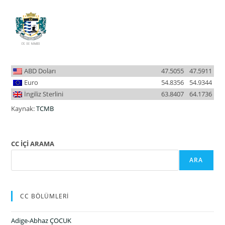
ABD Doları
47.5055
47.5911
Euro
54.8356
54.9344
İngiliz Sterlini
63.8407
64.1736
Kaynak:
TCMB
CC İÇİ ARAMA
ARA
CC BÖLÜMLERİ
Adige-Abhaz ÇOCUK