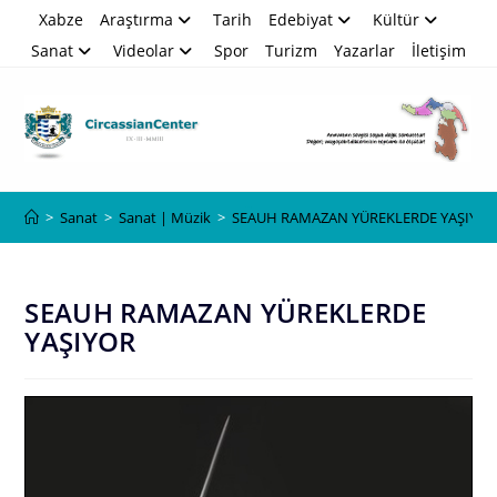
Skip
Xabze
Araştırma
Tarih
Edebiyat
Kültür
to
Sanat
Videolar
Spor
Turizm
Yazarlar
İletişim
content
Blog
>
Sanat
>
Sanat | Müzik
>
SEAUH RAMAZAN YÜREKLERDE YAŞIYO
SEAUH RAMAZAN YÜREKLERDE
YAŞIYOR