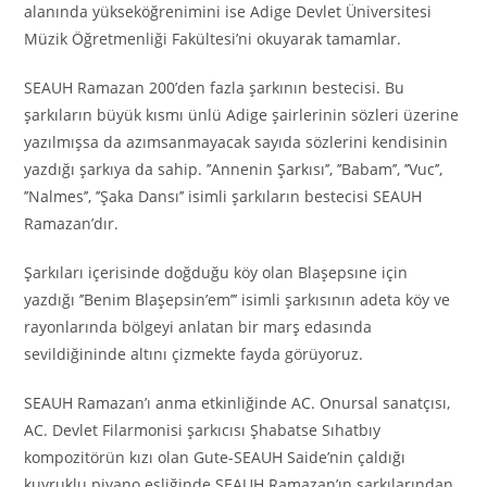
alanında yükseköğrenimini ise Adige Devlet Üniversitesi
Müzik Öğretmenliği Fakültesi’ni okuyarak tamamlar.
SEAUH Ramazan 200’den fazla şarkının bestecisi. Bu
şarkıların büyük kısmı ünlü Adige şairlerinin sözleri üzerine
yazılmışsa da azımsanmayacak sayıda sözlerini kendisinin
yazdığı şarkıya da sahip. ’’Annenin Şarkısı’’, ’’Babam’’, ’’Vuc’’,
’’Nalmes’’, ’’Şaka Dansı’’ isimli şarkıların bestecisi SEAUH
Ramazan’dır.
Şarkıları içerisinde doğduğu köy olan Blaşepsıne için
yazdığı ’’Benim Blaşepsin’em’’’ isimli şarkısının adeta köy ve
rayonlarında bölgeyi anlatan bir marş edasında
sevildiğininde altını çizmekte fayda görüyoruz.
SEAUH Ramazan’ı anma etkinliğinde AC. Onursal sanatçısı,
AC. Devlet Filarmonisi şarkıcısı Şhabatse Sıhatbıy
kompozitörün kızı olan Gute-SEAUH Saide’nin çaldığı
kuyruklu piyano eşliğinde SEAUH Ramazan’ın şarkılarından