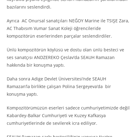
bazılarını seslendirdi.
Ayrıca AC Onursal sanatçıları NEĞOY Marine ile TSIŞE Zara,
AC Thabısım Vumar Sanat Koleji öğrencileride
kompozitörün eserlerinden parçalar seslendirdiler.
Ünlü kompozitörün köylüsü ve dostu olan ünlü besteci ve
ses sanatçısı ANDZEREKO Çeslav’da SEAUH Ramazan
hakkında bir konuşma yaptı.
Daha sonra Adige Devlet Üniversitesi’nde SEAUH
Ramazan’la birlikte çalışan Polina Sergeyeva’da bir
konuşma yaptı.
Kompozitörümüzün eserleri sadece cumhuriyetimizde değil
Kabardey-Balkar Cumhuriyeti ve Kuzey Kafkasya
cumhuriyetlerinde de sevilerek icra ediliyor.
SEAUH Ramazan şarkı besteciliğinin yanısıra tiyatro