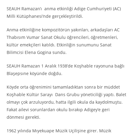
SEAUH Ramazan’ı anma etkinliği Adige Cumhuriyeti (AC)
Milli Kütüphanesi’nde gerçekleştirildi.
Anma etkinliğine kompozitörün yakınları, arkadaşları AC
Thabısım Vumar Sanat Okulu öğrencileri, öğretmenleri,
kültür emekçileri katıldı. Etkinliğin sunumunu Sanat
Bilimcisi Elena Gogina sundu.
SEAUH Ramazan 1 Aralık 1938’de Koşhable rayonuna bağlı
Blaşepsıne köyünde doğdu.
Köyde orta öğrenimini tamamladıktan sonra bir müddet
Koşhable Kültür Sarayı Dans Grubu yöneticiliği yaptı. Balet
olmayı çok arzuluyordu, hatta ilgili okula da kaydolmuştu.
Fakat ailevi sorunlardan okulu bırakıp Adigey’e geri
dönmesi gerekti.
1962 yılında Mıyekuape Müzik Uçilişine girer. Müzik