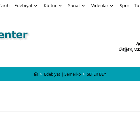
Tarih
Edebiyat
Kültür
Sanat
Videolar
Spor
Tu
Blog
>
Edebiyat | Semerko
>
SEFER BEY