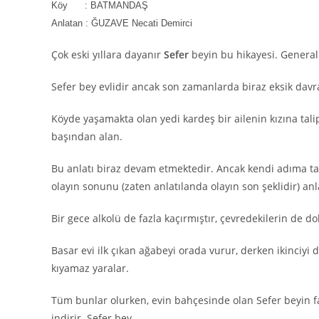
Köy : BATMANDAŞ
Anlatan : ĞUZAVE Necati Demirci
Çok eski yıllara dayanır
Sefer
beyin bu hikayesi. General
Sefer bey evlidir ancak son zamanlarda biraz eksik davr
Köyde yaşamakta olan yedi kardeş bir ailenin kızına talipt
başından alan.
Bu anlatı biraz devam etmektedir. Ancak kendi adıma tam
olayın sonunu (zaten anlatılanda olayın son şeklidir) anl
Bir gece alkolü de fazla kaçırmıştır, çevredekilerin de d
Basar evi ilk çıkan ağabeyi orada vurur, derken ikinciyi
kıyamaz yaralar.
Tüm bunlar olurken, evin bahçesinde olan Sefer beyin fa
indirir. Sefer bey