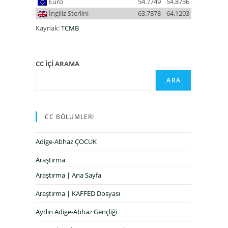
Euro
54.7749
54.8736
İngiliz Sterlini
63.7878
64.1203
Kaynak:
TCMB
CC İÇİ ARAMA
ARA
CC BÖLÜMLERİ
Adige-Abhaz ÇOCUK
Araştırma
Araştırma | Ana Sayfa
Araştırma | KAFFED Dosyası
Aydın Adige-Abhaz Gençliği