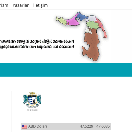
rizm
Yazarlar
İletişim
ABD Doları
47.5229
47.6085