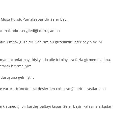
 Musa Kunduk’un akrabasıdır Sefer bey.
anmaktadır, sergilediği duruş adına.
ir. Kız çok güzeldir. Sanırım bu güzelliktir Sefer beyin aklını
amını anlatmayı, kişi ya da aile içi olaylara fazla girmeme adına,
atarak bitirmeliyim.
olduruşuna gelmiştir.
 de vurur. Üçüncüde kardeşlerden çok sevdiği birine rastlar, ona
rk etmediği bir kardeş baltayı kapar, Sefer beyin kafasına arkadan