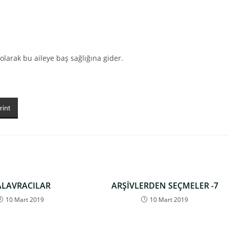
olarak bu aileye baş sağlığına gider.
rint
ALAVRACILAR
ARŞİVLERDEN SEÇMELER -7
10 Mart 2019
10 Mart 2019