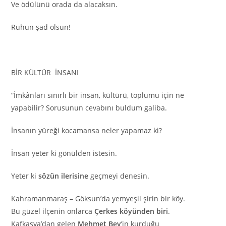
Ve ödülünü orada da alacaksın.
Ruhun şad olsun!
BİR KÜLTÜR İNSANI
“İmkânları sınırlı bir insan, kültürü, toplumu için ne
yapabilir? Sorusunun cevabını buldum galiba.
İnsanın yüreği kocamansa neler yapamaz ki?
İnsan yeter ki gönülden istesin.
Yeter ki
sözün ilerisine
geçmeyi denesin.
Kahramanmaraş – Göksun’da yemyeşil şirin bir köy.
Bu güzel ilçenin onlarca
Çerkes köyünden biri
.
Kafkasya’dan gelen
Mehmet Bey
’in kurduğu