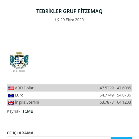
TEBRİKLER GRUP FİTZEMAQ
29 Ekim 2020
ABD Doları
47.5229
47.6085
Euro
54.7749
54.8736
İngiliz Sterlini
63.7878
64.1203
Kaynak:
TCMB
CC İÇİ ARAMA