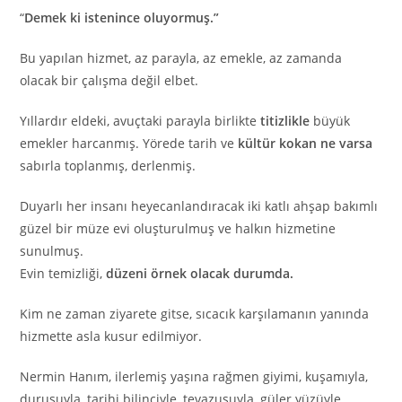
“
Demek ki istenince oluyormuş.”
Bu yapılan hizmet, az parayla, az emekle, az zamanda
olacak bir çalışma değil elbet.
Yıllardır eldeki, avuçtaki parayla birlikte
titizlikle
büyük
emekler harcanmış. Yörede tarih ve
kültür kokan ne varsa
sabırla toplanmış, derlenmiş.
Duyarlı her insanı heyecanlandıracak iki katlı ahşap bakımlı
güzel bir müze evi oluşturulmuş ve halkın hizmetine
sunulmuş.
Evin temizliği,
düzeni örnek olacak durumda.
Kim ne zaman ziyarete gitse, sıcacık karşılamanın yanında
hizmette asla kusur edilmiyor.
Nermin Hanım, ilerlemiş yaşına rağmen giyimi, kuşamıyla,
duruşuyla, tarihi bilinciyle, tevazusuyla, güler yüzüyle,