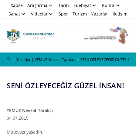
Skip
Xabze
Araştırma
Tarih
Edebiyat
Kültür
to
Sanat
Videolar
Spor
Turizm
Yazarlar
İletişim
content
Blog
>
Yazarlar | YEMUZ Nevzat Tarakçı
>
SENİ ÖZLEYECEĞİZ GÜZEL İNS
SENİ ÖZLEYECEĞİZ GÜZEL İNSAN!
YEMUZ Nevzat Tarakçı
04
.07.2015
Mütevazı yaşadın.