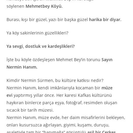
söylenen
Mehmetbey Köyü.
Burası, kışı bir güzel, yazı bir başka güzel
harika bir diyar.
Ya köy sakinlerinin güzellikleri?
Ya sevgi, dostluk ve kardeşlikleri?
İşte bu köyle özdeşleşen Mehmet Bey’in torunu
Sayın
Nermin Hanım.
Kimdir Nermin Sürmen, bu kültüre katkısı nedir?
Nermin Hanım, kendi imkânlarıyla kocaman bir
müze
evi
yaptırmış yıllar önce. Her karesi Kafkas kültürünü
haykıran binlerce parça eşya, fotoğraf, resimden oluşan
sıcacık bir tarih müzesi.
Nermin Hanım, müze evde, her daim misafirlerini bekleyen,
onları kusursuzca ağırlayan, giyimi, kuşamı, duruşu,
asaletiyle tam bir “hanımağa” görüntülü
asil bir Çerkes