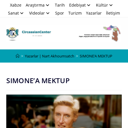
Skip
Xabze
Araştırma
Tarih
Edebiyat
Kültür
to
Sanat
Videolar
Spor
Turizm
Yazarlar
İletişim
content
Blog
>
Yazarlar | Nart Akhoumsatch
>
SIMONE’A MEKTUP
SIMONE’A MEKTUP