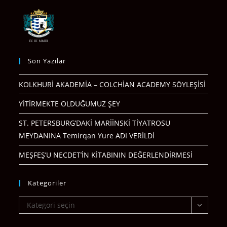
Son Yazılar
KOLKHURİ AKADEMİA – COLCHİAN ACADEMY SÖYLEŞİSİ
YİTİRMEKTE OLDUĞUMUZ ŞEY
ST. PETERSBURG’DAKİ MARİİNSKİ TİYATROSU
MEYDANINA Temirqan Yure ADI VERİLDİ
MEŞFEŞ’U NECDET’İN KİTABININ DEĞERLENDİRMESİ
Kategoriler
Kategoriler
Kategori seçin