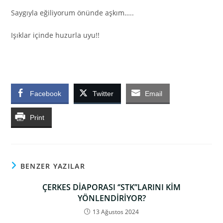
Saygıyla eğiliyorum önünde aşkım…..
Işıklar içinde huzurla uyu!!
…
Facebook
Twitter
Email
Print
BENZER YAZILAR
ÇERKES DİAPORASI ‘’STK’’LARINI KİM
YÖNLENDİRİYOR?
13 Ağustos 2024