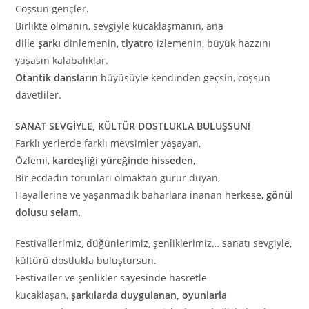
Coşsun gençler.
Birlikte olmanın, sevgiyle kucaklaşmanın, ana
dille
şarkı
dinlemenin,
tiyatro
izlemenin, büyük hazzını
yaşasın kalabalıklar.
Otantik dansların
büyüsüyle kendinden geçsin, coşsun
davetliler.
SANAT SEVGİYLE, KÜLTÜR DOSTLUKLA BULUŞSUN!
Farklı yerlerde farklı mevsimler yaşayan,
Özlemi,
kardeşliği yüreğinde hisseden
,
Bir ecdadın torunları olmaktan gurur duyan,
Hayallerine ve yaşanmadık baharlara inanan herkese,
gönül
dolusu selam.
Festivallerimiz, düğünlerimiz, şenliklerimiz… sanatı sevgiyle,
kültürü dostlukla buluştursun.
Festivaller ve şenlikler sayesinde hasretle
kucaklaşan,
şarkılarda duygulanan,
oyunlarla