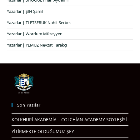
Yazarlar | ŞIH Şamil
Yazarlar | TLETSERUK Nahit Serbes
Yazarlar | Wordum Müzeyyen
Yazarlar | YEMUZ Nevzat Tarakçı
Son Yazılar
KOLKHURİ AKADEMİA – COLCHİAN ACADEMY SÖYLEŞİSİ
YİTİRMEKTE OLDUĞUMUZ ŞEY