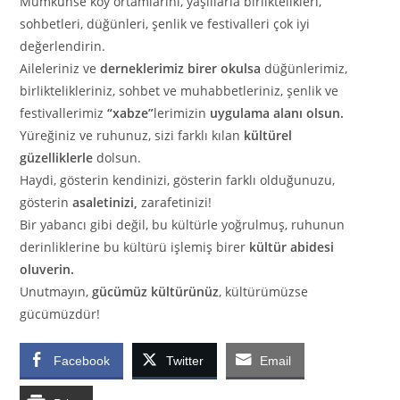
Mümkünse köy ortamlarını, yaşlılarla birliktelikleri,
sohbetleri, düğünleri, şenlik ve festivalleri çok iyi
değerlendirin.
Aileleriniz ve
derneklerimiz birer okulsa
düğünlerimiz,
birliktelikleriniz, sohbet ve muhabbetleriniz, şenlik ve
festivallerimiz
“xabze”
lerimizin
uygulama alanı olsun.
Yüreğiniz ve ruhunuz, sizi farklı kılan
kültürel
güzelliklerle
dolsun.
Haydi, gösterin kendinizi, gösterin farklı olduğunuzu,
gösterin
asaletinizi,
zarafetinizi!
Bir yabancı gibi değil, bu kültürle yoğrulmuş, ruhunun
derinliklerine bu kültürü işlemiş birer
kültür abidesi
oluverin.
Unutmayın,
gücümüz kültürünüz
, kültürümüzse
gücümüzdür!
Facebook
Twitter
Email