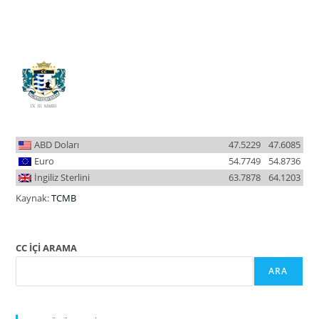
ABD Doları
47.5229
47.6085
Euro
54.7749
54.8736
İngiliz Sterlini
63.7878
64.1203
Kaynak:
TCMB
CC İÇİ ARAMA
ARA