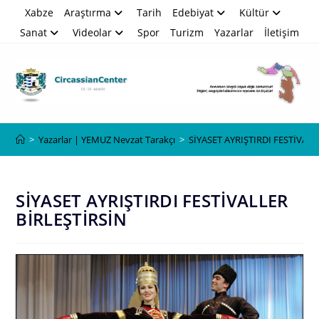
Skip
Xabze
Araştırma
Tarih
Edebiyat
Kültür
to
Sanat
Videolar
Spor
Turizm
Yazarlar
İletişim
content
Blog
>
Yazarlar | YEMUZ Nevzat Tarakçı
>
SİYASET AYRIŞTIRDI FESTİVALL
SİYASET AYRIŞTIRDI FESTİVALLER
BİRLEŞTİRSİN