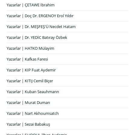
Yazarlar | ÇETAWE İbrahim
Yazarlar | Doç Dr. ERGENOY Erol Yıldır
Yazarlar | Dr. MEŞFEŞ'Ü Necdet Hatam
Yazarlar | Dr. YEDİC Batıray Özbek
Yazarlar | HATKO Mülayim
Yazarlar | Kafkas Faresi
Yazarlar | KIP Fuat Aydemir
Yazarlar | KITIJ Cemil Biçer
Yazarlar | Kuban Seauhmann
Yazarlar | Murat Duman
Yazarlar | Nart Akhoumsatch
Yazarlar | Sezai Babakuş
Yazarlar | SHOQUL İlhan Aydemir