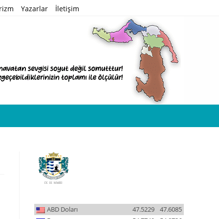
rizm
Yazarlar
İletişim
ABD Doları
47.5229
47.6085