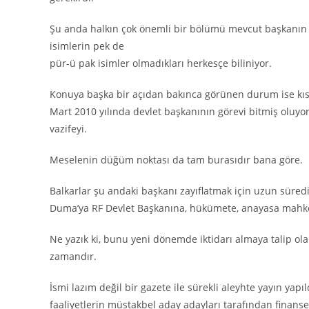
Şu anda halkın çok önemli bir bölümü mevcut başkanın
isimlerin pek de
pür-ü pak isimler olmadıkları herkesçe biliniyor.
Konuya başka bir açıdan bakınca görünen durum ise kısa
Mart 2010 yılında devlet başkanının görevi bitmiş oluyor
vazifeyi.
Meselenin düğüm noktası da tam burasıdır bana göre.
Balkarlar şu andaki başkanı zayıflatmak için uzun süredir
Duma’ya RF Devlet Başkanına, hükümete, anayasa mahke
Ne yazık ki, bunu yeni dönemde iktidarı almaya talip ola
zamandır.
İsmi lazım değil bir gazete ile sürekli aleyhte yayın yapıl
faaliyetlerin müstakbel aday adayları tarafından finanse 