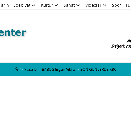
Tarih
Edebiyat
Kültür
Sanat
Videolar
Spor
Tu
Blog
>
Yazarlar | BABUG Ergün Yıldız
>
SON GÜNLERDE KBC