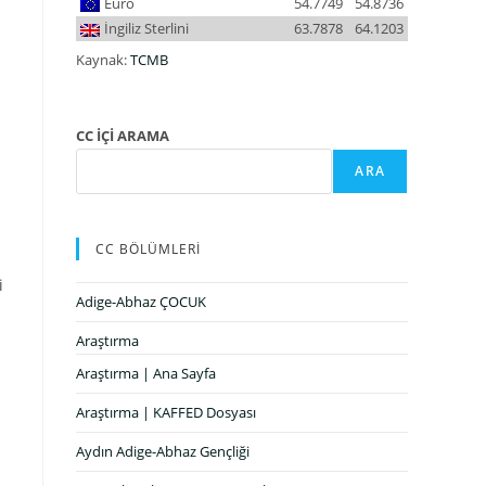
Euro
54.7749
54.8736
İngiliz Sterlini
63.7878
64.1203
Kaynak:
TCMB
CC İÇİ ARAMA
ARA
CC BÖLÜMLERİ
i
Adige-Abhaz ÇOCUK
Araştırma
Araştırma | Ana Sayfa
Araştırma | KAFFED Dosyası
Aydın Adige-Abhaz Gençliği