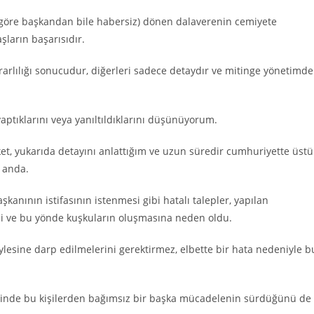
 göre başkandan bile habersiz) dönen dalaverenin cemiyete
ların başarısıdır.
ararlılığı sonucudur, diğerleri sadece detaydır ve mitinge yönetimd
aptıklarını veya yanıltıldıklarını düşünüyorum.
, yukarıda detayını anlattığım ve uzun süredir cumhuriyette üstü
r anda.
şkanının istifasının istenmesi gibi hatalı talepler, yapılan
rdi ve bu yönde kuşkuların oluşmasına neden oldu.
öylesine darp edilmelerini gerektirmez, elbette bir hata nedeniyle b
isinde bu kişilerden bağımsız bir başka mücadelenin sürdüğünü de