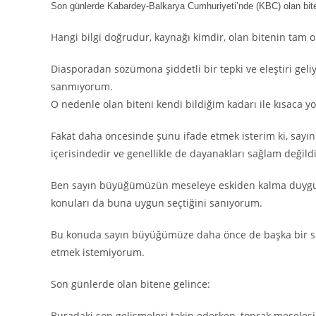
Son günlerde Kabardey-Balkarya Cumhuriyeti’nde (KBC) olan bite
Hangi bilgi doğrudur, kaynağı kimdir, olan bitenin tam o
Diasporadan sözümona şiddetli bir tepki ve eleştiri geli
sanmıyorum.
O nedenle olan biteni kendi bildiğim kadarı ile kısaca 
Fakat daha öncesinde şunu ifade etmek isterim ki, sayın 
içerisindedir ve genellikle de dayanakları sağlam değildi
Ben sayın büyüğümüzün meseleye eskiden kalma duygusal b
konuları da buna uygun seçtiğini sanıyorum.
Bu konuda sayın büyüğümüze daha önce de başka bir sited
etmek istemiyorum.
Son günlerde olan bitene gelince:
Buradaki son gelişmeleri takip ederken, toprak meselesi 