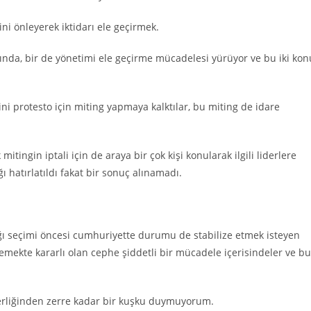
i önleyerek iktidarı ele geçirmek.
ında, bir de yönetimi ele geçirme mücadelesi yürüyor ve bu iki kon
ini protesto için miting yapmaya kalktılar, bu miting de idare
itingin iptali için de araya bir çok kişi konularak ilgili liderlere
ı hatırlatıldı fakat bir sonuç alınamadı.
ğı seçimi öncesi cumhuriyette durumu de stabilize etmek isteyen
emekte kararlı olan cephe şiddetli bir mücadele içerisindeler ve bu
everliğinden zerre kadar bir kuşku duymuyorum.