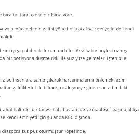
taraftır, taraf olmalıdır bana göre.
rsa ve o mücadelenin galibi yönetimi alacaksa, cemiyetin de kendi
malıdır.
alizini iyi yapabilmek durumundadır. Aksi halde böylesi nahoş
da bir pozisyona düşme riski ile yüz yüze gelmeleri işten bile
ız bu insanlara sahip çıkarak harcanmalarını önlemek lazım
 haline geldiklerini de bilmek, restleşmeye giden son adımdaki
.
tirahat halinde, bir tanesi hala hastanede ve maalesef başına aldığı
 ise kendi emniyeti için şu anda KBC dışında.
n diaspora sus pus oturmuştur köşesinde.