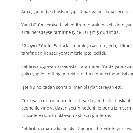
Amaç şu andaki başkanı yıpratmak ve bir daha seçilmesin
Yani bütün cemiyeti ilgilendiren toprak meselesinin yan
artık neredeyse birbirine iyice karışmış durumda.
12. ayın 3’ünde, Balkarlar toprak yasasının geri çekilmes
tarafından benzer yöntemlerle iptal edildi.
Saldırıya uğrayan arkadaşlar tarafından 5’inde yapılacak m
çağrı yapıldı, mitingi gerektiren durumun ortadan kalktığ
İşte bu noktadan sonra bilinen olaylar cereyan etti.
Çok kısaca durumu özetlersek; yaklaşan devlet başkanlı
cephe ile yine yaklaşan seçim nedeni ile buna izin verm
mücadele doruk noktaya ulaştı son günlerde.
Saldırılara maruz kalan sivil toplum liderlerinin yurts