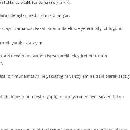
n hakkında ortalık toz duman ne yazık ki.
larak detayları nedir kimse bilmiyor.
yor aynı zamanda. Fakat onların da elinde yeterli bilgi olduğunu
yorumlayarak aktarayım.
HAPİ Cevdet anavatana karşı sürekli eleştirel bir tutum
r.
ir muhalif tavır ile yaklaştığını ve söylemine delil olarak seçtiğ
e benzer bir eleştiri yaptığım için yeniden aynı şeyleri tekrar
nedeniyle yapılan birinci miting sonrasını ayrışma noktası olarak