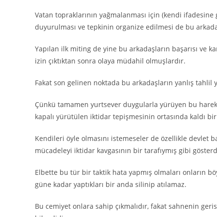
Vatan topraklarının yağmalanması için (kendi ifadesine
duyurulması ve tepkinin organize edilmesi de bu arkadaş
Yapılan ilk miting de yine bu arkadaşların başarısı ve k
izin çıktıktan sonra olaya müdahil olmuşlardır.
Fakat son gelinen noktada bu arkadaşların yanlış tahlil y
Çünkü tamamen yurtsever duygularla yürüyen bu hareket
kapalı yürütülen iktidar tepişmesinin ortasında kaldı bi
Kendileri öyle olmasını istemeseler de özellikle devlet ba
mücadeleyi iktidar kavgasının bir tarafıymış gibi göste
Elbette bu tür bir taktik hata yapmış olmaları onların b
güne kadar yaptıkları bir anda silinip atılamaz.
Bu cemiyet onlara sahip çıkmalıdır, fakat sahnenin ger