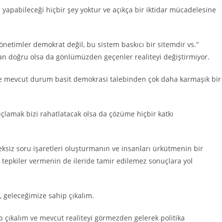
apabileceği hiçbir şey yoktur ve açıkça bir iktidar mücadelesine
etimler demokrat değil, bu sistem baskıcı bir sitemdir vs.”
dan doğru olsa da gönlümüzden geçenler realiteyi değiştirmiyor.
e mevcut durum basit demokrasi talebinden çok daha karmaşık bir
uçlamak bizi rahatlatacak olsa da çözüme hiçbir katkı
eksiz soru işaretleri oluşturmanın ve insanları ürkütmenin bir
t tepkiler vermenin de ileride tamir edilemez sonuçlara yol
, geleceğimize sahip çıkalım.
çıkalım ve mevcut realiteyi görmezden gelerek politika