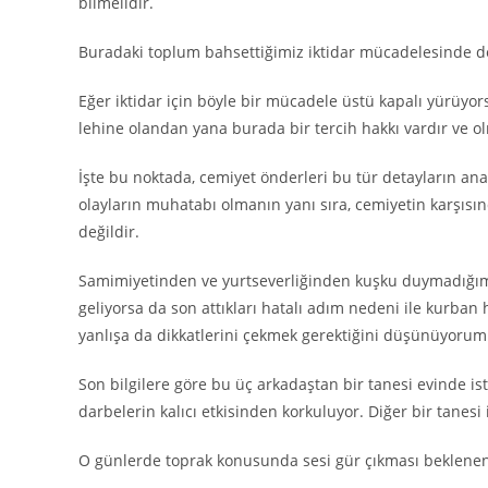
bilmelidir.
Buradaki toplum bahsettiğimiz iktidar mücadelesinde de 
Eğer iktidar için böyle bir mücadele üstü kapalı yürüyo
lehine olandan yana burada bir tercih hakkı vardır ve ol
İşte bu noktada, cemiyet önderleri bu tür detayların an
olayların muhatabı olmanın yanı sıra, cemiyetin karşısın
değildir.
Samimiyetinden ve yurtseverliğinden kuşku duymadığım
geliyorsa da son attıkları hatalı adım nedeni ile kurban
yanlışa da dikkatlerini çekmek gerektiğini düşünüyorum
Son bilgilere göre bu üç arkadaştan bir tanesi evinde is
darbelerin kalıcı etkisinden korkuluyor. Diğer bir tanesi
O günlerde toprak konusunda sesi gür çıkması beklene