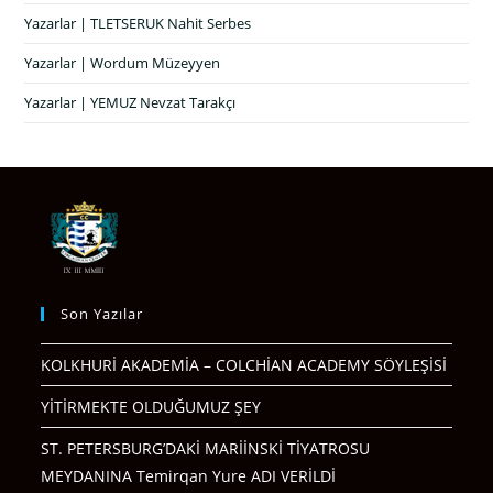
Yazarlar | TLETSERUK Nahit Serbes
Yazarlar | Wordum Müzeyyen
Yazarlar | YEMUZ Nevzat Tarakçı
Son Yazılar
KOLKHURİ AKADEMİA – COLCHİAN ACADEMY SÖYLEŞİSİ
YİTİRMEKTE OLDUĞUMUZ ŞEY
ST. PETERSBURG’DAKİ MARİİNSKİ TİYATROSU
MEYDANINA Temirqan Yure ADI VERİLDİ