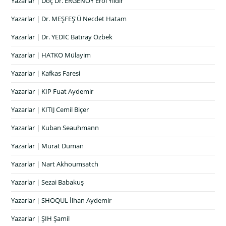
Yazarlar | Doç Dr. ERGENOY Erol Yıldır
Yazarlar | Dr. MEŞFEŞ'Ü Necdet Hatam
Yazarlar | Dr. YEDİC Batıray Özbek
Yazarlar | HATKO Mülayim
Yazarlar | Kafkas Faresi
Yazarlar | KIP Fuat Aydemir
Yazarlar | KITIJ Cemil Biçer
Yazarlar | Kuban Seauhmann
Yazarlar | Murat Duman
Yazarlar | Nart Akhoumsatch
Yazarlar | Sezai Babakuş
Yazarlar | SHOQUL İlhan Aydemir
Yazarlar | ŞIH Şamil