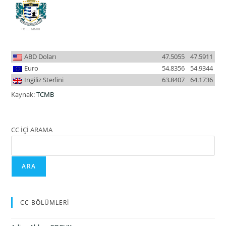
ABD Doları
47.5055
47.5911
Euro
54.8356
54.9344
İngiliz Sterlini
63.8407
64.1736
Kaynak:
TCMB
CC İÇİ ARAMA
ARA
CC BÖLÜMLERİ