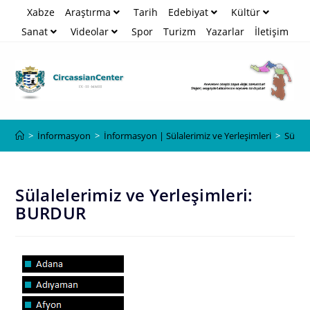
Xabze
Araştırma
Tarih
Edebiyat
Kültür
Sanat
Videolar
Spor
Turizm
Yazarlar
İletişim
Blog
>
İnformasyon
>
İnformasyon | Sülalerimiz ve Yerleşimleri
>
Sülale
Sülalelerimiz ve Yerleşimleri:
BURDUR