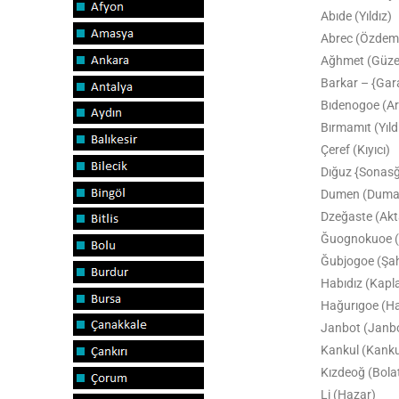
Abıde (Yıldız)
Abrec (Özdem
Ağhmet (Güze
Barkar – {Gar
Bıdenogoe (A
Bırmamıt (Yıld
Çeref (Kıyıcı)
Dığuz {Sonasğ
Dumen (Duma
Dzeğaste (Akt
Ğuognokuoe 
Ğubjogoe (Şah
Habıdız (Kapl
Hağurıgoe (H
Janbot (Janbo
Kankul (Kanku
Kızdeoğ (Bol
Li (Hazar)