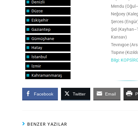
Mendu (Oğul
Neğoey (Kalege
Şerces (Engür
Şıd (Kayhan–
Kansav)
Tevınıgoe (Ars
Tsıpıne (Kızıl
Bilgi: KOPSİ
Facebook
Twitter
Email
P
BENZER YAZILAR