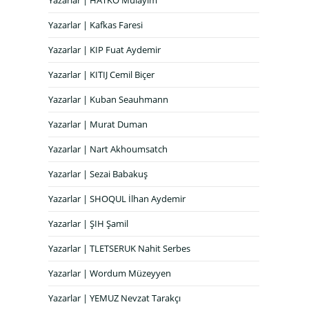
Yazarlar | HATKO Mülayim
Yazarlar | Kafkas Faresi
Yazarlar | KIP Fuat Aydemir
Yazarlar | KITIJ Cemil Biçer
Yazarlar | Kuban Seauhmann
Yazarlar | Murat Duman
Yazarlar | Nart Akhoumsatch
Yazarlar | Sezai Babakuş
Yazarlar | SHOQUL İlhan Aydemir
Yazarlar | ŞIH Şamil
Yazarlar | TLETSERUK Nahit Serbes
Yazarlar | Wordum Müzeyyen
Yazarlar | YEMUZ Nevzat Tarakçı