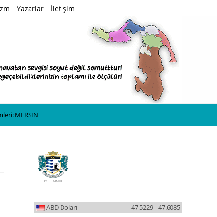
izm
Yazarlar
İletişim
imleri: MERSİN
ABD Doları
47.5229
47.6085