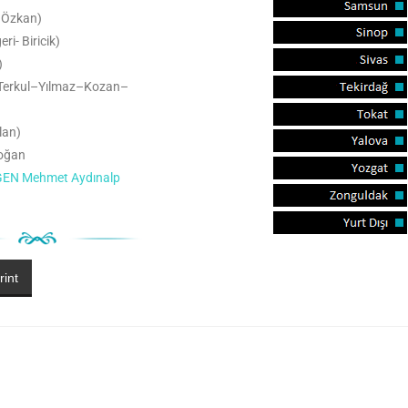
–Özkan)
ri- Biricik)
)
Terkul–Yılmaz–Kozan–
lan)
doğan
RGEN Mehmet Aydınalp
rint