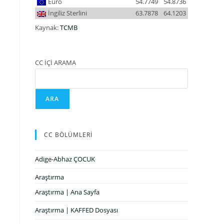
Euro
54.7749
54.8736
İngiliz Sterlini
63.7878
64.1203
Kaynak:
TCMB
CC İÇİ ARAMA
ARA
CC BÖLÜMLERİ
Adige-Abhaz ÇOCUK
Araştırma
Araştırma | Ana Sayfa
Araştırma | KAFFED Dosyası