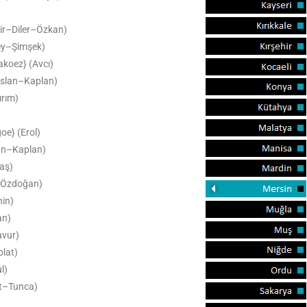
ir–Diler–Özkan)
y–Şimşek)
akoez} (Avcı)
rslan–Kaplan)
ırım)
oe} (Erol)
n–Kaplan)
aş)
(Özdoğan)
in)
an)
avur)
lat)
l)
at–Tunca)