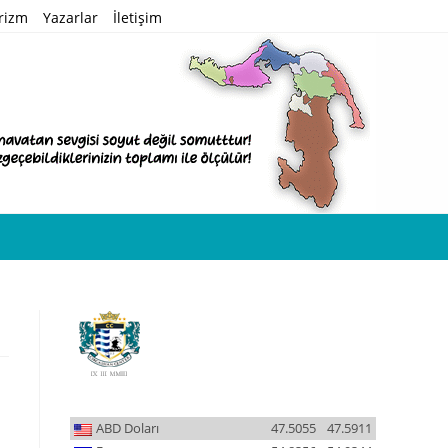
rizm
Yazarlar
İletişim
ABD Doları
47.5055
47.5911