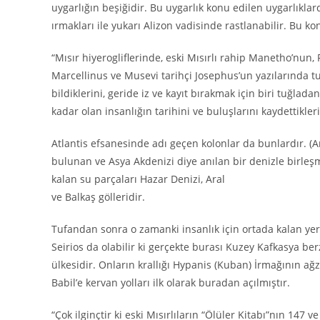
uygarlığın beşiğidir. Bu uygarlık konu edilen uygarlıklar
ırmakları ile yukarı Alizon vadisinde rastlanabilir. Bu k
“Mısır hiyerogliflerinde, eski Mısırlı rahip Manetho’nun
Marcellinus ve Musevi tarihçi Josephus’un yazılarında tu
bildiklerini, geride iz ve kayıt bırakmak için biri tuğlada
kadar olan insanlığın tarihini ve buluşlarını kaydettikler
Atlantis efsanesinde adı geçen kolonlar da bunlardır. (An
bulunan ve Asya Akdenizi diye anılan bir denizle birleş
kalan su parçaları Hazar Denizi, Aral
ve Balkaş gölleridir.
Tufandan sonra o zamanki insanlık için ortada kalan yer, 
Seirios da olabilir ki gerçekte burası Kuzey Kafkasya be
ülkesidir. Onların krallığı Hypanis (Kuban) İrmağının ağz
Babil’e kervan yolları ilk olarak buradan açılmıştır.
“Çok ilginçtir ki eski Mısırlıların “Ölüler Kitabı”nın 147