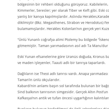
bölgesinin bir rehberi olduğunu görüyoruz. Kabilelerin, 
Kimmerler, Seresler; yer olarak Tiber ve Keft gibi. Eski 
yanlış bir kanıya kapılmışlardır. Aslında Herakles,Karad
dikilmiştir (Bkz. Megasthenes, Strabon ve Herodotus) Feni
bulamamışlardır. Herakles Kolonlan’nın gerçek yeri Kuze
“Ünlü Yunanlı coğrafya alimi Ptolemy bu bölgede “İsken
gitmemiştir. Taman yarımadasının asıl adı Ta Manu’dur 
Eski Yunan efsanelerine göre Uranüs doğuda, Kronus batı
ve maden işleyenler, Taauti adlı bir tanrıya taparlardı.
Dağlıların ise Theoi adlı tanrısı vardı. Anapa yarımadası
Taman’in ünlü okçularıdır.
Kabardi’nin anlamı başın sol tarafında bulunan bir bağd
Sind balkının tanrısının simgesidir. Gerçek Altın Post’
Kafkasya’nın antik ve tufan öncesi uygarhğının kalıntıl
Bunların bulunup keşfedilmesi de ilgili arkeologlara dü