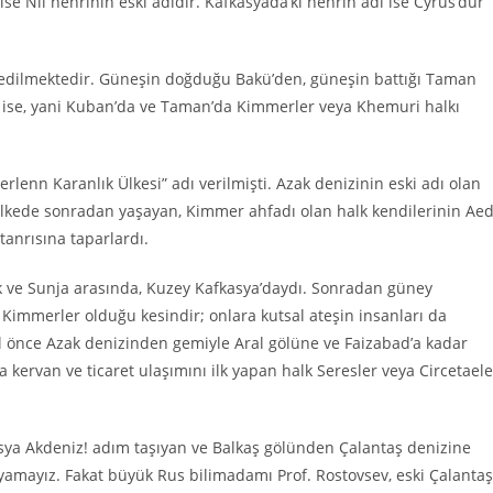
ise Nil nehrinin eski adıdır. Kafkasyada’ki nehrin adı ise Cyrus’dur
astedilmektedir. Güneşin doğduğu Bakü’den, güneşin battığı Taman
 ise, yani Kuban’da ve Taman’da Kimmerler veya Khemuri halkı
lenn Karanlık Ülkesi” adı verilmişti. Azak denizinin eski adı olan
u ülkede sonradan yaşayan, Kimmer ahfadı olan halk kendilerinin Ae
tanrısına taparlardı.
erek ve Sunja arasında, Kuzey Kafkasya’daydı. Sonradan güney
n Kimmerler olduğu kesindir; onlara kutsal ateşin insanları da
 yıl önce Azak denizinden gemiyle Aral gölüne ve Faizabad’a kadar
kervan ve ticaret ulaşımını ilk yapan halk Seresler veya Circetaele
sya Akdeniz! adım taşıyan ve Balkaş gölünden Çalantaş denizine
yamayız. Fakat büyük Rus bilimadamı Prof. Rostovsev, eski Çalantaş