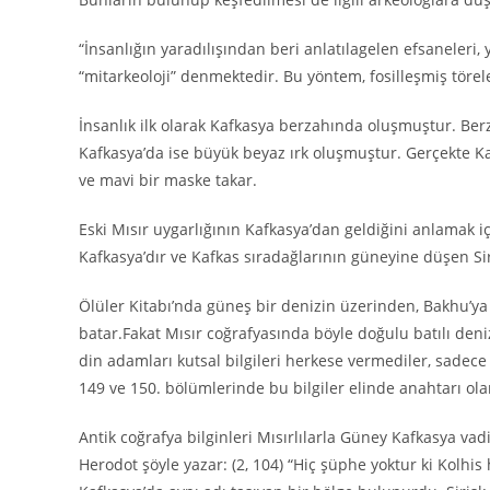
“İnsanlığın yaradılışından beri anlatılagelen efsaneleri,
“mitarkeoloji” denmektedir. Bu yöntem, fosilleşmiş törel
İnsanlık ilk olarak Kafkasya berzahında oluşmuştur. Be
Kafkasya’da ise büyük beyaz ırk oluşmuştur. Gerçekte Kaf
ve mavi bir maske takar.
Eski Mısır uygarlığının Kafkasya’dan geldiğini anlamak i
Kafkasya’dır ve Kafkas sıradağlarının güneyine düşen Sir
Ölüler Kitabı’nda güneş bir denizin üzerinden, Bakhu’y
batar.Fakat Mısır coğrafyasında böyle doğulu batılı deniz
din adamları kutsal bilgileri herkese vermediler, sadece s
149 ve 150. bölümlerinde bu bilgiler elinde anahtarı ol
Antik coğrafya bilginleri Mısırlılarla Güney Kafkasya vadi
Herodot şöyle yazar: (2, 104) “Hiç şüphe yoktur ki Kolhis ha