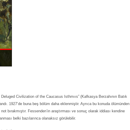
 Deluged Civilization of the Caucasus Isthmııs” (Kafkasya Berzahının Batık
ınlandı. 1927’de buna beş bölüm daha eklenmiştir. Ayrıca bu konuda ölümünden
e not bırakmıştır. Fessenden’in araştırması ve sonuç olarak iddiası kendine
lanması belki bazılarınca olanaksız görülebilir.