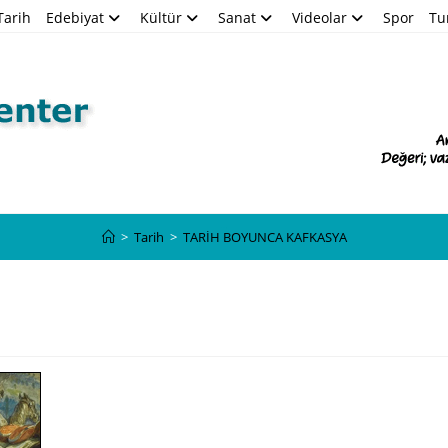
Tarih
Edebiyat
Kültür
Sanat
Videolar
Spor
Tu
Blog
>
Tarih
>
TARİH BOYUNCA KAFKASYA