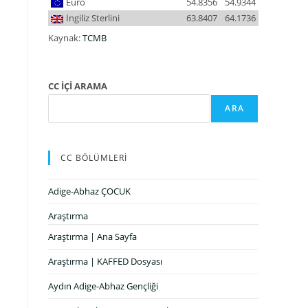
Euro
54.8356
54.9344
İngiliz Sterlini
63.8407
64.1736
Kaynak:
TCMB
CC İÇİ ARAMA
ARA
CC BÖLÜMLERİ
Adige-Abhaz ÇOCUK
Araştırma
Araştırma | Ana Sayfa
Araştırma | KAFFED Dosyası
Aydın Adige-Abhaz Gençliği