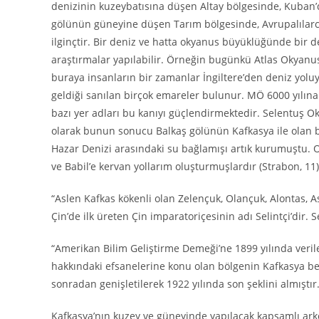
denizinin kuzeybatısına düşen Altay bölgesinde, Kuban’
gölünün güneyine düşen Tarım bölgesinde, Avrupalılarca y
ilginçtir. Bir deniz ve hatta okyanus büyüklüğünde bir 
araştırmalar yapılabilir. Örneğin bugünkü Atlas Okyanusu
buraya insanların bir zamanlar İngiltere’den deniz yoluy
geldiği sanılan birçok emareler bulunur. MÖ 6000 yılına
bazı yer adları bu kanıyı güçlendirmektedir. Selentuş O
olarak bunun sonucu Balkaş gölünün Kafkasya ile olan ba
Hazar Denizi arasındaki su bağlamışı artık kurumuştu. 
ve Babil’e kervan yollarım oluşturmuşlardır (Strabon, 11)
“Aslen Kafkas kökenli olan Zelençuk, Olançuk, Alontas, As
Çin’de ilk üreten Çin imparatoriçesinin adı Selintçi’di
“Amerikan Bilim Geliştirme Demeği’ne 1899 yılında verile
hakkındaki efsanelerine konu olan bölgenin Kafkasya be
sonradan genişletilerek 1922 yılında son şeklini almıştır
Kafkasya’nın kuzey ve güneyinde yapılacak kapsamlı arkeo