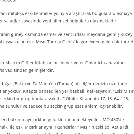
 yani mitoloji, eski kelimeler yoluyla araştırarak bulgulara ulaşmaya
er ve adlar sayesinde yeni bilimsel bulgulara ulaşmaktadır.
rzahın güney kısmında esmer ve zenci ırklar meydana gelmiş,Kuzey
kasyalı olan eski Mısır Tanrısı Osiris’de güneyden gelen bir tanrıd
çin Mısır’m Ölüler Kitabı’nı incelemek yeter.Onlar için anavatan
is vadisinden gelmişlerdir.
a doğar (Baku) ve Ta Manu’da (Taman) bir diğer denizin üzerinde
ler yoktur. Kitapta bahsedilen yer besbelli Kafkasya’dır. “Eski Mısır
eçkin bir grup bunlara vakıftı. ” Ölüler Kitabenin 17, 18, 64, 125,
ana sunulur ve sadece bu seçkin grup esas anlamı öğrenebilir.
leri balkının aynı ırktan geldiklerini bilmekteydiler. MÖ 450’de
lkı ile eski Mısırlılar aynı ırktandırlar.” Mısırın eski adı Aetia idi.