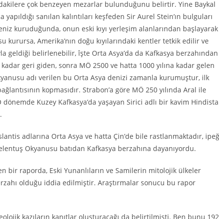
dakilere çok benzeyen mezarlar bulunduğunu belirtir. Yine Baykal
apıldığı sanılan kalıntıları keşfeden Sir Aurel Stein’ın bulguları
deniz kuruduğunda, onun eski kıyı yerleşim alanlarından başlayarak
 kurursa, Amerika’nın doğu kıyılarındaki kentler tetkik edilir ve
la geldiği belirlenebilir, îşte Orta Asya’da da Kafkasya berzahından
 kadar geri giden, sonra MÖ 2500 ve hatta 1000 yılına kadar gelen
kyanusu adı verilen bu Orta Asya denizi zamanla kurumuştur, ilk
ğlantısının kopmasıdır. Strabon’a göre MÖ 250 yılında Aral ile
O dönemde Kuzey Kafkasya’da yaşayan Sirici adlı bir kavim Hindist
.
lantis adlarına Orta Asya ve hatta Çin’de bile rastlanmaktadır, ipeğ
r. Selentuş Okyanusu batıdan Kafkasya berzahına dayanıyordu.
n bir raporda, Eski Yunanlıların ve Samilerin mitolojik ülkeler
rzahı olduğu iddia edilmiştir. Araştırmalar sonucu bu rapor
.
lojik kazıların kanıtlar oluşturacağı da belirtilmişti. Ben bunu 19