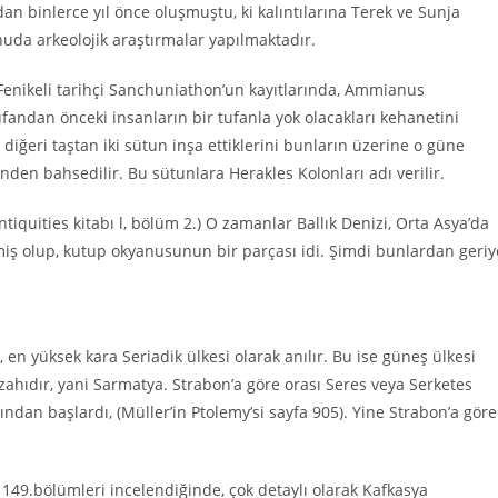
dan binlerce yıl önce oluşmuştu, ki kalıntılarına Terek ve Sunja
onuda arkeolojik araştırmalar yapılmaktadır.
, Fenikeli tarihçi Sanchuniathon’un kayıtlarında, Ammianus
fandan önceki insanların bir tufanla yok olacakları kehanetini
n diğeri taştan iki sütun inşa ettiklerini bunların üzerine o güne
inden bahsedilir. Bu sütunlara Herakles Kolonları adı verilir.
tiquities kitabı l, bölüm 2.) O zamanlar Ballık Denizi, Orta Asya’da
miş olup, kutup okyanusunun bir parçası idi. Şimdi bunlardan geriy
en yüksek kara Seriadik ülkesi olarak anılır. Bu ise güneş ülkesi
rzahıdır, yani Sarmatya. Strabon’a göre orası Seres veya Serketes
ından başlardı, (Müller’in Ptolemy’si sayfa 905). Yine Strabon’a göre
 ve 149.bölümleri incelendiğinde, çok detaylı olarak Kafkasya