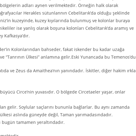
bölgelerin adları aynen verilmektedir. Örneğin halk olarak
coğrafyacılar Herakles sütunlannın Cebelitarık’da olduğu şeklinde
eniz’in kuzeyinde, kuzey kıyılarında bulunmuş ve kolonlar buraya
keliler ise yanlış olarak boşuna kolonları Cebelitarık’da aramış ve
y Kafkasya’dır.
der’in Kolonlarından bahseder, fakat iskender bu kadar uzağa
ve “Tanrının Ülkesi” anlamına gelir.Eski Yunancada bu Temenos’du
da ve Zeus da Amaithea’nın yanındadır. İskitler, diğer hakim ırkla
 büyücü Circe’nin yuvasıdır. O bölgede Circetaeler yaşar, onlar
an gelir. Soylular saçlarını bununla bağlarlar. Bu aynı zamanda
un ülkesi aslında güneyde değil, Taman yarımadasındadır.
arı bugün tamamen yeraltındadır.
şmektedir.