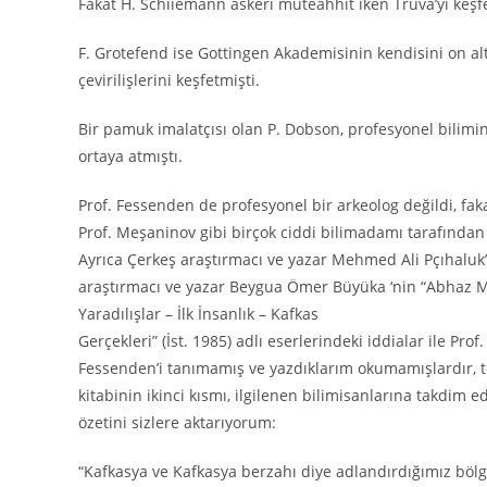
Fakat H. Schiiemann askeri müteahhit iken Truva’yı keşfe
F. Grotefend ise Gottingen Akademisinin kendisini on a
çevirilişlerini keşfetmişti.
Bir pamuk imalatçısı olan P. Dobson, profesyonel bilimin
ortaya atmıştı.
Prof. Fessenden de profesyonel bir arkeolog değildi, fakat 
Prof. Meşaninov gibi birçok ciddi bilimadamı tarafından 
Ayrıca Çerkeş araştırmacı ve yazar Mehmed Ali Pçıhaluk’
araştırmacı ve yazar Beygua Ömer Büyüka ‘nin “Abhaz Mito
Yaradılışlar – İlk İnsanlık – Kafkas
Gerçekleri” (İst. 1985) adlı eserlerindeki iddialar ile Pr
Fessenden’i tanımamış ve yazdıklarım okumamışlardır, t
kitabinin ikinci kısmı, ilgilenen bilimisanlarına takdim 
özetini sizlere aktarıyorum:
“Kafkasya ve Kafkasya berzahı diye adlandırdığımız bölge