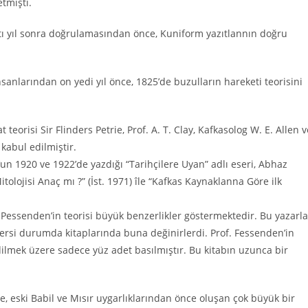
tmişti.
ltı yıl sonra doğrulamasından önce, Kuniform yazıtlannın doğru
sanlarından on yedi yıl önce, 1825’de buzulların hareketi teorisini
teorisi Sir Flinders Petrie, Prof. A. T. Clay, Kafkasolog W. E. Allen v
kabul edilmiştir.
un 1920 ve 1922’de yazdığı “Tarihçilere Uyan” adlı eseri, Abhaz
lojisi Anaç mı ?” (İst. 1971) île “Kafkas Kaynaklanna Göre ilk
of. Pessenden’in teorisi büyük benzerlikler göstermektedir. Bu yazarla
ersi durumda kitaplarında buna değinirlerdi. Prof. Fessenden’in
edilmek üzere sadece yüz adet basılmıştır. Bu kitabın uzunca bir
, eski Babil ve Mısır uygarlıklarından önce oluşan çok büyük bir