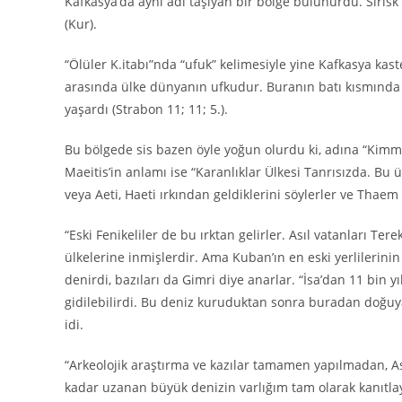
Kafkasya’da aynı adı taşıyan bir bölge bulunurdu. Sirisk 
(Kur).
“Ölüler K.itabı”nda “ufuk” kelimesiyle yine Kafkasya k
arasında ülke dünyanın ufkudur. Buranın batı kısmında
yaşardı (Strabon 11; 11; 5.).
Bu bölgede sis bazen öyle yoğun olurdu ki, adına “Kimmer
Maeitis’in anlamı ise “Karanlıklar Ülkesi Tanrısızda. B
veya Aeti, Haeti ırkından geldiklerini söylerler ve Thaem 
“Eski Fenikeliler de bu ırktan gelirler. Asıl vatanları T
ülkelerine inmişlerdir. Ama Kuban’ın en eski yerlilerini
denirdi, bazıları da Gimri diye anarlar. “İsa’dan 11 bin
gidilebilirdi. Bu deniz kuruduktan sonra buradan doğuya 
idi.
“Arkeolojik araştırma ve kazılar tamamen yapılmadan, A
kadar uzanan büyük denizin varlığım tam olarak kanıtla