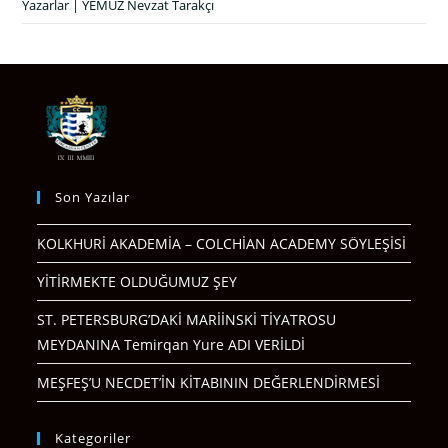
Yazarlar | YEMUZ Nevzat Tarakçı
Son Yazılar
KOLKHURİ AKADEMİA – COLCHİAN ACADEMY SÖYLEŞİSİ
YİTİRMEKTE OLDUĞUMUZ ŞEY
ST. PETERSBURG’DAKİ MARİİNSKİ TİYATROSU
MEYDANINA Temirqan Yure ADI VERİLDİ
MEŞFEŞ’U NECDET’İN KİTABININ DEĞERLENDİRMESİ
Kategoriler