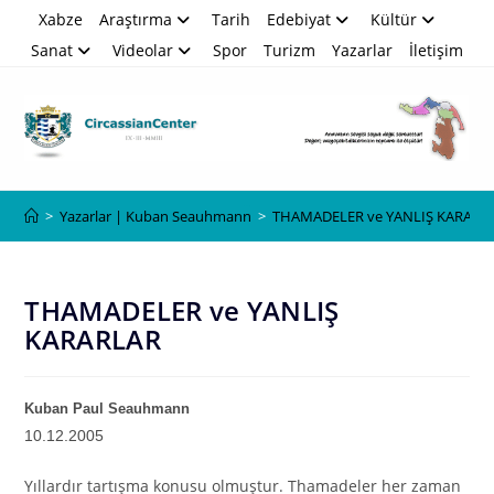
Skip
Xabze
Araştırma
Tarih
Edebiyat
Kültür
to
Sanat
Videolar
Spor
Turizm
Yazarlar
İletişim
content
Blog
>
Yazarlar | Kuban Seauhmann
>
THAMADELER ve YANLIŞ KARARL
THAMADELER ve YANLIŞ
KARARLAR
Kuban Paul Seauhmann
10.12.2005
Yıllardır tartışma konusu olmuştur. Thamadeler her zaman