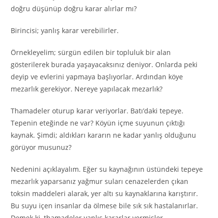
doğru düşünüp doğru karar alırlar mı?
Birincisi; yanlış karar verebilirler.
Örnekleyelim; sürgün edilen bir topluluk bir alan
gösterilerek burada yaşayacaksınız deniyor. Onlarda peki
deyip ve evlerini yapmaya başlıyorlar. Ardından köye
mezarlık gerekiyor. Nereye yapılacak mezarlık?
Thamadeler oturup karar veriyorlar. Batı’daki tepeye.
Tepenin eteğinde ne var? Köyün içme suyunun çıktığı
kaynak. Şimdi; aldıkları kararın ne kadar yanlış olduğunu
görüyor musunuz?
Nedenini açıklayalım. Eğer su kaynağının üstündeki tepeye
mezarlık yaparsanız yağmur suları cenazelerden çıkan
toksin maddeleri alarak, yer altı su kaynaklarına karıştırır.
Bu suyu içen insanlar da ölmese bile sık sık hastalanırlar.
Demek ki, thamadeler yanlış kararlar vermişler.