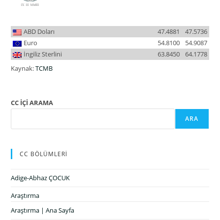
ABD Doları
47.4881
47.5736
Euro
54.8100
54.9087
İngiliz Sterlini
63.8450
64.1778
Kaynak:
TCMB
CC İÇİ ARAMA
ARA
CC BÖLÜMLERİ
Adige-Abhaz ÇOCUK
Araştırma
Araştırma | Ana Sayfa