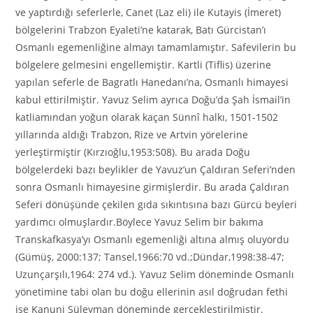
ve yaptırdığı seferlerle, Canet (Laz eli) ile Kutayis (İmeret)
bölgelerini Trabzon Eyaleti’ne katarak, Batı Gürcistan’ı
Osmanlı egemenliğine almayı tamamlamıştır. Safevilerin bu
bölgelere gelmesini engellemiştir. Kartli (Tiflis) üzerine
yapılan seferle de Bagratlı Hanedanı’na, Osmanlı himayesi
kabul ettirilmiştir. Yavuz Selim ayrıca Doğu’da Şah İsmail’in
katliamından yoğun olarak kaçan Sünnî halkı, 1501-1502
yıllarında aldığı Trabzon, Rize ve Artvin yörelerine
yerleştirmiştir (Kırzıoğlu,1953:508). Bu arada Doğu
bölgelerdeki bazı beylikler de Yavuz’un Çaldıran Seferi’nden
sonra Osmanlı himayesine girmişlerdir. Bu arada Çaldıran
Seferi dönüşünde çekilen gıda sıkıntısına bazı Gürcü beyleri
yardımcı olmuşlardır.Böylece Yavuz Selim bir bakıma
Transkafkasya’yı Osmanlı egemenliği altına almış oluyordu
(Gümüş, 2000:137; Tansel,1966:70 vd.;Dündar,1998:38-47;
Uzunçarşılı,1964: 274 vd.). Yavuz Selim döneminde Osmanlı
yönetimine tabi olan bu doğu ellerinin asıl doğrudan fethi
ise Kanuni Süleyman döneminde gerçekleştirilmiştir.