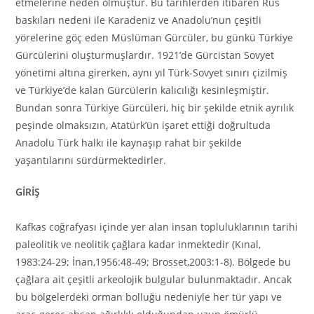
etmelerine neden olmuştur. Bu tarihlerden itibaren Rus
baskıları nedeni ile Karadeniz ve Anadolu’nun çeşitli
yörelerine göç eden Müslüman Gürcüler, bu günkü Türkiye
Gürcülerini oluşturmuşlardır. 1921’de Gürcistan Sovyet
yönetimi altına girerken, aynı yıl Türk-Sovyet sınırı çizilmiş
ve Türkiye’de kalan Gürcülerin kalıcılığı kesinleşmiştir.
Bundan sonra Türkiye Gürcüleri, hiç bir şekilde etnik ayrılık
peşinde olmaksızın, Atatürk’ün işaret ettiği doğrultuda
Anadolu Türk halkı ile kaynaşıp rahat bir şekilde
yaşantılarını sürdürmektedirler.
GİRİŞ
Kafkas coğrafyası içinde yer alan insan topluluklarının tarihi
paleolitik ve neolitik çağlara kadar inmektedir (Kınal,
1983:24-29; İnan,1956:48-49; Brosset,2003:1-8). Bölgede bu
çağlara ait çeşitli arkeolojik bulgular bulunmaktadır. Ancak
bu bölgelerdeki orman bolluğu nedeniyle her tür yapı ve