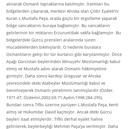
alınarak Osmanlı topraklarına katılmıştır. İranlıları bu
bölgelerden çıkararak, merkezi Ahıska olan Çıldır Eyaleti’ni
kuran L.Mustafa Paşa, orada güçlü bir örgütleme yaparak
bölge sancaklarını buraya bağlamıştır. Bu sancakların
gelirlerinin bir miktarını Erzurum’daki vakfa bağlamıştır. Bu
bölgelerdeki Gürcü prensleri aralarında süren
mücadelelerden bıkmışlardı. O nedenle buralara
Osmanlıların gelişi bir tür kurtarıcı gibi karşılanmıştır. Önce
Aşağı Gürcistan beylerinden Minuçehr Müslümanlığı kabul
etmiş ve Mustafa adını alarak Osmanlı hâkimiyetine
girmiştir. Daha sonra kardeşi Greguvar ve Ahıska
çevresindeki öteki Atabeyler Müslümanlığı kabul ve
benimseyerek Osmanlı yönetimini tanımışlardır (Özder,
1971:47; Özdemir,2002:69-71;Aydın,1998:284-295).
Bundan sonra Tiflis üzerine yürüyen L.Mustafa Paşa, kenti
almış ve Hükümdar David kaçmıştır. Ancak öteki Gürcü
beyleri itaat etmişlerdir. Tiflis derhal eyalet haline
getirilerek, beylerbeyliği Mehmet Paşa’ya verilmiştir. Daha