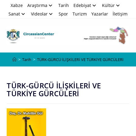
Skip
Xabze
Araştırma
Tarih
Edebiyat
Kültür
to
Sanat
Videolar
Spor
Turizm
Yazarlar
İletişim
content
Blog
>
Tarih
>
TÜRK-GÜRCÜ İLİŞKİLERİ VE TÜRKİYE GÜRCÜLERİ
TÜRK-GÜRCÜ İLİŞKİLERİ VE
TÜRKİYE GÜRCÜLERİ