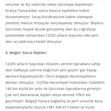
sorunlar ve dış saldırılar ülkeyi sarsmaya başlamıştır.
Kraliçe Tamara’dan sonra mevcut eyaletlere hakim
olunamamıştır. Saray bürokrasisine hakim olamayan
yönetim, mevcut ihtiyaçları karşılayamaz olmuştur. Böylece
Gürcistan, büyük ölçüde genişlemiş olan bu coğrafyayı
yönetmekte zorlanırken,1220’li yılların başında ülke yeni
akın ve saldırılara hedef olmuştur.
II. Moğol- Gürcü İlişkileri
1220’li yılların başından itibaren, verimli topraklara sahip
olan Kafkasya üzerine Doğu’nun yeni güçleri göz koyup
akınlara başlamışlardır. Önce bölgeye Harzemşahların
akınları olmuştur. 1229’da Harzemşah hükümdarı Celalettin
140 bin kişilik bir ordu ile Gürcistan topraklarına girmiştir.
Çok sert davranarak, köyleri ateşe vererek Tiflis’i ele
geçirmiştir. Bölgeyi haraca bağlamış ve yerli unsurlar karşı
koyamamışlardır (Gürün,1981:398-417;Sevim ve Yücel,