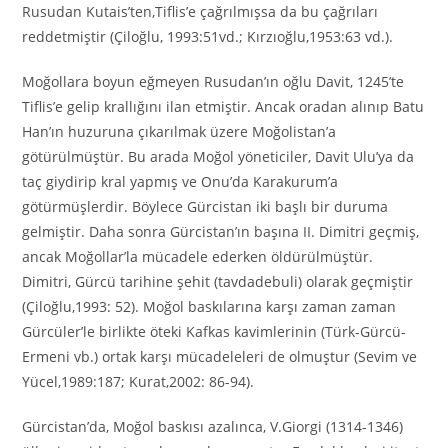
Rusudan Kutais’ten,Tiflis’e çağrılmışsa da bu çağrıları
reddetmiştir (Çiloğlu, 1993:51vd.; Kırzıoğlu,1953:63 vd.).
Moğollara boyun eğmeyen Rusudan’ın oğlu Davit, 1245’te
Tiflis’e gelip krallığını ilan etmiştir. Ancak oradan alınıp Batu
Han’ın huzuruna çıkarılmak üzere Moğolistan’a
götürülmüştür. Bu arada Moğol yöneticiler, Davit Ulu’ya da
taç giydirip kral yapmış ve Onu’da Karakurum’a
götürmüşlerdir. Böylece Gürcistan iki başlı bir duruma
gelmiştir. Daha sonra Gürcistan’ın başına II. Dimitri geçmiş,
ancak Moğollar’la mücadele ederken öldürülmüştür.
Dimitri, Gürcü tarihine şehit (tavdadebuli) olarak geçmiştir
(Çiloğlu,1993: 52). Moğol baskılarına karşı zaman zaman
Gürcüler’le birlikte öteki Kafkas kavimlerinin (Türk-Gürcü-
Ermeni vb.) ortak karşı mücadeleleri de olmuştur (Sevim ve
Yücel,1989:187; Kurat,2002: 86-94).
Gürcistan’da, Moğol baskısı azalınca, V.Giorgi (1314-1346)