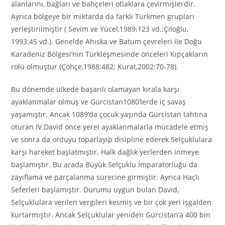
alanlarını, bağları ve bahçeleri otlaklara çevirmişlerdir.
Ayrıca bölgeye bir miktarda da farklı Türkmen grupları
yerleştirilmiştir ( Sevim ve Yücel,1989:123 vd.;Çiloğlu,
1993:45 vd.). Genelde Ahıska ve Batum çevreleri ile Doğu
Karadeniz Bölgesi’nin Türkleşmesinde önceleri Kıpçakların
rolü olmuştur (Çöhçe,1988:482; Kurat,2002:70-78).
Bu dönemde ülkede başarılı olamayan kırala karşı
ayaklanmalar olmuş ve Gürcistan1080’lerde iç savaş
yaşamıştır. Ancak 1089’da çocuk yaşında Gürcistan tahtına
oturan IV.David önce yerel ayaklanmalarla mücadele etmiş
ve sonra da orduyu toparlayıp disipline ederek Selçuklulara
karşı hareket başlatmıştır. Halk dağlık yerlerden inmeye
başlamıştır. Bu arada Büyük Selçuklu İmparatorluğu da
zayıflama ve parçalanma sürecine girmiştir. Ayrıca Haçlı
Seferleri başlamıştır. Durumu uygun bulan David,
Selçuklulara verilen vergileri kesmiş ve bir çok yeri işgalden
kurtarmıştır. Ancak Selçuklular yeniden Gürcistan’a 400 bin