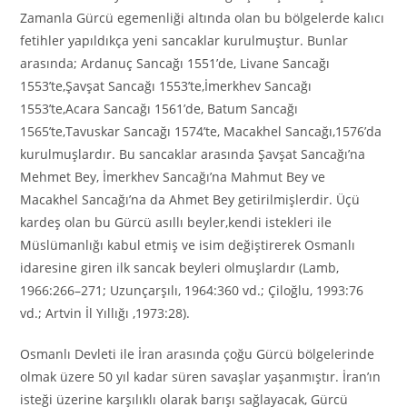
Zamanla Gürcü egemenliği altında olan bu bölgelerde kalıcı
fetihler yapıldıkça yeni sancaklar kurulmuştur. Bunlar
arasında; Ardanuç Sancağı 1551’de, Livane Sancağı
1553’te,Şavşat Sancağı 1553’te,İmerkhev Sancağı
1553’te,Acara Sancağı 1561’de, Batum Sancağı
1565’te,Tavuskar Sancağı 1574’te, Macakhel Sancağı,1576’da
kurulmuşlardır. Bu sancaklar arasında Şavşat Sancağı’na
Mehmet Bey, İmerkhev Sancağı’na Mahmut Bey ve
Macakhel Sancağı’na da Ahmet Bey getirilmişlerdir. Üçü
kardeş olan bu Gürcü asıllı beyler,kendi istekleri ile
Müslümanlığı kabul etmiş ve isim değiştirerek Osmanlı
idaresine giren ilk sancak beyleri olmuşlardır (Lamb,
1966:266–271; Uzunçarşılı, 1964:360 vd.; Çiloğlu, 1993:76
vd.; Artvin İl Yıllığı ,1973:28).
Osmanlı Devleti ile İran arasında çoğu Gürcü bölgelerinde
olmak üzere 50 yıl kadar süren savaşlar yaşanmıştır. İran’ın
isteği üzerine karşılıklı olarak barışı sağlayacak, Gürcü