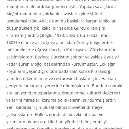
komutanları ile ordular göndermiştir. Yapılan savaşlarda
Moğol komutanlar çok kanlı savaşlarla yine şiddet
uygulamışlardır. Ancak tüm bu baskılara karşın Moğollar
düşündükleri gibi kalıcı bir şekilde Gürcü direnişini
kıramamışlardır.(Çiloğlu, 1993: 53vd.). Bu arada Timur
1405’te ölünce asıl uğraşı alanı olan Güney bölgelerdeki
mücadelelerle uğraştıkları için Kafkasya ve Gürcistan’dan
çekilmişlerdir. Böylece Gürcistan çok zor ve yaklaşık yüz yıl
kadar süren Moğol baskılarından kurtulmuştur. Çok ağır
koşulların yaşandığı o tahribatlardan sonra Kral Giorgi
yeniden ülkenin imar ve restoresini başlatmıştır. Halktan
geriye kalanlar eski yerlerine dönmüşlerdir. Bundan sonraki
krallar, yeniden toparlanma, örgütlenme, kültürel değerleri
ve tarihi mirasları koruma politikalarını sürdürmüşlerdir.
Yeni saldırılar için ulusal bilinci kuvvetlendirmeye
çalışmışlardır. Halk üzerinde de önceki tahribat ve
yıkımların olumsuz etkileri bu yöndeki bilinçlenmeyi
hızlandırmıştır. Örneğin, Karakoyunluların saldırı girişimleri