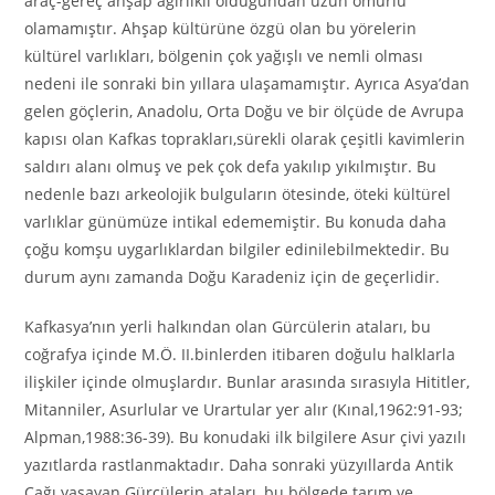
araç-gereç ahşap ağırlıklı olduğundan uzun ömürlü
olamamıştır. Ahşap kültürüne özgü olan bu yörelerin
kültürel varlıkları, bölgenin çok yağışlı ve nemli olması
nedeni ile sonraki bin yıllara ulaşamamıştır. Ayrıca Asya’dan
gelen göçlerin, Anadolu, Orta Doğu ve bir ölçüde de Avrupa
kapısı olan Kafkas toprakları,sürekli olarak çeşitli kavimlerin
saldırı alanı olmuş ve pek çok defa yakılıp yıkılmıştır. Bu
nedenle bazı arkeolojik bulguların ötesinde, öteki kültürel
varlıklar günümüze intikal edememiştir. Bu konuda daha
çoğu komşu uygarlıklardan bilgiler edinilebilmektedir. Bu
durum aynı zamanda Doğu Karadeniz için de geçerlidir.
Kafkasya’nın yerli halkından olan Gürcülerin ataları, bu
coğrafya içinde M.Ö. II.binlerden itibaren doğulu halklarla
ilişkiler içinde olmuşlardır. Bunlar arasında sırasıyla Hititler,
Mitanniler, Asurlular ve Urartular yer alır (Kınal,1962:91-93;
Alpman,1988:36-39). Bu konudaki ilk bilgilere Asur çivi yazılı
yazıtlarda rastlanmaktadır. Daha sonraki yüzyıllarda Antik
Çağı yaşayan Gürcülerin ataları, bu bölgede tarım ve