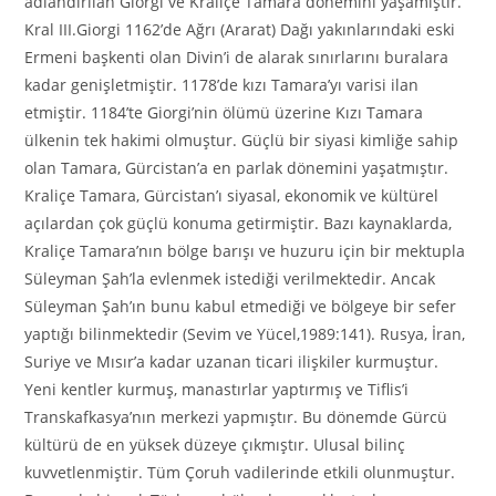
adlandırılan Giorgi ve Kraliçe Tamara dönemini yaşamıştır.
Kral III.Giorgi 1162’de Ağrı (Ararat) Dağı yakınlarındaki eski
Ermeni başkenti olan Divin’i de alarak sınırlarını buralara
kadar genişletmiştir. 1178’de kızı Tamara’yı varisi ilan
etmiştir. 1184’te Giorgi’nin ölümü üzerine Kızı Tamara
ülkenin tek hakimi olmuştur. Güçlü bir siyasi kimliğe sahip
olan Tamara, Gürcistan’a en parlak dönemini yaşatmıştır.
Kraliçe Tamara, Gürcistan’ı siyasal, ekonomik ve kültürel
açılardan çok güçlü konuma getirmiştir. Bazı kaynaklarda,
Kraliçe Tamara’nın bölge barışı ve huzuru için bir mektupla
Süleyman Şah’la evlenmek istediği verilmektedir. Ancak
Süleyman Şah’ın bunu kabul etmediği ve bölgeye bir sefer
yaptığı bilinmektedir (Sevim ve Yücel,1989:141). Rusya, İran,
Suriye ve Mısır’a kadar uzanan ticari ilişkiler kurmuştur.
Yeni kentler kurmuş, manastırlar yaptırmış ve Tiflis’i
Transkafkasya’nın merkezi yapmıştır. Bu dönemde Gürcü
kültürü de en yüksek düzeye çıkmıştır. Ulusal bilinç
kuvvetlenmiştir. Tüm Çoruh vadilerinde etkili olunmuştur.