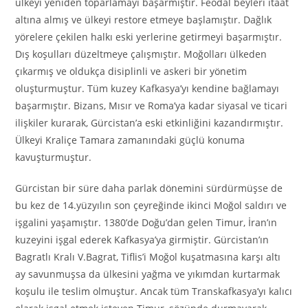
ülkeyi yeniden toparlamayı başarmıştır. Feodal beyleri itaat
altına almış ve ülkeyi restore etmeye başlamıştır. Dağlık
yörelere çekilen halkı eski yerlerine getirmeyi başarmıştır.
Dış koşulları düzeltmeye çalışmıştır. Moğolları ülkeden
çıkarmış ve oldukça disiplinli ve askeri bir yönetim
oluşturmuştur. Tüm kuzey Kafkasya’yı kendine bağlamayı
başarmıştır. Bizans, Mısır ve Roma’ya kadar siyasal ve ticari
ilişkiler kurarak, Gürcistan’a eski etkinliğini kazandırmıştır.
Ülkeyi Kraliçe Tamara zamanındaki güçlü konuma
kavuşturmuştur.
Gürcistan bir süre daha parlak dönemini sürdürmüşse de
bu kez de 14.yüzyılın son çeyreğinde ikinci Moğol saldırı ve
işgalini yaşamıştır. 1380’de Doğu’dan gelen Timur, İran’ın
kuzeyini işgal ederek Kafkasya’ya girmiştir. Gürcistan’ın
Bagratlı Kralı V.Bagrat, Tiflis’i Moğol kuşatmasına karşı altı
ay savunmuşsa da ülkesini yağma ve yıkımdan kurtarmak
koşulu ile teslim olmuştur. Ancak tüm Transkafkasya’yı kalıcı