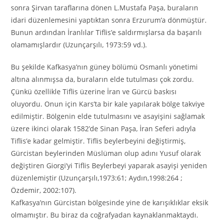
sonra Şirvan taraflarına dönen L.Mustafa Paşa, buraların
idari düzenlemesini yaptıktan sonra Erzurum’a dönmüştür.
Bunun ardından İranlılar Tiflis’e saldırmışlarsa da başarılı
olamamışlardır (Uzunçarşılı, 1973:59 vd.).
Bu şekilde Kafkasya’nın güney bölümü Osmanlı yönetimi
altına alınmışsa da, buraların elde tutulması çok zordu.
Çünkü özellikle Tiflis üzerine İran ve Gürcü baskısı
oluyordu. Onun için Kars’ta bir kale yapılarak bölge takviye
edilmiştir. Bölgenin elde tutulmasını ve asayişini sağlamak
üzere ikinci olarak 1582’de Sinan Paşa, İran Seferi adıyla
Tiflis’e kadar gelmiştir. Tiflis beylerbeyini değiştirmiş,
Gürcistan beylerinden Müslüman olup adını Yusuf olarak
değiştiren Giorgi’yi Tiflis Beylerbeyi yaparak asayişi yeniden
düzenlemiştir (Uzunçarşılı,1973:61; Aydın,1998:264 ;
Özdemir, 2002:107).
Kafkasya’nın Gürcistan bölgesinde yine de karışıklıklar eksik
olmamıştır. Bu biraz da coğrafyadan kaynaklanmaktaydı.