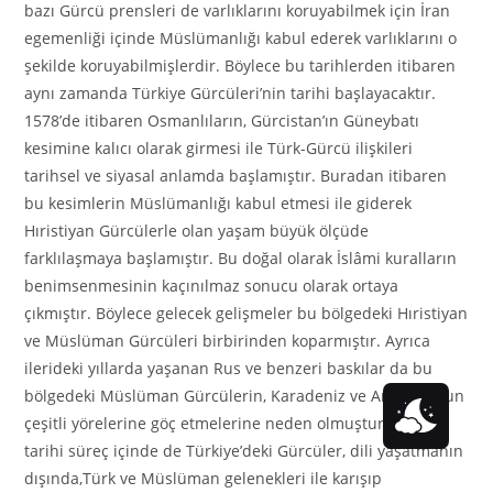
bazı Gürcü prensleri de varlıklarını koruyabilmek için İran
egemenliği içinde Müslümanlığı kabul ederek varlıklarını o
şekilde koruyabilmişlerdir. Böylece bu tarihlerden itibaren
aynı zamanda Türkiye Gürcüleri’nin tarihi başlayacaktır.
1578’de itibaren Osmanlıların, Gürcistan’ın Güneybatı
kesimine kalıcı olarak girmesi ile Türk-Gürcü ilişkileri
tarihsel ve siyasal anlamda başlamıştır. Buradan itibaren
bu kesimlerin Müslümanlığı kabul etmesi ile giderek
Hıristiyan Gürcülerle olan yaşam büyük ölçüde
farklılaşmaya başlamıştır. Bu doğal olarak İslâmi kuralların
benimsenmesinin kaçınılmaz sonucu olarak ortaya
çıkmıştır. Böylece gelecek gelişmeler bu bölgedeki Hıristiyan
ve Müslüman Gürcüleri birbirinden koparmıştır. Ayrıca
ilerideki yıllarda yaşanan Rus ve benzeri baskılar da bu
bölgedeki Müslüman Gürcülerin, Karadeniz ve Anadolu’nun
çeşitli yörelerine göç etmelerine neden olmuştur. Uzun
tarihi süreç içinde de Türkiye’deki Gürcüler, dili yaşatmanın
dışında,Türk ve Müslüman gelenekleri ile karışıp