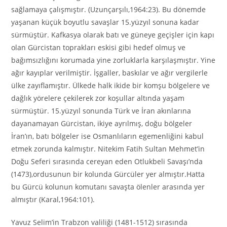
sağlamaya çalışmıştır. (Uzunçarşılı,1964:23). Bu dönemde
yaşanan küçük boyutlu savaşlar 15.yüzyıl sonuna kadar
sürmüştür. Kafkasya olarak batı ve güneye geçişler için kapı
olan Gürcistan toprakları eskisi gibi hedef olmuş ve
bağımsızlığını korumada yine zorluklarla karşılaşmıştır. Yine
ağır kayıplar verilmiştir. İşgaller, baskılar ve ağır vergilerle
ülke zayıflamıştır. Ülkede halk ikide bir komşu bölgelere ve
dağlık yörelere çekilerek zor koşullar altında yaşam
sürmüştür. 15.yüzyıl sonunda Türk ve İran akınlarına
dayanamayan Gürcistan, ikiye ayrılmış, doğu bölgeler
İran’ın, batı bölgeler ise Osmanlıların egemenliğini kabul
etmek zorunda kalmıştır. Nitekim Fatih Sultan Mehmet’in
Doğu Seferi sırasında cereyan eden Otlukbeli Savaşı’nda
(1473),ordusunun bir kolunda Gürcüler yer almıştır.Hatta
bu Gürcü kolunun komutanı savaşta ölenler arasında yer
almıştır (Karal,1964:101).
Yavuz Selim’in Trabzon valiliği (1481-1512) sırasında