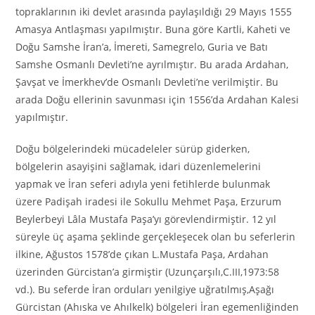
topraklarının iki devlet arasında paylaşıldığı 29 Mayıs 1555
Amasya Antlaşması yapılmıştır. Buna göre Kartli, Kaheti ve
Doğu Samshe İran’a, İmereti, Samegrelo, Guria ve Batı
Samshe Osmanlı Devleti’ne ayrılmıştır. Bu arada Ardahan,
Şavşat ve İmerkhev’de Osmanlı Devleti’ne verilmiştir. Bu
arada Doğu ellerinin savunması için 1556’da Ardahan Kalesi
yapılmıştır.
Doğu bölgelerindeki mücadeleler sürüp giderken,
bölgelerin asayişini sağlamak, idari düzenlemelerini
yapmak ve İran seferi adıyla yeni fetihlerde bulunmak
üzere Padişah iradesi ile Sokullu Mehmet Paşa, Erzurum
Beylerbeyi Lâla Mustafa Paşa’yı görevlendirmiştir. 12 yıl
süreyle üç aşama şeklinde gerçekleşecek olan bu seferlerin
ilkine, Ağustos 1578’de çıkan L.Mustafa Paşa, Ardahan
üzerinden Gürcistan’a girmiştir (Uzunçarşılı,C.III,1973:58
vd.). Bu seferde İran orduları yenilgiye uğratılmış,Aşağı
Gürcistan (Ahıska ve Ahılkelk) bölgeleri İran egemenliğinden