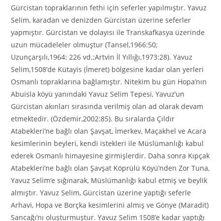
Gürcistan topraklarının fethi için seferler yapılmıştır. Yavuz
Selim, karadan ve denizden Gürcistan üzerine seferler
yapmıştır. Gürcistan ve dolayısı ile Transkafkasya üzerinde
uzun mücadeleler olmuştur (Tansel,1966:50;
Uzunçarşılı,1964: 226 vd.;Artvin İl Yıllığı,1973:28). Yavuz
Selim,1508’de Kütayis (İmeret) bölgesine kadar olan yerleri
Osmanlı topraklarına bağlamıştır. Nitekim bu gün Hopa’nın
Abuisla köyü yanındaki Yavuz Selim Tepesi, Yavuz’un
Gürcistan akınları sırasında verilmiş olan ad olarak devam
etmektedir. (Özdemir,2002:85). Bu sıralarda Çıldır
Atabekleri’ne bağlı olan Şavşat, İmerkev, Maçakhel ve Acara
kesimlerinin beyleri, kendi istekleri ile Müslümanlığı kabul
ederek Osmanlı himayesine girmişlerdir. Daha sonra Kıpçak
Atabekleri’ne bağlı olan Şavşat Köprülü Köyü’nden Zor Tuna,
Yavuz Selim’e sığınarak, Müslümanlığı kabul etmiş ve beylik
almıştır. Yavuz Selim, Gürcistan üzerine yaptığı seferle
Arhavi, Hopa ve Borçka kesimlerini almış ve Gönye (Maradit)
Sancağı’nı oluşturmuştur. Yavuz Selim 1508’e kadar yaptığı