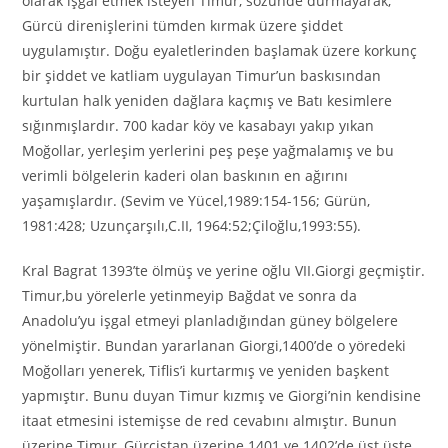
olarak işgal etmek isteyen Timur, sözünde durmayarak,
Gürcü direnişlerini tümden kırmak üzere şiddet
uygulamıştır. Doğu eyaletlerinden başlamak üzere korkunç
bir şiddet ve katliam uygulayan Timur’un baskısından
kurtulan halk yeniden dağlara kaçmış ve Batı kesimlere
sığınmışlardır. 700 kadar köy ve kasabayı yakıp yıkan
Moğollar, yerleşim yerlerini peş peşe yağmalamış ve bu
verimli bölgelerin kaderi olan baskının en ağırını
yaşamışlardır. (Sevim ve Yücel,1989:154-156; Gürün,
1981:428; Uzunçarşılı,C.II, 1964:52;Çiloğlu,1993:55).
Kral Bagrat 1393’te ölmüş ve yerine oğlu VII.Giorgi geçmiştir.
Timur,bu yörelerle yetinmeyip Bağdat ve sonra da
Anadolu’yu işgal etmeyi planladığından güney bölgelere
yönelmiştir. Bundan yararlanan Giorgi,1400’de o yöredeki
Moğolları yenerek, Tiflis’i kurtarmış ve yeniden başkent
yapmıştır. Bunu duyan Timur kızmış ve Giorgi’nin kendisine
itaat etmesini istemişse de red cevabını almıştır. Bunun
üzerine Timur, Gürcistan üzerine 1401 ve 1402’de üst üste