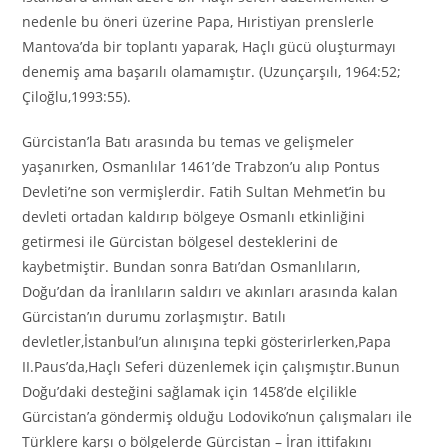
nedenle bu öneri üzerine Papa, Hıristiyan prenslerle
Mantova’da bir toplantı yaparak, Haçlı gücü oluşturmayı
denemiş ama başarılı olamamıştır. (Uzunçarşılı, 1964:52;
Çiloğlu,1993:55).
Gürcistan’la Batı arasında bu temas ve gelişmeler
yaşanırken, Osmanlılar 1461’de Trabzon’u alıp Pontus
Devleti’ne son vermişlerdir. Fatih Sultan Mehmet’in bu
devleti ortadan kaldırıp bölgeye Osmanlı etkinliğini
getirmesi ile Gürcistan bölgesel desteklerini de
kaybetmiştir. Bundan sonra Batı’dan Osmanlıların,
Doğu’dan da İranlıların saldırı ve akınları arasında kalan
Gürcistan’ın durumu zorlaşmıştır. Batılı
devletler,İstanbul’un alınışına tepki gösterirlerken,Papa
II.Paus’da,Haçlı Seferi düzenlemek için çalışmıştır.Bunun
Doğu’daki desteğini sağlamak için 1458’de elçilikle
Gürcistan’a göndermiş olduğu Lodoviko’nun çalışmaları ile
Türklere karşı o bölgelerde Gürcistan – İran ittifakını