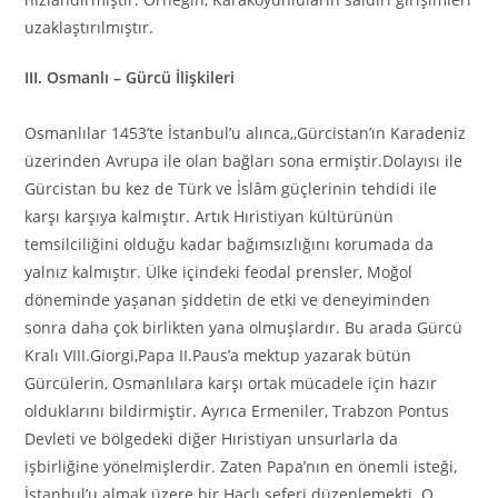
uzaklaştırılmıştır.
III. Osmanlı – Gürcü İlişkileri
Osmanlılar 1453’te İstanbul’u alınca,,Gürcistan’ın Karadeniz
üzerinden Avrupa ile olan bağları sona ermiştir.Dolayısı ile
Gürcistan bu kez de Türk ve İslâm güçlerinin tehdidi ile
karşı karşıya kalmıştır. Artık Hıristiyan kültürünün
temsilciliğini olduğu kadar bağımsızlığını korumada da
yalnız kalmıştır. Ülke içindeki feodal prensler, Moğol
döneminde yaşanan şiddetin de etki ve deneyiminden
sonra daha çok birlikten yana olmuşlardır. Bu arada Gürcü
Kralı VIII.Giorgi,Papa II.Paus’a mektup yazarak bütün
Gürcülerin, Osmanlılara karşı ortak mücadele için hazır
olduklarını bildirmiştir. Ayrıca Ermeniler, Trabzon Pontus
Devleti ve bölgedeki diğer Hıristiyan unsurlarla da
işbirliğine yönelmişlerdir. Zaten Papa’nın en önemli isteği,
İstanbul’u almak üzere bir Haçlı seferi düzenlemekti. O