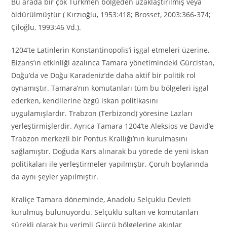
Bu arada bir çok Türkmen bölgeden uzaklaştırılmış veya
öldürülmüştür ( Kırzıoğlu, 1953:418; Brosset, 2003:366-374;
Çiloğlu, 1993:46 Vd.).
1204’te Latinlerin Konstantinopolis’i işgal etmeleri üzerine,
Bizans’ın etkinliği azalınca Tamara yönetimindeki Gürcistan,
Doğu’da ve Doğu Karadeniz’de daha aktif bir politik rol
oynamıştır. Tamara’nın komutanları tüm bu bölgeleri işgal
ederken, kendilerine özgü iskan politikasını
uygulamışlardır. Trabzon (Terbizond) yöresine Lazları
yerleştirmişlerdir. Ayrıca Tamara 1204’te Aleksios ve David’e
Trabzon merkezli bir Pontus Krallığı’nın kurulmasını
sağlamıştır. Doğuda Kars alınarak bu yörede de yeni iskan
politikaları ile yerleştirmeler yapılmıştır. Çoruh boylarında
da aynı şeyler yapılmıştır.
Kraliçe Tamara döneminde, Anadolu Selçuklu Devleti
kurulmuş bulunuyordu. Selçuklu sultan ve komutanları
sürekli olarak bu verimli Gürcü bölgelerine akınlar