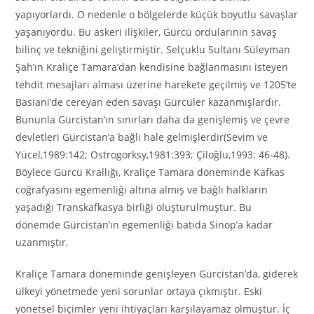
yapıyorlardı. O nedenle o bölgelerde küçük boyutlu savaşlar
yaşanıyordu. Bu askeri ilişkiler, Gürcü ordularının savaş
bilinç ve tekniğini geliştirmiştir. Selçuklu Sultanı Süleyman
Şah’ın Kraliçe Tamara’dan kendisine bağlanmasını isteyen
tehdit mesajları alması üzerine harekete geçilmiş ve 1205’te
Basiani’de cereyan eden savaşı Gürcüler kazanmışlardır.
Bununla Gürcistan’ın sınırları daha da genişlemiş ve çevre
devletleri Gürcistan’a bağlı hale gelmişlerdir(Sevim ve
Yücel,1989:142; Ostrogorksy,1981:393; Çiloğlu,1993: 46-48).
Böylece Gürcü Krallığı, Kraliçe Tamara döneminde Kafkas
coğrafyasını egemenliği altına almış ve bağlı halkların
yaşadığı Transkafkasya birliği oluşturulmuştur. Bu
dönemde Gürcistan’ın egemenliği batıda Sinop’a kadar
uzanmıştır.
Kraliçe Tamara döneminde genişleyen Gürcistan’da, giderek
ülkeyi yönetmede yeni sorunlar ortaya çıkmıştır. Eski
yönetsel biçimler yeni ihtiyaçları karşılayamaz olmuştur. İç