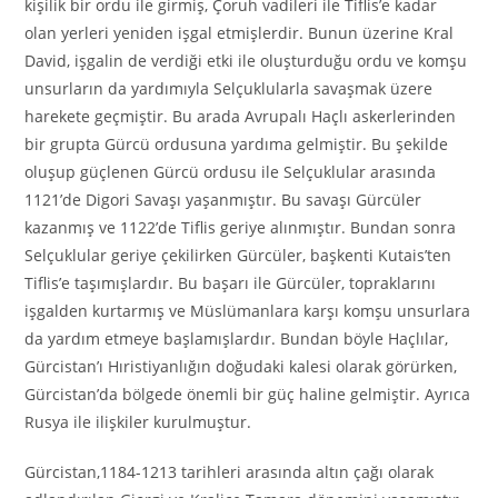
kişilik bir ordu ile girmiş, Çoruh vadileri ile Tiflis’e kadar
olan yerleri yeniden işgal etmişlerdir. Bunun üzerine Kral
David, işgalin de verdiği etki ile oluşturduğu ordu ve komşu
unsurların da yardımıyla Selçuklularla savaşmak üzere
harekete geçmiştir. Bu arada Avrupalı Haçlı askerlerinden
bir grupta Gürcü ordusuna yardıma gelmiştir. Bu şekilde
oluşup güçlenen Gürcü ordusu ile Selçuklular arasında
1121’de Digori Savaşı yaşanmıştır. Bu savaşı Gürcüler
kazanmış ve 1122’de Tiflis geriye alınmıştır. Bundan sonra
Selçuklular geriye çekilirken Gürcüler, başkenti Kutais’ten
Tiflis’e taşımışlardır. Bu başarı ile Gürcüler, topraklarını
işgalden kurtarmış ve Müslümanlara karşı komşu unsurlara
da yardım etmeye başlamışlardır. Bundan böyle Haçlılar,
Gürcistan’ı Hıristiyanlığın doğudaki kalesi olarak görürken,
Gürcistan’da bölgede önemli bir güç haline gelmiştir. Ayrıca
Rusya ile ilişkiler kurulmuştur.
Gürcistan,1184-1213 tarihleri arasında altın çağı olarak