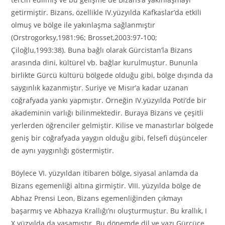
getirmiştir. Bizans, özellikle IV.yüzyılda Kafkaslar’da etkili
olmuş ve bölge ile yakınlaşma sağlanmıştır
(Orstrogorksy,1981:96; Brosset,2003:97-100;
Çiloğlu,1993:38). Buna bağlı olarak Gürcistan’la Bizans
arasında dini, kültürel vb. bağlar kurulmuştur. Bununla
birlikte Gürcü kültürü bölgede olduğu gibi, bölge dışında da
saygınlık kazanmıştır. Suriye ve Mısır’a kadar uzanan
coğrafyada yankı yapmıştır. Örneğin IV.yüzyılda Poti’de bir
akademinin varlığı bilinmektedir. Buraya Bizans ve çeşitli
yerlerden öğrenciler gelmiştir. Kilise ve manastırlar bölgede
geniş bir coğrafyada yaygın olduğu gibi, felsefi düşünceler
de aynı yaygınlığı göstermiştir.
Böylece VI. yüzyıldan itibaren bölge, siyasal anlamda da
Bizans egemenliği altına girmiştir. VIII. yüzyılda bölge de
Abhaz Prensi Leon, Bizans egemenliğinden çıkmayı
başarmış ve Abhazya Krallığı’nı oluşturmuştur. Bu krallık, I
X.yüzyılda da yaşamıştır. Bu dönemde dil ve yazı Gürcüce