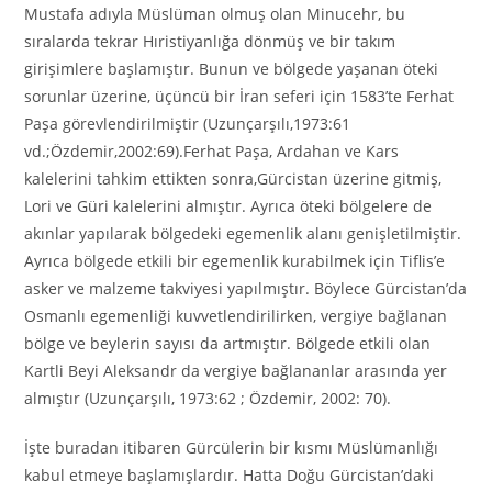
Mustafa adıyla Müslüman olmuş olan Minucehr, bu
sıralarda tekrar Hıristiyanlığa dönmüş ve bir takım
girişimlere başlamıştır. Bunun ve bölgede yaşanan öteki
sorunlar üzerine, üçüncü bir İran seferi için 1583’te Ferhat
Paşa görevlendirilmiştir (Uzunçarşılı,1973:61
vd.;Özdemir,2002:69).Ferhat Paşa, Ardahan ve Kars
kalelerini tahkim ettikten sonra,Gürcistan üzerine gitmiş,
Lori ve Güri kalelerini almıştır. Ayrıca öteki bölgelere de
akınlar yapılarak bölgedeki egemenlik alanı genişletilmiştir.
Ayrıca bölgede etkili bir egemenlik kurabilmek için Tiflis’e
asker ve malzeme takviyesi yapılmıştır. Böylece Gürcistan’da
Osmanlı egemenliği kuvvetlendirilirken, vergiye bağlanan
bölge ve beylerin sayısı da artmıştır. Bölgede etkili olan
Kartli Beyi Aleksandr da vergiye bağlananlar arasında yer
almıştır (Uzunçarşılı, 1973:62 ; Özdemir, 2002: 70).
İşte buradan itibaren Gürcülerin bir kısmı Müslümanlığı
kabul etmeye başlamışlardır. Hatta Doğu Gürcistan’daki