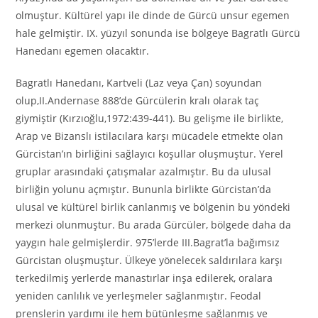
olmuştur. Kültürel yapı ile dinde de Gürcü unsur egemen
hale gelmiştir. IX. yüzyıl sonunda ise bölgeye Bagratlı Gürcü
Hanedanı egemen olacaktır.
Bagratlı Hanedanı, Kartveli (Laz veya Çan) soyundan
olup,II.Andernase 888’de Gürcülerin kralı olarak taç
giymiştir (Kırzıoğlu,1972:439-441). Bu gelişme ile birlikte,
Arap ve Bizanslı istilacılara karşı mücadele etmekte olan
Gürcistan’ın birliğini sağlayıcı koşullar oluşmuştur. Yerel
gruplar arasındaki çatışmalar azalmıştır. Bu da ulusal
birliğin yolunu açmıştır. Bununla birlikte Gürcistan’da
ulusal ve kültürel birlik canlanmış ve bölgenin bu yöndeki
merkezi olunmuştur. Bu arada Gürcüler, bölgede daha da
yaygın hale gelmişlerdir. 975’lerde III.Bagrat’la bağımsız
Gürcistan oluşmuştur. Ülkeye yönelecek saldırılara karşı
terkedilmiş yerlerde manastırlar inşa edilerek, oralara
yeniden canlılık ve yerleşmeler sağlanmıştır. Feodal
prenslerin yardımı ile hem bütünleşme sağlanmış ve