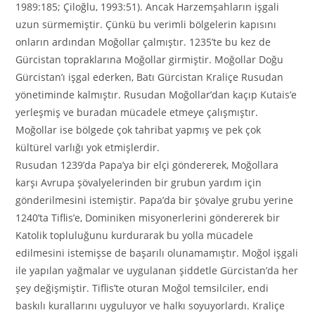
1989:185; Çiloğlu, 1993:51). Ancak Harzemşahların işgali
uzun sürmemiştir. Çünkü bu verimli bölgelerin kapısını
onların ardından Moğollar çalmıştır. 1235’te bu kez de
Gürcistan topraklarına Moğollar girmiştir. Moğollar Doğu
Gürcistan’ı işgal ederken, Batı Gürcistan Kraliçe Rusudan
yönetiminde kalmıştır. Rusudan Moğollar’dan kaçıp Kutais’e
yerleşmiş ve buradan mücadele etmeye çalışmıştır.
Moğollar ise bölgede çok tahribat yapmış ve pek çok
kültürel varlığı yok etmişlerdir.
Rusudan 1239’da Papa’ya bir elçi göndererek, Moğollara
karşı Avrupa şövalyelerinden bir grubun yardım için
gönderilmesini istemiştir. Papa’da bir şövalye grubu yerine
1240’ta Tiflis’e, Dominiken misyonerlerini göndererek bir
Katolik topluluğunu kurdurarak bu yolla mücadele
edilmesini istemişse de başarılı olunamamıştır. Moğol işgali
ile yapılan yağmalar ve uygulanan şiddetle Gürcistan’da her
şey değişmiştir. Tiflis’te oturan Moğol temsilciler, endi
baskılı kurallarını uyguluyor ve halkı soyuyorlardı. Kraliçe