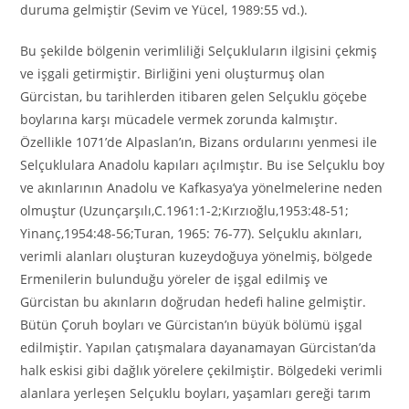
duruma gelmiştir (Sevim ve Yücel, 1989:55 vd.).
Bu şekilde bölgenin verimliliği Selçukluların ilgisini çekmiş
ve işgali getirmiştir. Birliğini yeni oluşturmuş olan
Gürcistan, bu tarihlerden itibaren gelen Selçuklu göçebe
boylarına karşı mücadele vermek zorunda kalmıştır.
Özellikle 1071’de Alpaslan’ın, Bizans ordularını yenmesi ile
Selçuklulara Anadolu kapıları açılmıştır. Bu ise Selçuklu boy
ve akınlarının Anadolu ve Kafkasya’ya yönelmelerine neden
olmuştur (Uzunçarşılı,C.1961:1-2;Kırzıoğlu,1953:48-51;
Yinanç,1954:48-56;Turan, 1965: 76-77). Selçuklu akınları,
verimli alanları oluşturan kuzeydoğuya yönelmiş, bölgede
Ermenilerin bulunduğu yöreler de işgal edilmiş ve
Gürcistan bu akınların doğrudan hedefi haline gelmiştir.
Bütün Çoruh boyları ve Gürcistan’ın büyük bölümü işgal
edilmiştir. Yapılan çatışmalara dayanamayan Gürcistan’da
halk eskisi gibi dağlık yörelere çekilmiştir. Bölgedeki verimli
alanlara yerleşen Selçuklu boyları, yaşamları gereği tarım