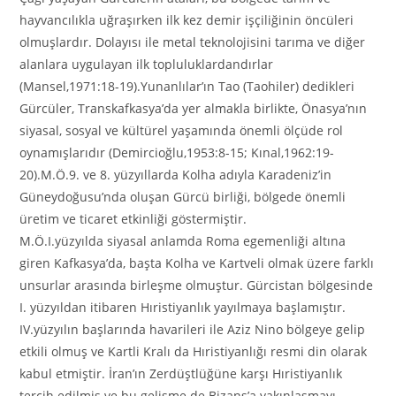
hayvancılıkla uğraşırken ilk kez demir işçiliğinin öncüleri
olmuşlardır. Dolayısı ile metal teknolojisini tarıma ve diğer
alanlara uygulayan ilk topluluklardandırlar
(Mansel,1971:18-19).Yunanlılar’ın Tao (Taohiler) dedikleri
Gürcüler, Transkafkasya’da yer almakla birlikte, Önasya’nın
siyasal, sosyal ve kültürel yaşamında önemli ölçüde rol
oynamışlarıdır (Demircioğlu,1953:8-15; Kınal,1962:19-
20).M.Ö.9. ve 8. yüzyıllarda Kolha adıyla Karadeniz’in
Güneydoğusu’nda oluşan Gürcü birliği, bölgede önemli
üretim ve ticaret etkinliği göstermiştir.
M.Ö.I.yüzyılda siyasal anlamda Roma egemenliği altına
giren Kafkasya’da, başta Kolha ve Kartveli olmak üzere farklı
unsurlar arasında birleşme olmuştur. Gürcistan bölgesinde
I. yüzyıldan itibaren Hıristiyanlık yayılmaya başlamıştır.
IV.yüzyılın başlarında havarileri ile Aziz Nino bölgeye gelip
etkili olmuş ve Kartli Kralı da Hıristiyanlığı resmi din olarak
kabul etmiştir. İran’ın Zerdüştlüğüne karşı Hıristiyanlık
tercih edilmiş ve bu gelişme de Bizans’a yakınlaşmayı