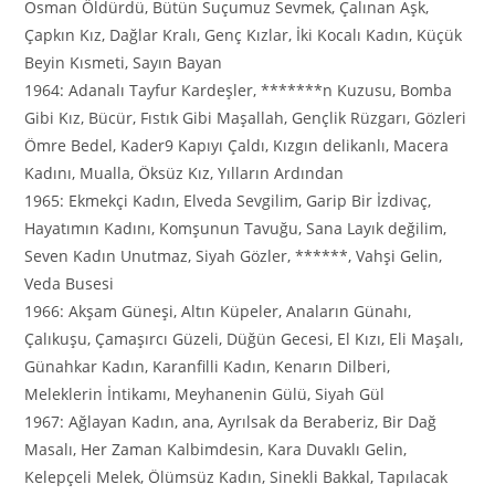
Osman Öldürdü, Bütün Suçumuz Sevmek, Çalınan Aşk,
Çapkın Kız, Dağlar Kralı, Genç Kızlar, İki Kocalı Kadın, Küçük
Beyin Kısmeti, Sayın Bayan
1964: Adanalı Tayfur Kardeşler, *******n Kuzusu, Bomba
Gibi Kız, Bücür, Fıstık Gibi Maşallah, Gençlik Rüzgarı, Gözleri
Ömre Bedel, Kader9 Kapıyı Çaldı, Kızgın delikanlı, Macera
Kadını, Mualla, Öksüz Kız, Yılların Ardından
1965: Ekmekçi Kadın, Elveda Sevgilim, Garip Bir İzdivaç,
Hayatımın Kadını, Komşunun Tavuğu, Sana Layık değilim,
Seven Kadın Unutmaz, Siyah Gözler, ******, Vahşi Gelin,
Veda Busesi
1966: Akşam Güneşi, Altın Küpeler, Anaların Günahı,
Çalıkuşu, Çamaşırcı Güzeli, Düğün Gecesi, El Kızı, Eli Maşalı,
Günahkar Kadın, Karanfilli Kadın, Kenarın Dilberi,
Meleklerin İntikamı, Meyhanenin Gülü, Siyah Gül
1967: Ağlayan Kadın, ana, Ayrılsak da Beraberiz, Bir Dağ
Masalı, Her Zaman Kalbimdesin, Kara Duvaklı Gelin,
Kelepçeli Melek, Ölümsüz Kadın, Sinekli Bakkal, Tapılacak