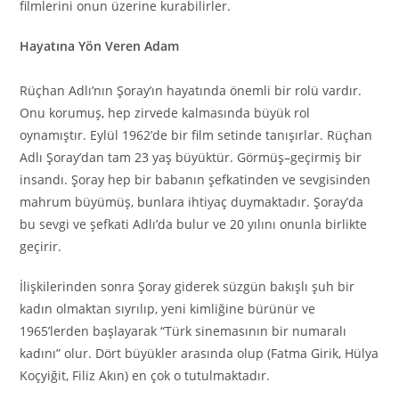
filmlerini onun üzerine kurabilirler.
Hayatına Yön Veren Adam
Rüçhan Adlı’nın Şoray’ın hayatında önemli bir rolü vardır.
Onu korumuş, hep zirvede kalmasında büyük rol
oynamıştır. Eylül 1962’de bir film setinde tanışırlar. Rüçhan
Adlı Şoray’dan tam 23 yaş büyüktür. Görmüş–geçirmiş bir
insandı. Şoray hep bir babanın şefkatinden ve sevgisinden
mahrum büyümüş, bunlara ihtiyaç duymaktadır. Şoray’da
bu sevgi ve şefkati Adlı’da bulur ve 20 yılını onunla birlikte
geçirir.
İlişkilerinden sonra Şoray giderek süzgün bakışlı şuh bir
kadın olmaktan sıyrılıp, yeni kimliğine bürünür ve
1965’lerden başlayarak “Türk sinemasının bir numaralı
kadını” olur. Dört büyükler arasında olup (Fatma Girik, Hülya
Koçyiğit, Filiz Akın) en çok o tutulmaktadır.