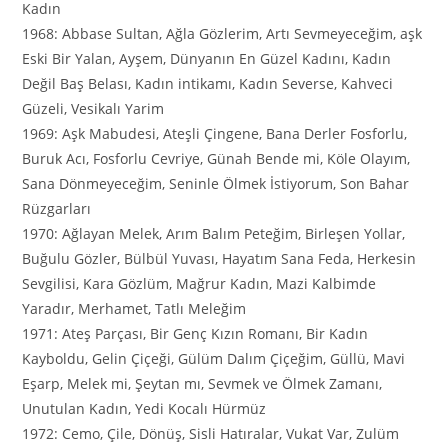
Kadın
1968: Abbase Sultan, Ağla Gözlerim, Artı Sevmeyeceğim, aşk
Eski Bir Yalan, Ayşem, Dünyanın En Güzel Kadını, Kadın
Değil Baş Belası, Kadın intikamı, Kadın Severse, Kahveci
Güzeli, Vesikalı Yarim
1969: Aşk Mabudesi, Ateşli Çingene, Bana Derler Fosforlu,
Buruk Acı, Fosforlu Cevriye, Günah Bende mi, Köle Olayım,
Sana Dönmeyeceğim, Seninle Ölmek İstiyorum, Son Bahar
Rüzgarları
1970: Ağlayan Melek, Arım Balım Peteğim, Birleşen Yollar,
Buğulu Gözler, Bülbül Yuvası, Hayatım Sana Feda, Herkesin
Sevgilisi, Kara Gözlüm, Mağrur Kadın, Mazi Kalbimde
Yaradır, Merhamet, Tatlı Meleğim
1971: Ateş Parçası, Bir Genç Kızın Romanı, Bir Kadın
Kayboldu, Gelin Çiçeği, Gülüm Dalım Çiçeğim, Güllü, Mavi
Eşarp, Melek mi, Şeytan mı, Sevmek ve Ölmek Zamanı,
Unutulan Kadın, Yedi Kocalı Hürmüz
1972: Cemo, Çile, Dönüş, Sisli Hatıralar, Vukat Var, Zulüm