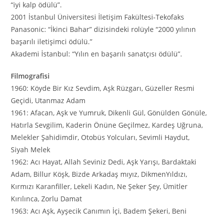
“iyi kalp ödülü”.
2001 İstanbul Üniversitesi İletişim Fakültesi-Tekofaks
Panasonic: “İkinci Bahar” dizisindeki rolüyle “2000 yılının
başarılı iletişimci ödülü.”
Akademi İstanbul: “Yılın en başarılı sanatçısı ödülü”.
Filmografisi
1960: Köyde Bir Kız Sevdim, Aşk Rüzgarı, Güzeller Resmi
Geçidi, Utanmaz Adam
1961: Afacan, Aşk ve Yumruk, Dikenli Gül, Gönülden Gönüle,
Hatırla Sevgilim, Kaderin Önüne Geçilmez, Kardeş Uğruna,
Melekler Şahidimdir, Otobüs Yolcuları, Sevimli Haydut,
Siyah Melek
1962: Acı Hayat, Allah Seviniz Dedi, Aşk Yarışı, Bardaktaki
Adam, Billur Köşk, Bizde Arkadaş mıyız, DikmenYıldızı,
Kırmızı Karanfiller, Lekeli Kadın, Ne Şeker Şey, Ümitler
Kırılınca, Zorlu Damat
1963: Acı Aşk, Ayşecik Canımın İçi, Badem Şekeri, Beni