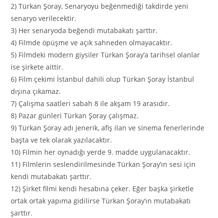
2) Türkan Şoray, Senaryoyu beğenmediği takdirde yeni
senaryo verilecektir.
3) Her senaryoda beğendi mutabakatı şarttır.
4) Filmde öpüşme ve açık sahneden olmayacaktır.
5) Filmdeki modern giysiler Türkan Şoray’a tarihsel olanlar
ise şirkete aittir.
6) Film çekimi İstanbul dahili olup Türkan Şoray İstanbul
dışına çıkamaz.
7) Çalışma saatleri sabah 8 ile akşam 19 arasıdır.
8) Pazar günleri Türkan Şoray çalışmaz.
9) Türkan Şoray adı jenerik, afiş ilan ve sinema fenerlerinde
başta ve tek olarak yazılacaktır.
10) Filmin her oynadığı yerde 9. madde uygulanacaktır.
11) Filmlerin seslendirilmesinde Türkan Şoray’ın sesi için
kendi mutabakatı şarttır.
12) Şirket filmi kendi hesabına çeker. Eğer başka şirketle
ortak ortak yapıma gidilirse Türkan Şoray’ın mutabakatı
şarttır.