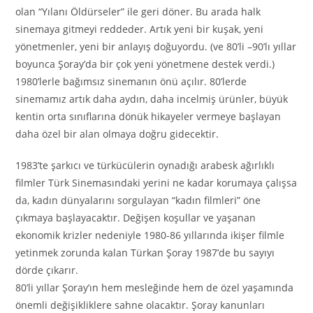
olan “Yılanı Öldürseler” ile geri döner. Bu arada halk
sinemaya gitmeyi reddeder. Artık yeni bir kuşak, yeni
yönetmenler, yeni bir anlayış doğuyordu. (ve 80’li –90’lı yıllar
boyunca Şoray’da bir çok yeni yönetmene destek verdi.)
1980’lerle bağımsız sinemanın önü açılır. 80’lerde
sinemamız artık daha aydın, daha incelmiş ürünler, büyük
kentin orta sınıflarına dönük hikayeler vermeye başlayan
daha özel bir alan olmaya doğru gidecektir.
1983’te şarkıcı ve türkücülerin oynadığı arabesk ağırlıklı
filmler Türk Sinemasındaki yerini ne kadar korumaya çalışsa
da, kadın dünyalarını sorgulayan “kadın filmleri” öne
çıkmaya başlayacaktır. Değişen koşullar ve yaşanan
ekonomik krizler nedeniyle 1980-86 yıllarında ikişer filmle
yetinmek zorunda kalan Türkan Şoray 1987’de bu sayıyı
dörde çıkarır.
80’li yıllar Şoray’ın hem mesleğinde hem de özel yaşamında
önemli değişikliklere sahne olacaktır. Şoray kanunları