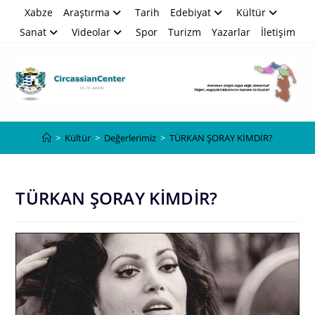
Skip
Xabze
Araştırma
Tarih
Edebiyat
Kültür
to
Sanat
Videolar
Spor
Turizm
Yazarlar
İletişim
content
Blog
>
Kültür
>
Değerlerimiz
>
TÜRKAN ŞORAY KİMDİR?
TÜRKAN ŞORAY KİMDİR?