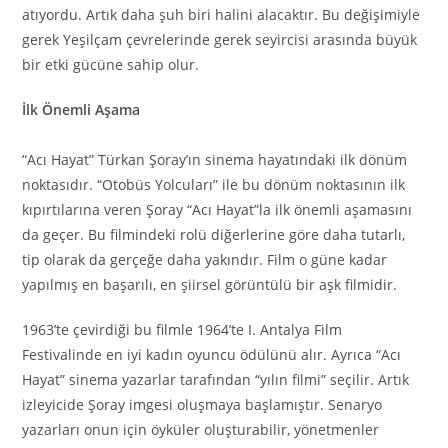
atıyordu. Artık daha şuh biri halini alacaktır. Bu değişimiyle
gerek Yeşilçam çevrelerinde gerek seyircisi arasında büyük
bir etki gücüne sahip olur.
İlk Önemli Aşama
“Acı Hayat” Türkan Şoray’ın sinema hayatındaki ilk dönüm
noktasıdır. “Otobüs Yolcuları” ile bu dönüm noktasının ilk
kıpırtılarına veren Şoray “Acı Hayat”la ilk önemli aşamasını
da geçer. Bu filmindeki rolü diğerlerine göre daha tutarlı,
tip olarak da gerçeğe daha yakındır. Film o güne kadar
yapılmış en başarılı, en şiirsel görüntülü bir aşk filmidir.
1963’te çevirdiği bu filmle 1964’te I. Antalya Film
Festivalinde en iyi kadın oyuncu ödülünü alır. Ayrıca “Acı
Hayat” sinema yazarlar tarafından “yılın filmi” seçilir. Artık
izleyicide Şoray imgesi oluşmaya başlamıştır. Senaryo
yazarları onun için öyküler oluşturabilir, yönetmenler