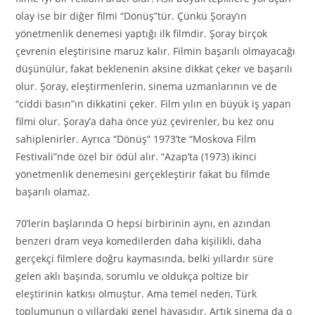
olay ise bir diğer filmi “Dönüş”tür. Çünkü Şoray’ın
yönetmenlik denemesi yaptığı ilk filmdir. Şoray birçok
çevrenin eleştirisine maruz kalır. Filmin başarılı olmayacağı
düşünülür, fakat beklenenin aksine dikkat çeker ve başarılı
olur. Şoray, eleştirmenlerin, sinema uzmanlarının ve de
“ciddi basın”ın dikkatini çeker. Film yılın en büyük iş yapan
filmi olur. Şoray’a daha önce yüz çevirenler, bu kez onu
sahiplenirler. Ayrıca “Dönüş” 1973’te “Moskova Film
Festivali”nde özel bir ödül alır. “Azap’ta (1973) ikinci
yönetmenlik denemesini gerçekleştirir fakat bu filmde
başarılı olamaz.
70’lerin başlarında O hepsi birbirinin aynı, en azından
benzeri dram veya komedilerden daha kişilikli, daha
gerçekçi filmlere doğru kaymasında, belki yıllardır süre
gelen aklı başında, sorumlu ve oldukça poltize bir
eleştirinin katkısı olmuştur. Ama temel neden, Türk
toplumunun o yıllardaki genel havasıdır. Artık sinema da o